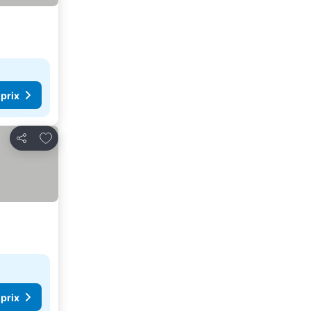
 prix
Ajouter à mes favoris
Partager
 prix