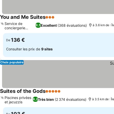
You and Me Suites
3 Étoiles
Service de
Excellent
(368 évaluations)
9,5
à 3.6 km de : 
conciergerie
dédié
136 €
De
Consulter les prix de
9 sites
Choix populaire
Suites of the Gods
5 Étoiles
Piscines privées
Très bien
(2 374 évaluations)
8,2
à 3.5 km de : Î
et jacuzzis