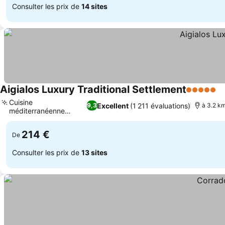
Consulter les prix de
14 sites
Aigialos Luxury Traditional Settlement
5 Étoiles
Cuisine
Excellent
(1 211 évaluations)
9,3
à 3.2 km
méditerranéenne
gastronomique
214 €
De
Consulter les prix de
13 sites