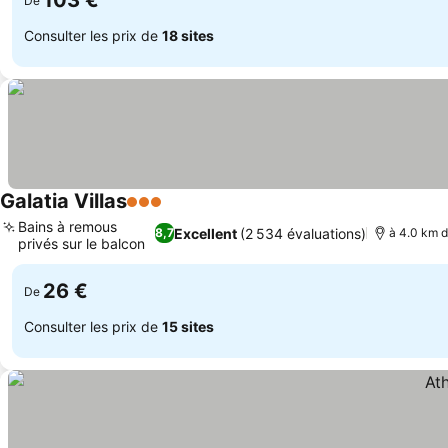
103 €
De
Consulter les prix de
18 sites
Galatia Villas
3 Étoiles
Bains à remous
Excellent
(2 534 évaluations)
8,7
à 4.0 km d
privés sur le balcon
26 €
De
Consulter les prix de
15 sites