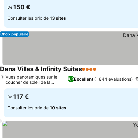
150 €
De
Consulter les prix de
13 sites
Choix populaire
Dana Villas & Infinity Suites
4 Étoiles
Vues panoramiques sur le
Excellent
(1 844 évaluations)
9,0
coucher de soleil de la
caldeira
117 €
De
Consulter les prix de
10 sites