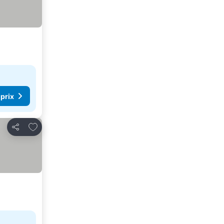
 prix
Ajouter à mes favoris
Partager