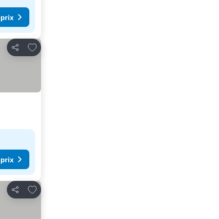
 prix
Ajouter à mes favoris
Partager
 prix
Ajouter à mes favoris
Partager