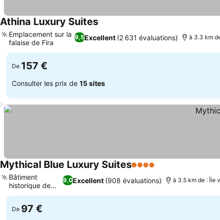
Athina Luxury Suites
Emplacement sur la
Excellent
(2 631 évaluations)
9,5
à 3.3 km d
falaise de Fira
157 €
De
Consulter les prix de
15 sites
Mythical Blue Luxury Suites
4 Étoiles
Bâtiment
Excellent
(908 évaluations)
9,0
à 3.5 km de : Îl
historique de
Fira
97 €
De