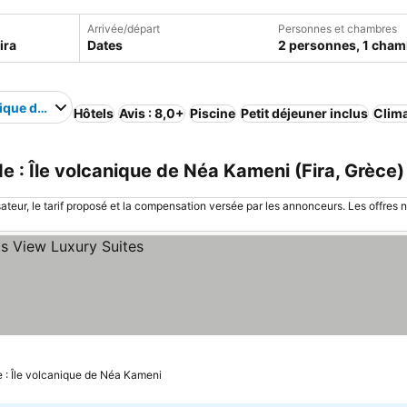
Arrivée/départ
Personnes et chambres
Dates
2 personnes, 1 cham
nique de Néa Kameni
Hôtels
Avis : 8,0+
Piscine
Petit déjeuner inclus
Clima
e : Île volcanique de Néa Kameni (Fira, Grèce)
sateur, le tarif proposé et la compensation versée par les annonceurs. Les offres 
 : Île volcanique de Néa Kameni