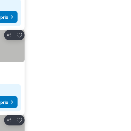
 prix
Ajouter à mes favoris
Partager
 prix
Ajouter à mes favoris
Partager