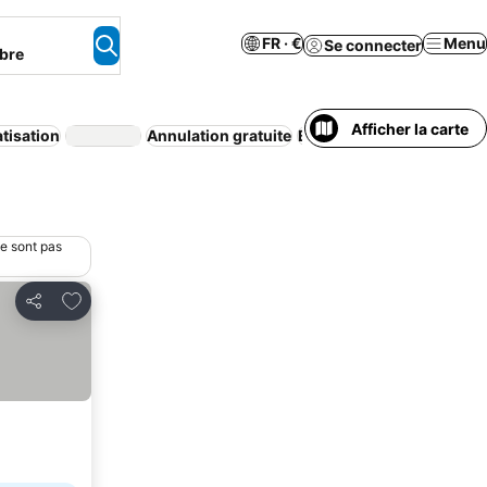
FR · €
Menu
Se connecter
bre
Afficher la carte
tisation
Annulation gratuite
Bain à remous
Appart’hô
ne sont pas
Ajouter à mes favoris
Partager