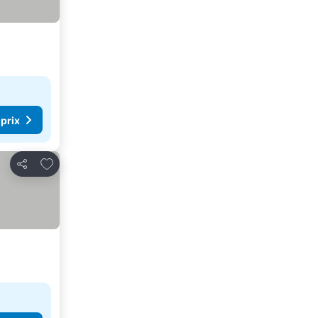
 prix
Ajouter à mes favoris
Partager