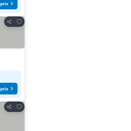
 prix
Ajouter à mes favoris
Partager
 prix
Ajouter à mes favoris
Partager