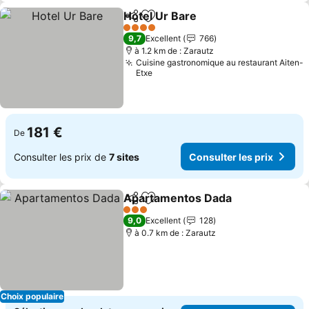
Hotel Ur Bare
Partager
Ajouter à mes favoris
Consulter les
4 Étoiles
9,7
Excellent
766
à 1.2 km de : Zarautz
Cuisine gastronomique au restaurant Aiten-
Etxe
181 €
De
Consulter les prix de
7 sites
Consulter les prix
Apartamentos Dada
Partager
Ajouter à mes favoris
Consul
3 Étoiles
9,0
Excellent
128
à 0.7 km de : Zarautz
Choix populaire