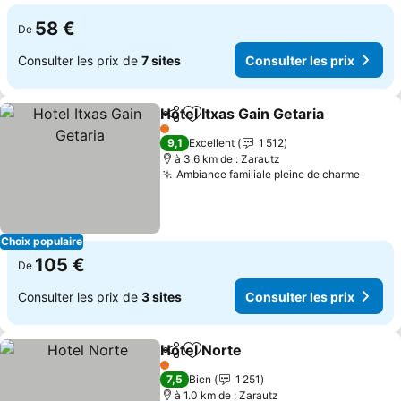
58 €
De
Consulter les prix de
7 sites
Consulter les prix
Hotel Itxas Gain Getaria
Partager
Ajouter à mes favoris
Con
1 Étoiles
9,1
Excellent
1 512
à 3.6 km de : Zarautz
Ambiance familiale pleine de charme
Consul
Choix populaire
105 €
De
Consulter les prix de
3 sites
Consulter les prix
Hotel Norte
Partager
Ajouter à mes favoris
Consulter les p
1 Étoiles
7,5
Bien
1 251
à 1.0 km de : Zarautz