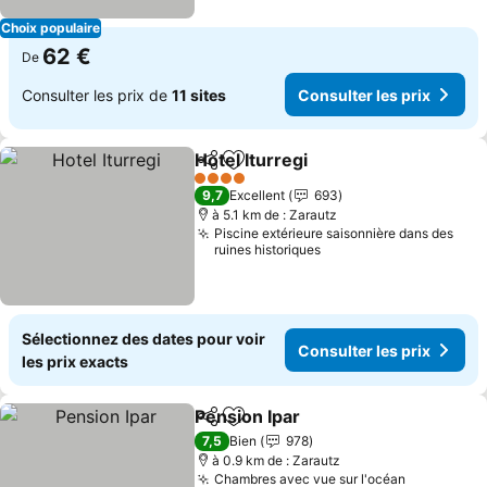
Choix populaire
62 €
De
Consulter les prix de
11 sites
Consulter les prix
Hotel Iturregi
Partager
Ajouter à mes favoris
Consulter les
4 Étoiles
9,7
Excellent
693
à 5.1 km de : Zarautz
Piscine extérieure saisonnière dans des
ruines historiques
Sélectionnez des dates pour voir
Consulter les prix
les prix exacts
Pension Ipar
Partager
Ajouter à mes favoris
Consulter les 
7,5
Bien
978
à 0.9 km de : Zarautz
Chambres avec vue sur l'océan
Consulter 