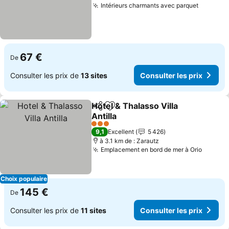
Intérieurs charmants avec parquet
Consulte
67 €
De
Consulter les prix de
13 sites
Consulter les prix
Hotel & Thalasso Villa
Partager
Ajouter à mes favoris
Antilla
Consulter les prix
3 Étoiles
9,1
Excellent
5 426
à 3.1 km de : Zarautz
Emplacement en bord de mer à Orio
Consult
Choix populaire
145 €
De
Consulter les prix de
11 sites
Consulter les prix