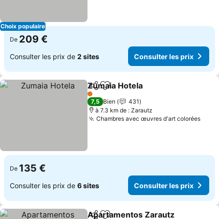
Choix populaire
209 €
De
Consulter les prix de
2 sites
Consulter les prix
Zumaia Hotela
Partager
Ajouter à mes favoris
Consulter le
1 Étoiles
7,5
Bien
431
à 7.3 km de : Zarautz
Chambres avec œuvres d'art colorées
Consu
135 €
De
Consulter les prix de
6 sites
Consulter les prix
Apartamentos Zarautz