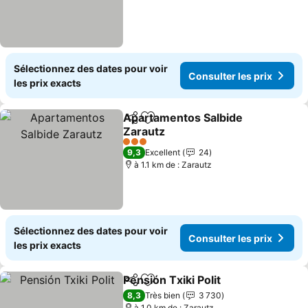
Sélectionnez des dates pour voir
Consulter les prix
les prix exacts
Apartamentos Salbide
Partager
Ajouter à mes favoris
Zarautz
Consulter les prix
3 Étoiles
9,3
Excellent
24
à 1.1 km de : Zarautz
Sélectionnez des dates pour voir
Consulter les prix
les prix exacts
Pensión Txiki Polit
Partager
Ajouter à mes favoris
Consulte
8,3
Très bien
3 730
à 1.0 km de : Zarautz