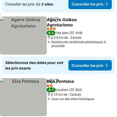
Consulter les prix de
2 sites
Consulter les prix
Agerre Goikoa
Partager
Ajouter à mes favoris
Agroturismo
Consulter les prix
3 Étoiles
8,3
Très bien
448
à 0.9 km de : Zarautz
Sentiers de randonnée pittoresques à
proximité
Sélectionnez des dates pour voir
Consulter les prix
les prix exacts
Ekia Pentsioa
Partager
Ajouter à mes favoris
Consulter les
2 Étoiles
8,7
Excellent
852
à 1.0 km de : Zarautz
Vues sur des sites historiques
Consulter l