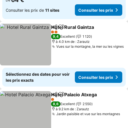
64 €
De
Consulter les prix de
11 sites
Consulter les prix
Hotel Rural Gaintza
Partager
Ajouter à mes favoris
Consult
2 Étoiles
9,4
Excellent
1 120
à 4.0 km de : Zarautz
Vues sur la montagne, la mer ou les vignes
Co
Sélectionnez des dates pour voir
Consulter les prix
les prix exacts
Hotel Palacio Atxega
Partager
Ajouter à mes favoris
Consul
1 Étoiles
8,6
Excellent
2 550
à 9.2 km de : Zarautz
Jardin paisible et vue sur les montagnes
Con