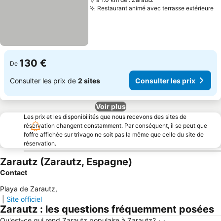
Restaurant animé avec terrasse extérieure
Co
130 €
De
Consulter les prix de
2 sites
Consulter les prix
Voir plus
Les prix et les disponibilités que nous recevons des sites de
réservation changent constamment. Par conséquent, il se peut que
l’offre affichée sur trivago ne soit pas la même que celle du site de
réservation.
Zarautz (Zarautz, Espagne)
Contact
Playa de Zarautz
,
|
Site officiel
Zarautz : les questions fréquemment posées
Qu'est-ce qui rend Zarautz populaire à Zarautz?