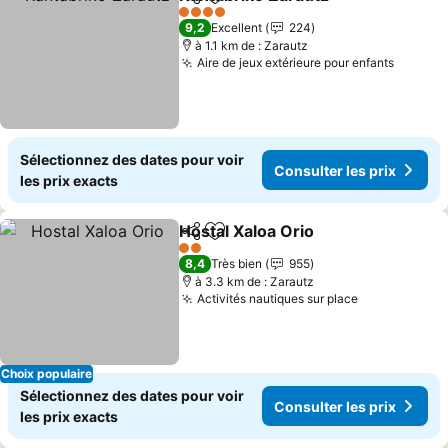
Partager
Ajouter à mes favoris
Consult
4 Étoiles
9,2
Excellent
224
à 1.1 km de : Zarautz
Aire de jeux extérieure pour enfants
Consult
Sélectionnez des dates pour voir
Consulter les prix
les prix exacts
Hostal Xaloa Orio
Partager
Ajouter à mes favoris
Consulter
2 Étoiles
8,4
Très bien
955
à 3.3 km de : Zarautz
Activités nautiques sur place
Consulter le
Choix populaire
Sélectionnez des dates pour voir
Consulter les prix
les prix exacts