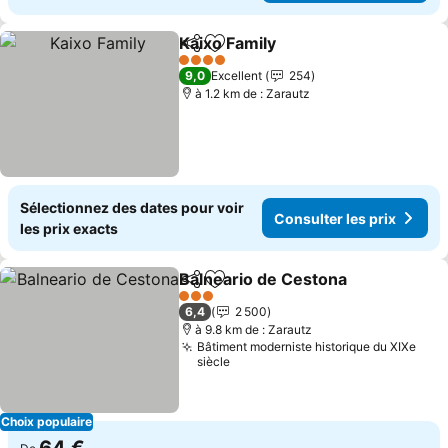
Kaixo Family
Partager
Ajouter à mes favoris
Consulter les 
4 Étoiles
9,0
Excellent
254
à 1.2 km de : Zarautz
Sélectionnez des dates pour voir
Consulter les prix
les prix exacts
Balneario de Cestona
Partager
Ajouter à mes favoris
Consu
3 Étoiles
6,4
2 500
à 9.8 km de : Zarautz
Bâtiment moderniste historique du XIXe
siècle
Choix populaire