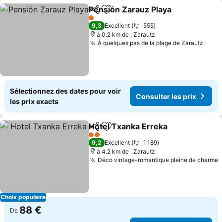
Pensión Zarauz Playa
Partager
Ajouter à mes favoris
Consu
1 Étoiles
9,3
Excellent
555
à 0.2 km de : Zarautz
À quelques pas de la plage de Zarautz
Consu
Sélectionnez des dates pour voir
Consulter les prix
les prix exacts
Hotel Txanka Erreka
Partager
Ajouter à mes favoris
Consul
2 Étoiles
9,2
Excellent
1 189
à 4.2 km de : Zarautz
Déco vintage-romantique pleine de charme
C
Choix populaire
88 €
De