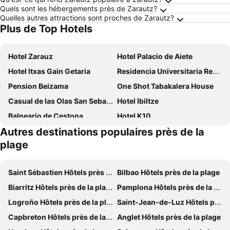
Quels sont les hébergements près de Zarautz?
Quelles autres attractions sont proches de Zarautz?
Plus de Top Hotels
Hotel Zarauz
Hotel Palacio de Aiete
Hotel Itxas Gain Getaria
Residencia Universitaria Resa Manuel Agud Querol
Pension Beizama
One Shot Tabakalera House
Casual de las Olas San Sebastian
Hotel Ibiltze
Balneario de Cestona
Hotel K10
Autres destinations populaires près de la
Hotel & Thalasso Villa Antilla
Hotel de Londres y de Inglaterra
plage
Barceló Costa Vasca
Hotel Avenida
Hotel Larrañaga
Mercure San Sebastián Monte Igueldo
Saint Sébastien Hôtels près de la plage
Bilbao Hôtels près de la plage
Colectia Hotel Ondarreta
Colectia Hotel Urumea
Biarritz Hôtels près de la plage
Pamplona Hôtels près de la plage
ibis Styles Zumaia Zestoa (opening May 2026)
NH Collection San Sebastián Aránzazu
Logroño Hôtels près de la plage
Saint-Jean-de-Luz Hôtels près de la plage
Hotel Ilunion San Sebastián
Sercotel Codina
Capbreton Hôtels près de la plage
Anglet Hôtels près de la plage
Hotel Zaragoza Plaza
Lasala Plaza Hotel