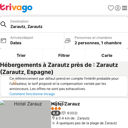
Favoris
Se con
Me
Destination
Zarautz, Zarautz
Arrivée/départ
Personnes et chambres
Dates
2 personnes, 1 chambre
Trier
Filtrer
Carte
Hébergements à Zarautz près de : Zarautz
(Zarautz, Espagne)
Ce référencement par défaut prend en compte l’intérêt probable pour
l’utilisateur, le tarif proposé et la compensation versée par les
annonceurs. Les offres ne sont pas exhaustives.
Comment fonctionne trivago
Hotel Zarauz
Partager
Ajouter à mes favoris
Consulter les 
3 Étoiles
6,8
6 002
à 0.4 km de : Zarautz
À quelques pas de la plage de Zarautz
Consu