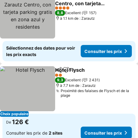
Partager
Ajouter à mes favoris
Centro, con tarjeta
parking gratis en zona
Consulter les prix
4 Étoiles
8,8
Excellent
157
azul y residentes
à 1.1 km de : Zarautz
Sélectionnez des dates pour voir
Consulter les prix
les prix exacts
Hotel Flysch
Partager
Ajouter à mes favoris
Consulter les 
2 Étoiles
9,3
Excellent
2 431
à 7.7 km de : Zarautz
Proximité des falaises de Flysch et de la
plage
Choix populaire
126 €
De
Consulter les prix de
2 sites
Consulter les prix