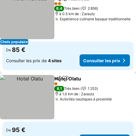
Partager
Ajouter à mes favoris
Consulter le
2 Étoiles
8,4
Très bien
2 856
à 0.5 km de : Zarautz
Expérience culinaire basque traditionnelle
Co
Choix populaire
85 €
De
Consulter les prix de
4 sites
Consulter les prix
Hotel Olatu
Partager
Ajouter à mes favoris
Consulter les p
1 Étoiles
8,1
Très bien
1 253
à 1.0 km de : Zarautz
Activités nautiques à proximité
Consulter 
95 €
De