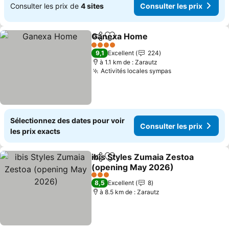
Consulter les prix de
4 sites
Consulter les prix
Ganexa Home
Partager
Ajouter à mes favoris
Consulter le
4 Étoiles
9,1
Excellent
224
à 1.1 km de : Zarautz
Activités locales sympas
Consulter les p
Sélectionnez des dates pour voir
Consulter les prix
les prix exacts
ibis Styles Zumaia Zestoa
Partager
Ajouter à mes favoris
(opening May 2026)
Consulter les prix
3 Étoiles
8,5
Excellent
8
à 8.5 km de : Zarautz