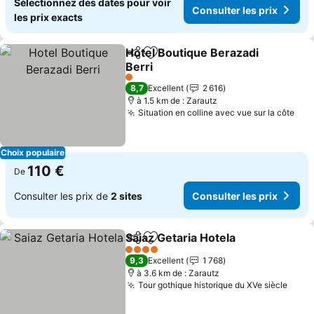
Sélectionnez des dates pour voir
Consulter les prix
les prix exacts
Hotel Boutique Berazadi
Partager
Ajouter à mes favoris
Berri
Consulter les prix
1 Étoiles
8,7
Excellent
2 616
à 1.5 km de : Zarautz
Situation en colline avec vue sur la côte
Con
Choix populaire
110 €
De
Consulter les prix de
2 sites
Consulter les prix
Saiaz Getaria Hotela
Partager
Ajouter à mes favoris
Consul
4 Étoiles
9,3
Excellent
1 768
à 3.6 km de : Zarautz
Tour gothique historique du XVe siècle
Consu