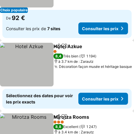
Choix populaire
92 €
De
Consulter les prix de
7 sites
Consulter les prix
Hotel Azkue
Partager
Ajouter à mes favoris
Consulter les 
1 Étoiles
8,4
Très bien
1 194
à 3.7 km de : Zarautz
Décoration façon musée et héritage basque
C
Sélectionnez des dates pour voir
Consulter les prix
les prix exacts
Mirotza Rooms
Partager
Ajouter à mes favoris
Consulter l
3 Étoiles
8,8
Excellent
1 247
à 3.4 km de : Zarautz