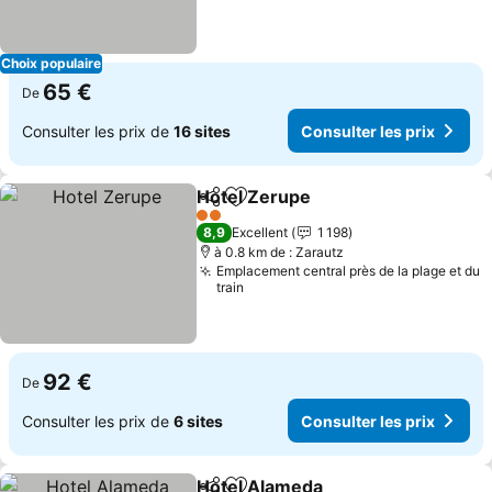
Choix populaire
65 €
De
Consulter les prix de
16 sites
Consulter les prix
Hotel Zerupe
Partager
Ajouter à mes favoris
Consulter les
2 Étoiles
8,9
Excellent
1 198
à 0.8 km de : Zarautz
Emplacement central près de la plage et du
train
92 €
De
Consulter les prix de
6 sites
Consulter les prix
Hotel Alameda