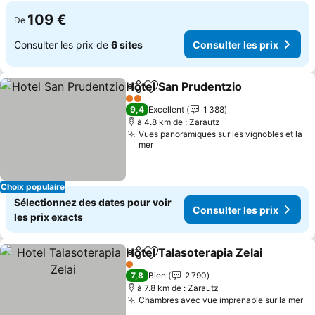
109 €
De
Consulter les prix de
6 sites
Consulter les prix
Hotel San Prudentzio
Partager
Ajouter à mes favoris
Consu
2 Étoiles
9,4
Excellent
1 388
à 4.8 km de : Zarautz
Vues panoramiques sur les vignobles et la
mer
Choix populaire
Sélectionnez des dates pour voir
Consulter les prix
les prix exacts
Hotel Talasoterapia Zelai
Partager
Ajouter à mes favoris
C
1 Étoiles
7,8
Bien
2 790
à 7.8 km de : Zarautz
Chambres avec vue imprenable sur la mer
Co