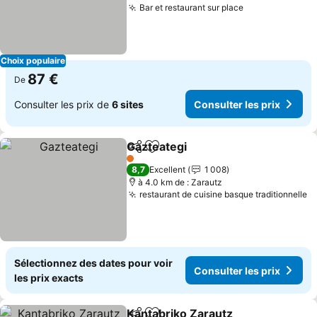
Bar et restaurant sur place
Consulter les 
Choix populaire
87 €
De
Consulter les prix de
6 sites
Consulter les prix
Gazteategi
Partager
Ajouter à mes favoris
Consulter les pr
1 Étoiles
8,7
Excellent
1 008
à 4.0 km de : Zarautz
restaurant de cuisine basque traditionnelle
Co
Sélectionnez des dates pour voir
Consulter les prix
les prix exacts
Kantabriko Zarautz