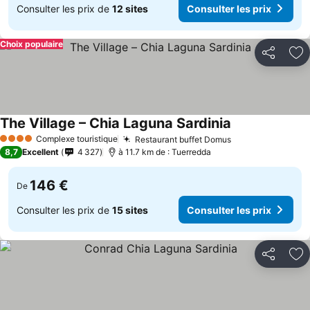
Consulter les prix de
12 sites
Consulter les prix
Choix populaire
Partager
Aj
The Village – Chia Laguna Sardinia
Complexe touristique
Restaurant buffet Domus
4 Étoiles
8,7
Excellent
4 327
à 11.7 km de : Tuerredda
146 €
De
Consulter les prix de
15 sites
Consulter les prix
Partager
Aj