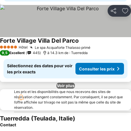
Partager
Aj
Forte Village Villa Del Parco
Hôtel
Le spa Acquaforte Thalasso primé
5 Étoiles
9,5
Excellent
445
à 14.3 km de : Tuerredda
Sélectionnez des dates pour voir
Consulter les prix
les prix exacts
Voir plus
Les prix et les disponibilités que nous recevons des sites de
réservation changent constamment. Par conséquent, il se peut que
l’offre affichée sur trivago ne soit pas la même que celle du site de
réservation.
Tuerredda (Teulada, Italie)
Contact