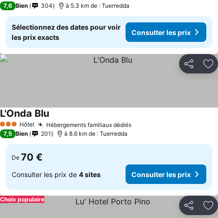
7,6
Bien
304
à 5.3 km de : Tuerredda
Sélectionnez des dates pour voir
Consulter les prix
les prix exacts
Partager
Aj
L'Onda Blu
Hôtel
Hébergements familiaux dédiés
3 Étoiles
7,5
Bien
201
à 8.6 km de : Tuerredda
70 €
De
Consulter les prix de
4 sites
Consulter les prix
Choix populaire
Partager
Aj