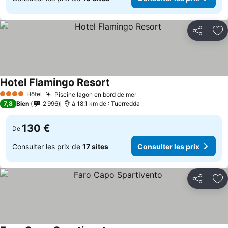
Partager
Aj
Hotel Flamingo Resort
Hôtel
Piscine lagon en bord de mer
4 Étoiles
7,8
Bien
2 996
à 18.1 km de : Tuerredda
130 €
De
Consulter les prix de
17 sites
Consulter les prix
Partager
Aj