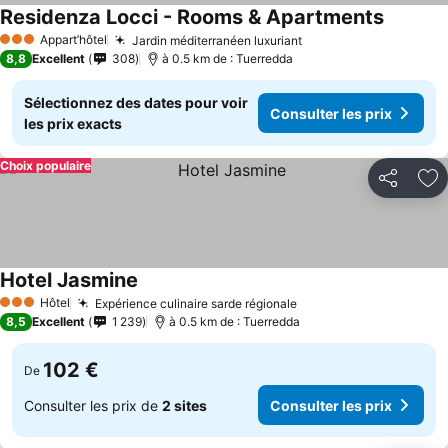
Residenza Locci - Rooms & Apartments
Appart’hôtel
Jardin méditerranéen luxuriant
3 Étoiles
8,8
Excellent
308
à 0.5 km de : Tuerredda
Sélectionnez des dates pour voir
Consulter les prix
les prix exacts
Choix populaire
Partager
Aj
Hotel Jasmine
Hôtel
Expérience culinaire sarde régionale
3 Étoiles
8,5
Excellent
1 239
à 0.5 km de : Tuerredda
102 €
De
Consulter les prix de
2 sites
Consulter les prix