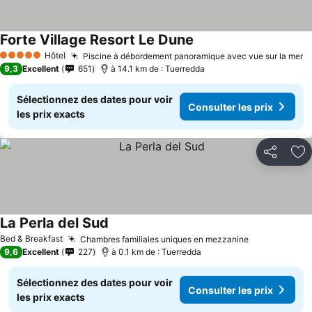
Forte Village Resort Le Dune
Hôtel
Piscine à débordement panoramique avec vue sur la mer
5 Étoiles
9,3
Excellent
651
à 14.1 km de : Tuerredda
Sélectionnez des dates pour voir
Consulter les prix
les prix exacts
Partager
Aj
La Perla del Sud
Bed & Breakfast
Chambres familiales uniques en mezzanine
9,6
Excellent
227
à 0.1 km de : Tuerredda
Sélectionnez des dates pour voir
Consulter les prix
les prix exacts