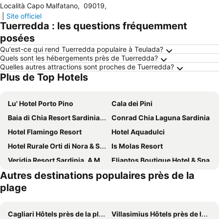
Località Capo Malfatano
,
09019
,
|
Site officiel
Tuerredda : les questions fréquemment
posées
Qu'est-ce qui rend Tuerredda populaire à Teulada?
Quels sont les hébergements près de Tuerredda?
Quelles autres attractions sont proches de Tuerredda?
Plus de Top Hotels
Lu' Hotel Porto Pino
Cala dei Pini
Baia di Chia Resort Sardinia, Curio Collection by Hilton
Conrad Chia Laguna Sardinia
Hotel Flamingo Resort
Hotel Aquadulci
Hotel Rurale Orti di Nora & SPA
Is Molas Resort
Veridia Resort Sardinia, A Member Of Radisson Individuals
Eliantos Boutique Hotel & Spa
Autres destinations populaires près de la
Hotel Mare Pineta
Abamar Hotel
plage
Hotel Costa dei Fiori
New Barcavela
Hotel Mare Pineta
Forte Village Resort Le Dune
Cagliari Hôtels près de la plage
Villasimius Hôtels près de la plage
Hotel Jasmine
L'Onda Blu