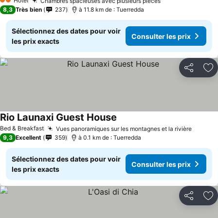
Hôtel
Chambres spacieuses avec plusieurs pièces
2 Étoiles
8,3
Très bien
237
à 11.8 km de : Tuerredda
Sélectionnez des dates pour voir
Consulter les prix
les prix exacts
Partager
Aj
Rio Launaxi Guest House
Bed & Breakfast
Vues panoramiques sur les montagnes et la rivière
9,3
Excellent
359
à 0.1 km de : Tuerredda
Sélectionnez des dates pour voir
Consulter les prix
les prix exacts
Partager
Aj