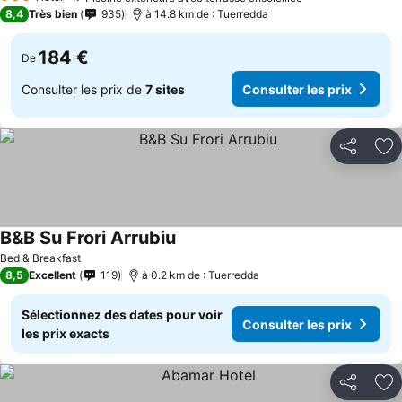
3 Étoiles
8,4
Très bien
935
à 14.8 km de : Tuerredda
184 €
De
Consulter les prix de
7 sites
Consulter les prix
Partager
Aj
B&B Su Frori Arrubiu
Bed & Breakfast
8,5
Excellent
119
à 0.2 km de : Tuerredda
Sélectionnez des dates pour voir
Consulter les prix
les prix exacts
Partager
Aj