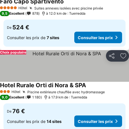
Faro Capo Spartivento
Hôtel
Suites annexes isolées avec piscine privée
5 Étoiles
9,5
Excellent
878
à 12.0 km de : Tuerredda
524 €
De
Consulter les prix de
7 sites
Consulter les prix
Choix populaire
Partager
Aj
Hotel Rurale Orti di Nora & SPA
Hôtel
Piscine extérieure chauffée avec hydromassage
3 Étoiles
9,0
Excellent
1 180
à 17.9 km de : Tuerredda
76 €
De
Consulter les prix de
14 sites
Consulter les prix