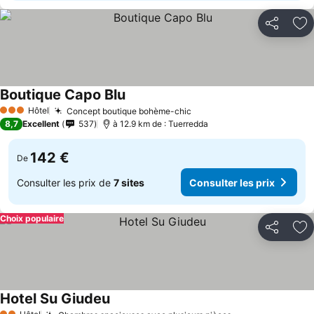
Partager
Aj
Boutique Capo Blu
Hôtel
Concept boutique bohème-chic
3 Étoiles
8,7
Excellent
537
à 12.9 km de : Tuerredda
142 €
De
Consulter les prix de
7 sites
Consulter les prix
Choix populaire
Partager
Aj
Hotel Su Giudeu