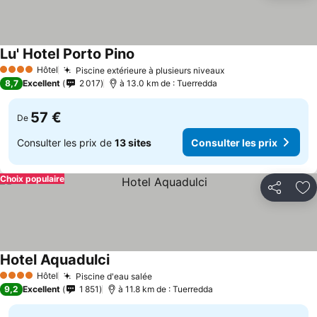
Lu' Hotel Porto Pino
Hôtel
Piscine extérieure à plusieurs niveaux
4 Étoiles
8,7
Excellent
2 017
à 13.0 km de : Tuerredda
57 €
De
Consulter les prix de
13 sites
Consulter les prix
Choix populaire
Partager
Aj
Hotel Aquadulci
Hôtel
Piscine d'eau salée
4 Étoiles
9,2
Excellent
1 851
à 11.8 km de : Tuerredda