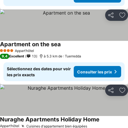
Partager
Aj
Apartment on the sea
Appart’hôtel
4 Étoiles
9,4
Excellent
13
à 5.3 km de : Tuerredda
Sélectionnez des dates pour voir
Consulter les prix
les prix exacts
Partager
Aj
Nuraghe Apartments Holiday Home
Appart’hôtel
Cuisines d'appartement bien équipées