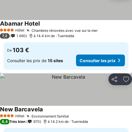
Abamar Hotel
Hôtel
Chambres rénovées avec vue sur la mer
4 Étoiles
7,2
1 460
à 14.4 km de : Tuerredda
103 €
De
Consulter les prix de
15 sites
Consulter les prix
Partager
Aj
New Barcavela
Hôtel
Environnement familial
4 Étoiles
8,4
Très bien
970
à 14.2 km de : Tuerredda