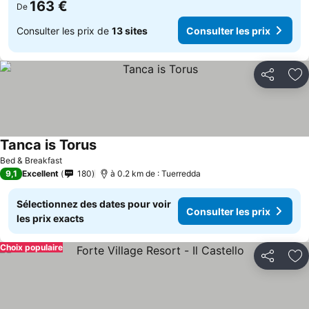
163 €
De
Consulter les prix de
13 sites
Consulter les prix
Partager
Aj
Tanca is Torus
Bed & Breakfast
9,1
Excellent
180
à 0.2 km de : Tuerredda
Sélectionnez des dates pour voir
Consulter les prix
les prix exacts
Choix populaire
Partager
Aj