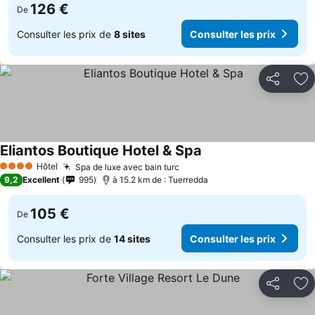
126 €
De
Consulter les prix de
8 sites
Consulter les prix
Partager
Aj
Eliantos Boutique Hotel & Spa
Hôtel
Spa de luxe avec bain turc
4 Étoiles
9,2
Excellent
995
à 15.2 km de : Tuerredda
105 €
De
Consulter les prix de
14 sites
Consulter les prix
Partager
Aj