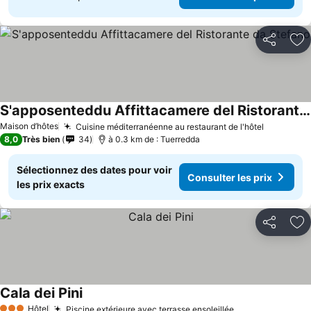
Partager
Aj
S'apposenteddu Affittacamere del Ristorante da Stefano
Maison d’hôtes
Cuisine méditerranéenne au restaurant de l'hôtel
8,0
Très bien
34
à 0.3 km de : Tuerredda
Sélectionnez des dates pour voir
Consulter les prix
les prix exacts
Partager
Aj
Cala dei Pini
Hôtel
Piscine extérieure avec terrasse ensoleillée