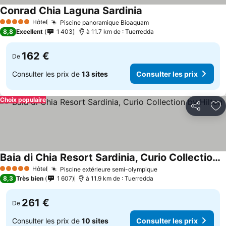
Conrad Chia Laguna Sardinia
Hôtel
Piscine panoramique Bioaquam
5 Étoiles
8,8
Excellent
1 403
à 11.7 km de : Tuerredda
162 €
De
Consulter les prix de
13 sites
Consulter les prix
Choix populaire
Partager
Aj
Baia di Chia Resort Sardinia, Curio Collection by Hilton
Hôtel
Piscine extérieure semi-olympique
5 Étoiles
8,3
Très bien
1 607
à 11.9 km de : Tuerredda
261 €
De
Consulter les prix de
10 sites
Consulter les prix