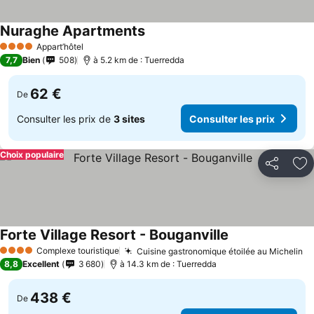
Nuraghe Apartments
Appart’hôtel
4 Étoiles
7,7
Bien
508
à 5.2 km de : Tuerredda
62 €
De
Consulter les prix de
3 sites
Consulter les prix
Choix populaire
Partager
Aj
Forte Village Resort - Bouganville
Complexe touristique
Cuisine gastronomique étoilée au Michelin
4 Étoiles
8,8
Excellent
3 680
à 14.3 km de : Tuerredda
438 €
De