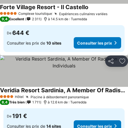
Forte Village Resort - Il Castello
Complexe touristique
Expériences culinaires variées
5 Étoiles
9,4
Excellent
2 311
à 14.5 km de : Tuerredda
644 €
De
Consulter les prix de
10 sites
Consulter les prix
Partager
Aj
Veridia Resort Sardinia, A Member Of Radisson Individuals
Hôtel
Piscine à débordement panoramique
4 Étoiles
8,4
Très bien
1 711
à 12.6 km de : Tuerredda
191 €
De
Consulter les prix de
14 sites
Consulter les prix