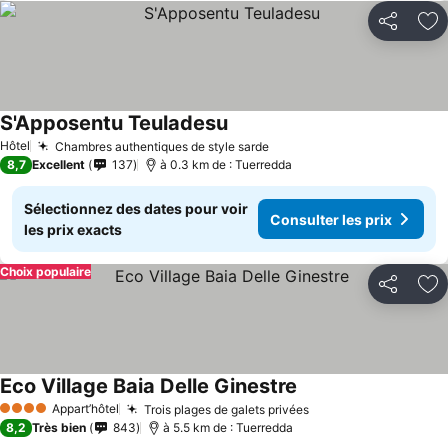
Partager
Aj
S'Apposentu Teuladesu
Hôtel
Chambres authentiques de style sarde
8,7
Excellent
137
à 0.3 km de : Tuerredda
Sélectionnez des dates pour voir
Consulter les prix
les prix exacts
Choix populaire
Partager
Aj
Eco Village Baia Delle Ginestre
Appart’hôtel
Trois plages de galets privées
4 Étoiles
8,2
Très bien
843
à 5.5 km de : Tuerredda