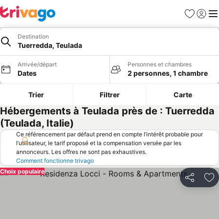
Favoris
Se con
Me
Destination
Tuerredda, Teulada
Arrivée/départ
Personnes et chambres
Dates
2 personnes, 1 chambre
Trier
Filtrer
Carte
Hébergements à Teulada près de : Tuerredda
(Teulada, Italie)
Ce référencement par défaut prend en compte l’intérêt probable pour
l’utilisateur, le tarif proposé et la compensation versée par les
annonceurs. Les offres ne sont pas exhaustives.
Comment fonctionne trivago
Choix populaire
Partager
Aj