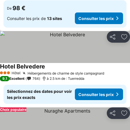
98 €
De
Consulter les prix de
13 sites
Consulter les prix
Partager
Aj
Hotel Belvedere
Hôtel
Hébergements de charme de style campagnard
3 Étoiles
9,1
Excellent
764
à 2.5 km de : Tuerredda
Sélectionnez des dates pour voir
Consulter les prix
les prix exacts
Choix populaire
Partager
Aj