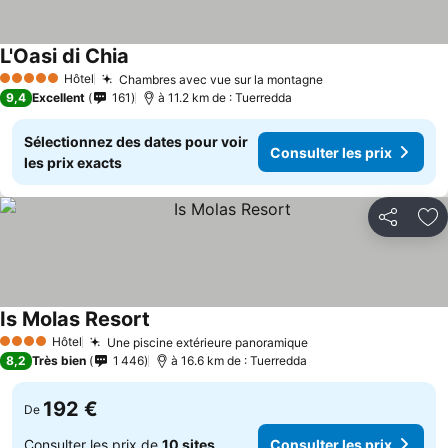
L'Oasi di Chia
Hôtel
Chambres avec vue sur la montagne
5 Étoiles
9,4
Excellent
161
à 11.2 km de : Tuerredda
Sélectionnez des dates pour voir
Consulter les prix
les prix exacts
Partager
Aj
Is Molas Resort
Hôtel
Une piscine extérieure panoramique
4 Étoiles
8,2
Très bien
1 446
à 16.6 km de : Tuerredda
192 €
De
Consulter les prix de
10 sites
Consulter les prix