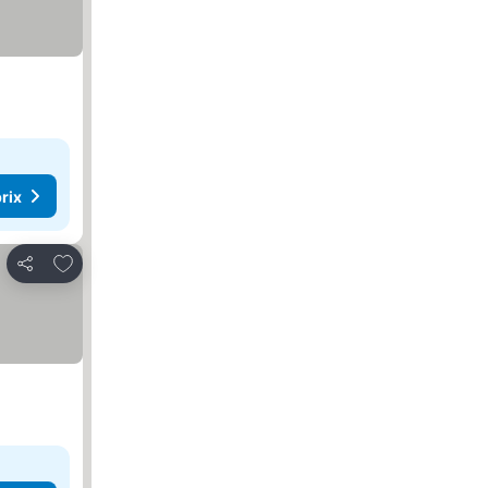
rix
Ajouter à mes favoris
Partager