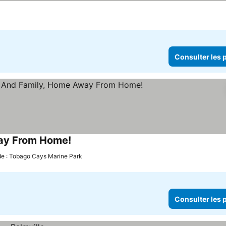
Consulter les p
way From Home!
de : Tobago Cays Marine Park
Consulter les p