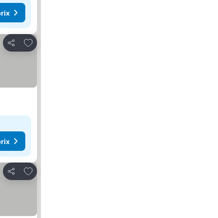
rix
Ajouter à mes favoris
Partager
rix
Ajouter à mes favoris
Partager