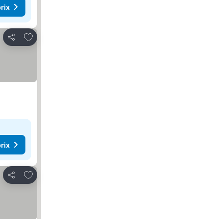
rix
Ajouter à mes favoris
Partager
rix
Ajouter à mes favoris
Partager