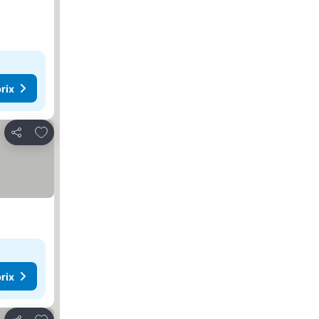
rix
Ajouter à mes favoris
Partager
rix
Ajouter à mes favoris