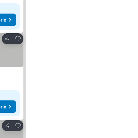
rix
Ajouter à mes favoris
Partager
rix
Ajouter à mes favoris
Partager