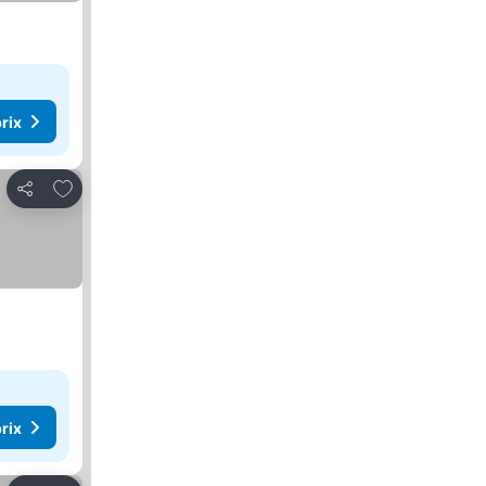
rix
Ajouter à mes favoris
Partager
rix