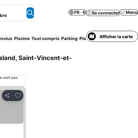
FR · €
Menu
Se connecter
bre
Afficher la carte
 inclus
Piscine
Tout compris
Parking
Plage
Appart’hôtel
Pension
sland, Saint-Vincent-et-
ne sont pas
Ajouter à mes favoris
Partager