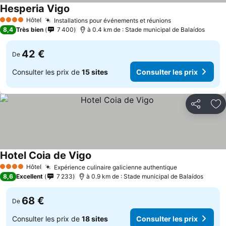
Hesperia Vigo
Hôtel
Installations pour événements et réunions
4 Étoiles
8,4
Très bien
7 400
à 0.4 km de : Stade municipal de Balaídos
42 €
De
Consulter les prix de
15 sites
Consulter les prix
Partager
Aj
Hotel Coia de Vigo
Hôtel
Expérience culinaire galicienne authentique
4 Étoiles
8,6
Excellent
7 233
à 0.9 km de : Stade municipal de Balaídos
68 €
De
Consulter les prix de
18 sites
Consulter les prix