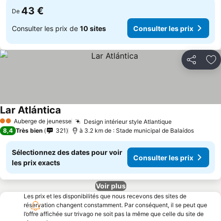
43 €
De
Consulter les prix de
10 sites
Consulter les prix
Partager
Aj
Lar Atlántica
Auberge de jeunesse
Design intérieur style Atlantique
2 Étoiles
8,4
Très bien
321
à 3.2 km de : Stade municipal de Balaídos
Sélectionnez des dates pour voir
Consulter les prix
les prix exacts
Voir plus
Les prix et les disponibilités que nous recevons des sites de
réservation changent constamment. Par conséquent, il se peut que
l’offre affichée sur trivago ne soit pas la même que celle du site de