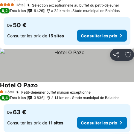
Hôtel
Sélection exceptionnelle au buffet du petit-déjeuner
4 Étoiles
8,2
Très bien
6 426
à 2.1 km de : Stade municipal de Balaídos
50 €
De
Consulter les prix de
15 sites
Consulter les prix
Partager
Aj
Hotel O Pazo
Hôtel
Petit-déjeuner buffet maison exceptionnel
1 Étoiles
8,4
Très bien
3 836
à 1.1 km de : Stade municipal de Balaídos
63 €
De
Consulter les prix de
11 sites
Consulter les prix