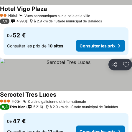
Hotel Vigo Plaza
Hôtel
Vues panoramiques sur la baie et la ville
2 Étoiles
7,3
4 993
à 2.9 km de : Stade municipal de Balaídos
52 €
De
Consulter les prix de
10 sites
Consulter les prix
Partager
Aj
Sercotel Tres Luces
Hôtel
Cuisine galicienne et internationale
3 Étoiles
8,3
Très bien
5 216
à 2.9 km de : Stade municipal de Balaídos
47 €
De
Consulter les prix de
13 sites
Consulter les prix