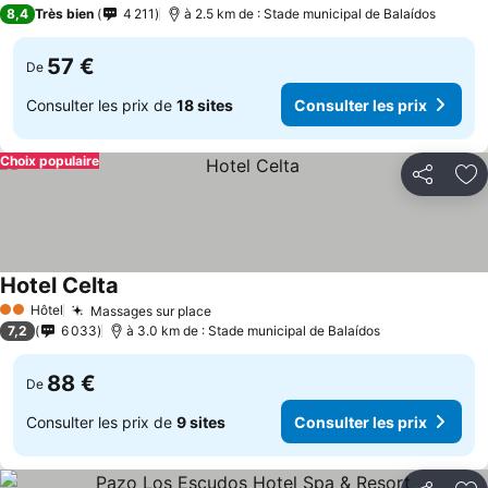
4 Étoiles
8,4
Très bien
4 211
à 2.5 km de : Stade municipal de Balaídos
57 €
De
Consulter les prix de
18 sites
Consulter les prix
Choix populaire
Partager
Aj
Hotel Celta
Hôtel
Massages sur place
2 Étoiles
7,2
6 033
à 3.0 km de : Stade municipal de Balaídos
88 €
De
Consulter les prix de
9 sites
Consulter les prix