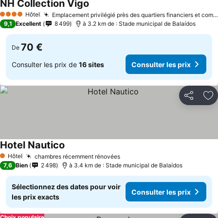
NH Collection Vigo
Hôtel
Emplacement privilégié près des quartiers financiers et commerçants
4 Étoiles
9,1
Excellent
8 499
à 3.2 km de : Stade municipal de Balaídos
70 €
De
Consulter les prix de
16 sites
Consulter les prix
Partager
Aj
Hotel Nautico
Hôtel
chambres récemment rénovées
1 Étoiles
7,6
Bien
2 498
à 3.4 km de : Stade municipal de Balaídos
Sélectionnez des dates pour voir
Consulter les prix
les prix exacts
Choix populaire