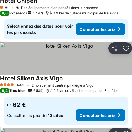
Hotel Chipen
Hôtel
Des équipements bien pensés dans la chambre
1 Étoiles
8,6
Excellent
1 492
à 0.9 km de : Stade municipal de Balaídos
Sélectionnez des dates pour voir
Consulter les prix
les prix exacts
Partager
Aj
Hotel Silken Axis Vigo
Hôtel
Emplacement central privilégié à Vigo
4 Étoiles
8,4
Très bien
6 584
à 2.9 km de : Stade municipal de Balaídos
62 €
De
Consulter les prix de
13 sites
Consulter les prix