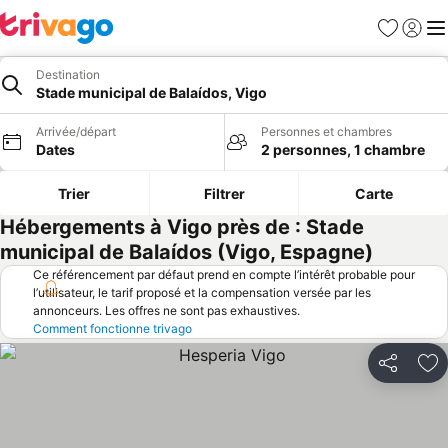
Favoris
Se con
Me
Destination
Stade municipal de Balaídos, Vigo
Arrivée/départ
Personnes et chambres
Dates
2 personnes, 1 chambre
Trier
Filtrer
Carte
Hébergements à Vigo près de : Stade
municipal de Balaídos (Vigo, Espagne)
Ce référencement par défaut prend en compte l’intérêt probable pour
l’utilisateur, le tarif proposé et la compensation versée par les
annonceurs. Les offres ne sont pas exhaustives.
Comment fonctionne trivago
Partager
Aj