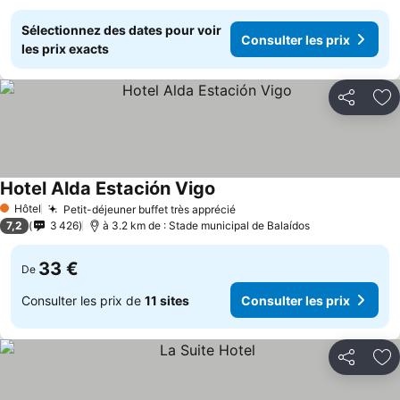
Sélectionnez des dates pour voir
Consulter les prix
les prix exacts
Partager
Aj
Hotel Alda Estación Vigo
Hôtel
Petit-déjeuner buffet très apprécié
1 Étoiles
7,2
3 426
à 3.2 km de : Stade municipal de Balaídos
33 €
De
Consulter les prix de
11 sites
Consulter les prix
Partager
Aj