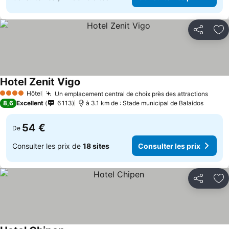
Partager
Aj
Hotel Zenit Vigo
Hôtel
Un emplacement central de choix près des attractions
4 Étoiles
8,6
Excellent
6 113
à 3.1 km de : Stade municipal de Balaídos
54 €
De
Consulter les prix de
18 sites
Consulter les prix
Partager
Aj