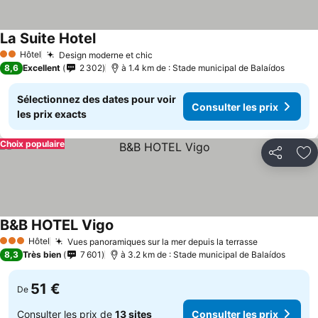
La Suite Hotel
Hôtel
Design moderne et chic
2 Étoiles
8,6
Excellent
2 302
à 1.4 km de : Stade municipal de Balaídos
Sélectionnez des dates pour voir
Consulter les prix
les prix exacts
Choix populaire
Partager
Aj
B&B HOTEL Vigo
Hôtel
Vues panoramiques sur la mer depuis la terrasse
3 Étoiles
8,3
Très bien
7 601
à 3.2 km de : Stade municipal de Balaídos
51 €
De
Consulter les prix de
13 sites
Consulter les prix