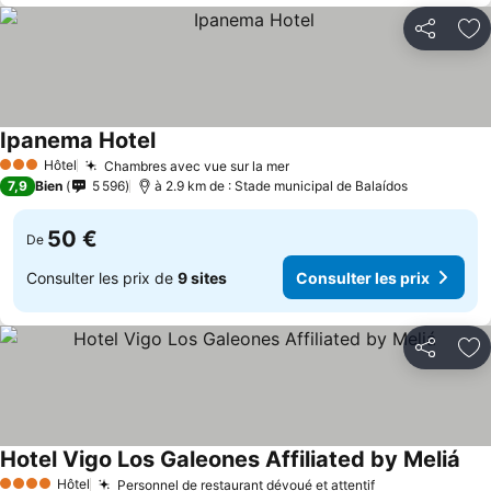
Partager
Aj
Ipanema Hotel
Hôtel
Chambres avec vue sur la mer
3 Étoiles
7,9
Bien
5 596
à 2.9 km de : Stade municipal de Balaídos
50 €
De
Consulter les prix de
9 sites
Consulter les prix
Partager
Aj
Hotel Vigo Los Galeones Affiliated by Meliá
Hôtel
Personnel de restaurant dévoué et attentif