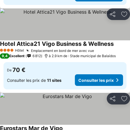
Partager
Aj
Hotel Attica21 Vigo Business & Wellness
Hôtel
Emplacement en bord de mer avec vue
4 Étoiles
9,4
Excellent
6 812
à 2.9 km de : Stade municipal de Balaídos
70 €
De
Consulter les prix de
11 sites
Consulter les prix
Partager
Aj
Eurostars Mar de Vigo