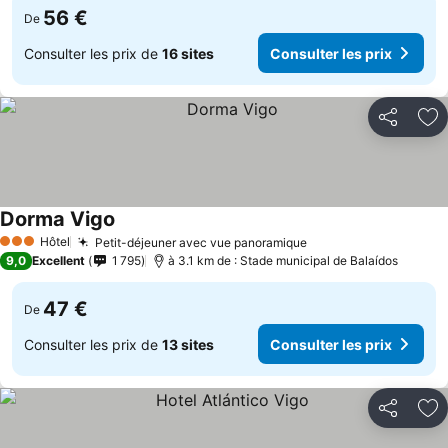
56 €
De
Consulter les prix de
16 sites
Consulter les prix
Partager
Aj
Dorma Vigo
Hôtel
Petit-déjeuner avec vue panoramique
3 Étoiles
9,0
Excellent
1 795
à 3.1 km de : Stade municipal de Balaídos
47 €
De
Consulter les prix de
13 sites
Consulter les prix
Partager
Aj