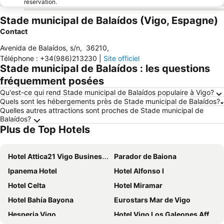
réservation.
Stade municipal de Balaídos (Vigo, Espagne)
Contact
Avenida de Balaídos, s/n
,
36210
,
Téléphone
:
+34(986)213230
|
Site officiel
Stade municipal de Balaídos : les questions
fréquemment posées
Qu'est-ce qui rend Stade municipal de Balaídos populaire à Vigo?
Quels sont les hébergements près de Stade municipal de Balaídos?
Quelles autres attractions sont proches de Stade municipal de
Balaídos?
Plus de Top Hotels
Hotel Attica21 Vigo Business & Wellness
Parador de Baiona
Ipanema Hotel
Hotel Alfonso I
Hotel Celta
Hotel Miramar
Hotel Bahía Bayona
Eurostars Mar de Vigo
Hesperia Vigo
Hotel Vigo Los Galeones Affiliated by Meliá