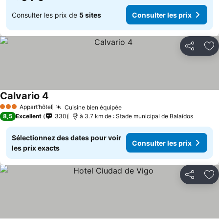
Consulter les prix de
5 sites
Consulter les prix
Partager
Aj
Calvario 4
Appart’hôtel
Cuisine bien équipée
3 Étoiles
8,5
Excellent
330
à 3.7 km de : Stade municipal de Balaídos
Sélectionnez des dates pour voir
Consulter les prix
les prix exacts
Partager
Aj