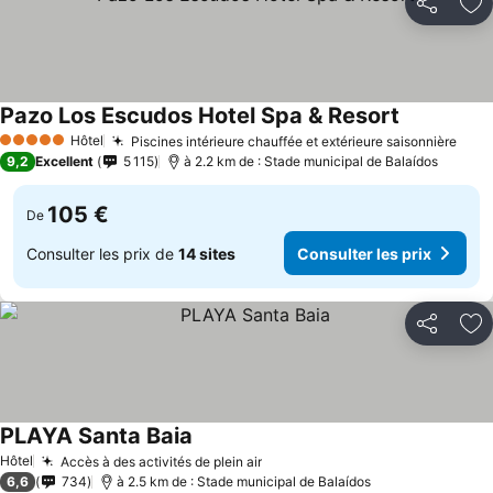
Partager
Aj
Pazo Los Escudos Hotel Spa & Resort
Hôtel
Piscines intérieure chauffée et extérieure saisonnière
5 Étoiles
9,2
Excellent
5 115
à 2.2 km de : Stade municipal de Balaídos
105 €
De
Consulter les prix de
14 sites
Consulter les prix
Partager
Aj
PLAYA Santa Baia
Hôtel
Accès à des activités de plein air
6,6
734
à 2.5 km de : Stade municipal de Balaídos