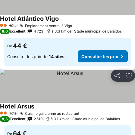
Hotel Atlántico Vigo
Hôtel
Emplacement central à Vigo
2 Étoiles
8,6
Excellent
4 723
à 3.3 km de : Stade municipal de Balaídos
44 €
De
Consulter les prix de
14 sites
Consulter les prix
Partager
Aj
Hotel Arsus
Hôtel
Cuisine galicienne au restaurant
2 Étoiles
8,5
Excellent
2 519
à 3.1 km de : Stade municipal de Balaídos
64 €
De