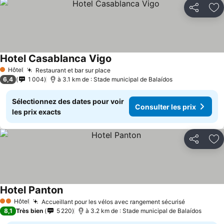
Partager
Aj
Hotel Casablanca Vigo
Hôtel
Restaurant et bar sur place
1 Étoiles
6,4
1 004
à 3.1 km de : Stade municipal de Balaídos
Sélectionnez des dates pour voir
Consulter les prix
les prix exacts
Partager
Aj
Hotel Panton
Hôtel
Accueillant pour les vélos avec rangement sécurisé
2 Étoiles
8,1
Très bien
5 220
à 3.2 km de : Stade municipal de Balaídos