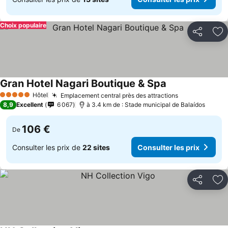
Choix populaire
Partager
Aj
Gran Hotel Nagari Boutique & Spa
Hôtel
Emplacement central près des attractions
5 Étoiles
8,9
Excellent
6 067
à 3.4 km de : Stade municipal de Balaídos
106 €
De
Consulter les prix de
22 sites
Consulter les prix
Partager
Aj