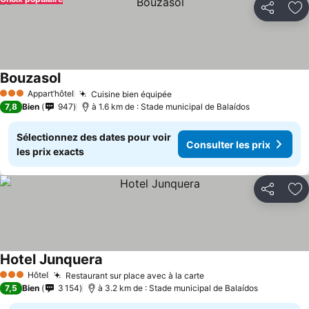
Partager
Aj
Bouzasol
Appart’hôtel
Cuisine bien équipée
3 Étoiles
7,8
Bien
947
à 1.6 km de : Stade municipal de Balaídos
Sélectionnez des dates pour voir
Consulter les prix
les prix exacts
Partager
Aj
Hotel Junquera
Hôtel
Restaurant sur place avec à la carte
3 Étoiles
7,5
Bien
3 154
à 3.2 km de : Stade municipal de Balaídos