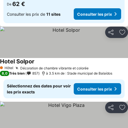
62 €
De
Consulter les prix de
11 sites
Consulter les prix
Partager
Aj
Hotel Solpor
Hôtel
Décoration de chambre vibrante et colorée
1 Étoiles
8,0
Très bien
857
à 3.5 km de : Stade municipal de Balaídos
Sélectionnez des dates pour voir
Consulter les prix
les prix exacts
Partager
Aj