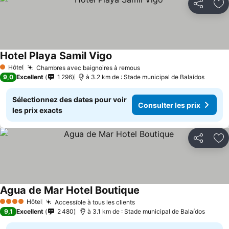
Partager
Aj
Hotel Playa Samil Vigo
Hôtel
Chambres avec baignoires à remous
1 Étoiles
9,0
Excellent
1 296
à 3.2 km de : Stade municipal de Balaídos
Sélectionnez des dates pour voir
Consulter les prix
les prix exacts
Partager
Aj
Agua de Mar Hotel Boutique
Hôtel
Accessible à tous les clients
4 Étoiles
9,1
Excellent
2 480
à 3.1 km de : Stade municipal de Balaídos