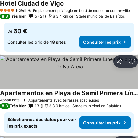
Hotel Ciudad de Vigo
Hôtel
Emplacement privilégié en bord de mer et au centre-ville
4 Étoiles
8,3
Très bien
5 424
à 3.4 km de : Stade municipal de Balaídos
60 €
De
Consulter les prix de
18 sites
Consulter les prix
Partager
Aj
Apartamentos en Playa de Samil Primera Línea de playa Pe Na Areia
Appart’hôtel
Appartements avec terrasses spacieuses
8,3
Très bien
131
à 3.0 km de : Stade municipal de Balaídos
Sélectionnez des dates pour voir
Consulter les prix
les prix exacts