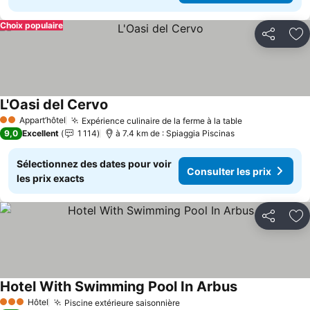
Choix populaire
Partager
Aj
L'Oasi del Cervo
Appart’hôtel
Expérience culinaire de la ferme à la table
2 Étoiles
9,0
Excellent
1 114
à 7.4 km de : Spiaggia Piscinas
Sélectionnez des dates pour voir
Consulter les prix
les prix exacts
Partager
Aj
Hotel With Swimming Pool In Arbus
Hôtel
Piscine extérieure saisonnière
3 Étoiles