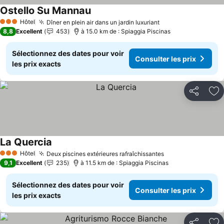
Ostello Su Mannau
Hôtel
Dîner en plein air dans un jardin luxuriant
3 Étoiles
8,8
Excellent
453
à 15.0 km de : Spiaggia Piscinas
Sélectionnez des dates pour voir
Consulter les prix
les prix exacts
Partager
Aj
La Quercia
Hôtel
Deux piscines extérieures rafraîchissantes
3 Étoiles
9,1
Excellent
235
à 11.5 km de : Spiaggia Piscinas
Sélectionnez des dates pour voir
Consulter les prix
les prix exacts