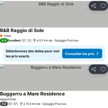
Partager
Aj
B&B Raggio di Sole
Hôtel
1 Étoiles
9,8
Excellent
12
à 9.3 km de : Spiaggia Piscinas
Sélectionnez des dates pour voir
Consulter les prix
les prix exacts
Partager
Aj
Buggerru a Mare Residence
Appart’hôtel
7,2
87
à 16.5 km de : Spiaggia Piscinas