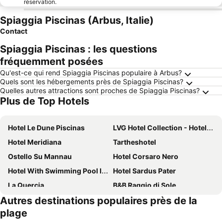
réservation.
Spiaggia Piscinas (Arbus, Italie)
Contact
Spiaggia Piscinas : les questions
fréquemment posées
Qu'est-ce qui rend Spiaggia Piscinas populaire à Arbus?
Quels sont les hébergements près de Spiaggia Piscinas?
Quelles autres attractions sont proches de Spiaggia Piscinas?
Plus de Top Hotels
Hotel Le Dune Piscinas
LVG Hotel Collection - Hotel La Rosa dei Venti
Hotel Meridiana
Tartheshotel
Ostello Su Mannau
Hotel Corsaro Nero
Hotel With Swimming Pool In Arbus
Hotel Sardus Pater
La Quercia
B&B Raggio di Sole
Autres destinations populaires près de la
Hotel Trinità dei Corsari
Zeeva Hotel and Resort
plage
Hotel Villa Belfiori
Maestrale