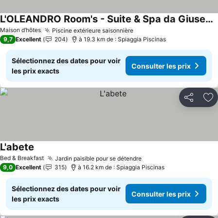
L'OLEANDRO Room's - Suite & Spa da Giuseppe
Maison d’hôtes
Piscine extérieure saisonnière
9,7
Excellent
204
à 19.3 km de : Spiaggia Piscinas
Sélectionnez des dates pour voir
Consulter les prix
les prix exacts
Partager
Aj
L'abete
Bed & Breakfast
Jardin paisible pour se détendre
9,0
Excellent
315
à 16.2 km de : Spiaggia Piscinas
Sélectionnez des dates pour voir
Consulter les prix
les prix exacts