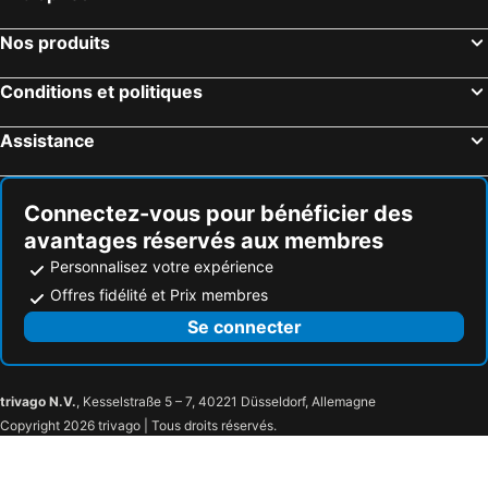
Riola Sardo Hôtels près de la plage
Torre delle Stelle Hôtels près de la plage
Nos produits
Guspini Hôtels près de la plage
Maracalagonis Hôtels près de la plage
Villa San Pietro Hôtels près de la plage
San Giovanni Suergiu Hôtels près de la plage
Conditions et politiques
Tresnuraghes Hôtels près de la plage
Nurachi Hôtels près de la plage
Assistance
Fluminimaggiore Hôtels près de la plage
Magomadas Hôtels près de la plage
Connectez-vous pour bénéficier des
avantages réservés aux membres
Personnalisez votre expérience
Offres fidélité et Prix membres
Se connecter
trivago N.V.
, Kesselstraße 5 – 7, 40221 Düsseldorf, Allemagne
Copyright 2026 trivago | Tous droits réservés.