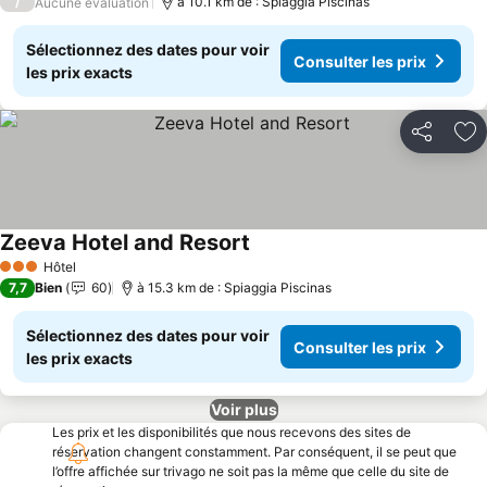
/
à 10.1 km de : Spiaggia Piscinas
Aucune évaluation
Sélectionnez des dates pour voir
Consulter les prix
les prix exacts
Partager
Aj
Zeeva Hotel and Resort
Hôtel
3 Étoiles
7,7
Bien
60
à 15.3 km de : Spiaggia Piscinas
Sélectionnez des dates pour voir
Consulter les prix
les prix exacts
Voir plus
Les prix et les disponibilités que nous recevons des sites de
réservation changent constamment. Par conséquent, il se peut que
l’offre affichée sur trivago ne soit pas la même que celle du site de