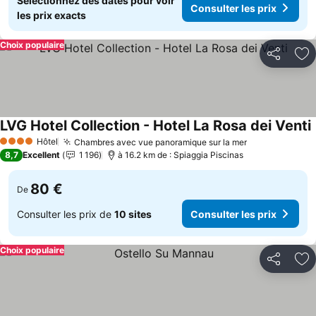
Sélectionnez des dates pour voir
Consulter les prix
les prix exacts
Choix populaire
Partager
Aj
LVG Hotel Collection - Hotel La Rosa dei Venti
Hôtel
Chambres avec vue panoramique sur la mer
4 Étoiles
8,7
Excellent
1 196
à 16.2 km de : Spiaggia Piscinas
80 €
De
Consulter les prix de
10 sites
Consulter les prix
Choix populaire
Partager
Aj