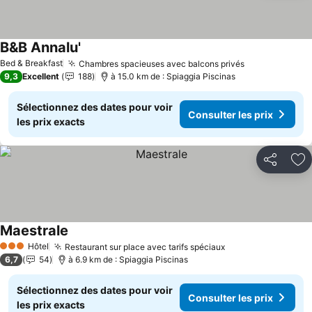
B&B Annalu'
Bed & Breakfast
Chambres spacieuses avec balcons privés
9,3
Excellent
188
à 15.0 km de : Spiaggia Piscinas
Sélectionnez des dates pour voir
Consulter les prix
les prix exacts
Partager
Aj
Maestrale
Hôtel
Restaurant sur place avec tarifs spéciaux
3 Étoiles
6,7
54
à 6.9 km de : Spiaggia Piscinas
Sélectionnez des dates pour voir
Consulter les prix
les prix exacts