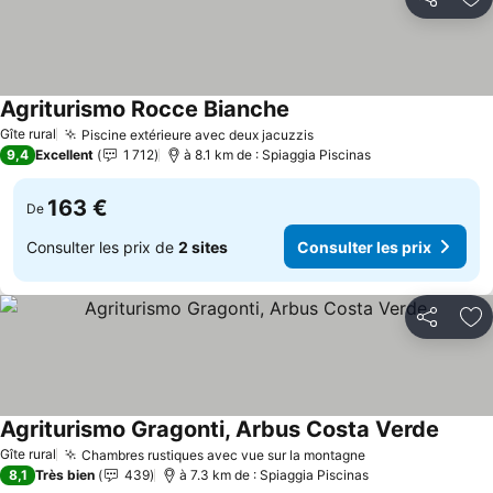
Partager
Aj
Agriturismo Rocce Bianche
Gîte rural
Piscine extérieure avec deux jacuzzis
9,4
Excellent
1 712
à 8.1 km de : Spiaggia Piscinas
163 €
De
Consulter les prix de
2 sites
Consulter les prix
Partager
Aj
Agriturismo Gragonti, Arbus Costa Verde
Gîte rural
Chambres rustiques avec vue sur la montagne
8,1
Très bien
439
à 7.3 km de : Spiaggia Piscinas