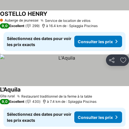
OSTELLO HENRY
Auberge de jeunesse
Service de location de vélos
1 Étoiles
9,0
Excellent
299
à 16.4 km de : Spiaggia Piscinas
Sélectionnez des dates pour voir
Consulter les prix
les prix exacts
Partager
Aj
L'Aquila
Gîte rural
Restaurant traditionnel de la ferme à la table
9,0
Excellent
430
à 7.4 km de : Spiaggia Piscinas
Sélectionnez des dates pour voir
Consulter les prix
les prix exacts