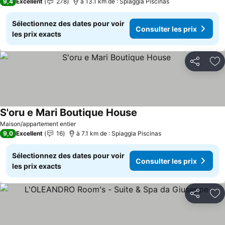
9,4
Excellent
278
à 13.1 km de : Spiaggia Piscinas
Sélectionnez des dates pour voir
Consulter les prix
les prix exacts
Partager
Aj
S'oru e Mari Boutique House
Maison/appartement entier
9,0
Excellent
16
à 7.1 km de : Spiaggia Piscinas
Sélectionnez des dates pour voir
Consulter les prix
les prix exacts
Partager
Aj