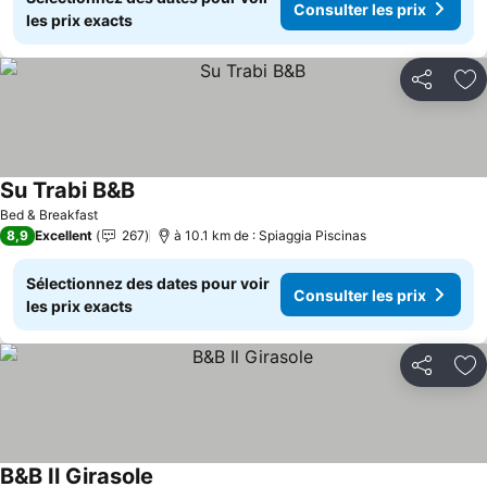
Consulter les prix
les prix exacts
Partager
Aj
Su Trabi B&B
Bed & Breakfast
8,9
Excellent
267
à 10.1 km de : Spiaggia Piscinas
Sélectionnez des dates pour voir
Consulter les prix
les prix exacts
Partager
Aj
B&B Il Girasole