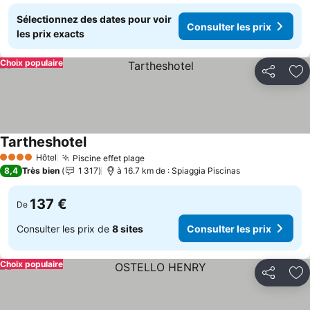
Sélectionnez des dates pour voir
Consulter les prix
les prix exacts
Choix populaire
Partager
Aj
Tartheshotel
Hôtel
Piscine effet plage
4 Étoiles
8,4
Très bien
1 317
à 16.7 km de : Spiaggia Piscinas
137 €
De
Consulter les prix de
8 sites
Consulter les prix
Choix populaire
Partager
Aj