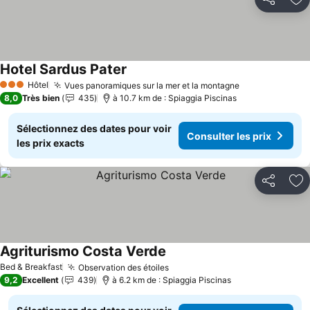
Partager
Aj
Hotel Sardus Pater
Hôtel
Vues panoramiques sur la mer et la montagne
3 Étoiles
8,0
Très bien
435
à 10.7 km de : Spiaggia Piscinas
Sélectionnez des dates pour voir
Consulter les prix
les prix exacts
Partager
Aj
Agriturismo Costa Verde
Bed & Breakfast
Observation des étoiles
9,2
Excellent
439
à 6.2 km de : Spiaggia Piscinas