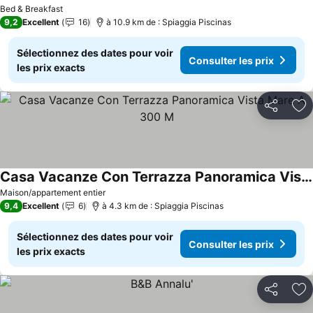
Bed & Breakfast
9,2
Excellent
16
à 10.9 km de : Spiaggia Piscinas
Sélectionnez des dates pour voir
Consulter les prix
les prix exacts
Partager
Aj
Casa Vacanze Con Terrazza Panoramica Vista Mare A 300 M
Maison/appartement entier
9,4
Excellent
6
à 4.3 km de : Spiaggia Piscinas
Sélectionnez des dates pour voir
Consulter les prix
les prix exacts
Partager
Aj