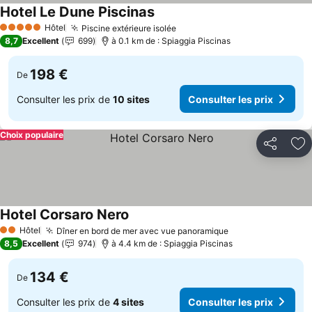
Hotel Le Dune Piscinas
Hôtel
Piscine extérieure isolée
5 Étoiles
8,7
Excellent
699
à 0.1 km de : Spiaggia Piscinas
198 €
De
Consulter les prix de
10 sites
Consulter les prix
Choix populaire
Partager
Aj
Hotel Corsaro Nero
Hôtel
Dîner en bord de mer avec vue panoramique
2 Étoiles
8,5
Excellent
974
à 4.4 km de : Spiaggia Piscinas
134 €
De
Consulter les prix de
4 sites
Consulter les prix