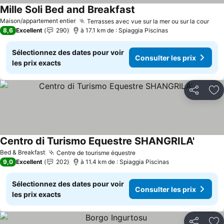
Mille Soli Bed and Breakfast
Maison/appartement entier
Terrasses avec vue sur la mer ou sur la cour
8,6
Excellent
290
à 17.1 km de : Spiaggia Piscinas
Sélectionnez des dates pour voir
Consulter les prix
les prix exacts
Partager
Aj
Centro di Turismo Equestre SHANGRILA'
Bed & Breakfast
Centre de tourisme équestre
9,0
Excellent
202
à 11.4 km de : Spiaggia Piscinas
Sélectionnez des dates pour voir
Consulter les prix
les prix exacts