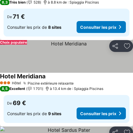
8,3
Très bien
528
à 8.8 km de : Spiaggia Piscinas
71 €
De
Consulter les prix de
8 sites
Consulter les prix
Choix populaire
Partager
Aj
Hotel Meridiana
Hôtel
Piscine extérieure relaxante
3 Étoiles
8,5
Excellent
1 701
à 13.4 km de : Spiaggia Piscinas
69 €
De
Consulter les prix de
9 sites
Consulter les prix