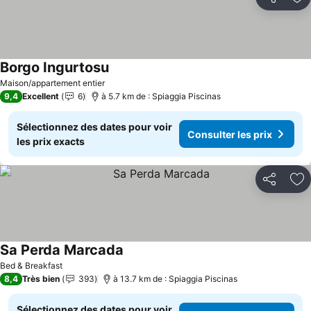
Partager
Aj
Borgo Ingurtosu
Maison/appartement entier
9,4
Excellent
6
à 5.7 km de : Spiaggia Piscinas
Sélectionnez des dates pour voir
Consulter les prix
les prix exacts
Partager
Aj
Sa Perda Marcada
Bed & Breakfast
8,4
Très bien
393
à 13.7 km de : Spiaggia Piscinas
Sélectionnez des dates pour voir