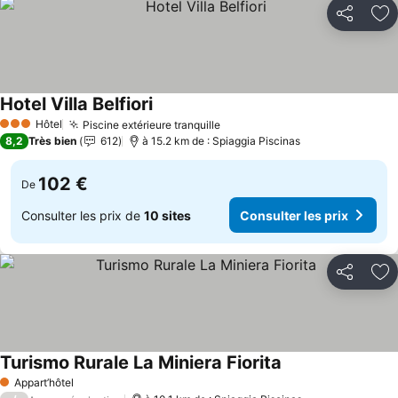
Partager
Aj
Hotel Villa Belfiori
Hôtel
Piscine extérieure tranquille
3 Étoiles
8,2
Très bien
612
à 15.2 km de : Spiaggia Piscinas
102 €
De
Consulter les prix de
10 sites
Consulter les prix
Partager
Aj
Turismo Rurale La Miniera Fiorita
Appart’hôtel
1 Étoiles