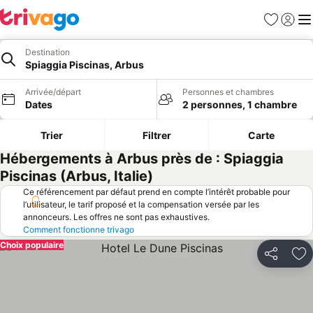
Favoris
Se con
Me
Destination
Spiaggia Piscinas, Arbus
Arrivée/départ
Personnes et chambres
Dates
2 personnes, 1 chambre
Trier
Filtrer
Carte
Hébergements à Arbus près de : Spiaggia
Piscinas (Arbus, Italie)
Ce référencement par défaut prend en compte l’intérêt probable pour
l’utilisateur, le tarif proposé et la compensation versée par les
annonceurs. Les offres ne sont pas exhaustives.
Comment fonctionne trivago
Choix populaire
Partager
Aj