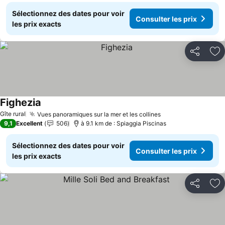
Sélectionnez des dates pour voir
Consulter les prix
les prix exacts
Partager
Aj
Fighezia
Gîte rural
Vues panoramiques sur la mer et les collines
9,1
Excellent
506
à 9.1 km de : Spiaggia Piscinas
Sélectionnez des dates pour voir
Consulter les prix
les prix exacts
Partager
Aj