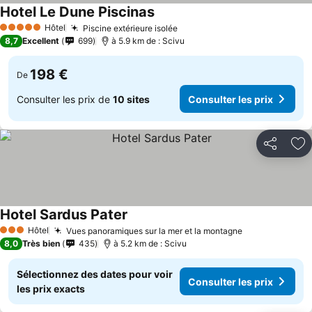
Hotel Le Dune Piscinas
Consulter les prix
Hôtel
Piscine extérieure isolée
Consulter les prix
5 Étoiles
8,7
Excellent
699
à 5.9 km de : Scivu
198 €
De
Consulter les prix de
10 sites
Consulter les prix
Partager
Aj
Hotel Sardus Pater
Consulter les prix
Hôtel
Vues panoramiques sur la mer et la montagne
Consulter les
3 Étoiles
8,0
Très bien
435
à 5.2 km de : Scivu
Sélectionnez des dates pour voir
Consulter les prix
les prix exacts