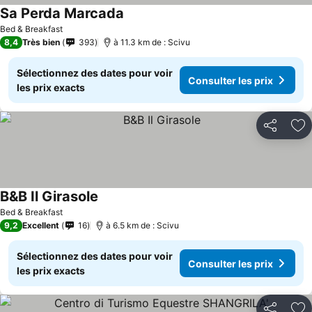
Sa Perda Marcada
Consulter les prix
Bed & Breakfast
8,4
Très bien
393
à 11.3 km de : Scivu
Sélectionnez des dates pour voir
Consulter les prix
les prix exacts
Partager
Aj
B&B Il Girasole
Consulter les prix
Bed & Breakfast
9,2
Excellent
16
à 6.5 km de : Scivu
Sélectionnez des dates pour voir
Consulter les prix
les prix exacts