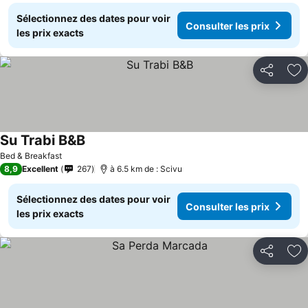
Sélectionnez des dates pour voir
Consulter les prix
les prix exacts
Partager
Aj
Su Trabi B&B
Consulter les prix
Bed & Breakfast
8,9
Excellent
267
à 6.5 km de : Scivu
Sélectionnez des dates pour voir
Consulter les prix
les prix exacts
Partager
Aj