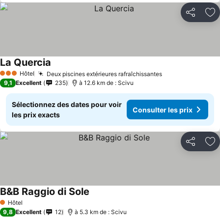
Partager
Aj
La Quercia
Consulter les prix
Hôtel
Deux piscines extérieures rafraîchissantes
Consulter les pr
3 Étoiles
9,1
Excellent
235
à 12.6 km de : Scivu
Sélectionnez des dates pour voir
Consulter les prix
les prix exacts
Partager
Aj
B&B Raggio di Sole
Consulter les prix
Hôtel
1 Étoiles
9,8
Excellent
12
à 5.3 km de : Scivu