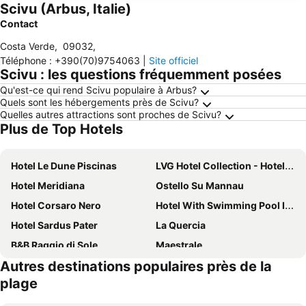
Scivu (Arbus, Italie)
Contact
Costa Verde
,
09032
,
Téléphone
:
+390(70)9754063
|
Site officiel
Scivu : les questions fréquemment posées
Qu'est-ce qui rend Scivu populaire à Arbus?
Quels sont les hébergements près de Scivu?
Quelles autres attractions sont proches de Scivu?
Plus de Top Hotels
Hotel Le Dune Piscinas
LVG Hotel Collection - Hotel La Rosa dei Venti
Hotel Meridiana
Ostello Su Mannau
Hotel Corsaro Nero
Hotel With Swimming Pool In Arbus
Hotel Sardus Pater
La Quercia
B&B Raggio di Sole
Maestrale
Autres destinations populaires près de la
Agriturismo SaTanca
Agriturismo Laquila
plage
Hotel '904
Perdaba