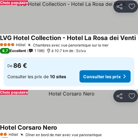
Choix populaire
Partager
Aj
LVG Hotel Collection - Hotel La Rosa dei Venti
C
Hôtel
Chambres avec vue panoramique sur la mer
Consulter les
4 Étoiles
8,7
Excellent
1 196
à 10.7 km de : Scivu
86 €
De
Consulter les prix de
10 sites
Consulter les prix
Choix populaire
Partager
Aj
Hotel Corsaro Nero
Consulter les prix
Hôtel
Dîner en bord de mer avec vue panoramique
Consulter les pr
2 Étoiles