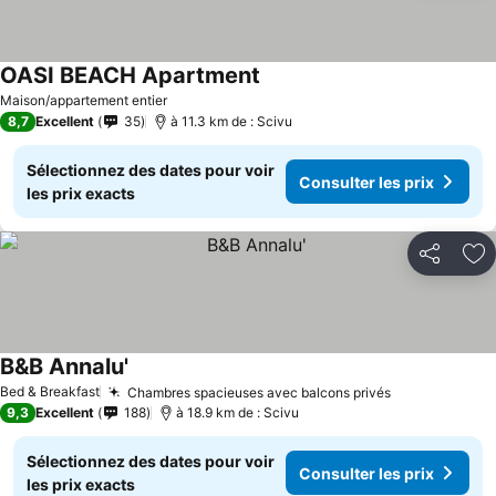
OASI BEACH Apartment
Consulter les prix
Maison/appartement entier
8,7
Excellent
35
à 11.3 km de : Scivu
Sélectionnez des dates pour voir
Consulter les prix
les prix exacts
Partager
Aj
B&B Annalu'
Consulter les prix
Bed & Breakfast
Chambres spacieuses avec balcons privés
Consulter le
9,3
Excellent
188
à 18.9 km de : Scivu
Sélectionnez des dates pour voir
Consulter les prix
les prix exacts