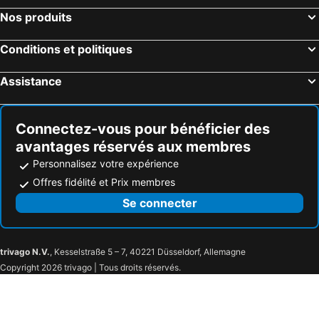
Guspini Hôtels près de la plage
Villa San Pietro Hôtels près de la plage
Nos produits
Maracalagonis Hôtels près de la plage
San Giovanni Suergiu Hôtels près de la plage
Tresnuraghes Hôtels près de la plage
Nurachi Hôtels près de la plage
Conditions et politiques
Fluminimaggiore Hôtels près de la plage
Magomadas Hôtels près de la plage
Assistance
San Vito Hôtels près de la plage
Sestu Hôtels près de la plage
Connectez-vous pour bénéficier des
avantages réservés aux membres
Personnalisez votre expérience
Offres fidélité et Prix membres
Se connecter
trivago N.V.
, Kesselstraße 5 – 7, 40221 Düsseldorf, Allemagne
Copyright 2026 trivago | Tous droits réservés.