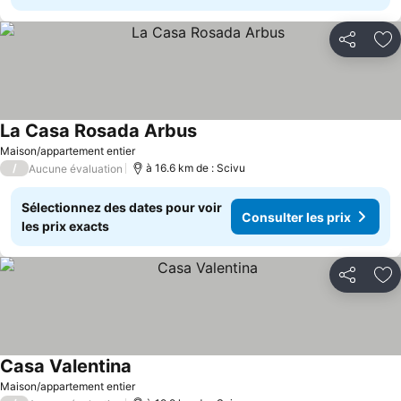
Partager
Aj
La Casa Rosada Arbus
Consulter les prix
Maison/appartement entier
/
à 16.6 km de : Scivu
Aucune évaluation
Sélectionnez des dates pour voir
Consulter les prix
les prix exacts
Partager
Aj
Casa Valentina
Consulter les prix
Maison/appartement entier