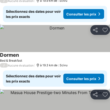
/
à 19.9 km de : Scivu
Aucune évaluation
Sélectionnez des dates pour voir
Consulter les prix
les prix exacts
Partager
Aj
Dormen
Consulter les prix
Bed & Breakfast
/
à 19.3 km de : Scivu
Aucune évaluation
Sélectionnez des dates pour voir
Consulter les prix
les prix exacts
Partager
Aj