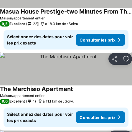
Masua House Prestige-two Minutes From The Sea
Consulter les prix
Maison/appartement entier
9,5
Excellent
22
à 18.3 km de : Scivu
Sélectionnez des dates pour voir
Consulter les prix
les prix exacts
Partager
Aj
The Marchisio Apartment
Consulter les prix
Maison/appartement entier
9,0
Excellent
1
à 11.1 km de : Scivu
Sélectionnez des dates pour voir
Consulter les prix
les prix exacts