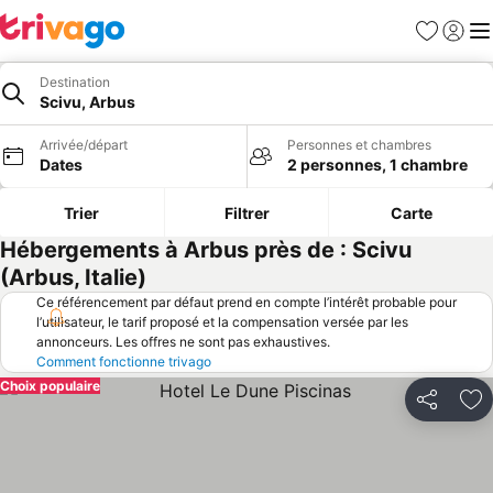
Favoris
Se con
Me
Destination
Scivu, Arbus
Arrivée/départ
Personnes et chambres
Dates
2 personnes, 1 chambre
Trier
Filtrer
Carte
Hébergements à Arbus près de : Scivu
(Arbus, Italie)
Ce référencement par défaut prend en compte l’intérêt probable pour
l’utilisateur, le tarif proposé et la compensation versée par les
annonceurs. Les offres ne sont pas exhaustives.
Comment fonctionne trivago
Choix populaire
Partager
Aj