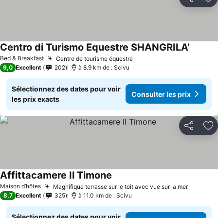
Partager
Aj
Centro di Turismo Equestre SHANGRILA'
Consulte
Bed & Breakfast
Centre de tourisme équestre
Consulter les prix
9,0
Excellent
202
à 8.9 km de : Scivu
Sélectionnez des dates pour voir
Consulter les prix
les prix exacts
Partager
Aj
Affittacamere Il Timone
Consulter les prix
Maison d’hôtes
Magnifique terrasse sur le toit avec vue sur la mer
Consulte
8,7
Excellent
325
à 11.0 km de : Scivu
Sélectionnez des dates pour voir