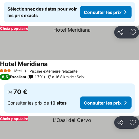
Sélectionnez des dates pour voir
Consulter les prix
les prix exacts
Choix populaire
Partager
Aj
Hotel Meridiana
Consulter les prix
Hôtel
Piscine extérieure relaxante
Consulter les prix
3 Étoiles
8,5
Excellent
1 701
à 16.8 km de : Scivu
70 €
De
Consulter les prix de
10 sites
Consulter les prix
Choix populaire
Partager
Aj