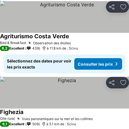
Partager
Aj
Agriturismo Costa Verde
Consulter les prix
Bed & Breakfast
Observation des étoiles
Consulter les prix
9,2
Excellent
439
à 11.8 km de : Scivu
Sélectionnez des dates pour voir
Consulter les prix
les prix exacts
Partager
Aj
Fighezia
Consulter les prix
Gîte rural
Vues panoramiques sur la mer et les collines
Consulter les pri
9,1
Excellent
506
à 5.1 km de : Scivu