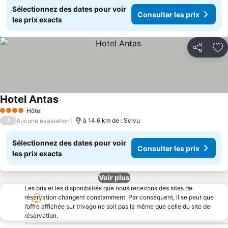
Sélectionnez des dates pour voir
Consulter les prix
les prix exacts
Partager
Aj
Hotel Antas
Consulter les prix
Hôtel
4 Étoiles
/
à 14.6 km de : Scivu
Aucune évaluation
Sélectionnez des dates pour voir
Consulter les prix
les prix exacts
Voir plus
Les prix et les disponibilités que nous recevons des sites de
réservation changent constamment. Par conséquent, il se peut que
l’offre affichée sur trivago ne soit pas la même que celle du site de
réservation.