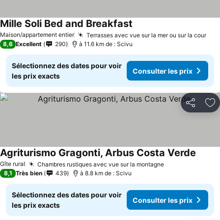
Mille Soli Bed and Breakfast
Consulter les prix
Maison/appartement entier
Terrasses avec vue sur la mer ou sur la cour
Con
8,6
Excellent
290
à 11.6 km de : Scivu
Sélectionnez des dates pour voir
Consulter les prix
les prix exacts
Partager
Aj
Agriturismo Gragonti, Arbus Costa Verde
Consul
Gîte rural
Chambres rustiques avec vue sur la montagne
Consulter les p
8,1
Très bien
439
à 8.8 km de : Scivu
Sélectionnez des dates pour voir
Consulter les prix
les prix exacts