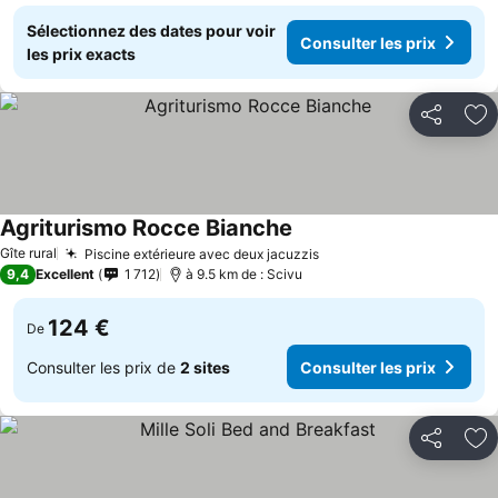
Sélectionnez des dates pour voir
Consulter les prix
les prix exacts
Partager
Aj
Agriturismo Rocce Bianche
Consulter les prix
Gîte rural
Piscine extérieure avec deux jacuzzis
Consulter les prix
9,4
Excellent
1 712
à 9.5 km de : Scivu
124 €
De
Consulter les prix de
2 sites
Consulter les prix
Partager
Aj