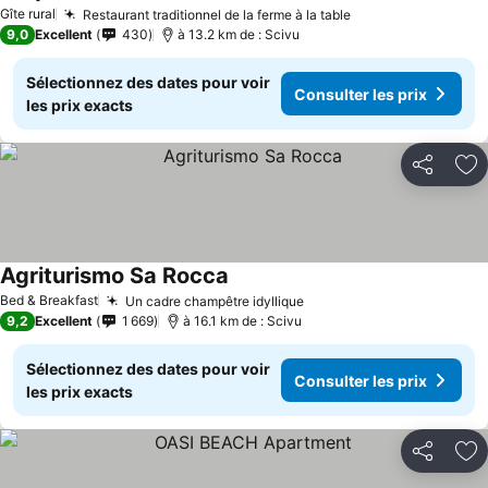
Consulter les prix
Gîte rural
Restaurant traditionnel de la ferme à la table
Consulter les pri
9,0
Excellent
430
à 13.2 km de : Scivu
Sélectionnez des dates pour voir
Consulter les prix
les prix exacts
Partager
Aj
Agriturismo Sa Rocca
Consulter les prix
Bed & Breakfast
Un cadre champêtre idyllique
Consulter les prix
9,2
Excellent
1 669
à 16.1 km de : Scivu
Sélectionnez des dates pour voir
Consulter les prix
les prix exacts
Partager
Aj