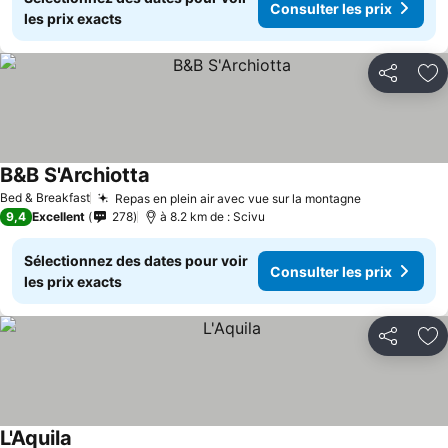
Consulter les prix
les prix exacts
Partager
Aj
B&B S'Archiotta
Consulter les prix
Bed & Breakfast
Repas en plein air avec vue sur la montagne
Consulter l
9,4
Excellent
278
à 8.2 km de : Scivu
Sélectionnez des dates pour voir
Consulter les prix
les prix exacts
Partager
Aj
L'Aquila