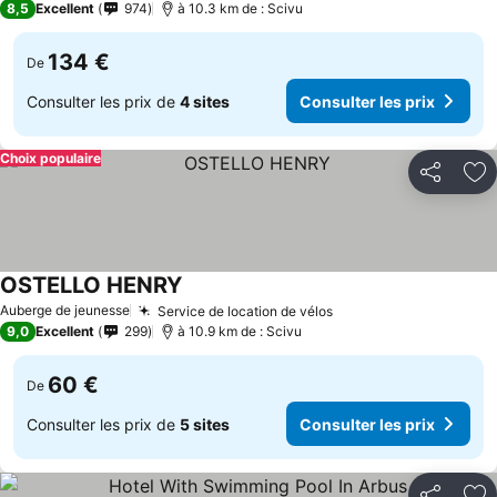
8,5
Excellent
974
à 10.3 km de : Scivu
134 €
De
Consulter les prix de
4 sites
Consulter les prix
Choix populaire
Partager
Aj
OSTELLO HENRY
Consulter les prix
Auberge de jeunesse
Service de location de vélos
Consulter les prix
9,0
Excellent
299
à 10.9 km de : Scivu
60 €
De
Consulter les prix de
5 sites
Consulter les prix