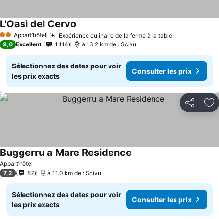
L'Oasi del Cervo
Consulter les prix
Appart’hôtel
Expérience culinaire de la ferme à la table
Consulter les
2 Étoiles
9,0
Excellent
1 114
à 13.2 km de : Scivu
Sélectionnez des dates pour voir
Consulter les prix
les prix exacts
Partager
Aj
Buggerru a Mare Residence
Consulter les prix
Appart’hôtel
7,2
87
à 11.0 km de : Scivu
Sélectionnez des dates pour voir
Consulter les prix
les prix exacts