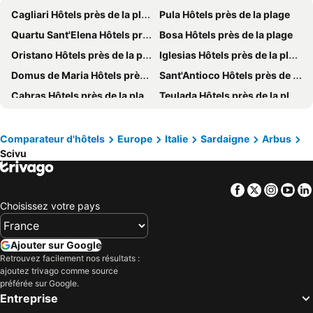
Cagliari Hôtels près de la plage
Pula Hôtels près de la plage
Quartu Sant'Elena Hôtels près de la plage
Bosa Hôtels près de la plage
Oristano Hôtels près de la plage
Iglesias Hôtels près de la plage
Domus de Maria Hôtels près de la plage
Sant'Antioco Hôtels près de la plage
Cabras Hôtels près de la plage
Teulada Hôtels près de la plage
Carloforte Hôtels près de la plage
Sant'Anna Arresi Hôtels près de la plage
Capoterra Hôtels près de la plage
Calasetta Hôtels près de la plage
Comparateur d'hôtels
Europe
Italie
Sardaigne
Arbus
Scivu
Castiadas Hôtels près de la plage
Arbus Hôtels près de la plage
Villaputzu Hôtels près de la plage
Portoscuso Hôtels près de la plage
Facebook
Twitter
Insta
Yo
Cuglieri Hôtels près de la plage
San Vero Milis Hôtels près de la plage
Choisissez votre pays
Sinnai Hôtels près de la plage
Gonnesa Hôtels près de la plage
Carbonia Hôtels près de la plage
Monserrato Hôtels près de la plage
Ajouter sur Google
Buggerru Hôtels près de la plage
Assemini Hôtels près de la plage
Retrouvez facilement nos résultats :
ajoutez trivago comme source
Arborea Hôtels près de la plage
Sarroch Hôtels près de la plage
préférée sur Google.
Entreprise
Riola Sardo Hôtels près de la plage
Torre delle Stelle Hôtels près de la plage