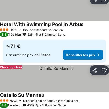
Partager
Aj
Hotel With Swimming Pool In Arbus
Consulter les 
Hôtel
Piscine extérieure saisonnière
Consulter les prix
3 Étoiles
8,3
Très bien
528
à 11.2 km de : Scivu
71 €
De
Consulter les prix de
9 sites
Consulter les prix
Choix populaire
Partager
Aj
Ostello Su Mannau
Consulter les prix
Hôtel
Dîner en plein air dans un jardin luxuriant
Consulter les pri
3 Étoiles
8,8
Excellent
453
à 11.8 km de : Scivu