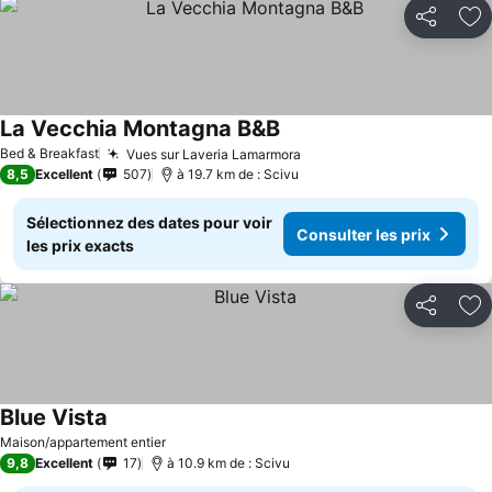
Partager
Aj
La Vecchia Montagna B&B
Consulter les prix
Bed & Breakfast
Vues sur Laveria Lamarmora
Consulter les prix
8,5
Excellent
507
à 19.7 km de : Scivu
Sélectionnez des dates pour voir
Consulter les prix
les prix exacts
Partager
Aj
Blue Vista
Consulter les prix
Maison/appartement entier
9,8
Excellent
17
à 10.9 km de : Scivu