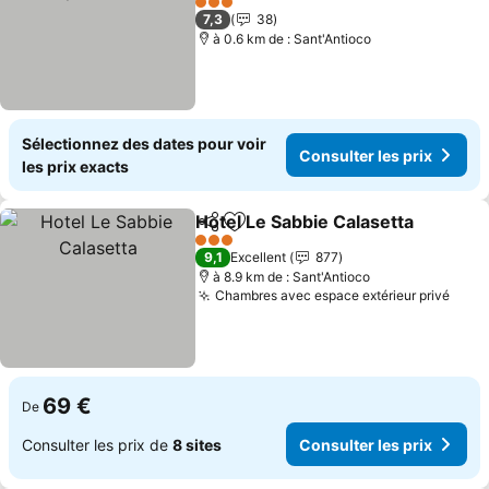
Consulter les prix
3 Étoiles
7,3
38
à 0.6 km de : Sant'Antioco
Sélectionnez des dates pour voir
Consulter les prix
les prix exacts
Hotel Le Sabbie Calasetta
Partager
Ajouter à mes favoris
3 Étoiles
9,1
Excellent
877
à 8.9 km de : Sant'Antioco
Chambres avec espace extérieur privé
Cons
69 €
De
Consulter les prix de
8 sites
Consulter les prix