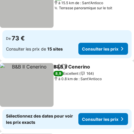
à 15.5 km de : Sant'Antioco
Terrasse panoramique sur le toit
Consulter
73 €
De
Consulter les prix de
15 sites
Consulter les prix
B&B Il Cenerino
Partager
Ajouter à mes favoris
Consulter l
8,9
Excellent
164
à 0.8 km de : Sant'Antioco
Sélectionnez des dates pour voir
Consulter les prix
les prix exacts