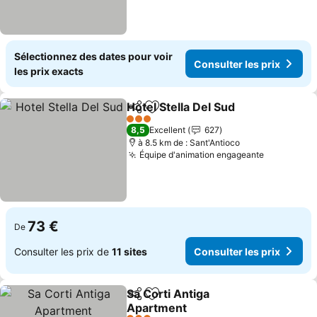
Sélectionnez des dates pour voir
Consulter les prix
les prix exacts
Hotel Stella Del Sud
Partager
Ajouter à mes favoris
Consult
3 Étoiles
8,5
Excellent
627
à 8.5 km de : Sant'Antioco
Équipe d'animation engageante
Consulter 
73 €
De
Consulter les prix de
11 sites
Consulter les prix
Sa Corti Antiga
Partager
Ajouter à mes favoris
Apartment