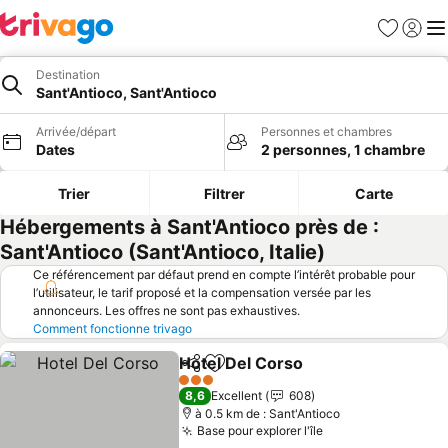
Favoris
Se con
Me
Destination
Sant'Antioco, Sant'Antioco
Arrivée/départ
Personnes et chambres
Dates
2 personnes, 1 chambre
Trier
Filtrer
Carte
Hébergements à Sant'Antioco près de :
Sant'Antioco (Sant'Antioco, Italie)
Ce référencement par défaut prend en compte l’intérêt probable pour
l’utilisateur, le tarif proposé et la compensation versée par les
annonceurs. Les offres ne sont pas exhaustives.
Comment fonctionne trivago
Hotel Del Corso
Partager
Ajouter à mes favoris
Consulter l
3 Étoiles
8,6
Excellent
608
à 0.5 km de : Sant'Antioco
Base pour explorer l'île
Consulter les pri