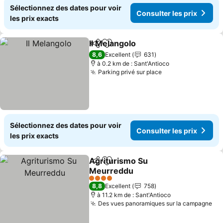
Sélectionnez des dates pour voir
Consulter les prix
les prix exacts
Il Melangolo
Partager
Ajouter à mes favoris
Consulter les p
8,6
Excellent
631
à 0.2 km de : Sant'Antioco
Parking privé sur place
Consulter les pr
Sélectionnez des dates pour voir
Consulter les prix
les prix exacts
Agriturismo Su
Partager
Ajouter à mes favoris
Meurreddu
Consulter les prix
4 Étoiles
8,8
Excellent
758
à 11.2 km de : Sant'Antioco
Des vues panoramiques sur la campagne
Con