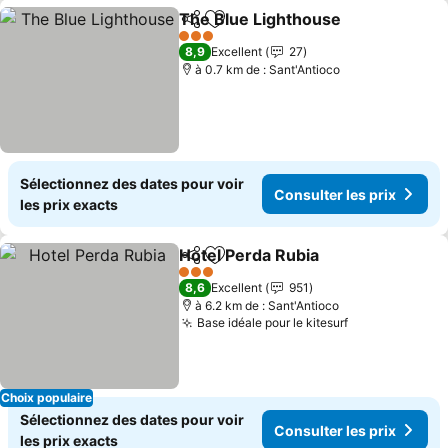
The Blue Lighthouse
Partager
Ajouter à mes favoris
Consu
3 Étoiles
8,9
Excellent
27
à 0.7 km de : Sant'Antioco
Sélectionnez des dates pour voir
Consulter les prix
les prix exacts
Hotel Perda Rubia
Partager
Ajouter à mes favoris
Consulte
3 Étoiles
8,6
Excellent
951
à 6.2 km de : Sant'Antioco
Base idéale pour le kitesurf
Consulter les
Choix populaire
Sélectionnez des dates pour voir
Consulter les prix
les prix exacts