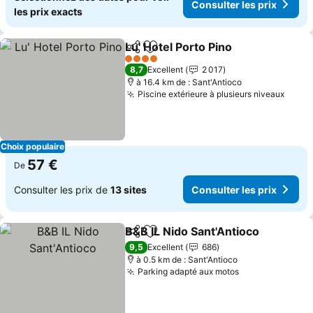
Consulter les prix
les prix exacts
Lu' Hotel Porto Pino
Partager
Ajouter à mes favoris
Consult
4 Étoiles
8,7
Excellent
2 017
à 16.4 km de : Sant'Antioco
Piscine extérieure à plusieurs niveaux
Consu
Choix populaire
57 €
De
Consulter les prix de
13 sites
Consulter les prix
B&B IL Nido Sant'Antioco
Partager
Ajouter à mes favoris
C
9,5
Excellent
686
à 0.5 km de : Sant'Antioco
Parking adapté aux motos
Consulter les 