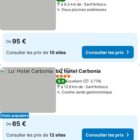
à 8.3 km de : Sant'Antioco
Deux piscines extérieures
Consulter les 
95 €
De
Consulter les prix de
10 sites
Consulter les prix
Lu' Hotel Carbonia
Partager
Ajouter à mes favoris
Consulte
4 Étoiles
8,9
Excellent
3 776
à 12.8 km de : Sant'Antioco
Cuisine sarde gastronomique
Consulter le
Choix populaire
65 €
De
Consulter les prix de
12 sites
Consulter les prix