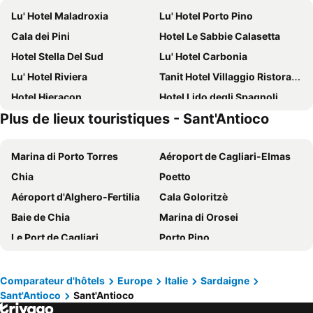
Lu' Hotel Maladroxia
Lu' Hotel Porto Pino
Cala dei Pini
Hotel Le Sabbie Calasetta
Hotel Stella Del Sud
Lu' Hotel Carbonia
Lu' Hotel Riviera
Tanit Hotel Villaggio Ristorante
Hotel Hieracon
Hotel Lido degli Spagnoli
Plus de lieux touristiques - Sant'Antioco
Hotel Del Corso
Hotel Don Pedro
Hotel Cala Di Seta
Relais La Ghinghetta
Marina di Porto Torres
Aéroport de Cagliari-Elmas
Hotel Paola
Hotel I Colori
Chia
Poetto
Hotel Luci del Faro
Nichotel
Aéroport d'Alghero-Fertilia
Cala Goloritzè
Hotel Ristorante Moderno
Isola Antica
Baie de Chia
Marina di Orosei
Hotel California
Mercury Boutique Hotel
Le Port de Cagliari
Porto Pino
Mercury Beach Hotel
Hotel Villa Pimpina
Tuerredda
Santa Margherita di Pula
Sa Corti De Sa Perda Piscinas
Su Matutzu
Latte Dolce
Maria Pia beach
Solki Boutique Hotel
Hotel Monte Sirai
Comparateur d'hôtels
Europe
Italie
Sardaigne
Sant'Antioco
Sant'Antioco
Punta Molentis
Gare ferroviaire de Cagliari
Hotel Galman
Lu' Hotel Porto Pino