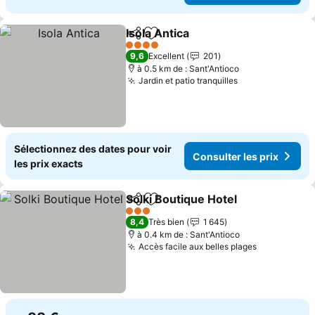
Isola Antica
Partager
Ajouter à mes favoris
Consulter les p
4 Étoiles
9,6
Excellent
201
à 0.5 km de : Sant'Antioco
Jardin et patio tranquilles
Consulter les 
Sélectionnez des dates pour voir
Consulter les prix
les prix exacts
Solki Boutique Hotel
Partager
Ajouter à mes favoris
Consul
3 Étoiles
8,4
Très bien
1 645
à 0.4 km de : Sant'Antioco
Accès facile aux belles plages
Consulter l