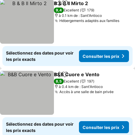
B & B Il Mirto 2
Partager
Ajouter à mes favoris
Consulter le
9,4
Excellent
179
à 0.1 km de : Sant'Antioco
Hébergements adaptés aux familles
Consult
Sélectionnez des dates pour voir
Consulter les prix
les prix exacts
B&B Cuore e Vento
Partager
Ajouter à mes favoris
Consult
8,5
Excellent
197
à 0.4 km de : Sant'Antioco
Accès à une salle de bain privée
Consulter
Sélectionnez des dates pour voir
Consulter les prix
les prix exacts