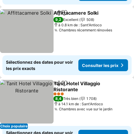
Affittacamere Solki
Partager
Ajouter à mes favoris
Consult
9,2
Excellent
508
à 0.8 km de : Sant'Antioco
Chambres récemment rénovées
Consulter
Sélectionnez des dates pour voir
Consulter les prix
les prix exacts
Tanit Hotel Villaggio
Partager
Ajouter à mes favoris
Ristorante
Consulter les prix
3 Étoiles
8,4
Très bien
1 708
à 14.1 km de : Sant'Antioco
Chambres avec vue sur le jardin
Consulter
Choix populaire
Sélectionnez des dates pour voir