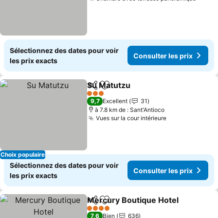
Consul
Sélectionnez des dates pour voir
Consulter les prix
les prix exacts
Su Matutzu
Partager
Ajouter à mes favoris
Consulter les p
3 Étoiles
9,7
Excellent
31
à 7.8 km de : Sant'Antioco
Vues sur la cour intérieure
Consulter les 
Choix populaire
Sélectionnez des dates pour voir
Consulter les prix
les prix exacts
Mercury Boutique Hotel
Partager
Ajouter à mes favoris
Co
4 Étoiles
7,6
Bien
636