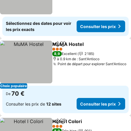
Sélectionnez des dates pour voir
Consulter les prix
les prix exacts
MuMA Hostel
Partager
Ajouter à mes favoris
Consulter les
3 Étoiles
8,9
Excellent
2 185
à 0.9 km de : Sant'Antioco
Point de départ pour explorer Sant'Antioco
Co
Choix populaire
70 €
De
Consulter les prix de
12 sites
Consulter les prix
Hotel I Colori
Partager
Ajouter à mes favoris
Consulter les 
3 Étoiles
8,0
Très bien
901