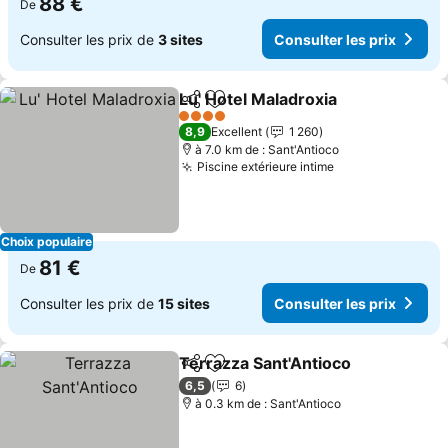
88 €
De
Consulter les prix de
3 sites
Consulter les prix
Lu' Hotel Maladroxia
Partager
Ajouter à mes favoris
Consul
4 Étoiles
8,9
Excellent
1 260
à 7.0 km de : Sant'Antioco
Piscine extérieure intime
Consulter les p
Choix populaire
81 €
De
Consulter les prix de
15 sites
Consulter les prix
Terrazza Sant'Antioco
Partager
Ajouter à mes favoris
Cons
6,5
6
à 0.3 km de : Sant'Antioco