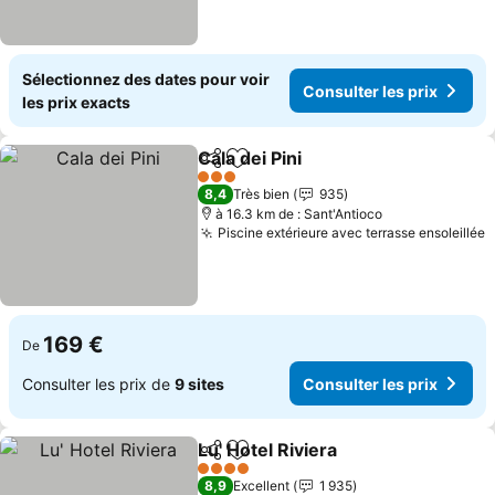
Sélectionnez des dates pour voir
Consulter les prix
les prix exacts
Cala dei Pini
Partager
Ajouter à mes favoris
Consulter les p
3 Étoiles
8,4
Très bien
935
à 16.3 km de : Sant'Antioco
Piscine extérieure avec terrasse ensoleillée
C
169 €
De
Consulter les prix de
9 sites
Consulter les prix
Lu' Hotel Riviera
Partager
Ajouter à mes favoris
Consulter 
4 Étoiles
8,9
Excellent
1 935