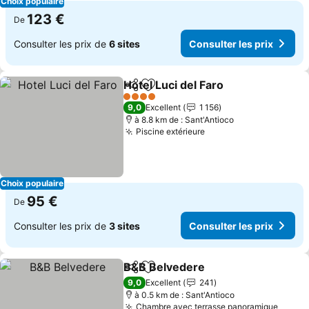
Choix populaire
123 €
De
Consulter les prix de
6 sites
Consulter les prix
Hotel Luci del Faro
Partager
Ajouter à mes favoris
Consulte
4 Étoiles
9,0
Excellent
1 156
à 8.8 km de : Sant'Antioco
Piscine extérieure
Consulter les prix
Choix populaire
95 €
De
Consulter les prix de
3 sites
Consulter les prix
B&B Belvedere
Partager
Ajouter à mes favoris
Consulter l
9,0
Excellent
241
à 0.5 km de : Sant'Antioco
Chambre avec terrasse panoramique