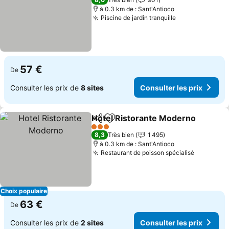
à 0.3 km de : Sant'Antioco
Piscine de jardin tranquille
Consulter les 
57 €
De
Consulter les prix de
8 sites
Consulter les prix
Hotel Ristorante Moderno
Partager
Ajouter à mes favoris
3 Étoiles
8,3
Très bien
1 495
à 0.3 km de : Sant'Antioco
Restaurant de poisson spécialisé
Consulter
Choix populaire
63 €
De
Consulter les prix de
2 sites
Consulter les prix