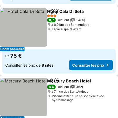
Hotel Cala Di Seta
Partager
Ajouter à mes favoris
Consulter
3 Étoiles
8,7
Excellent
1 485
à 8.9 km de : Sant'Antioco
Espace spa relaxant
Consulter les prix
Choix populaire
75 €
De
Consulter les prix de
8 sites
Consulter les prix
Mercury Beach Hotel
Partager
Ajouter à mes favoris
Consu
8,6
Excellent
462
à 7.1 km de : Sant'Antioco
Piscine extérieure saisonnière avec
hydromassage