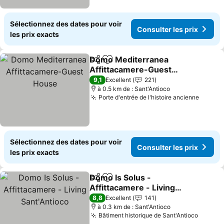
Sélectionnez des dates pour voir
Consulter les prix
les prix exacts
Domo Mediterranea
Partager
Ajouter à mes favoris
Affittacamere-Guest
House
Consulter les prix
9,1
Excellent
221
à 0.5 km de : Sant'Antioco
Porte d'entrée de l'histoire ancienne
Consul
Sélectionnez des dates pour voir
Consulter les prix
les prix exacts
Domo Is Solus -
Partager
Ajouter à mes favoris
Affittacamere - Living
Sant'Antioco
Consulter les prix
8,8
Excellent
141
à 0.3 km de : Sant'Antioco
Bâtiment historique de Sant'Antioco
Consult