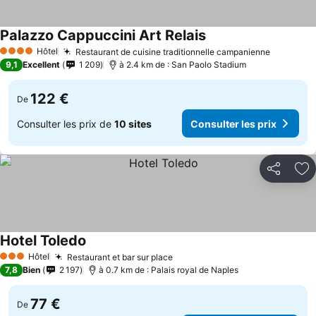
Palazzo Cappuccini Art Relais
Hôtel
Restaurant de cuisine traditionnelle campanienne
4 Étoiles
9,1
Excellent
1 209
à 2.4 km de : San Paolo Stadium
122 €
De
Consulter les prix de
10 sites
Consulter les prix
Partager
Aj
Hotel Toledo
Hôtel
Restaurant et bar sur place
3 Étoiles
7,8
Bien
2 197
à 0.7 km de : Palais royal de Naples
77 €
De