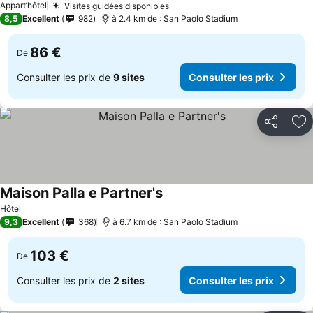
Appart’hôtel
Visites guidées disponibles
8,5
Excellent
982
à 2.4 km de : San Paolo Stadium
86 €
De
Consulter les prix de
9 sites
Consulter les prix
Partager
Aj
Maison Palla e Partner's
Hôtel
9,3
Excellent
368
à 6.7 km de : San Paolo Stadium
103 €
De
Consulter les prix de
2 sites
Consulter les prix