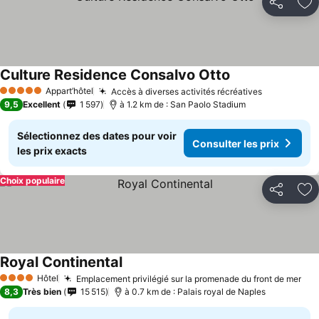
Partager
Aj
Culture Residence Consalvo Otto
Appart’hôtel
Accès à diverses activités récréatives
5 Étoiles
9,5
Excellent
1 597
à 1.2 km de : San Paolo Stadium
Sélectionnez des dates pour voir
Consulter les prix
les prix exacts
Choix populaire
Partager
Aj
Royal Continental
Hôtel
Emplacement privilégié sur la promenade du front de mer
4 Étoiles
8,3
Très bien
15 515
à 0.7 km de : Palais royal de Naples