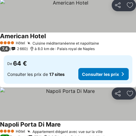
Partager
Aj
American Hotel
Hôtel
Cuisine méditerranéenne et napolitaine
4 Étoiles
7,4
2 660
à 8.0 km de : Palais royal de Naples
64 €
De
Consulter les prix de
17 sites
Consulter les prix
Partager
Aj
Napoli Porta Di Mare
Hôtel
Appartement élégant avec vue sur la ville
4 Étoiles