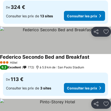
324 €
De
Consulter les prix de
13 sites
Consulter les prix
Partager
Aj
Federico Secondo Bed and Breakfast
Hôtel
3 Étoiles
9,2
Excellent
772
à 5.9 km de : San Paolo Stadium
113 €
De
Consulter les prix de
3 sites
Consulter les prix
Partager
Aj