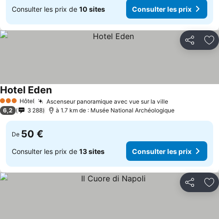
Consulter les prix de
10 sites
Consulter les prix
Partager
Aj
Hotel Eden
Hôtel
Ascenseur panoramique avec vue sur la ville
3 Étoiles
6,2
3 288
à 1.7 km de : Musée National Archéologique
50 €
De
Consulter les prix de
13 sites
Consulter les prix
Partager
Aj