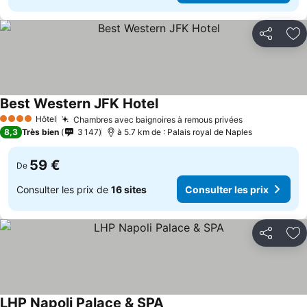
Partager
Aj
Best Western JFK Hotel
Hôtel
Chambres avec baignoires à remous privées
4 Étoiles
8,3
Très bien
3 147
à 5.7 km de : Palais royal de Naples
59 €
De
Consulter les prix de
16 sites
Consulter les prix
Partager
Aj
LHP Napoli Palace & SPA