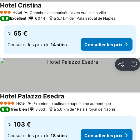
Hotel Cristina
Hôtel
Chambres insonorisées avec vue sur la ville
3 Étoiles
8,9
Excellent
6 044
à 5.7 km de : Palais royal de Naples
65 €
De
Consulter les prix de
14 sites
Consulter les prix
Partager
Aj
Hotel Palazzo Esedra
Hôtel
Expérience culinaire napolitaine authentique
4 Étoiles
8,4
Très bien
3 853
à 5.0 km de : Palais royal de Naples
103 €
De
Consulter les prix de
18 sites
Consulter les prix