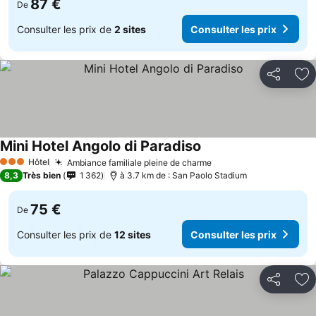
87 €
De
Consulter les prix de
2 sites
Consulter les prix
Partager
Aj
Mini Hotel Angolo di Paradiso
Hôtel
Ambiance familiale pleine de charme
3 Étoiles
8,3
Très bien
1 362
à 3.7 km de : San Paolo Stadium
75 €
De
Consulter les prix de
12 sites
Consulter les prix
Partager
Aj