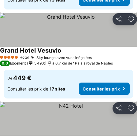
Partager
Aj
Grand Hotel Vesuvio
Hôtel
Sky lounge avec vues inégalées
5 Étoiles
9,0
Excellent
5 490
à 0.7 km de : Palais royal de Naples
449 €
De
Consulter les prix de
17 sites
Consulter les prix
Partager
Aj