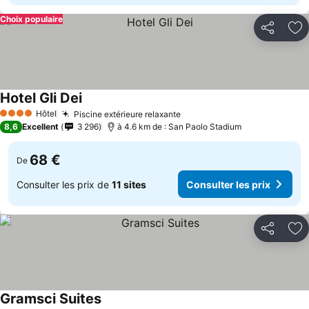
Choix populaire
Partager
Aj
Hotel Gli Dei
Hôtel
Piscine extérieure relaxante
4 Étoiles
8,6
Excellent
3 296
à 4.6 km de : San Paolo Stadium
68 €
De
Consulter les prix de
11 sites
Consulter les prix
Partager
Aj
Gramsci Suites