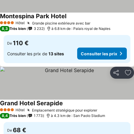
Montespina Park Hotel
Hôtel
Grande piscine extérieure avec bar
4 Étoiles
8,3
Très bien
3 232
à 6.8 km de : Palais royal de Naples
110 €
De
Consulter les prix de
13 sites
Consulter les prix
Partager
Aj
Grand Hotel Serapide
Hôtel
Emplacement stratégique pour explorer
4 Étoiles
8,4
Très bien
1 773
à 4.3 km de : San Paolo Stadium
68 €
De