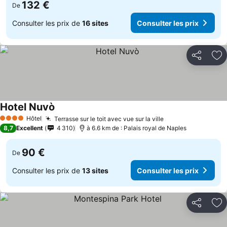
132 €
De
Consulter les prix de
16 sites
Consulter les prix
Partager
Aj
Hotel Nuvò
Hôtel
Terrasse sur le toit avec vue sur la ville
4 Étoiles
8,7
Excellent
4 310
à 6.6 km de : Palais royal de Naples
90 €
De
Consulter les prix de
13 sites
Consulter les prix
Partager
Aj