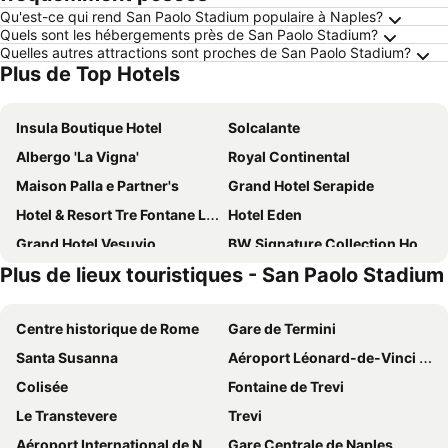
Qu'est-ce qui rend San Paolo Stadium populaire à Naples?
Quels sont les hébergements près de San Paolo Stadium?
Quelles autres attractions sont proches de San Paolo Stadium?
Plus de Top Hotels
Insula Boutique Hotel
Solcalante
Albergo 'La Vigna'
Royal Continental
Maison Palla e Partner's
Grand Hotel Serapide
Hotel & Resort Tre Fontane Luxury
Hotel Eden
Grand Hotel Vesuvio
BW Signature Collection Hotel Paradiso
Plus de lieux touristiques - San Paolo Stadium
Hotel Herculaneum
La Casa sul Faro
Federico Secondo Bed and Breakfast
CX Naples Centrale
Centre historique de Rome
Gare de Termini
Hotel Giulia Ocean Club
B&B HOTEL Napoli
Santa Susanna
Aéroport Léonard-de-Vinci de Rome Fiumicino
Hotel Colombo
Villa Elisio Hotel & Spa
Colisée
Fontaine de Trevi
Hotel Cristina
VPM room's central train station
Le Transtevere
Trevi
Hotel Il Gabbiano
Hotel Ristorante Donato
Aéroport International de Naples - Capodichino
Gare Centrale de Naples
B&B Sansevero Naples
Napoli Porta Di Mare