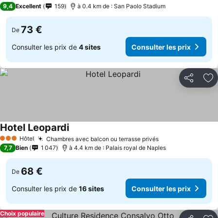
3 Étoiles
9,4
Excellent
159
à 0.4 km de : San Paolo Stadium
73 €
De
Consulter les prix de
4 sites
Consulter les prix
Partager
Aj
Hotel Leopardi
Hôtel
Chambres avec balcon ou terrasse privés
3 Étoiles
7,7
Bien
1 047
à 4.4 km de : Palais royal de Naples
68 €
De
Consulter les prix de
16 sites
Consulter les prix
Choix populaire