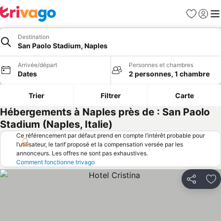
Favoris
Se con
Me
Destination
San Paolo Stadium, Naples
Arrivée/départ
Personnes et chambres
Dates
2 personnes, 1 chambre
Trier
Filtrer
Carte
Hébergements à Naples près de : San Paolo
Stadium (Naples, Italie)
Ce référencement par défaut prend en compte l’intérêt probable pour
l’utilisateur, le tarif proposé et la compensation versée par les
annonceurs. Les offres ne sont pas exhaustives.
Comment fonctionne trivago
Partager
Aj