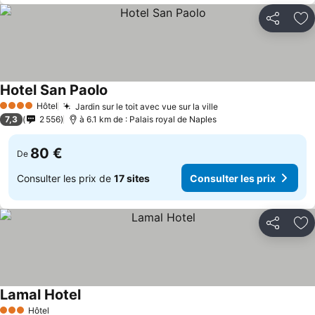
Partager
Aj
Hotel San Paolo
Hôtel
Jardin sur le toit avec vue sur la ville
4 Étoiles
7,3
2 556
à 6.1 km de : Palais royal de Naples
80 €
De
Consulter les prix de
17 sites
Consulter les prix
Partager
Aj
Lamal Hotel
Hôtel