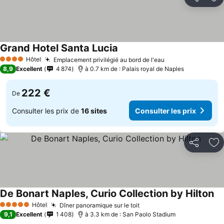
Partager
Aj
Grand Hotel Santa Lucia
Hôtel
Emplacement privilégié au bord de l'eau
4 Étoiles
8,9
Excellent
4 874
à 0.7 km de : Palais royal de Naples
222 €
De
Consulter les prix de
16 sites
Consulter les prix
Partager
Aj
De Bonart Naples, Curio Collection by Hilton
Hôtel
Dîner panoramique sur le toit
5 Étoiles
9,1
Excellent
1 408
à 3.3 km de : San Paolo Stadium