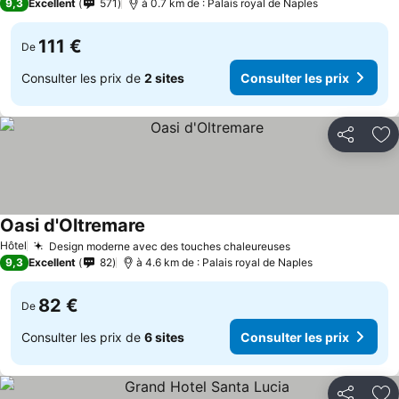
9,3
Excellent
571
à 0.7 km de : Palais royal de Naples
111 €
De
Consulter les prix de
2 sites
Consulter les prix
Partager
Aj
Oasi d'Oltremare
Hôtel
Design moderne avec des touches chaleureuses
9,3
Excellent
82
à 4.6 km de : Palais royal de Naples
82 €
De
Consulter les prix de
6 sites
Consulter les prix