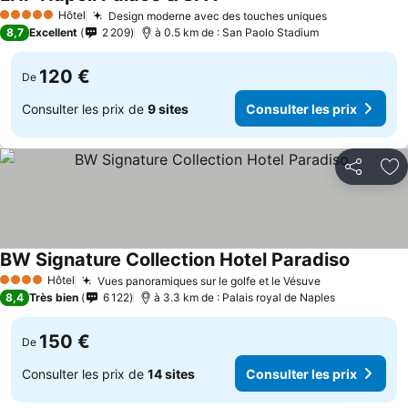
Hôtel
Design moderne avec des touches uniques
5 Étoiles
8,7
Excellent
2 209
à 0.5 km de : San Paolo Stadium
120 €
De
Consulter les prix de
9 sites
Consulter les prix
Partager
Aj
BW Signature Collection Hotel Paradiso
Hôtel
Vues panoramiques sur le golfe et le Vésuve
4 Étoiles
8,4
Très bien
6 122
à 3.3 km de : Palais royal de Naples
150 €
De
Consulter les prix de
14 sites
Consulter les prix