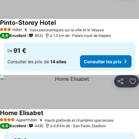
Pinto-Storey Hotel
Hôtel
Vues panoramiques sur la ville et le Vésuve
3 Étoiles
8,6
Excellent
853
à 1.3 km de : Palais royal de Naples
91 €
De
Consulter les prix de
14 sites
Consulter les prix
Partager
Aj
Home Elisabet
Appart’hôtel
Hauts plafonds et chambres spacieuses
4 Étoiles
8,6
Excellent
448
à 6.8 km de : San Paolo Stadium