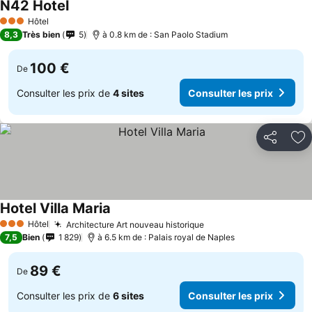
N42 Hotel
Hôtel
3 Étoiles
8,3
Très bien
5
à 0.8 km de : San Paolo Stadium
100 €
De
Consulter les prix de
4 sites
Consulter les prix
Partager
Aj
Hotel Villa Maria
Hôtel
Architecture Art nouveau historique
3 Étoiles
7,5
Bien
1 829
à 6.5 km de : Palais royal de Naples
89 €
De
Consulter les prix de
6 sites
Consulter les prix