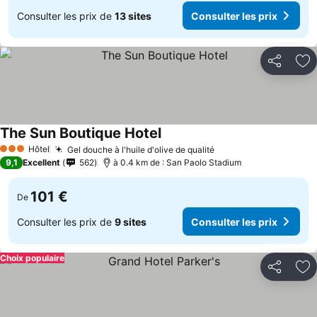
Consulter les prix de
13 sites
Consulter les prix
Partager
Aj
The Sun Boutique Hotel
Hôtel
Gel douche à l'huile d'olive de qualité
3 Étoiles
9,1
Excellent
562
à 0.4 km de : San Paolo Stadium
101 €
De
Consulter les prix de
9 sites
Consulter les prix
Choix populaire
Partager
Aj