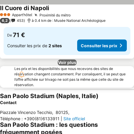
Il Cuore di Napoli
Appart’hôtel
Proximité du métro
3 Étoiles
6,2
453
à 0.4 km de : Musée National Archéologique
71 €
De
Consulter les prix de
2 sites
Consulter les prix
Voir plus
Les prix et les disponibilités que nous recevons des sites de
réservation changent constamment. Par conséquent, il se peut que
l’offre affichée sur trivago ne soit pas la même que celle du site de
réservation.
San Paolo Stadium (Naples, Italie)
Contact
Piazzale Vincenzo Tecchio
,
80125
,
Téléphone
:
+390(81)6133911
|
Site officiel
San Paolo Stadium : les questions
fréquemment posées