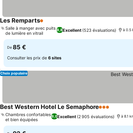
Les Remparts
1 Étoiles
Salle à manger avec puits
Excellent
(523 évaluations)
8,8
à 0.5
de lumière en vitrail
85 €
De
Consulter les prix de
6 sites
Choix populaire
Best Western Hotel Le Semaphore
3 Étoiles
Chambres confortables
Excellent
(2 905 évaluations)
9,0
à 8.1 
et bien équipées