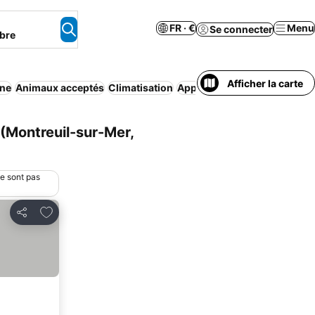
FR · €
Menu
Se connecter
bre
Afficher la carte
ine
Animaux acceptés
Climatisation
Appart’hôtel
Bed & Breakfas
(Montreuil-sur-Mer,
ne sont pas
Ajouter à mes favoris
Partager