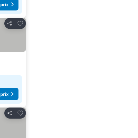
 prix
Ajouter à mes favoris
Partager
 prix
Ajouter à mes favoris
Partager