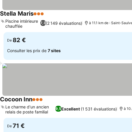
Stella Maris
3 Étoiles
Piscine intérieure
(2 149 évaluations)
7,3
à 11.1 km de : Saint-Saul
chauffée
82 €
De
Consulter les prix de
7 sites
Cocoon Inn
3 Étoiles
Le charme d'un ancien
Excellent
(1 531 évaluations)
9,5
à 10
relais de poste familial
71 €
De