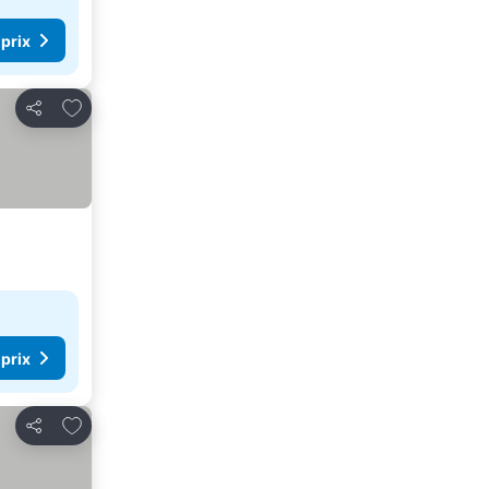
 prix
Ajouter à mes favoris
Partager
 prix
Ajouter à mes favoris
Partager