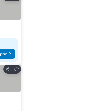
 prix
Ajouter à mes favoris
Partager