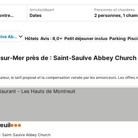
Arrivée/départ
Personnes et chambres
Dates
2 personnes, 1 cham
ulve Abbey Church
Hôtels
Avis : 8,0+
Petit déjeuner inclus
Parking
Pisc
sur-Mer près de : Saint-Saulve Abbey Church 
sateur, le tarif proposé et la compensation versée par les annonceurs. Les offres 
euil
3 Étoiles
 : Saint-Saulve Abbey Church