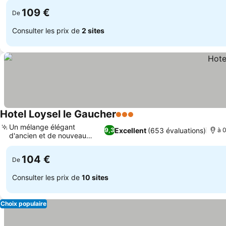
109 €
De
Consulter les prix de
2 sites
Hotel Loysel le Gaucher
3 Étoiles
Un mélange élégant
Excellent
(653 évaluations)
9,3
à 
d'ancien et de nouveau
design
104 €
De
Consulter les prix de
10 sites
Choix populaire