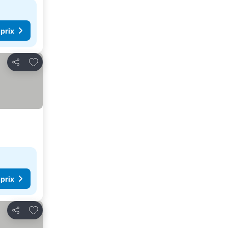
 prix
Ajouter à mes favoris
Partager
 prix
Ajouter à mes favoris
Partager