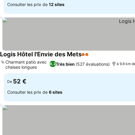
Consulter les prix de
12 sites
Logis Hôtel l'Envie des Mets
2 Étoiles
Charmant patio avec
Très bien
(527 évaluations)
8,2
à 9.6 km d
chaises longues
52 €
De
Consulter les prix de
6 sites