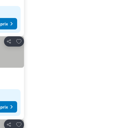
 prix
Ajouter à mes favoris
Partager
 prix
Ajouter à mes favoris
Partager