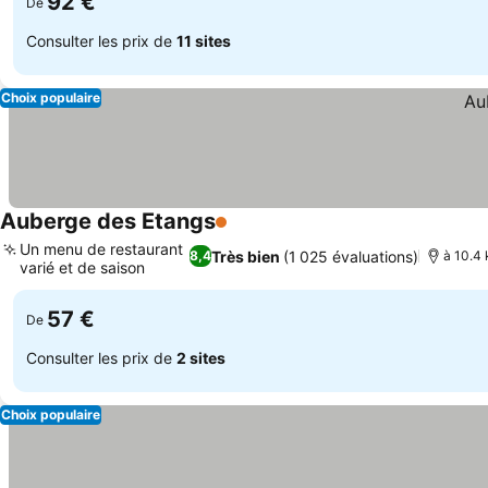
92 €
De
Consulter les prix de
11 sites
Choix populaire
Auberge des Etangs
1 Étoiles
Un menu de restaurant
Très bien
(1 025 évaluations)
8,4
à 10.4
varié et de saison
57 €
De
Consulter les prix de
2 sites
Choix populaire