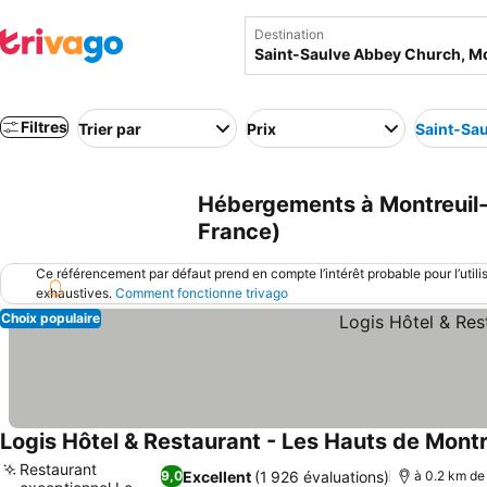
Destination
Filtres
Trier par
Prix
Saint-Sa
Hébergements à Montreuil-
France)
Ce référencement par défaut prend en compte l’intérêt probable pour l’utili
exhaustives.
Comment fonctionne trivago
Choix populaire
Logis Hôtel & Restaurant - Les Hauts de Montr
Restaurant
Excellent
(1 926 évaluations)
9,0
à 0.2 km de