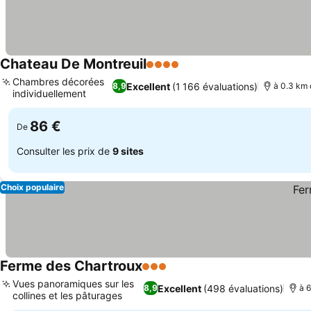
Chateau De Montreuil
4 Étoiles
Chambres décorées
Excellent
(1 166 évaluations)
8,9
à 0.3 km 
individuellement
86 €
De
Consulter les prix de
9 sites
Choix populaire
Ferme des Chartroux
3 Étoiles
Vues panoramiques sur les
Excellent
(498 évaluations)
8,9
à 
collines et les pâturages