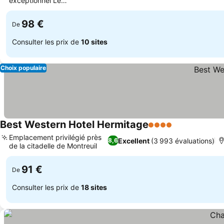
exceptionnel Le
Patio
98 €
De
Consulter les prix de
10 sites
Choix populaire
Best Western Hotel Hermitage
4 Étoiles
Emplacement privilégié près
Excellent
(3 993 évaluations)
8,6
de la citadelle de Montreuil
91 €
De
Consulter les prix de
18 sites