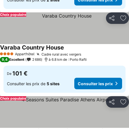
Choix populaire
Partager
Aj
Varaba Country House
Appart’hôtel
Cadre rural avec vergers
4 Étoiles
9,4
Excellent
2 686
à 6.8 km de : Porto Rafti
101 €
De
Consulter les prix de
5 sites
Consulter les prix
Choix populaire
Partager
Aj