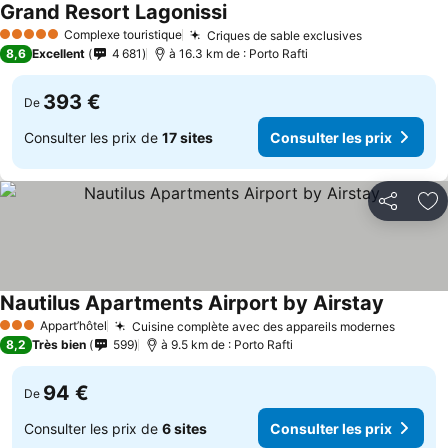
Grand Resort Lagonissi
Complexe touristique
Criques de sable exclusives
5 Étoiles
8,6
Excellent
4 681
à 16.3 km de : Porto Rafti
393 €
De
Consulter les prix de
17 sites
Consulter les prix
Partager
Aj
Nautilus Apartments Airport by Airstay
Appart’hôtel
Cuisine complète avec des appareils modernes
3 Étoiles
8,2
Très bien
599
à 9.5 km de : Porto Rafti
94 €
De
Consulter les prix de
6 sites
Consulter les prix