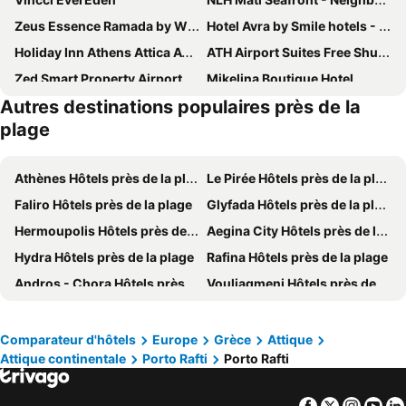
Zeus Essence Ramada by Wyndham Athens
Hotel Avra by Smile hotels - Free Airport Shuttle
Holiday Inn Athens Attica Av. Airport West by IHG
ATH Airport Suites Free Shuttle From And To Athens Airport
Zed Smart Property Airport by Airstay
Mikelina Boutique Hotel
Autres destinations populaires près de la
Mati Hotel
Castle By The Sea
plage
Kiani Akti
Daskalio Beach Hotel
Airscape Hotel Free Shuttle From And To Athen's Airport
Cabo Verde Hotel
Athènes Hôtels près de la plage
Le Pirée Hôtels près de la plage
Sea Sight Boutique Hotel
Miami Hotel
Faliro Hôtels près de la plage
Glyfada Hôtels près de la plage
Myrto Hotel
Double M
Hermoupolis Hôtels près de la plage
Aegina City Hôtels près de la plage
Athens Airport Living spaces
Artemissoula
Hydra Hôtels près de la plage
Rafina Hôtels près de la plage
3 Olive Trees
Seasabelle Hotel near Athens Airport
Andros - Chora Hôtels près de la plage
Vouliagmeni Hôtels près de la plage
Nikolaki Rooms
Nikolakakis Rooms Lavrio
Chalkida Hôtels près de la plage
Spata Hôtels près de la plage
Noma Smart Property by Airstay
INCORSΟ - Smart Luxury Stay - near Airport - 24HR Check In
Loutraki Hôtels près de la plage
Karystos Hôtels près de la plage
Comparateur d'hôtels
Europe
Grèce
Attique
Aethon Airport Project
Aetheria Boutique Hotel & Spa
Attique continentale
Porto Rafti
Porto Rafti
Ermioni Hôtels près de la plage
Corinthe Hôtels près de la plage
Hotel Pantheon
Aether Suites Near Athens Airports
Alimos Hôtels près de la plage
Askeli Hôtels près de la plage
Stone Palace Hotel
Infinity White Complex
Facebook
Twitter
Insta
Yo