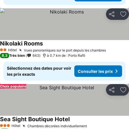
Partager
Aj
Nikolaki Rooms
Hôtel
Vues panoramiques sur le port depuis les chambres
2 Étoiles
8,3
Très bien
643
à 0.7 km de : Porto Rafti
Sélectionnez des dates pour voir
Consulter les prix
les prix exacts
Choix populaire
Partager
Aj
Sea Sight Boutique Hotel
Hôtel
Chambres décorées individuellement
3 Étoiles