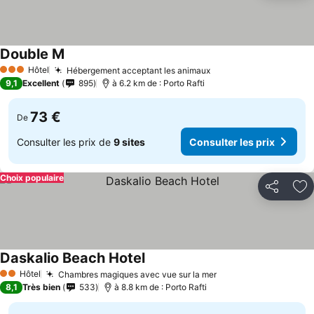
Double M
Hôtel
Hébergement acceptant les animaux
3 Étoiles
9,1
Excellent
895
à 6.2 km de : Porto Rafti
73 €
De
Consulter les prix de
9 sites
Consulter les prix
Choix populaire
Partager
Aj
Daskalio Beach Hotel
Hôtel
Chambres magiques avec vue sur la mer
2 Étoiles
8,1
Très bien
533
à 8.8 km de : Porto Rafti