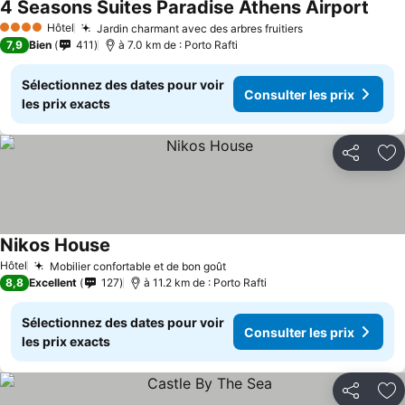
4 Seasons Suites Paradise Athens Airport
Hôtel
Jardin charmant avec des arbres fruitiers
4 Étoiles
7,9
Bien
411
à 7.0 km de : Porto Rafti
Sélectionnez des dates pour voir
Consulter les prix
les prix exacts
Partager
Aj
Nikos House
Hôtel
Mobilier confortable et de bon goût
8,8
Excellent
127
à 11.2 km de : Porto Rafti
Sélectionnez des dates pour voir
Consulter les prix
les prix exacts
Partager
Aj