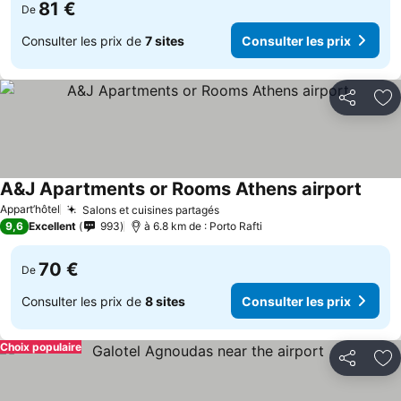
81 €
De
Consulter les prix de
7 sites
Consulter les prix
Partager
Aj
A&J Apartments or Rooms Athens airport
Appart’hôtel
Salons et cuisines partagés
9,6
Excellent
993
à 6.8 km de : Porto Rafti
70 €
De
Consulter les prix de
8 sites
Consulter les prix
Choix populaire
Partager
Aj