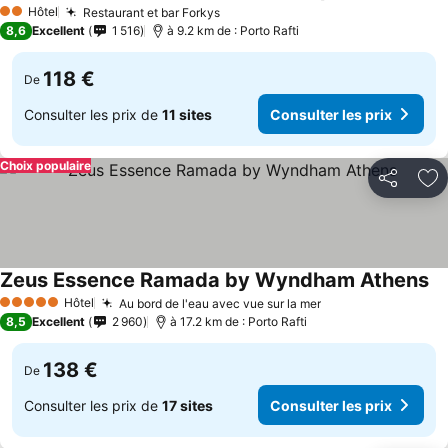
Hôtel
Restaurant et bar Forkys
2 Étoiles
8,6
Excellent
1 516
à 9.2 km de : Porto Rafti
118 €
De
Consulter les prix de
11 sites
Consulter les prix
Choix populaire
Partager
Aj
Zeus Essence Ramada by Wyndham Athens
Hôtel
Au bord de l'eau avec vue sur la mer
5 Étoiles
8,5
Excellent
2 960
à 17.2 km de : Porto Rafti
138 €
De
Consulter les prix de
17 sites
Consulter les prix