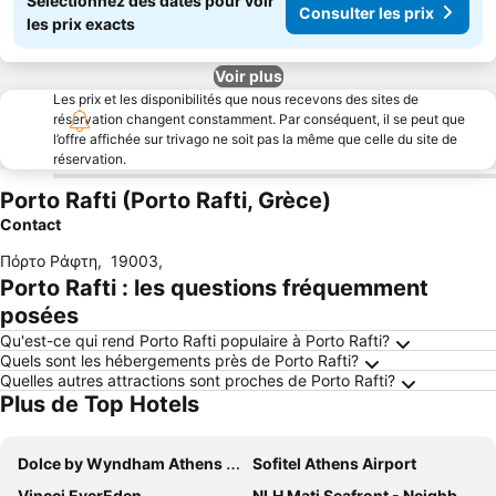
Sélectionnez des dates pour voir
Consulter les prix
les prix exacts
Voir plus
Les prix et les disponibilités que nous recevons des sites de
réservation changent constamment. Par conséquent, il se peut que
l’offre affichée sur trivago ne soit pas la même que celle du site de
réservation.
Porto Rafti (Porto Rafti, Grèce)
Contact
Πόρτο Ράφτη
,
19003
,
Porto Rafti : les questions fréquemment
posées
Qu'est-ce qui rend Porto Rafti populaire à Porto Rafti?
Quels sont les hébergements près de Porto Rafti?
Quelles autres attractions sont proches de Porto Rafti?
Plus de Top Hotels
Dolce by Wyndham Athens Attica Riviera
Sofitel Athens Airport
Vincci EverEden
NLH Mati Seafront - Neighborhood Lifestyle Hotels