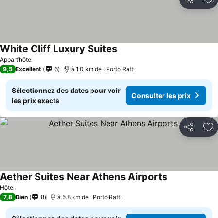
Partager
Aj
White Cliff Luxury Suites
Appart’hôtel
9,5
Excellent
6
à 1.0 km de : Porto Rafti
Sélectionnez des dates pour voir
Consulter les prix
les prix exacts
Partager
Aj
Aether Suites Near Athens Airports
Hôtel
7,8
Bien
8
à 5.8 km de : Porto Rafti