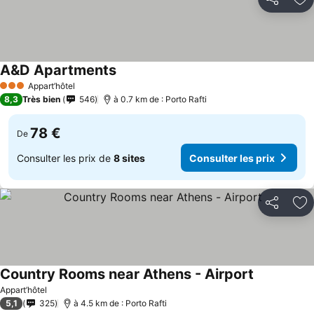
Partager
Aj
A&D Apartments
Appart’hôtel
3 Étoiles
8,3
Très bien
546
à 0.7 km de : Porto Rafti
78 €
De
Consulter les prix de
8 sites
Consulter les prix
Partager
Aj
Country Rooms near Athens - Airport
Appart’hôtel
5,1
325
à 4.5 km de : Porto Rafti