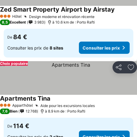
Zed Smart Property Airport by Airstay
Hôtel
Design moderne et rénovation récente
3 Étoiles
8,5
Excellent
3 983
à 10.6 km de : Porto Rafti
84 €
De
Consulter les prix de
8 sites
Consulter les prix
Choix populaire
Partager
Aj
Apartments Tina
Appart’hôtel
Aide pour les excursions locales
3 Étoiles
7,6
Bien
12 768
à 8.9 km de : Porto Rafti
114 €
De
Consulter les prix de
2 sites
Consulter les prix