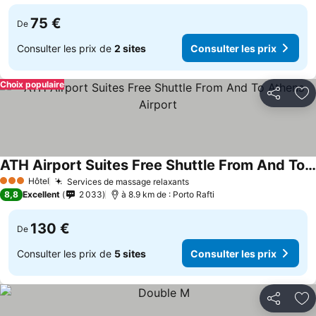
75 €
De
Consulter les prix de
2 sites
Consulter les prix
Choix populaire
Partager
Aj
ATH Airport Suites Free Shuttle From And To Athens Airport
Hôtel
Services de massage relaxants
3 Étoiles
8,8
Excellent
2 033
à 8.9 km de : Porto Rafti
130 €
De
Consulter les prix de
5 sites
Consulter les prix
Partager
Aj