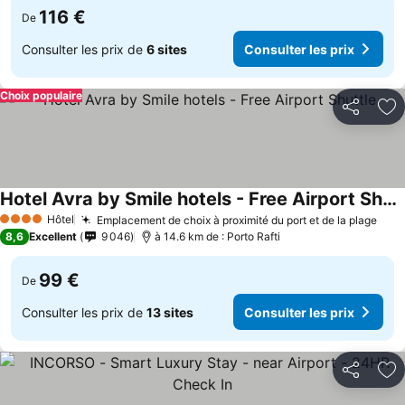
116 €
De
Consulter les prix de
6 sites
Consulter les prix
Choix populaire
Partager
Aj
Hotel Avra by Smile hotels - Free Airport Shuttle
Hôtel
Emplacement de choix à proximité du port et de la plage
4 Étoiles
8,6
Excellent
9 046
à 14.6 km de : Porto Rafti
99 €
De
Consulter les prix de
13 sites
Consulter les prix
Partager
Aj