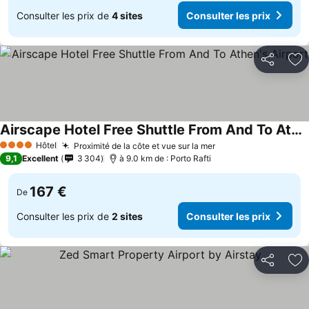
Consulter les prix de
4 sites
Consulter les prix
Partager
Aj
Airscape Hotel Free Shuttle From And To Athen's Airport
Hôtel
Proximité de la côte et vue sur la mer
4 Étoiles
9,1
Excellent
3 304
à 9.0 km de : Porto Rafti
167 €
De
Consulter les prix de
2 sites
Consulter les prix
Partager
Aj