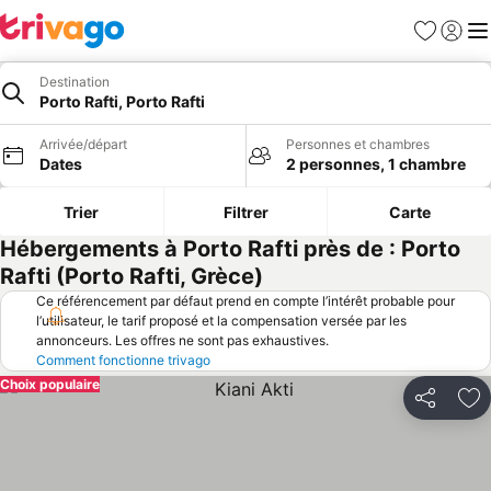
Favoris
Se con
Me
Destination
Porto Rafti, Porto Rafti
Arrivée/départ
Personnes et chambres
Dates
2 personnes, 1 chambre
Trier
Filtrer
Carte
Hébergements à Porto Rafti près de : Porto
Rafti (Porto Rafti, Grèce)
Ce référencement par défaut prend en compte l’intérêt probable pour
l’utilisateur, le tarif proposé et la compensation versée par les
annonceurs. Les offres ne sont pas exhaustives.
Comment fonctionne trivago
Choix populaire
Partager
Aj