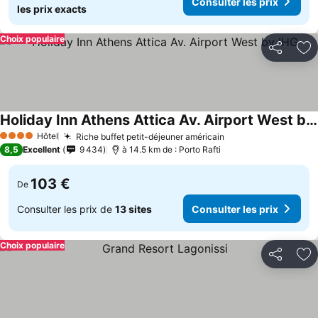
Consulter les prix
les prix exacts
Choix populaire
Partager
Aj
Holiday Inn Athens Attica Av. Airport West by IHG
Hôtel
Riche buffet petit-déjeuner américain
4 Étoiles
8,5
Excellent
9 434
à 14.5 km de : Porto Rafti
103 €
De
Consulter les prix de
13 sites
Consulter les prix
Choix populaire
Partager
Aj