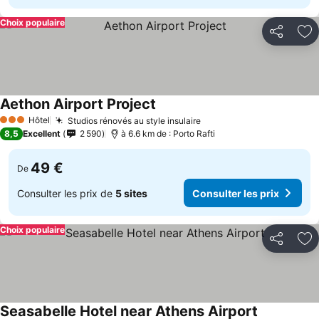
Choix populaire
Partager
Aj
Aethon Airport Project
Hôtel
Studios rénovés au style insulaire
3 Étoiles
8,5
Excellent
2 590
à 6.6 km de : Porto Rafti
49 €
De
Consulter les prix de
5 sites
Consulter les prix
Choix populaire
Partager
Aj
Seasabelle Hotel near Athens Airport