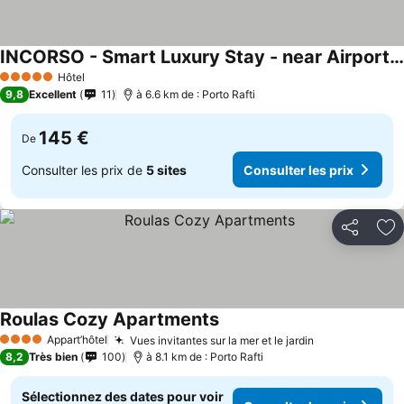
INCORSΟ - Smart Luxury Stay - near Airport - 24HR Check In
Hôtel
5 Étoiles
9,8
Excellent
11
à 6.6 km de : Porto Rafti
145 €
De
Consulter les prix de
5 sites
Consulter les prix
Partager
Aj
Roulas Cozy Apartments
Appart’hôtel
Vues invitantes sur la mer et le jardin
4 Étoiles
8,2
Très bien
100
à 8.1 km de : Porto Rafti
Sélectionnez des dates pour voir