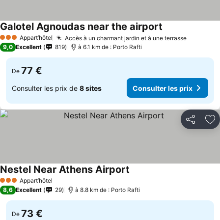
Galotel Agnoudas near the airport
Appart’hôtel
Accès à un charmant jardin et à une terrasse
3 Étoiles
9,0
Excellent
819
à 6.1 km de : Porto Rafti
77 €
De
Consulter les prix de
8 sites
Consulter les prix
Partager
Aj
Nestel Near Athens Airport
Appart’hôtel
3 Étoiles
8,6
Excellent
29
à 8.8 km de : Porto Rafti
73 €
De