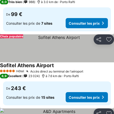
8,0
Très bien
988
à 3.0 km de : Porto Rafti
99 €
De
Consulter les prix de
7 sites
Consulter les prix
Choix populaire
Partager
Aj
Sofitel Athens Airport
Hôtel
Accès direct au terminal de l'aéroport
5 Étoiles
8,9
Excellent
23 024
à 7.6 km de : Porto Rafti
243 €
De
Consulter les prix de
15 sites
Consulter les prix