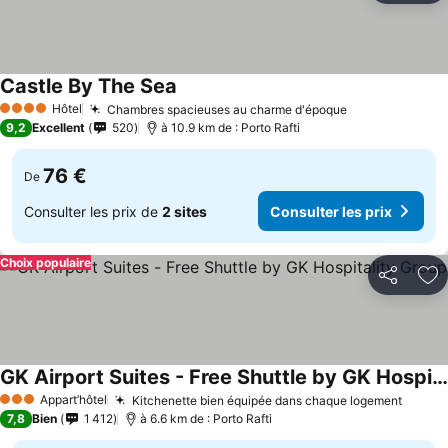
Castle By The Sea
Hôtel
Chambres spacieuses au charme d'époque
4 Étoiles
9,2
Excellent
520
à 10.9 km de : Porto Rafti
76 €
De
Consulter les prix de
2 sites
Consulter les prix
Choix populaire
Partager
Aj
GK Airport Suites - Free Shuttle by GK Hospitality Group
Appart’hôtel
Kitchenette bien équipée dans chaque logement
3 Étoiles
7,8
Bien
1 412
à 6.6 km de : Porto Rafti