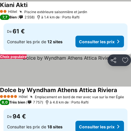
Kiani Akti
Hôtel
Piscine extérieure saisonnière et jardin
2 Étoiles
7,7
Bien
2 558
à 1.4 km de : Porto Rafti
61 €
De
Consulter les prix de
12 sites
Consulter les prix
Choix populaire
Partager
Aj
Dolce by Wyndham Athens Attica Riviera
Hôtel
Emplacement en bord de mer avec vue sur la mer Égée
5 Étoiles
8,0
Très bien
7 757
à 4.6 km de : Porto Rafti
94 €
De
Consulter les prix de
18 sites
Consulter les prix