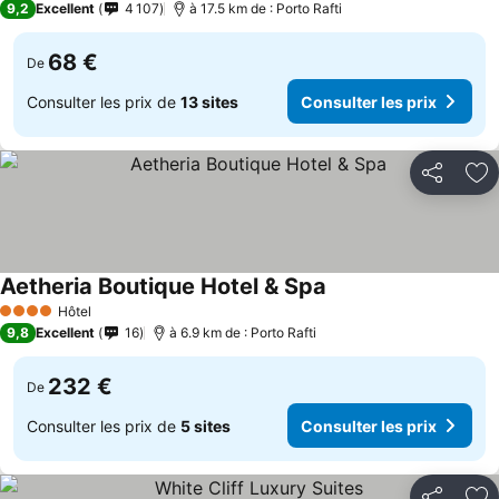
9,2
Excellent
4 107
à 17.5 km de : Porto Rafti
68 €
De
Consulter les prix de
13 sites
Consulter les prix
Partager
Aj
Aetheria Boutique Hotel & Spa
Hôtel
4 Étoiles
9,8
Excellent
16
à 6.9 km de : Porto Rafti
232 €
De
Consulter les prix de
5 sites
Consulter les prix