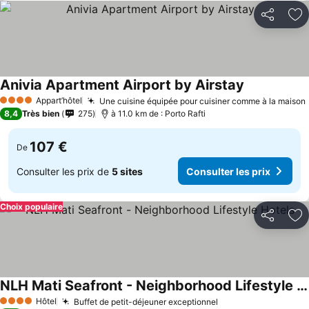
Partager
Aj
Anivia Apartment Airport by Airstay
Appart’hôtel
Une cuisine équipée pour cuisiner comme à la maison
4 Étoiles
8,4
Très bien
275
à 11.0 km de : Porto Rafti
107 €
De
Consulter les prix de
5 sites
Consulter les prix
Choix populaire
Partager
Aj
NLH Mati Seafront - Neighborhood Lifestyle Hotels
Hôtel
Buffet de petit-déjeuner exceptionnel
4 Étoiles