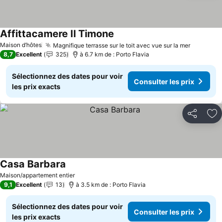
Affittacamere Il Timone
Consulter les prix
Maison d’hôtes
Magnifique terrasse sur le toit avec vue sur la mer
Consulte
8,7
Excellent
325
à 6.7 km de : Porto Flavia
Sélectionnez des dates pour voir
Consulter les prix
les prix exacts
Partager
Aj
Casa Barbara
Consulter les prix
Maison/appartement entier
9,1
Excellent
13
à 3.5 km de : Porto Flavia
Sélectionnez des dates pour voir
Consulter les prix
les prix exacts