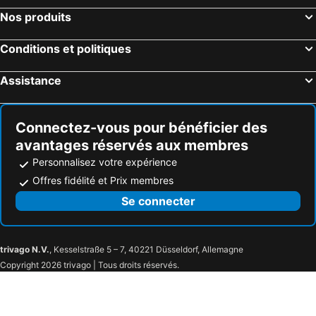
La Bombarde
Spiaggia Pazzona
Nos produits
Bosa Marina
Maria Pia
Spiaggia Lu Bagnu
Marina
Conditions et politiques
Plage de Putzu Idu
Baia delle Mimose
Assistance
Porto Flavia
Porto Giunco
Baia di Porto Conte
Cala Luna
Connectez-vous pour bénéficier des
Centro Storico
Is Arenas Bianca
avantages réservés aux membres
Spiaggia Solanas
Spiaggia Campulongu
Personnalisez votre expérience
Port d'Alghero
Lido di Alghero
Offres fidélité et Prix membres
Marina di Sorso
La Pelosetta
Se connecter
Masua
Masua
Miniera di Nebida
Cala Domestica
trivago N.V.
, Kesselstraße 5 – 7, 40221 Düsseldorf, Allemagne
Spiaggia Fontanamare
Porto Paglia
Copyright 2026 trivago | Tous droits réservés.
Porto Paglia
Capo Pecora
Scivu
Miniera di Ingurtosu
Dunes de Piscinas
Spiaggia Piscinas