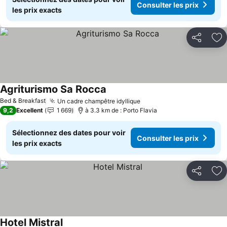
Consulter les prix
les prix exacts
Partager
Aj
Agriturismo Sa Rocca
Consulter les prix
Bed & Breakfast
Un cadre champêtre idyllique
Consulter les prix
9,2
Excellent
1 669
à 3.3 km de : Porto Flavia
Sélectionnez des dates pour voir
Consulter les prix
les prix exacts
Partager
Aj
Hotel Mistral