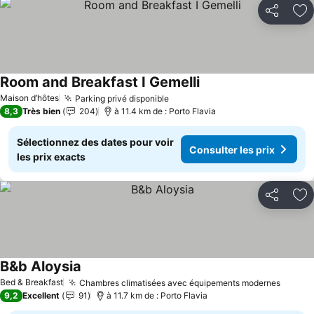
Partager
Aj
Room and Breakfast I Gemelli
Consulter les prix
Maison d’hôtes
Parking privé disponible
Consulter les prix
8,3
Très bien
204
à 11.4 km de : Porto Flavia
Sélectionnez des dates pour voir
Consulter les prix
les prix exacts
Partager
Aj
B&b Aloysia
Consulter les prix
Bed & Breakfast
Chambres climatisées avec équipements modernes
Consul
9,2
Excellent
91
à 11.7 km de : Porto Flavia