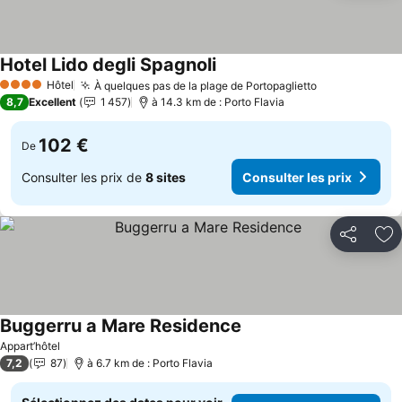
Hotel Lido degli Spagnoli
Consulter les prix
Hôtel
À quelques pas de la plage de Portopaglietto
Consulter le
4 Étoiles
8,7
Excellent
1 457
à 14.3 km de : Porto Flavia
102 €
De
Consulter les prix de
8 sites
Consulter les prix
Partager
Aj
Buggerru a Mare Residence
Consulter les prix
Appart’hôtel
7,2
87
à 6.7 km de : Porto Flavia