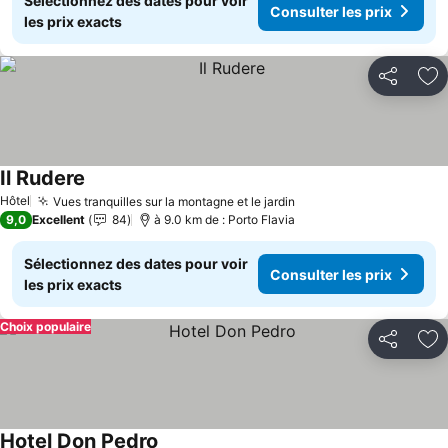
Sélectionnez des dates pour voir
Consulter les prix
les prix exacts
Partager
Aj
Il Rudere
Consulter les prix
Hôtel
Vues tranquilles sur la montagne et le jardin
Consulter les prix
9,0
Excellent
84
à 9.0 km de : Porto Flavia
Sélectionnez des dates pour voir
Consulter les prix
les prix exacts
Choix populaire
Partager
Aj
Hotel Don Pedro