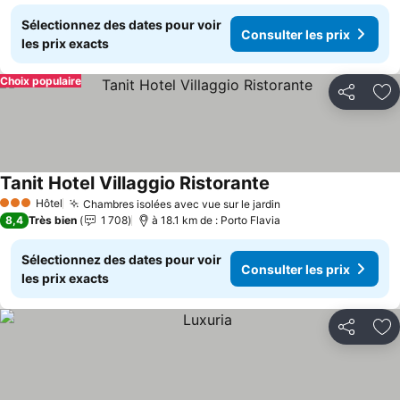
Sélectionnez des dates pour voir
Consulter les prix
les prix exacts
Choix populaire
Partager
Aj
Tanit Hotel Villaggio Ristorante
Consulter les prix
Hôtel
Chambres isolées avec vue sur le jardin
Consulter les prix
3 Étoiles
8,4
Très bien
1 708
à 18.1 km de : Porto Flavia
Sélectionnez des dates pour voir
Consulter les prix
les prix exacts
Partager
Aj