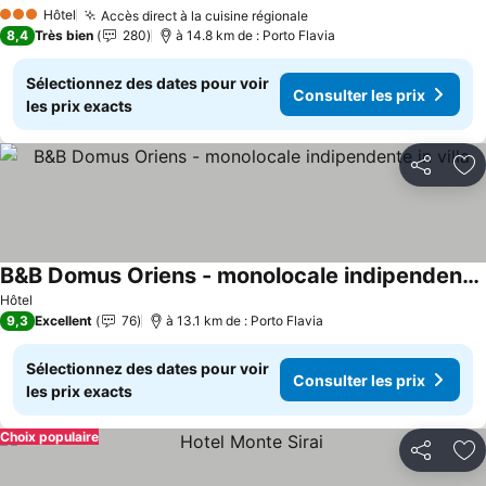
Consulter les prix
Hôtel
Accès direct à la cuisine régionale
Consulter les prix
3 Étoiles
8,4
Très bien
280
à 14.8 km de : Porto Flavia
Sélectionnez des dates pour voir
Consulter les prix
les prix exacts
Partager
Aj
B&B Domus Oriens - monolocale indipendente in villa
Consulter les prix
Hôtel
9,3
Excellent
76
à 13.1 km de : Porto Flavia
Sélectionnez des dates pour voir
Consulter les prix
les prix exacts
Choix populaire
Partager
Aj