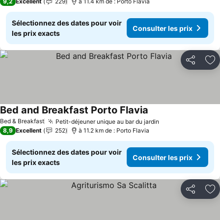
9,2
Excellent
229
à 11.4 km de : Porto Flavia
Sélectionnez des dates pour voir
Consulter les prix
les prix exacts
Partager
Aj
Bed and Breakfast Porto Flavia
Consulter les prix
Bed & Breakfast
Petit-déjeuner unique au bar du jardin
Consulter les pr
8,9
Excellent
252
à 11.2 km de : Porto Flavia
Sélectionnez des dates pour voir
Consulter les prix
les prix exacts
Partager
Aj