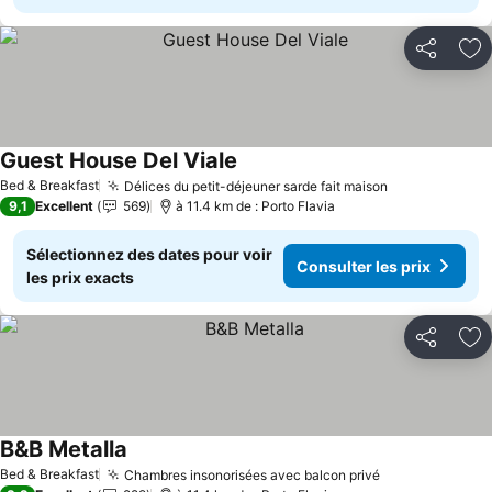
Partager
Aj
Guest House Del Viale
Consulter les prix
Bed & Breakfast
Délices du petit-déjeuner sarde fait maison
Consulter le
9,1
Excellent
569
à 11.4 km de : Porto Flavia
Sélectionnez des dates pour voir
Consulter les prix
les prix exacts
Partager
Aj
B&B Metalla
Consulter les prix
Bed & Breakfast
Chambres insonorisées avec balcon privé
Consulter les