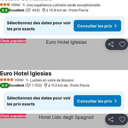
Consulter les prix
Hôtel
Une expérience culinaire sarde exceptionnelle
Consulter les
3 Étoiles
8,8
Excellent
453
à 10.8 km de : Porto Flavia
Sélectionnez des dates pour voir
Consulter les prix
les prix exacts
Choix populaire
Partager
Aj
Euro Hotel Iglesias
Consulter les prix
Hôtel
Lustres en verre de Murano
Consulter les prix
4 Étoiles
8,9
Excellent
1 702
à 11.2 km de : Porto Flavia
Sélectionnez des dates pour voir
Consulter les prix
les prix exacts
Choix populaire
Partager
Aj