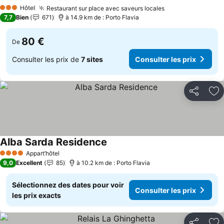
Consulter les prix
Hôtel
Restaurant sur place avec saveurs locales
Consulter les pr
3 Étoiles
7,7
Bien
671
à 14.9 km de : Porto Flavia
80 €
De
Consulter les prix de
7 sites
Consulter les prix
Partager
Aj
Alba Sarda Residence
Consulter les prix
Appart’hôtel
4 Étoiles
9,0
Excellent
85
à 10.2 km de : Porto Flavia
Sélectionnez des dates pour voir
Consulter les prix
les prix exacts