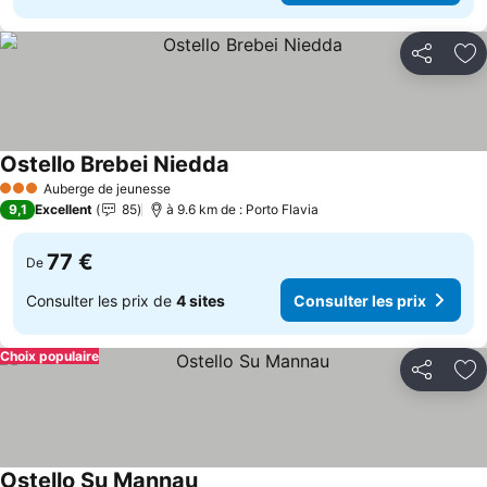
Partager
Aj
Ostello Brebei Niedda
Consulter les prix
Auberge de jeunesse
3 Étoiles
9,1
Excellent
85
à 9.6 km de : Porto Flavia
77 €
De
Consulter les prix de
4 sites
Consulter les prix
Choix populaire
Partager
Aj
Ostello Su Mannau