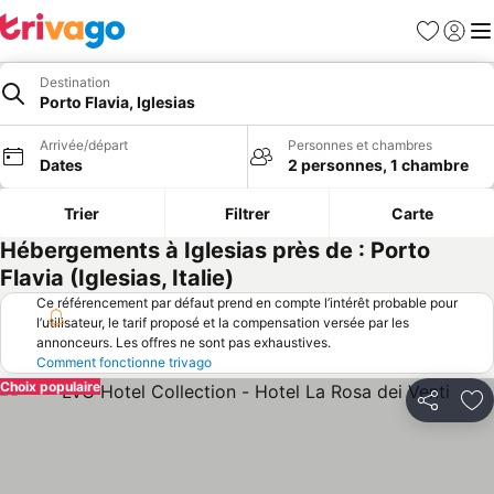
Favoris
Se con
Me
Destination
Porto Flavia, Iglesias
Arrivée/départ
Personnes et chambres
Dates
2 personnes, 1 chambre
Trier
Filtrer
Carte
Hébergements à Iglesias près de : Porto
Flavia (Iglesias, Italie)
Ce référencement par défaut prend en compte l’intérêt probable pour
l’utilisateur, le tarif proposé et la compensation versée par les
annonceurs. Les offres ne sont pas exhaustives.
Comment fonctionne trivago
Choix populaire
Partager
Aj