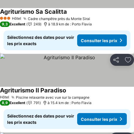
Agriturismo Sa Scalitta
Consulter les prix
Hôtel
Cadre champêtre près du Monte Sirai
Consulter les prix
3 Étoiles
9,3
Excellent
249
à 18.9 km de : Porto Flavia
Sélectionnez des dates pour voir
Consulter les prix
les prix exacts
Partager
Aj
Agriturismo Il Paradiso
Consulter les prix
Hôtel
Piscine relaxante avec vue sur la campagne
Consulter les prix
8,9
Excellent
791
à 15.4 km de : Porto Flavia
Sélectionnez des dates pour voir
Consulter les prix
les prix exacts