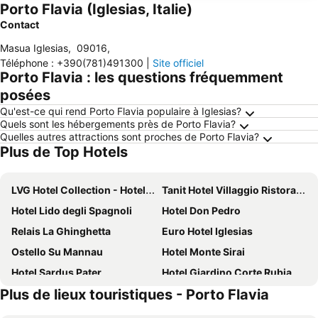
Porto Flavia (Iglesias, Italie)
Contact
Masua Iglesias
,
09016
,
Téléphone
:
+390(781)491300
|
Site officiel
Porto Flavia : les questions fréquemment
posées
Qu'est-ce qui rend Porto Flavia populaire à Iglesias?
Quels sont les hébergements près de Porto Flavia?
Quelles autres attractions sont proches de Porto Flavia?
Plus de Top Hotels
LVG Hotel Collection - Hotel La Rosa dei Venti
Tanit Hotel Villaggio Ristorante
Hotel Lido degli Spagnoli
Hotel Don Pedro
Relais La Ghinghetta
Euro Hotel Iglesias
Ostello Su Mannau
Hotel Monte Sirai
Hotel Sardus Pater
Hotel Giardino Corte Rubja
Plus de lieux touristiques - Porto Flavia
Il Rudere
Hotel Mistral
Il Palazz8
B&B Domus Oriens - monolocale indipendente in villa