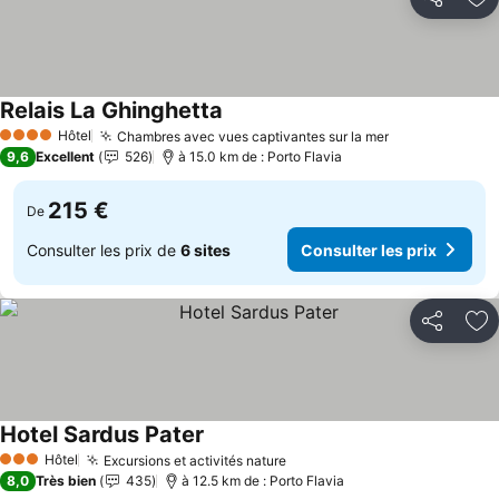
Partager
Aj
Relais La Ghinghetta
Consulter les prix
Hôtel
Chambres avec vues captivantes sur la mer
Consulter les
4 Étoiles
9,6
Excellent
526
à 15.0 km de : Porto Flavia
215 €
De
Consulter les prix de
6 sites
Consulter les prix
Partager
Aj
Hotel Sardus Pater
Consulter les prix
Hôtel
Excursions et activités nature
Consulter les prix
3 Étoiles
8,0
Très bien
435
à 12.5 km de : Porto Flavia