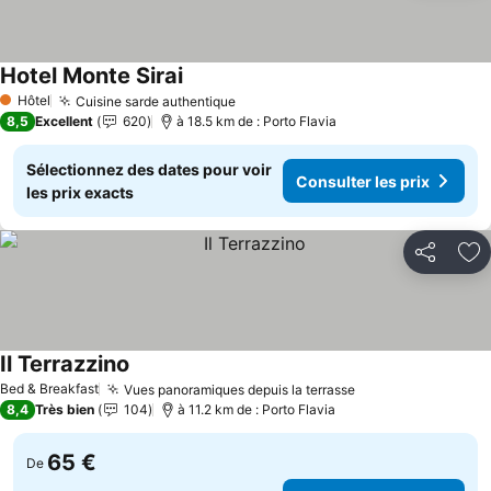
Hotel Monte Sirai
Consulter les prix
Hôtel
Cuisine sarde authentique
Consulter les prix
1 Étoiles
8,5
Excellent
620
à 18.5 km de : Porto Flavia
Sélectionnez des dates pour voir
Consulter les prix
les prix exacts
Partager
Aj
Il Terrazzino
Consulter les prix
Bed & Breakfast
Vues panoramiques depuis la terrasse
Consulter les pr
8,4
Très bien
104
à 11.2 km de : Porto Flavia
65 €
De