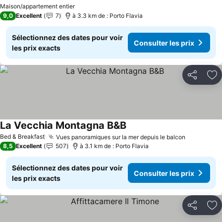
Consulter les prix
Maison/appartement entier
9,0
Excellent
7
à 3.3 km de : Porto Flavia
Sélectionnez des dates pour voir
Consulter les prix
les prix exacts
Partager
Aj
La Vecchia Montagna B&B
Consulter les prix
Bed & Breakfast
Vues panoramiques sur la mer depuis le balcon
Consulter 
8,5
Excellent
507
à 3.1 km de : Porto Flavia
Sélectionnez des dates pour voir
Consulter les prix
les prix exacts
Partager
Aj