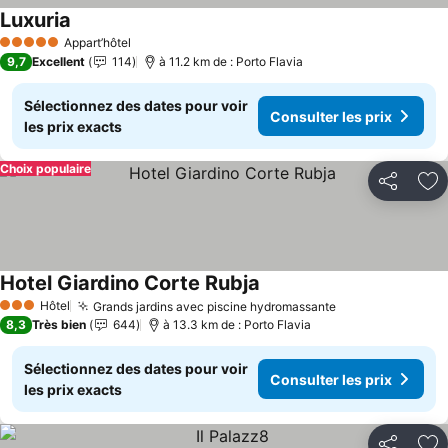
Luxuria
Consulter les prix
Appart’hôtel
5 Étoiles
9,7
Excellent
114
à 11.2 km de : Porto Flavia
Sélectionnez des dates pour voir
Consulter les prix
les prix exacts
Choix populaire
Partager
Aj
Hotel Giardino Corte Rubja
Consulter les prix
Hôtel
Grands jardins avec piscine hydromassante
Consulter les p
3 Étoiles
8,3
Très bien
644
à 13.3 km de : Porto Flavia
Sélectionnez des dates pour voir
Consulter les prix
les prix exacts