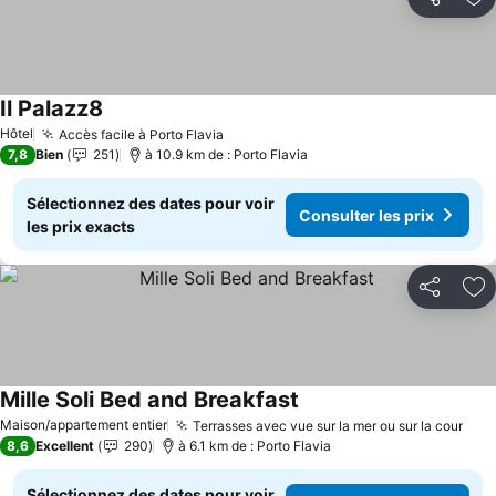
Partager
Aj
Il Palazz8
Consulter les prix
Hôtel
Accès facile à Porto Flavia
Consulter les prix
7,8
Bien
251
à 10.9 km de : Porto Flavia
Sélectionnez des dates pour voir
Consulter les prix
les prix exacts
Partager
Aj
Mille Soli Bed and Breakfast
Consulter les prix
Maison/appartement entier
Terrasses avec vue sur la mer ou sur la cour
Cons
8,6
Excellent
290
à 6.1 km de : Porto Flavia
Sélectionnez des dates pour voir