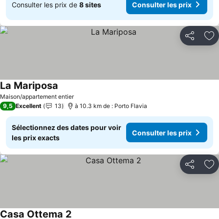
Consulter les prix de
8 sites
Consulter les prix
Partager
Aj
La Mariposa
Consulter les prix
Maison/appartement entier
9,5
Excellent
13
à 10.3 km de : Porto Flavia
Sélectionnez des dates pour voir
Consulter les prix
les prix exacts
Partager
Aj
Casa Ottema 2