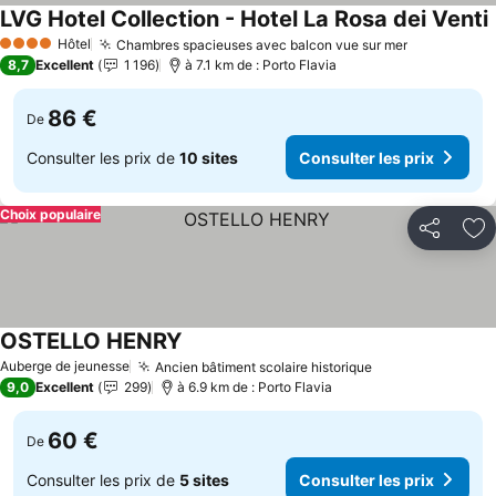
LVG Hotel Collection - Hotel La Rosa dei Venti
C
Hôtel
Chambres spacieuses avec balcon vue sur mer
Consulter 
4 Étoiles
8,7
Excellent
1 196
à 7.1 km de : Porto Flavia
86 €
De
Consulter les prix de
10 sites
Consulter les prix
Choix populaire
Partager
Aj
OSTELLO HENRY
Consulter les prix
Auberge de jeunesse
Ancien bâtiment scolaire historique
Consulter les p
9,0
Excellent
299
à 6.9 km de : Porto Flavia
60 €
De
Consulter les prix de
5 sites
Consulter les prix