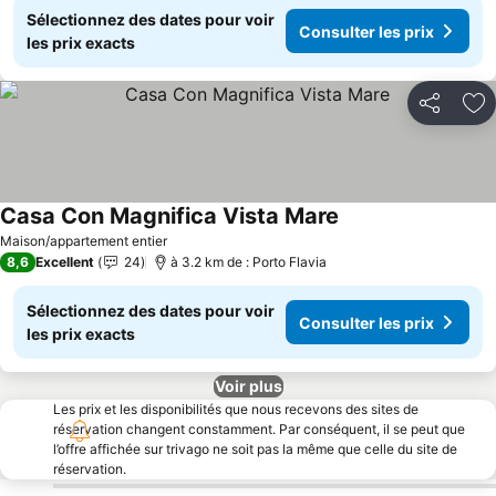
Sélectionnez des dates pour voir
Consulter les prix
les prix exacts
Partager
Aj
Casa Con Magnifica Vista Mare
Consulter les prix
Maison/appartement entier
8,6
Excellent
24
à 3.2 km de : Porto Flavia
Sélectionnez des dates pour voir
Consulter les prix
les prix exacts
Voir plus
Les prix et les disponibilités que nous recevons des sites de
réservation changent constamment. Par conséquent, il se peut que
l’offre affichée sur trivago ne soit pas la même que celle du site de
réservation.