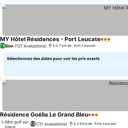
MY Hôtel Résidences - Port Leucate
3 Étoiles
Bien
(127 évaluations)
7,8
à 0.7 km de : Port-Leucate
Sélectionnez des dates pour voir les prix exacts
Résidence Goélia Le Grand Bleu
3 Étoiles
Mini-golf sur
(721 évaluations)
7,2
à 2.9 km de : Port-Leucate
place