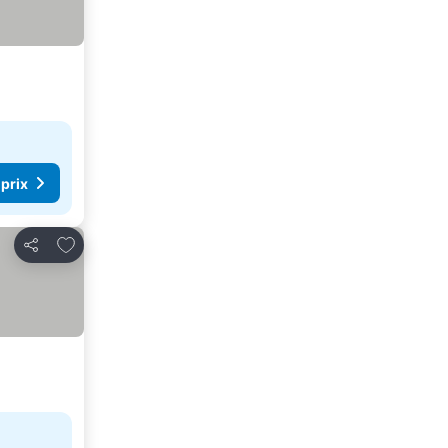
 prix
Ajouter à mes favoris
Partager