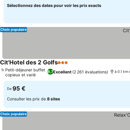
Sélectionnez des dates pour voir les prix exacts
Choix populaire
Cit'Hotel des 2 Golfs
3 Étoiles
Petit-déjeuner buffet
Excellent
(2 261 évaluations)
8,7
à 0.1 km 
copieux et varié
95 €
De
Consulter les prix de
8 sites
Choix populaire