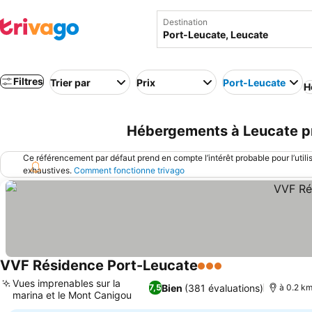
Destination
Filtres
Trier par
Prix
Port-Leucate
H
Hébergements à Leucate pr
Ce référencement par défaut prend en compte l’intérêt probable pour l’utili
exhaustives.
Comment fonctionne trivago
VVF Résidence Port-Leucate
3 Étoiles
Vues imprenables sur la
Bien
(381 évaluations)
7,5
à 0.2 km
marina et le Mont Canigou