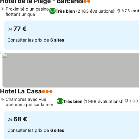
Hotel de la Plage - Barcares
2 Étoiles
Proximité d'un casino
Très bien
(2 183 évaluations)
8,2
à 7.8 km 
flottant unique
77 €
De
Consulter les prix de
6 sites
Hotel La Casa
3 Étoiles
Chambres avec vue
Très bien
(1 998 évaluations)
8,3
à 8.0
panoramique sur la mer
68 €
De
Consulter les prix de
6 sites