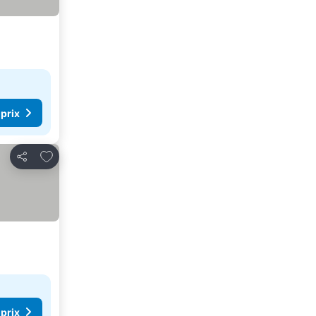
 prix
Ajouter à mes favoris
Partager
 prix