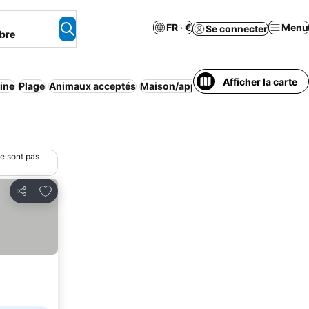
FR · €
Menu
Se connecter
bre
Afficher la carte
ine
Plage
Animaux acceptés
Maison/appartement entier
Spa
Ap
ne sont pas
Ajouter à mes favoris
Partager