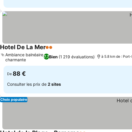
Hotel De La Mer
2 Étoiles
Ambiance balnéaire
Bien
(1 219 évaluations)
7,7
à 5.8 km de : Port
charmante
88 €
De
Consulter les prix de
2 sites
Choix populaire