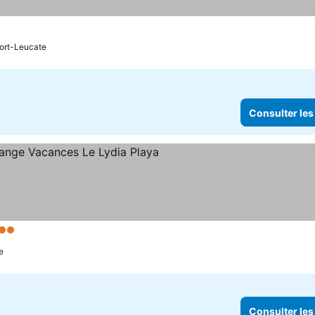
Port-Leucate
Consulter les
2 Étoiles
e
Consulter les