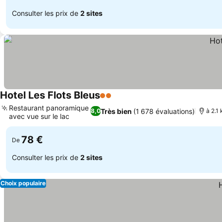
Consulter les prix de
2 sites
Hotel Les Flots Bleus
2 Étoiles
Restaurant panoramique
Très bien
(1 678 évaluations)
8,0
à 2.1
avec vue sur le lac
78 €
De
Consulter les prix de
2 sites
Choix populaire