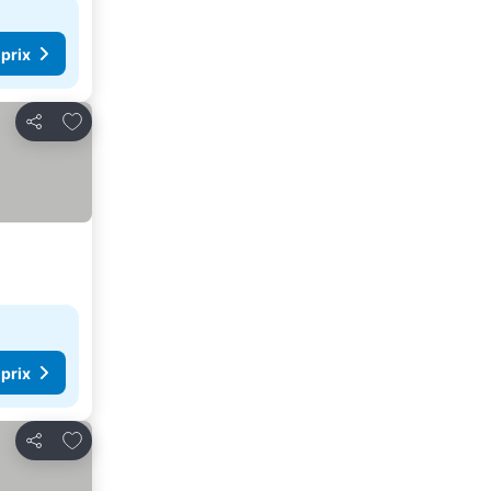
 prix
Ajouter à mes favoris
Partager
 prix
Ajouter à mes favoris
Partager