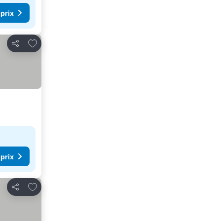
 prix
Ajouter à mes favoris
Partager
 prix
Ajouter à mes favoris
Partager