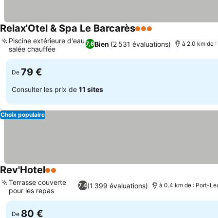
Relax'Otel & Spa Le Barcarès
3 Étoiles
Piscine extérieure d'eau
Bien
(2 531 évaluations)
7,6
à 2.0 km de 
salée chauffée
79 €
De
Consulter les prix de
11 sites
Choix populaire
Rev'Hotel
2 Étoiles
Terrasse couverte
(1 399 évaluations)
7,4
à 0.4 km de : Port-Le
pour les repas
80 €
De