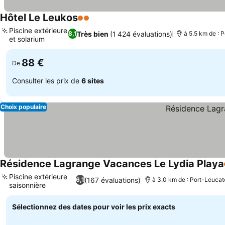
Hôtel Le Leukos
2 Étoiles
Piscine extérieure
Très bien
(1 424 évaluations)
8,1
à 5.5 km de : 
et solarium
88 €
De
Consulter les prix de
6 sites
Choix populaire
Résidence Lagrange Vacances Le Lydia Playa
Piscine extérieure
(167 évaluations)
6,1
à 3.0 km de : Port-Leucat
saisonnière
Sélectionnez des dates pour voir les prix exacts