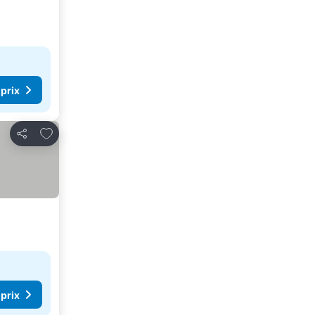
 prix
Ajouter à mes favoris
Partager
 prix