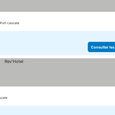
: Port-Leucate
Consulter les
ucate