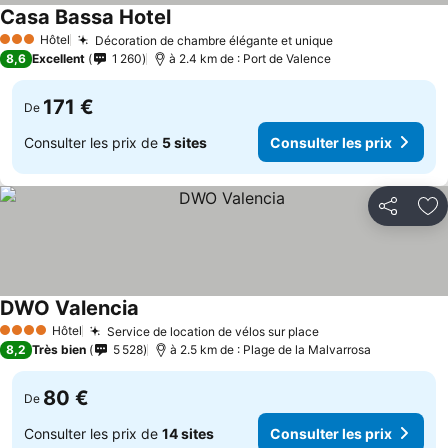
Casa Bassa Hotel
Hôtel
Décoration de chambre élégante et unique
3 Étoiles
8,6
Excellent
1 260
à 2.4 km de : Port de Valence
171 €
De
Consulter les prix de
5 sites
Consulter les prix
Partager
Aj
DWO Valencia
Hôtel
Service de location de vélos sur place
4 Étoiles
8,2
Très bien
5 528
à 2.5 km de : Plage de la Malvarrosa
80 €
De
Consulter les prix de
14 sites
Consulter les prix