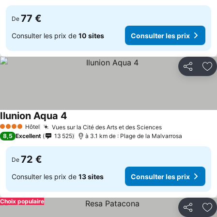
77 €
De
Consulter les prix de
10 sites
Consulter les prix
Partager
Aj
Ilunion Aqua 4
Hôtel
Vues sur la Cité des Arts et des Sciences
4 Étoiles
8,5
Excellent
13 525
à 3.1 km de : Plage de la Malvarrosa
72 €
De
Consulter les prix de
13 sites
Consulter les prix
Choix populaire
Partager
Aj