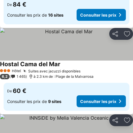
84 €
De
Consulter les prix de
16 sites
Consulter les prix
Partager
Aj
Hostal Cama del Mar
Hôtel
Suites avec jacuzzi disponibles
3 Étoiles
6,2
1 465
à 2.3 km de : Plage de la Malvarrosa
60 €
De
Consulter les prix de
9 sites
Consulter les prix
Partager
Aj