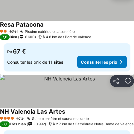
Resa Patacona
Hôtel
Piscine extérieure saisonnière
2 Étoiles
7,6
Bien
8 600
à 4.8 km de : Port de Valence
67 €
De
Consulter les prix de
11 sites
Consulter les prix
Partager
Aj
NH Valencia Las Artes
Hôtel
Suite bien-être et sauna relaxante
4 Étoiles
8,1
Très bien
10 992
à 2.7 km de : Cathédrale Notre Dame de Valence