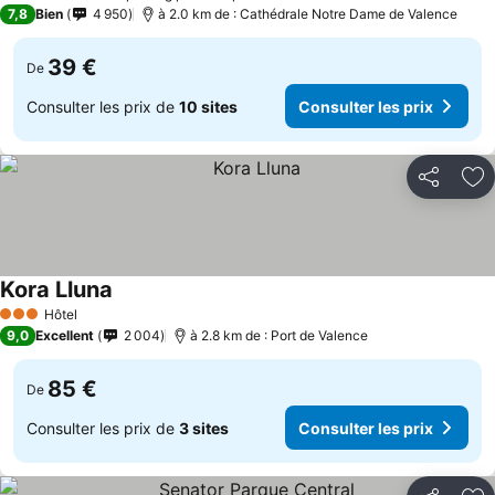
3 Étoiles
7,8
Bien
4 950
à 2.0 km de : Cathédrale Notre Dame de Valence
39 €
De
Consulter les prix de
10 sites
Consulter les prix
Partager
Aj
Kora Lluna
Hôtel
3 Étoiles
9,0
Excellent
2 004
à 2.8 km de : Port de Valence
85 €
De
Consulter les prix de
3 sites
Consulter les prix