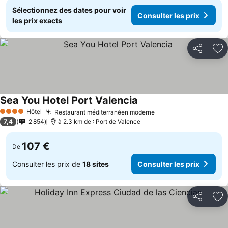
Sélectionnez des dates pour voir
Consulter les prix
les prix exacts
Partager
Aj
Sea You Hotel Port Valencia
Hôtel
Restaurant méditerranéen moderne
4 Étoiles
7,4
2 854
à 2.3 km de : Port de Valence
107 €
De
Consulter les prix de
18 sites
Consulter les prix
Partager
Aj