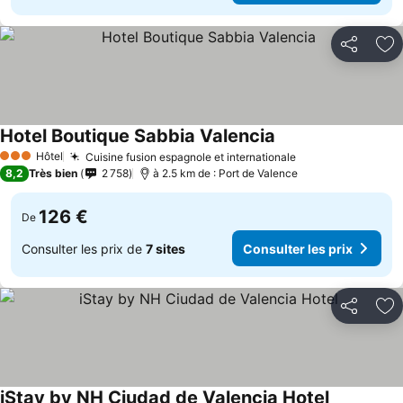
Partager
Aj
Hotel Boutique Sabbia Valencia
Hôtel
Cuisine fusion espagnole et internationale
3 Étoiles
8,2
Très bien
2 758
à 2.5 km de : Port de Valence
126 €
De
Consulter les prix de
7 sites
Consulter les prix
Partager
Aj
iStay by NH Ciudad de Valencia Hotel