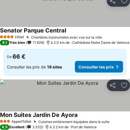
Partager
Aj
Senator Parque Central
Hôtel
Chambres insonorisées avec vue sur la ville
4 Étoiles
8,1
Très bien
11 629
à 2.0 km de : Cathédrale Notre Dame de Valence
66 €
De
Consulter les prix de
19 sites
Consulter les prix
Partager
Aj
Mon Suites Jardin De Ayora
Appart’hôtel
Cuisines entièrement équipées dans la suite
3 Étoiles
9,5
Excellent
2 332
à 3.2 km de : Port de Valence