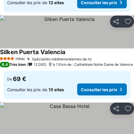
Consulter les prix de
12 sites
Consulter les prix
Partager
Aj
Silken Puerta Valencia
Hôtel
Spécialités méditerranéennes de riz
4 Étoiles
8,4
Très bien
12 092
à 1.9 km de : Cathédrale Notre Dame de Valence
69 €
De
Consulter les prix de
15 sites
Consulter les prix
Partager
Aj