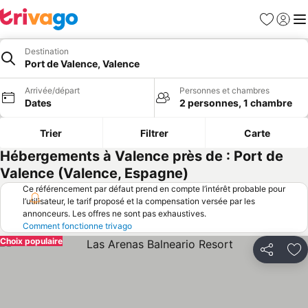
Favoris
Se con
Me
Destination
Port de Valence, Valence
Arrivée/départ
Personnes et chambres
Dates
2 personnes, 1 chambre
Trier
Filtrer
Carte
Hébergements à Valence près de : Port de
Valence (Valence, Espagne)
Ce référencement par défaut prend en compte l’intérêt probable pour
l’utilisateur, le tarif proposé et la compensation versée par les
annonceurs. Les offres ne sont pas exhaustives.
Comment fonctionne trivago
Choix populaire
Partager
Aj