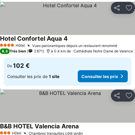
Partager
Aj
Hotel Confortel Aqua 4
Hôtel
Vues panoramiques depuis un restaurant renommé
4 Étoiles
8,3
Très bien
2 871
à 0.4 km de : Cathédrale Notre Dame de Valence
102 €
De
Consulter les prix de
1 site
Consulter les prix
Partager
Aj
B&B HOTEL Valencia Arena
Hôtel
Chambres tranquilles côté jardin