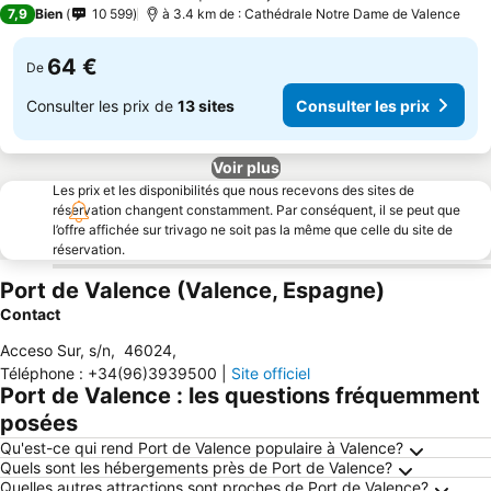
3 Étoiles
7,9
Bien
10 599
à 3.4 km de : Cathédrale Notre Dame de Valence
64 €
De
Consulter les prix de
13 sites
Consulter les prix
Voir plus
Les prix et les disponibilités que nous recevons des sites de
réservation changent constamment. Par conséquent, il se peut que
l’offre affichée sur trivago ne soit pas la même que celle du site de
réservation.
Port de Valence (Valence, Espagne)
Contact
Acceso Sur, s/n
,
46024
,
Téléphone
:
+34(96)3939500
|
Site officiel
Port de Valence : les questions fréquemment
posées
Qu'est-ce qui rend Port de Valence populaire à Valence?
Quels sont les hébergements près de Port de Valence?
Quelles autres attractions sont proches de Port de Valence?