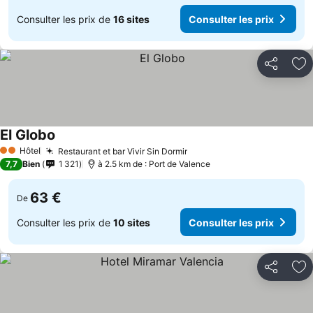
Consulter les prix de
16 sites
Consulter les prix
Partager
Aj
El Globo
Hôtel
Restaurant et bar Vivir Sin Dormir
2 Étoiles
7,7
Bien
1 321
à 2.5 km de : Port de Valence
63 €
De
Consulter les prix de
10 sites
Consulter les prix
Partager
Aj