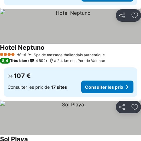
Partager
Aj
Hotel Neptuno
Hôtel
Spa de massage thaïlandais authentique
4 Étoiles
8,4
Très bien
4 502
à 2.4 km de : Port de Valence
107 €
De
Consulter les prix de
17 sites
Consulter les prix
Partager
Aj
Sol Playa