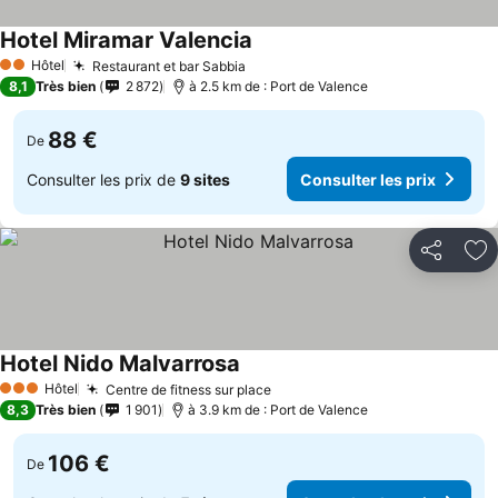
Hotel Miramar Valencia
Hôtel
Restaurant et bar Sabbia
2 Étoiles
8,1
Très bien
2 872
à 2.5 km de : Port de Valence
88 €
De
Consulter les prix de
9 sites
Consulter les prix
Partager
Aj
Hotel Nido Malvarrosa
Hôtel
Centre de fitness sur place
3 Étoiles
8,3
Très bien
1 901
à 3.9 km de : Port de Valence
106 €
De