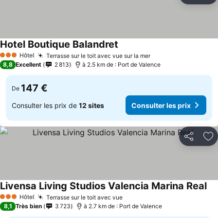
Hotel Boutique Balandret
Hôtel
Terrasse sur le toit avec vue sur la mer
3 Étoiles
8,8
Excellent
2 813
à 2.5 km de : Port de Valence
147 €
De
Consulter les prix de
12 sites
Consulter les prix
Partager
Aj
Livensa Living Studios Valencia Marina Real
Hôtel
Terrasse sur le toit avec vue
3 Étoiles
8,1
Très bien
3 723
à 2.7 km de : Port de Valence