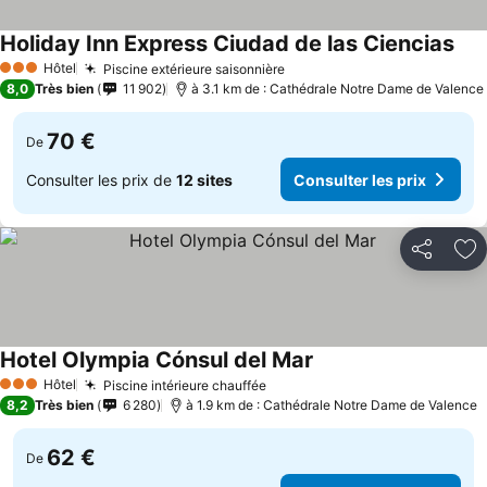
Holiday Inn Express Ciudad de las Ciencias
Hôtel
Piscine extérieure saisonnière
3 Étoiles
8,0
Très bien
11 902
à 3.1 km de : Cathédrale Notre Dame de Valence
70 €
De
Consulter les prix de
12 sites
Consulter les prix
Partager
Aj
Hotel Olympia Cónsul del Mar
Hôtel
Piscine intérieure chauffée
3 Étoiles
8,2
Très bien
6 280
à 1.9 km de : Cathédrale Notre Dame de Valence
62 €
De