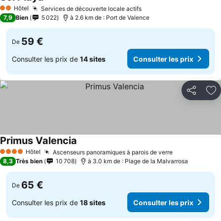
Hôtel
Services de découverte locale actifs
2 Étoiles
7,9
Bien
5 022
à 2.6 km de : Port de Valence
59 €
De
Consulter les prix de
14 sites
Consulter les prix
Partager
Aj
Primus Valencia
Hôtel
Ascenseurs panoramiques à parois de verre
4 Étoiles
8,3
Très bien
10 708
à 3.0 km de : Plage de la Malvarrosa
65 €
De
Consulter les prix de
18 sites
Consulter les prix