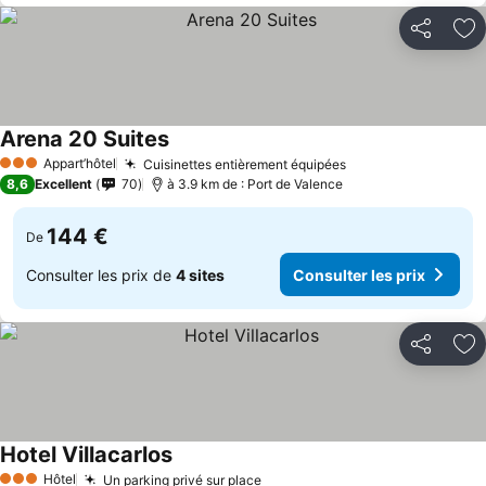
Partager
Aj
Arena 20 Suites
Appart’hôtel
Cuisinettes entièrement équipées
3 Étoiles
8,6
Excellent
70
à 3.9 km de : Port de Valence
144 €
De
Consulter les prix de
4 sites
Consulter les prix
Partager
Aj
Hotel Villacarlos
Hôtel
Un parking privé sur place