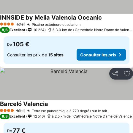
INNSiDE by Melia Valencia Oceanic
Hôtel
Piscine extérieure et solarium
4 Étoiles
8,6
Excellent
10 224
à 3.0 km de : Cathédrale Notre Dame de Valence
105 €
De
Consulter les prix de
15 sites
Consulter les prix
Partager
Aj
Barceló Valencia
Hôtel
Terrasse panoramique à 270 degrés sur le toit
4 Étoiles
8,8
Excellent
12 516
à 2.5 km de : Cathédrale Notre Dame de Valence
77 €
De