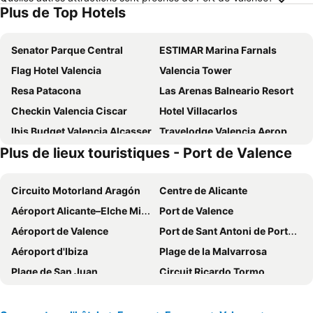
Plus de Top Hotels
Senator Parque Central
ESTIMAR Marina Farnals
Flag Hotel Valencia
Valencia Tower
Resa Patacona
Las Arenas Balneario Resort
Checkin Valencia Ciscar
Hotel Villacarlos
Ibis Budget Valencia Alcasser
Travelodge Valencia Aeropuerto
Plus de lieux touristiques - Port de Valence
Port Azafata Valencia
Olympia Hotel Events & Spa
Ibis Budget Valencia Centro Puerto
Hotel Luve
Circuito Motorland Aragón
Centre de Alicante
Hotel Loob Valencia
Hotel Turia Valencia
Aéroport Alicante–Elche Miguel Hernández
Port de Valence
Only YOU Hotel Valencia
Ilunion Valencia 3
Aéroport de Valence
Port de Sant Antoni de Portmany
Hotel Neptuno
Hotel Albufera
Aéroport d'Ibiza
Plage de la Malvarrosa
One Shot Colón
Hotel Xon's Valencia
Plage de San Juan
Circuit Ricardo Tormo
Port Feria Valencia
Ilunion Valencia 4
Gandía
Vinaròs
Ramada by Wyndham Valencia Almussafes
Parador de El Saler
Esplanade d'Espagne
Plage du Levant