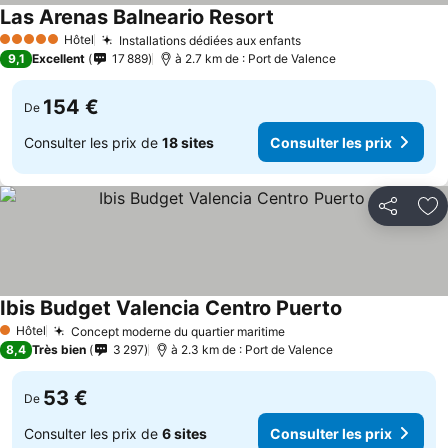
Las Arenas Balneario Resort
Hôtel
Installations dédiées aux enfants
5 Étoiles
9,1
Excellent
17 889
à 2.7 km de : Port de Valence
154 €
De
Consulter les prix de
18 sites
Consulter les prix
Partager
Aj
Ibis Budget Valencia Centro Puerto
Hôtel
Concept moderne du quartier maritime
1 Étoiles
8,4
Très bien
3 297
à 2.3 km de : Port de Valence
53 €
De
Consulter les prix de
6 sites
Consulter les prix