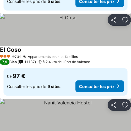
Consulter les prix de
5 sites
Consulter les prix
Partager
Aj
El Coso
Hôtel
Appartements pour les familles
3 Étoiles
7,9
Bien
11 137
à 2.4 km de : Port de Valence
97 €
De
Consulter les prix de
9 sites
Consulter les prix
Partager
Aj