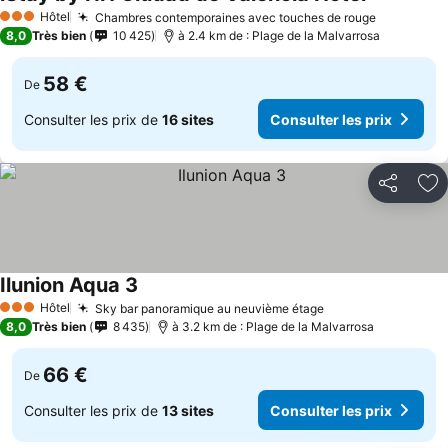
Hôtel
Chambres contemporaines avec touches de rouge
3 Étoiles
8,0
Très bien
10 425
à 2.4 km de : Plage de la Malvarrosa
58 €
De
Consulter les prix de
16 sites
Consulter les prix
Partager
Aj
Ilunion Aqua 3
Hôtel
Sky bar panoramique au neuvième étage
3 Étoiles
8,0
Très bien
8 435
à 3.2 km de : Plage de la Malvarrosa
66 €
De
Consulter les prix de
13 sites
Consulter les prix