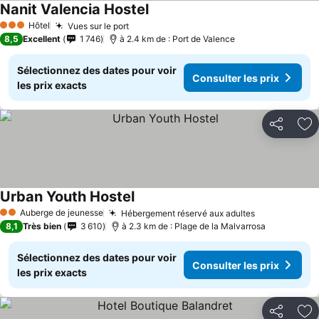
Nanit Valencia Hostel
Hôtel
Vues sur le port
3 Étoiles
8,5
Excellent
1 746
à 2.4 km de : Port de Valence
Sélectionnez des dates pour voir
Consulter les prix
les prix exacts
Partager
Aj
Urban Youth Hostel
Auberge de jeunesse
Hébergement réservé aux adultes
2 Étoiles
8,1
Très bien
3 610
à 2.3 km de : Plage de la Malvarrosa
Sélectionnez des dates pour voir
Consulter les prix
les prix exacts
Partager
Aj