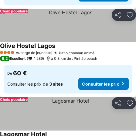
Choix populaire
Partager
Aj
Olive Hostel Lagos
Consulter les prix
Auberge de jeunesse
Patio commun animé
Consulter les prix
4 Étoiles
9,2
Excellent
1 289
à 0.3 km de : Pinhão beach
60 €
De
Consulter les prix de
3 sites
Consulter les prix
Choix populaire
Partager
Aj
Lagosmar Hotel