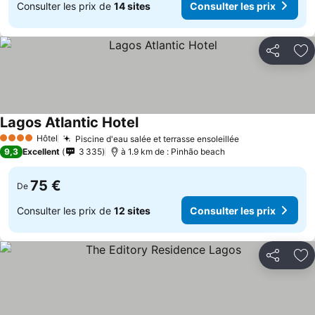
Consulter les prix de
14 sites
Consulter les prix
Partager
Aj
Lagos Atlantic Hotel
Consulter les prix
Hôtel
Piscine d'eau salée et terrasse ensoleillée
Consulter les 
4 Étoiles
9,3
Excellent
3 335
à 1.9 km de : Pinhão beach
75 €
De
Consulter les prix de
12 sites
Consulter les prix
Partager
Aj