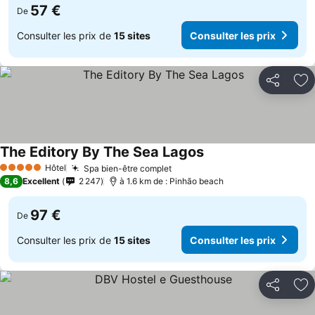
57 €
De
Consulter les prix de
15 sites
Consulter les prix
Partager
Aj
The Editory By The Sea Lagos
Consulter les prix
Hôtel
Spa bien-être complet
Consulter les prix
5 Étoiles
8,6
Excellent
2 247
à 1.6 km de : Pinhão beach
97 €
De
Consulter les prix de
15 sites
Consulter les prix
Partager
Aj