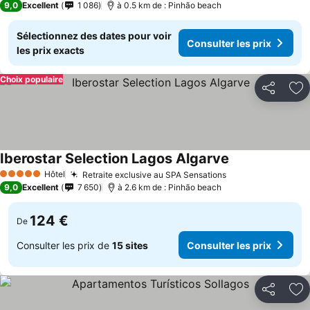
9,0
Excellent
1 086
à 0.5 km de : Pinhão beach
Sélectionnez des dates pour voir
Consulter les prix
les prix exacts
Choix populaire
Partager
Aj
Iberostar Selection Lagos Algarve
Consulter les p
Hôtel
Retraite exclusive au SPA Sensations
Consulter les pr
5 Étoiles
9,0
Excellent
7 650
à 2.6 km de : Pinhão beach
124 €
De
Consulter les prix de
15 sites
Consulter les prix
Partager
Aj