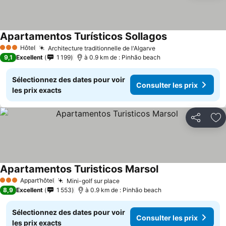
Apartamentos Turísticos Sollagos
Consulter les p
Hôtel
Architecture traditionnelle de l'Algarve
Consulter les prix
3 Étoiles
9,1
Excellent
1 199
à 0.9 km de : Pinhão beach
Sélectionnez des dates pour voir
Consulter les prix
les prix exacts
Partager
Aj
Apartamentos Turisticos Marsol
Consulter les prix
Appart’hôtel
Mini-golf sur place
Consulter les prix
3 Étoiles
8,9
Excellent
1 553
à 0.9 km de : Pinhão beach
Sélectionnez des dates pour voir
Consulter les prix
les prix exacts