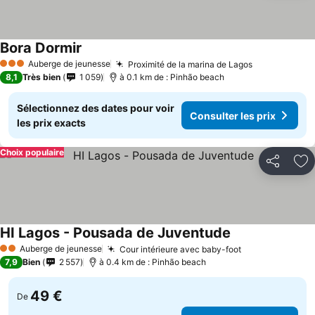
Bora Dormir
Consulter les prix
Auberge de jeunesse
Proximité de la marina de Lagos
Consulter le
3 Étoiles
8,1
Très bien
1 059
à 0.1 km de : Pinhão beach
Sélectionnez des dates pour voir
Consulter les prix
les prix exacts
Choix populaire
Partager
Aj
HI Lagos - Pousada de Juventude
Consulter les pr
Auberge de jeunesse
Cour intérieure avec baby-foot
Consulter les 
2 Étoiles
7,9
Bien
2 557
à 0.4 km de : Pinhão beach
49 €
De