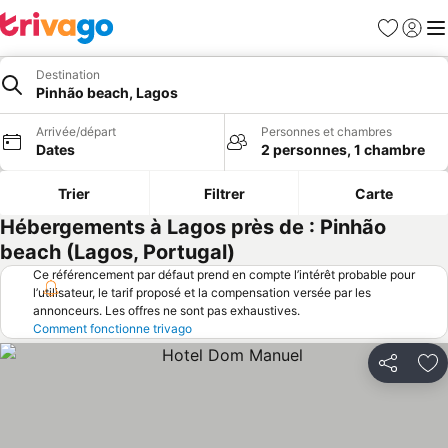
Favoris
Se con
Me
Destination
Pinhão beach, Lagos
Arrivée/départ
Personnes et chambres
Dates
2 personnes, 1 chambre
Trier
Filtrer
Carte
Hébergements à Lagos près de : Pinhão
beach (Lagos, Portugal)
Ce référencement par défaut prend en compte l’intérêt probable pour
l’utilisateur, le tarif proposé et la compensation versée par les
annonceurs. Les offres ne sont pas exhaustives.
Comment fonctionne trivago
Partager
Aj