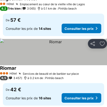
Consulter les prix
Hôtel
Emplacement au cœur de la vieille ville de Lagos
Consulter le
2 Étoiles
8,2
Très bien
3 065
à 0.1 km de : Pinhão beach
57 €
De
Consulter les prix de
14 sites
Consulter les prix
Partager
Aj
Riomar
Consulter les prix
Hôtel
Services de beauté et de barbier sur place
Consulter les pr
3 Étoiles
6,5
3 457
à 0.2 km de : Pinhão beach
42 €
De
Consulter les prix de
16 sites
Consulter les prix