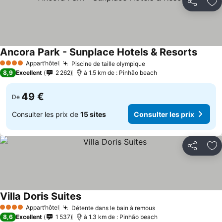
Partager
Aj
Ancora Park - Sunplace Hotels & Resorts
Consul
Appart’hôtel
Piscine de taille olympique
Consulter les prix
4 Étoiles
8,9
Excellent
2 262
à 1.5 km de : Pinhão beach
49 €
De
Consulter les prix de
15 sites
Consulter les prix
Partager
Aj
Villa Doris Suites
Consulter les prix
Appart’hôtel
Détente dans le bain à remous
Consulter les prix
4 Étoiles
8,6
Excellent
1 537
à 1.3 km de : Pinhão beach