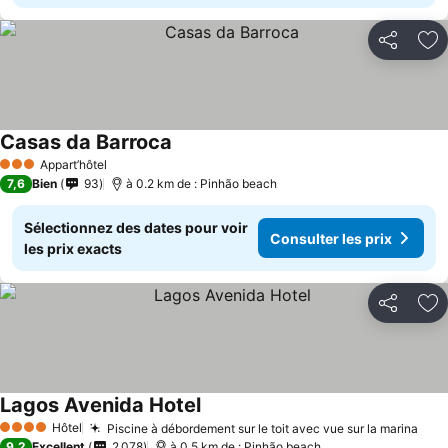
Partager
Aj
Casas da Barroca
Consulter les prix
Appart’hôtel
3 Étoiles
7,6
Bien
93
à 0.2 km de : Pinhão beach
Sélectionnez des dates pour voir
Consulter les prix
les prix exacts
Partager
Aj
Lagos Avenida Hotel
Consulter les prix
Hôtel
Piscine à débordement sur le toit avec vue sur la marina
Cons
4 Étoiles
9,2
Excellent
2 078
à 0.5 km de : Pinhão beach