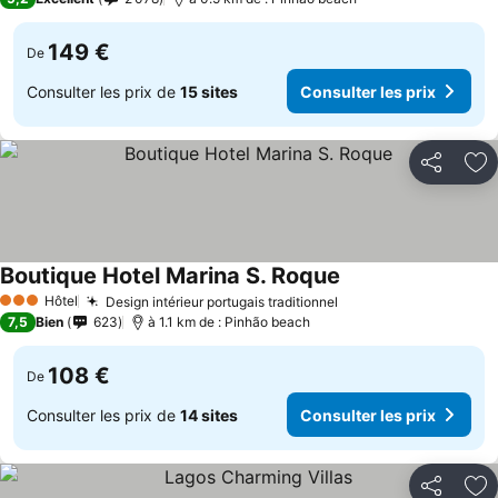
149 €
De
Consulter les prix de
15 sites
Consulter les prix
Partager
Aj
Boutique Hotel Marina S. Roque
Consulter les prix
Hôtel
Design intérieur portugais traditionnel
Consulter les prix
3 Étoiles
7,5
Bien
623
à 1.1 km de : Pinhão beach
108 €
De
Consulter les prix de
14 sites
Consulter les prix
Partager
Aj