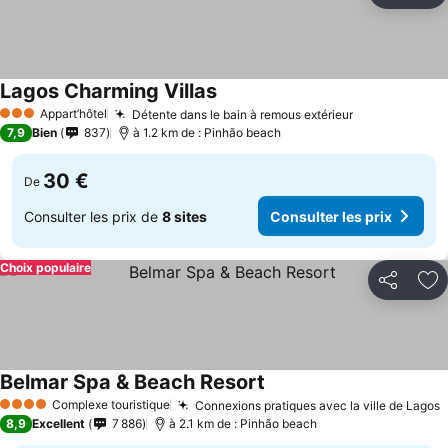
Lagos Charming Villas
Consulter les prix
Appart’hôtel
Détente dans le bain à remous extérieur
Consulter le
3 Étoiles
7,9
Bien
837
à 1.2 km de : Pinhão beach
30 €
De
Consulter les prix de
8 sites
Consulter les prix
Choix populaire
Partager
Aj
Belmar Spa & Beach Resort
Consulter les prix
Complexe touristique
Connexions pratiques avec la ville de Lagos
C
4 Étoiles
8,9
Excellent
7 886
à 2.1 km de : Pinhão beach