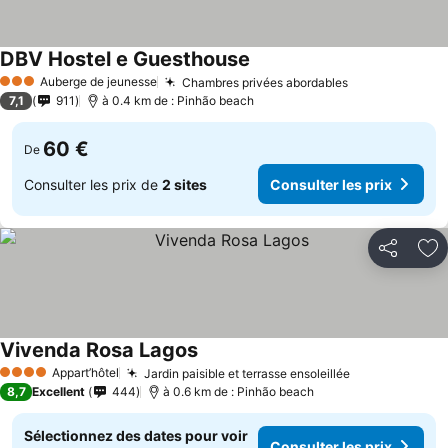
DBV Hostel e Guesthouse
Consulter les prix
Auberge de jeunesse
Chambres privées abordables
Consulter les
3 Étoiles
7,1
911
à 0.4 km de : Pinhão beach
60 €
De
Consulter les prix de
2 sites
Consulter les prix
Partager
Aj
Vivenda Rosa Lagos
Consulter les prix
Appart’hôtel
Jardin paisible et terrasse ensoleillée
Consulter les
4 Étoiles
8,7
Excellent
444
à 0.6 km de : Pinhão beach
Sélectionnez des dates pour voir
Consulter les prix