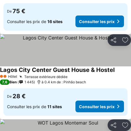
75 €
De
Consulter les prix de
16 sites
Consulter les prix
Partager
Aj
Lagos City Center Guest House & Hostel
Consult
Hôtel
Terrasse extérieure dédiée
Consulter les prix
2 Étoiles
7,6
Bien
1 445
à 0.4 km de : Pinhão beach
28 €
De
Consulter les prix de
11 sites
Consulter les prix
Partager
Aj