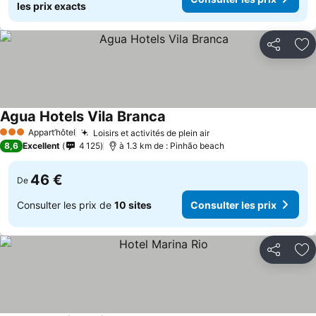
les prix exacts
Partager
Aj
Agua Hotels Vila Branca
Consulter les prix
Appart’hôtel
Loisirs et activités de plein air
Consulter les prix
3 Étoiles
8,6
Excellent
4 125
à 1.3 km de : Pinhão beach
46 €
De
Consulter les prix de
10 sites
Consulter les prix
Partager
Aj