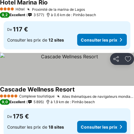
Hotel Marina Rio
Consulter les prix
Hôtel
Proximité de la marina de Lagos
Consulter les prix
4 Étoiles
9,2
Excellent
3 577
à 0.6 km de : Pinhão beach
117 €
De
Consulter les prix de
12 sites
Consulter les prix
Partager
Aj
Cascade Wellness Resort
Consulter les prix
Complexe touristique
Ailes thématiques de navigateurs mondiaux
5 Étoiles
9,0
Excellent
5 895
à 1.9 km de : Pinhão beach
175 €
De
Consulter les prix de
18 sites
Consulter les prix