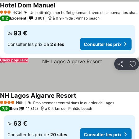
Hotel Dom Manuel
Consulter les prix
Hôtel
Un petit-déjeuner buffet gourmand avec des nouveautés chaque jour
3 Étoiles
9,2
Excellent
3 801
à 0.9 km de : Pinhão beach
93 €
De
Consulter les prix de
2 sites
Consulter les prix
Choix populaire
Partager
Aj
NH Lagos Algarve Resort
Consulter les prix
Hôtel
Emplacement central dans le quartier de Lagos
Consulter 
4 Étoiles
7,9
Bien
11 812
à 0.4 km de : Pinhão beach
63 €
De
Consulter les prix de
20 sites
Consulter les prix