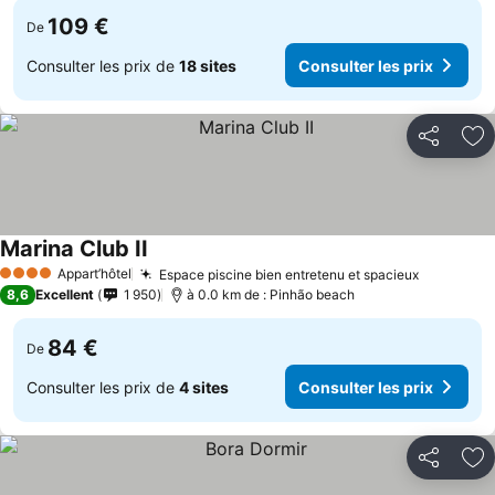
109 €
De
Consulter les prix de
18 sites
Consulter les prix
Partager
Aj
Marina Club II
Consulter les prix
Appart’hôtel
Espace piscine bien entretenu et spacieux
Consulter
4 Étoiles
8,6
Excellent
1 950
à 0.0 km de : Pinhão beach
84 €
De
Consulter les prix de
4 sites
Consulter les prix
Partager
Aj