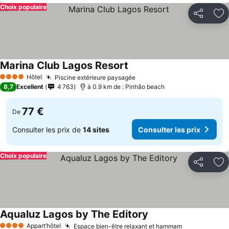
Choix populaire
Partager
Aj
Marina Club Lagos Resort
Consulter les prix
Hôtel
Piscine extérieure paysagée
Consulter les prix
4 Étoiles
8,7
Excellent
4 763
à 0.9 km de : Pinhão beach
77 €
De
Consulter les prix de
14 sites
Consulter les prix
Choix populaire
Partager
Aj
Aqualuz Lagos by The Editory
Consulter les prix
Appart’hôtel
Espace bien-être relaxant et hammam
Consulter le