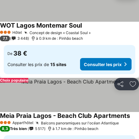
WOT Lagos Montemar Soul
Consulter les prix
Hôtel
Concept de design « Coastal Soul »
Consulter les prix
3 Étoiles
7,1
3 448
à 0.9 km de : Pinhão beach
38 €
De
Consulter les prix de
15 sites
Consulter les prix
Choix populaire
Partager
Aj
Meia Praia Lagos - Beach Club Apartments
Cons
Appart’hôtel
Balcons panoramiques sur l'océan Atlantique
Consulte
3 Étoiles
8,3
Très bien
5 517
à 1.7 km de : Pinhão beach