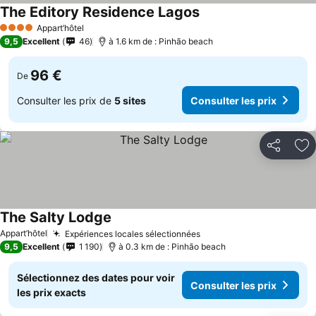
The Editory Residence Lagos
Consulter les prix
Appart’hôtel
4 Étoiles
9,5
Excellent
46
à 1.6 km de : Pinhão beach
96 €
De
Consulter les prix de
5 sites
Consulter les prix
Partager
Aj
The Salty Lodge
Consulter les prix
Appart’hôtel
Expériences locales sélectionnées
Consulter les prix
9,5
Excellent
1 190
à 0.3 km de : Pinhão beach
Sélectionnez des dates pour voir
Consulter les prix
les prix exacts