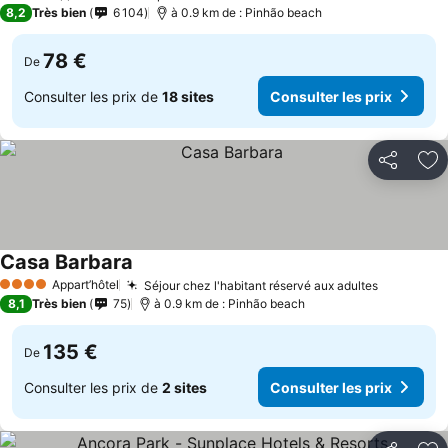
4 Étoiles
8,2
Très bien
6 104
à 0.9 km de : Pinhão beach
78 €
De
Consulter les prix de
18 sites
Consulter les prix
Partager
Aj
Casa Barbara
Consulter les prix
Appart’hôtel
Séjour chez l'habitant réservé aux adultes
Consulter
4 Étoiles
8,1
Très bien
75
à 0.9 km de : Pinhão beach
135 €
De
Consulter les prix de
2 sites
Consulter les prix