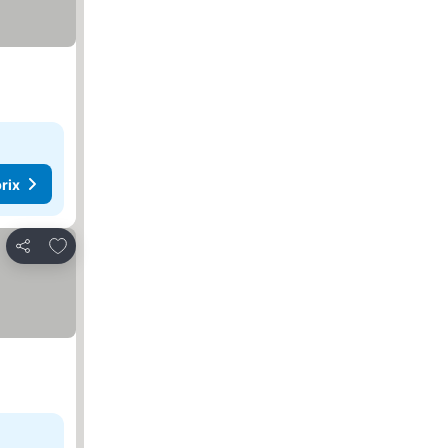
rix
Ajouter à mes favoris
Partager