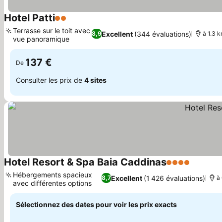
Hotel Patti
2 Étoiles
Terrasse sur le toit avec
Excellent
(344 évaluations)
8,9
à 1.3 
vue panoramique
137 €
De
Consulter les prix de
4 sites
Hotel Resort & Spa Baia Caddinas
4 Étoiles
Hébergements spacieux
Excellent
(1 426 évaluations)
8,7
à
avec différentes options
Sélectionnez des dates pour voir les prix exacts