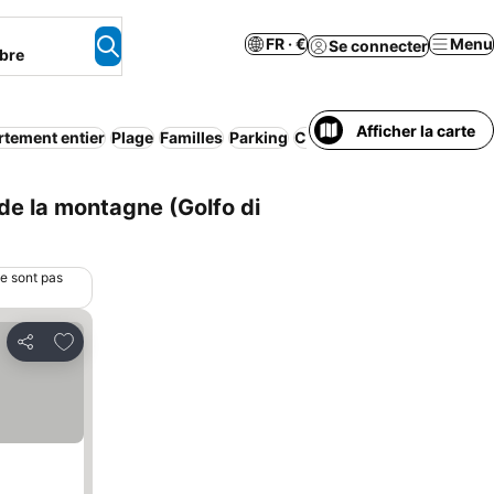
FR · €
Menu
Se connecter
bre
Afficher la carte
tement entier
Plage
Familles
Parking
Climatisation
Petit déjeun
de la montagne (Golfo di
ne sont pas
Ajouter à mes favoris
Partager