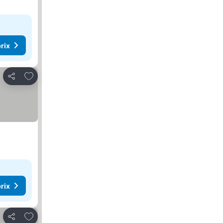
rix
Ajouter à mes favoris
Partager
rix
Ajouter à mes favoris
Partager