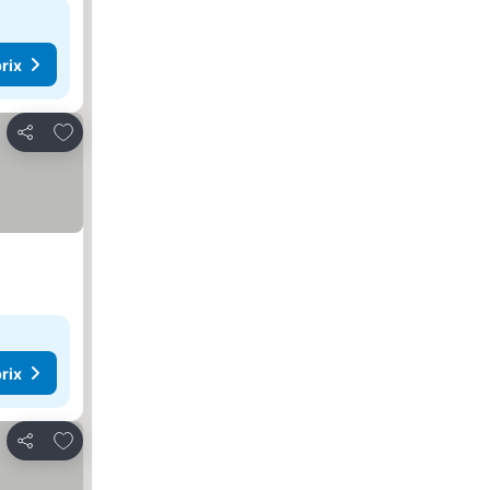
rix
Ajouter à mes favoris
Partager
rix
Ajouter à mes favoris
Partager