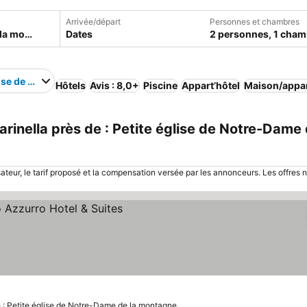
Arrivée/départ
Personnes et chambres
Dates
2 personnes, 1 cham
lise de Notre-Dame de la montagne
Hôtels
Avis : 8,0+
Piscine
Appart’hôtel
Maison/appar
rinella près de : Petite église de Notre-Dame 
sateur, le tarif proposé et la compensation versée par les annonceurs. Les offres 
 : Petite église de Notre-Dame de la montagne