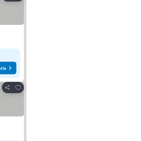
rix
Ajouter à mes favoris
Partager