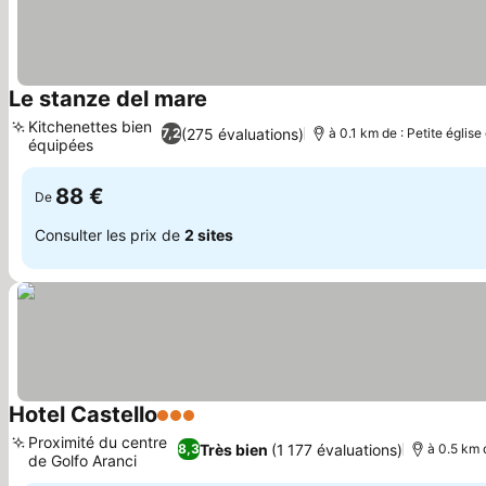
Le stanze del mare
Kitchenettes bien
(275 évaluations)
7,2
à 0.1 km de : Petite égli
équipées
88 €
De
Consulter les prix de
2 sites
Hotel Castello
3 Étoiles
Proximité du centre
Très bien
(1 177 évaluations)
8,3
à 0.5 km 
de Golfo Aranci