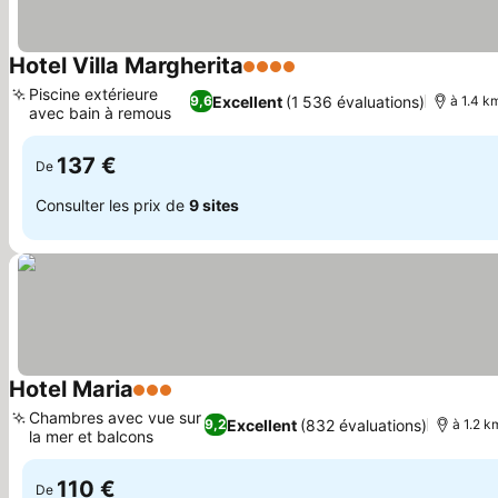
Hotel Villa Margherita
4 Étoiles
Piscine extérieure
Excellent
(1 536 évaluations)
9,6
à 1.4 k
avec bain à remous
137 €
De
Consulter les prix de
9 sites
Hotel Maria
3 Étoiles
Chambres avec vue sur
Excellent
(832 évaluations)
9,2
à 1.2 k
la mer et balcons
110 €
De