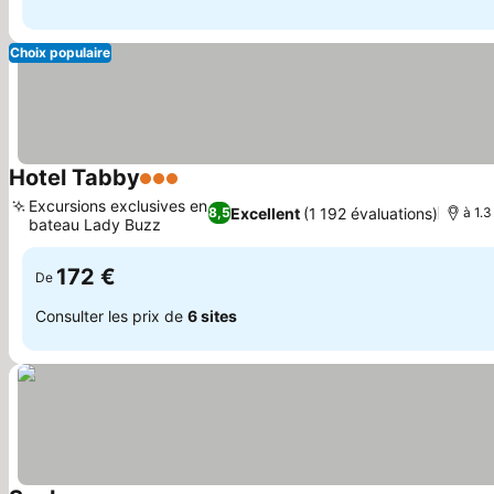
Choix populaire
Hotel Tabby
3 Étoiles
Excursions exclusives en
Excellent
(1 192 évaluations)
8,5
à 1.
bateau Lady Buzz
172 €
De
Consulter les prix de
6 sites