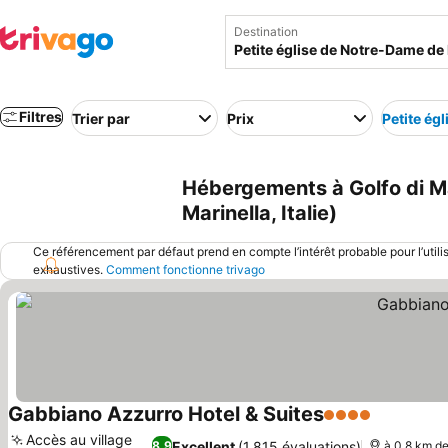
Destination
Filtres
Trier par
Prix
Petite ég
Hébergements à Golfo di Ma
Marinella, Italie)
Ce référencement par défaut prend en compte l’intérêt probable pour l’utili
exhaustives.
Comment fonctionne trivago
Gabbiano Azzurro Hotel & Suites
4 Étoiles
Accès au village
Excellent
(1 815 évaluations)
8,9
à 0.8 km de