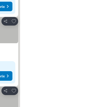
rix
Ajouter à mes favoris
Partager
rix
Ajouter à mes favoris
Partager