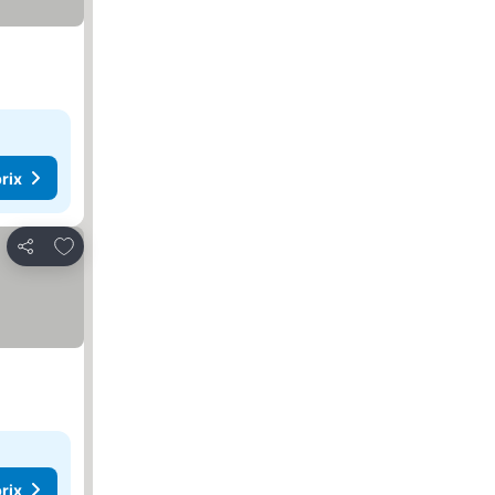
rix
Ajouter à mes favoris
Partager
rix