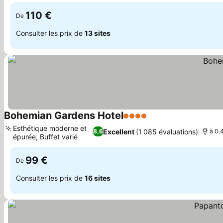
110 €
De
Consulter les prix de
13 sites
Bohemian Gardens Hotel
4 Étoiles
Consulter les prix
Esthétique moderne et
Excellent
(1 085 évaluations)
8,6
à 0.
épurée, Buffet varié
Consulter les prix
99 €
De
Consulter les prix de
16 sites