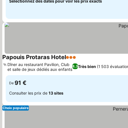
Sélectionnez des dates pour voir les prix exacts
Papouis Protaras Hotel
3 Étoiles
Consulter les prix
Dîner au restaurant Pavilion, Club
Très bien
(1 503 évaluatio
8,3
et salle de jeux dédiés aux enfants
Consulter les prix
91 €
De
Consulter les prix de
13 sites
Choix populaire