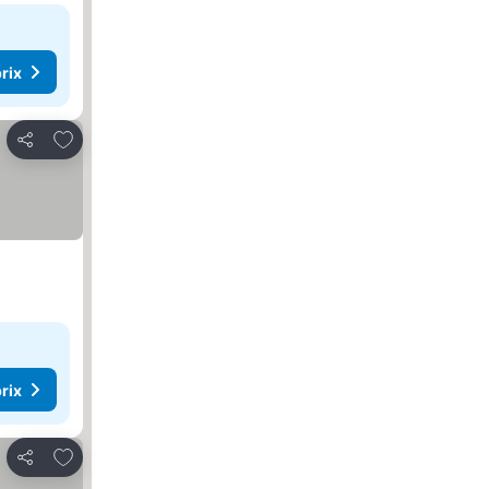
rix
Ajouter à mes favoris
Partager
rix
Ajouter à mes favoris
Partager