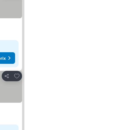
rix
Ajouter à mes favoris
Partager