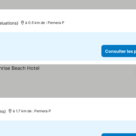
prix
aluations)
à 0.5 km de : Pernera P
Consulter les p
ns)
à 1.7 km de : Pernera P