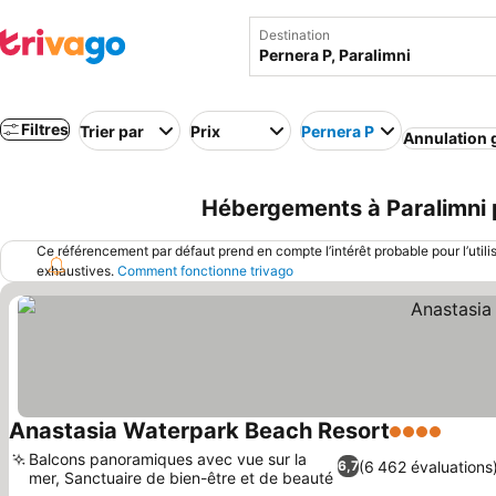
Destination
Filtres
Trier par
Prix
Pernera P
Annulation g
Hébergements à Paralimni p
Ce référencement par défaut prend en compte l’intérêt probable pour l’utili
exhaustives.
Comment fonctionne trivago
Anastasia Waterpark Beach Resort
4 Étoiles
Consul
Balcons panoramiques avec vue sur la
(6 462 évaluations
6,7
mer, Sanctuaire de bien-être et de beauté
Consulter les prix