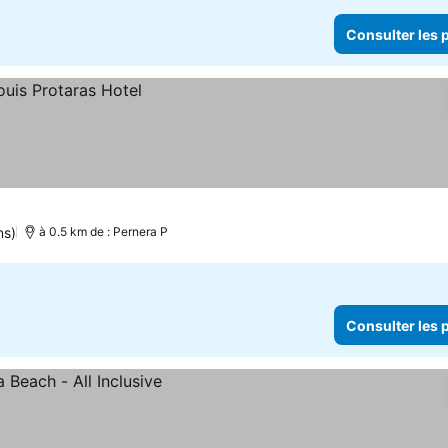
Consulter les p
ns)
à 0.5 km de : Pernera P
Consulter les p