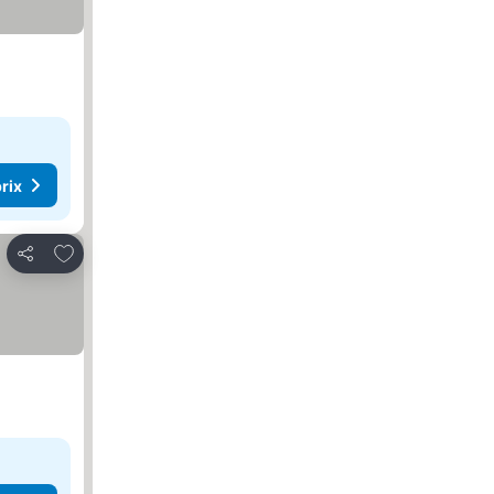
rix
Ajouter à mes favoris
Partager