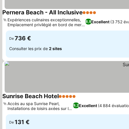
Pernera Beach - All Inclusive
4 Étoiles
Consulter les 
Expériences culinaires exceptionnelles,
Excellent
(3 752 év
8,9
Emplacement privilégié en bord de mer à
Consulter les prix
Pernera
736 €
De
Consulter les prix de
2 sites
Sunrise Beach Hotel
5 Étoiles
Consulter les prix
Accès au spa Sunrise Pearl,
Excellent
(4 884 évaluatio
9,2
Installations de loisirs axées sur la
Consulter les prix
famille
131 €
De