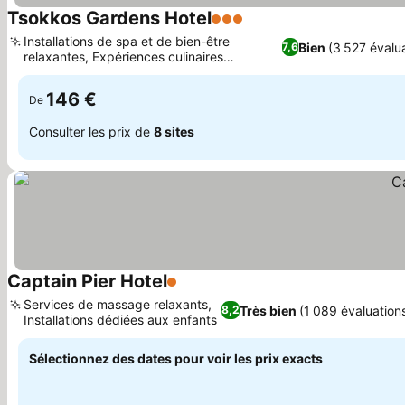
Tsokkos Gardens Hotel
3 Étoiles
Consulter les prix
Installations de spa et de bien-être
Bien
(3 527 évalu
7,6
relaxantes, Expériences culinaires
Consulter les prix
thématiques variées
146 €
De
Consulter les prix de
8 sites
Captain Pier Hotel
1 Étoiles
Consulter les prix
Services de massage relaxants,
Très bien
(1 089 évaluation
8,2
Installations dédiées aux enfants
Consulter les prix
Sélectionnez des dates pour voir les prix exacts