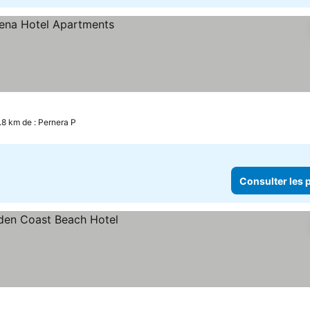
rix
.8 km de : Pernera P
Consulter les p
s prix