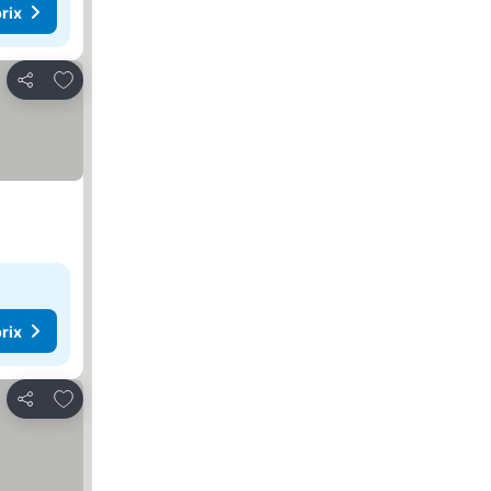
rix
Ajouter à mes favoris
Partager
rix
Ajouter à mes favoris
Partager