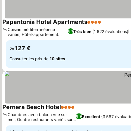
Papantonia Hotel Apartments
4 Étoiles
Consulter les
Cuisine méditerranéenne
Très bien
(1 622 évaluations)
8,1
variée, Hôtel-appartement
Consulter les prix
familial
127 €
De
Consulter les prix de
10 sites
Pernera Beach Hotel
4 Étoiles
Consulter les prix
Chambres avec balcon vue sur
Excellent
(3 587 évaluati
8,9
mer, Quatre restaurants variés sur
Consulter les prix
place