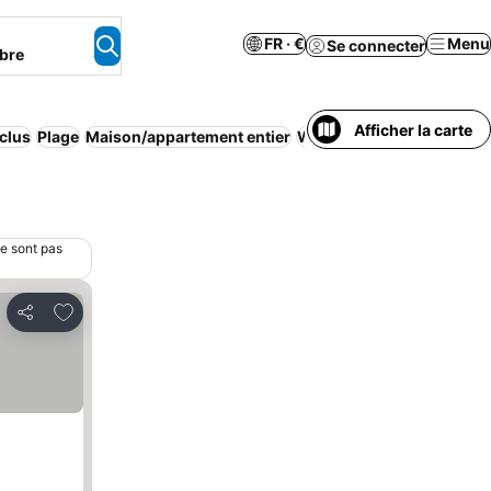
FR · €
Menu
Se connecter
bre
Afficher la carte
nclus
Plage
Maison/appartement entier
Wi-Fi
Demi-pension
Appa
ne sont pas
Ajouter à mes favoris
Partager