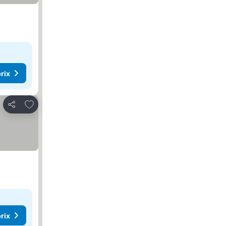
rix
Ajouter à mes favoris
Partager
rix