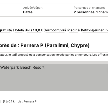
Arrivée/départ
Personnes et chambres
Dates
2 personnes, 1 cham
ratuite
Hôtels
Avis : 8,0+
Tout compris
Piscine
Petit déjeuner i
rès de : Pernera P (Paralimni, Chypre)
sateur, le tarif proposé et la compensation versée par les annonceurs. Les offres 
ter les prix
)
à 0.1 km de : Pernera P