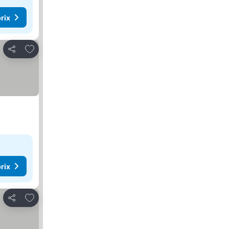
rix
Ajouter à mes favoris
Partager
rix
Ajouter à mes favoris
Partager