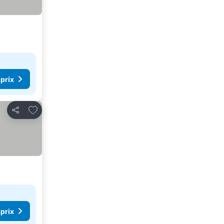
 prix
Ajouter à mes favoris
Partager
 prix