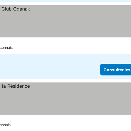
stonnais
Consulter les
tonnais