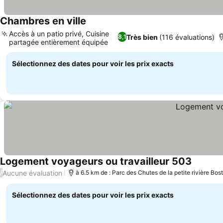
Chambres en ville
Consulter les prix
Accès à un patio privé, Cuisine
Très bien
(116 évaluations)
8,1
partagée entièrement équipée
Consulter les prix
Sélectionnez des dates pour voir les prix exacts
Logement voyageurs ou travailleur 503
Consulte
Aucune évaluation
/
à 6.5 km de : Parc des Chutes de la petite rivière Bos
Sélectionnez des dates pour voir les prix exacts