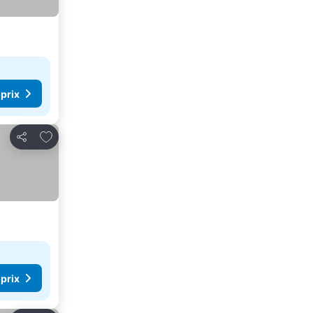
 prix
Ajouter à mes favoris
Partager
 prix