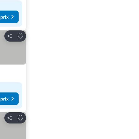
 prix
Ajouter à mes favoris
Partager
 prix
Ajouter à mes favoris
Partager