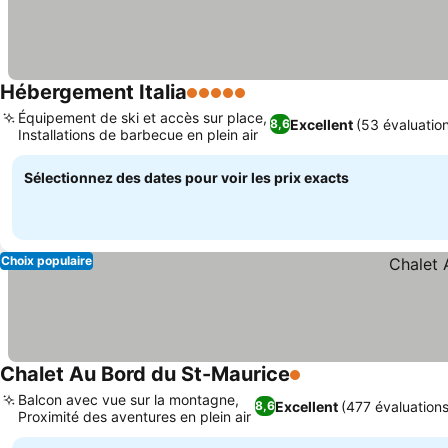
Hébergement Italia
5 Étoiles
Consulter les prix
Équipement de ski et accès sur place,
Excellent
(53 évaluatio
8,6
Installations de barbecue en plein air
Consulter les prix
Sélectionnez des dates pour voir les prix exacts
Choix populaire
Chalet Au Bord du St-Maurice
1 Étoiles
Consulter les prix
Balcon avec vue sur la montagne,
Excellent
(477 évaluations
8,6
Proximité des aventures en plein air
Consulter les prix