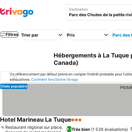
Destination
Filtres
Trier par
Prix
Parc des 
Hébergements à La Tuque pr
Canada)
Ce référencement par défaut prend en compte l’intérêt probable pour l’utili
exhaustives.
Comment fonctionne trivago
Choix populaire
Hotel Marineau La Tuque
3 Étoiles
Consulter les prix
Restaurant régional sur place,
Très bien
(1 539 évaluations)
8,1