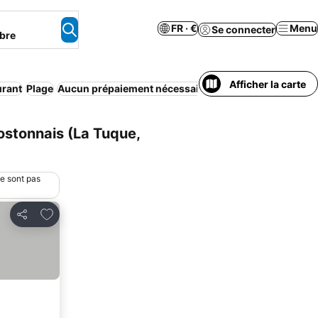
FR · €
Menu
Se connecter
bre
Afficher la carte
urant
Plage
Aucun prépaiement nécessaire
Parking
Animaux acc
ostonnais (La Tuque,
ne sont pas
Ajouter à mes favoris
Partager