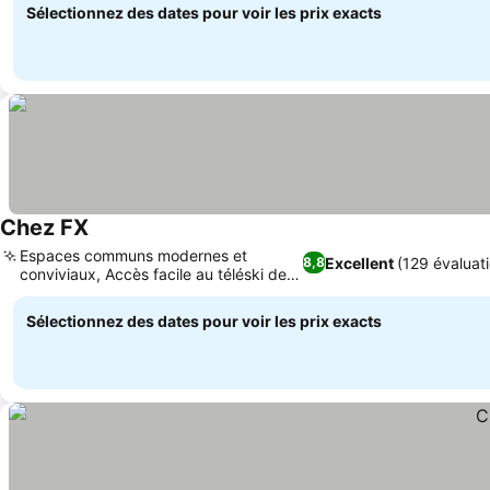
Sélectionnez des dates pour voir les prix exacts
Chez FX
Consulter les prix
Espaces communs modernes et
Excellent
(129 évaluat
8,8
conviviaux, Accès facile au téléski de
Consulter les prix
La Tuque
Sélectionnez des dates pour voir les prix exacts