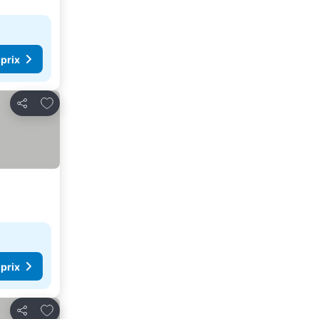
 prix
Ajouter à mes favoris
Partager
 prix
Ajouter à mes favoris
Partager