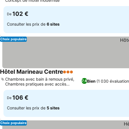
Concept de motel modernisé
Consulter les prix
102 €
De
Consulter les prix de
6 sites
Choix populaire
Hôtel Marineau Centre
3 Étoiles
Consulter les prix
Chambres avec bain à remous privé,
Bien
(1 030 évaluation
7,6
Chambres pratiques avec accès
Consulter les prix
extérieur
106 €
De
Consulter les prix de
5 sites
Choix populaire