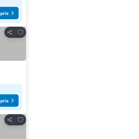
 prix
Ajouter à mes favoris
Partager
 prix
Ajouter à mes favoris
Partager