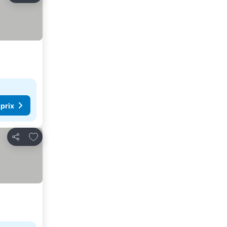
 prix
Ajouter à mes favoris
Partager