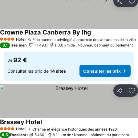
Partager
Aj
Crowne Plaza Canberra By Ihg
Consulter les prix
Hôtel
Emplacement privilégié à proximité des attractions de la ville
C
4 Étoiles
8,1
Très bien
11 493
à 3.0 km de : Nouveau bâtiment du parlement
92 €
De
Consulter les prix de
14 sites
Consulter les prix
Partager
Aj
Brassey Hotel
Consulter les prix
Hôtel
Charme et élégance historiques des années 1920
Consulter
4 Étoiles
8,5
Excellent
5 460
à 1.1 km de : Nouveau bâtiment du parlement