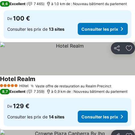
4 Étoiles
8,6
Excellent
7 465
à 1.0 km de : Nouveau bâtiment du parlement
100 €
De
Consulter les prix de
13 sites
Consulter les prix
Partager
Aj
Hotel Realm
Consulter les prix
Hôtel
Vaste offre de restauration au Realm Precinct
Consulter 
5 Étoiles
8,7
Excellent
7 359
à 0.9 km de : Nouveau bâtiment du parlement
129 €
De
Consulter les prix de
14 sites
Consulter les prix