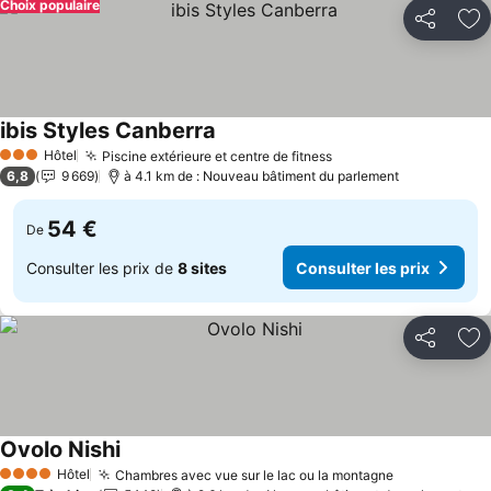
Choix populaire
Partager
Aj
ibis Styles Canberra
Consulter les prix
Hôtel
Piscine extérieure et centre de fitness
Consulter les prix
3 Étoiles
6,8
9 669
à 4.1 km de : Nouveau bâtiment du parlement
54 €
De
Consulter les prix de
8 sites
Consulter les prix
Partager
Aj
Ovolo Nishi
Consulter les prix
Hôtel
Chambres avec vue sur le lac ou la montagne
Consulter le
4 Étoiles