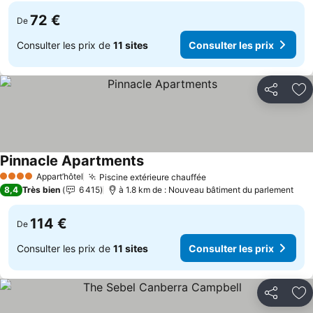
72 €
De
Consulter les prix de
11 sites
Consulter les prix
Partager
Aj
Pinnacle Apartments
Consulter les prix
Appart’hôtel
Piscine extérieure chauffée
Consulter les prix
4 Étoiles
8,4
Très bien
6 415
à 1.8 km de : Nouveau bâtiment du parlement
114 €
De
Consulter les prix de
11 sites
Consulter les prix
Partager
Aj