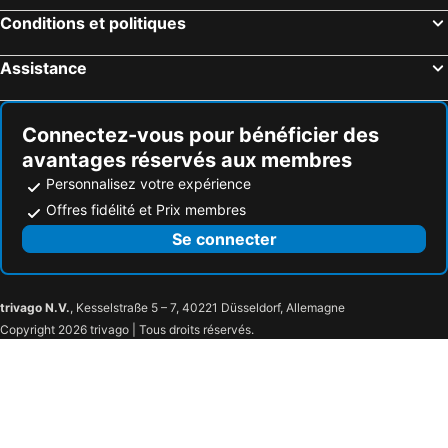
Design Icon Apartments At Newacton
Canberra Short Term and Holiday Accommodation
Conditions et politiques
Assistance
Connectez-vous pour bénéficier des
avantages réservés aux membres
Personnalisez votre expérience
Offres fidélité et Prix membres
Se connecter
trivago N.V.
, Kesselstraße 5 – 7, 40221 Düsseldorf, Allemagne
Copyright 2026 trivago | Tous droits réservés.