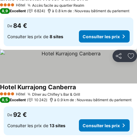
Consulter les prix
Hôtel
Accès facile au quartier Realm
Consulter les prix
4 Étoiles
8,9
Excellent
6 824
à 0.8 km de : Nouveau bâtiment du parlement
84 €
De
Consulter les prix de
8 sites
Consulter les prix
Partager
Aj
Hotel Kurrajong Canberra
Consulter les prix
Hôtel
Dîner au Chifley's Bar & Grill
Consulter les prix
4 Étoiles
8,5
Excellent
10 242
à 0.9 km de : Nouveau bâtiment du parlement
92 €
De
Consulter les prix de
13 sites
Consulter les prix