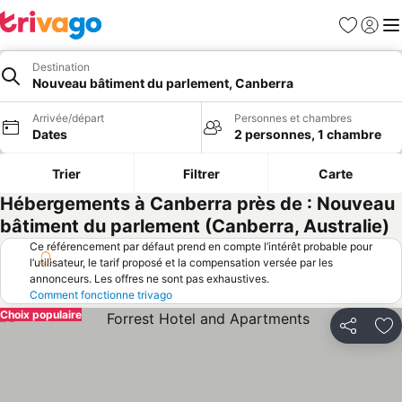
Favoris
Se con
Me
Destination
Nouveau bâtiment du parlement, Canberra
Arrivée/départ
Personnes et chambres
Dates
2 personnes, 1 chambre
Trier
Filtrer
Carte
Hébergements à Canberra près de : Nouveau
bâtiment du parlement (Canberra, Australie)
Ce référencement par défaut prend en compte l’intérêt probable pour
l’utilisateur, le tarif proposé et la compensation versée par les
annonceurs. Les offres ne sont pas exhaustives.
Comment fonctionne trivago
Choix populaire
Partager
Aj