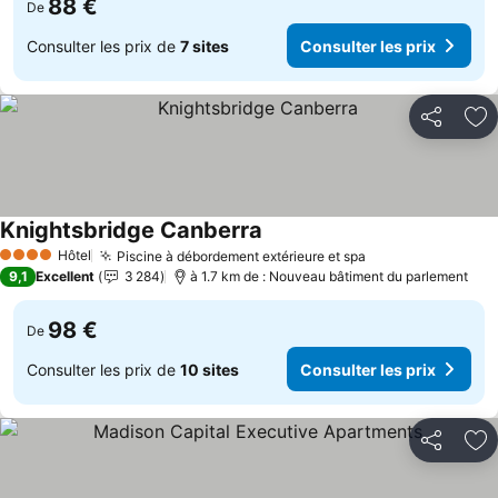
88 €
De
Consulter les prix de
7 sites
Consulter les prix
Partager
Aj
Knightsbridge Canberra
Consulter les prix
Hôtel
Piscine à débordement extérieure et spa
Consulter les pr
4 Étoiles
9,1
Excellent
3 284
à 1.7 km de : Nouveau bâtiment du parlement
98 €
De
Consulter les prix de
10 sites
Consulter les prix
Partager
Aj