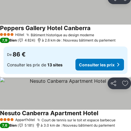
Partager
Aj
Peppers Gallery Hotel Canberra
Consulter les prix
Hôtel
Bâtiment historique au design moderne
Consulter les pri
4 Étoiles
7,9
Bien
4 824
à 2.6 km de : Nouveau bâtiment du parlement
86 €
De
Consulter les prix de
13 sites
Consulter les prix
Partager
Aj
Nesuto Canberra Apartment Hotel
Consulter les p
Appart’hôtel
Court de tennis sur le toit et espace barbecue
Consult
4 Étoiles
7,6
Bien
5 181
à 3.0 km de : Nouveau bâtiment du parlement