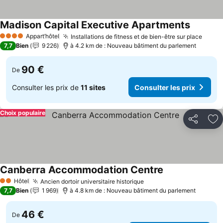
Madison Capital Executive Apartments
Consulter
Appart’hôtel
Installations de fitness et de bien-être sur place
Consu
4 Étoiles
7,7
Bien
9 226
à 4.2 km de : Nouveau bâtiment du parlement
90 €
De
Consulter les prix de
11 sites
Consulter les prix
Choix populaire
Partager
Aj
Canberra Accommodation Centre
Consulter les pr
Hôtel
Ancien dortoir universitaire historique
Consulter les prix
2 Étoiles
7,7
Bien
1 969
à 4.8 km de : Nouveau bâtiment du parlement
46 €
De