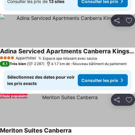
Consulter les prix de
13 sites
Consulter les prix
Partager
Aj
Adina Serviced Apartments Canberra Kingston
Consulter les prix
Appart’hôtel
Espace spa relaxant avec sauna
Consulter les pri
4 Étoiles
8,1
Très bien
2 287
à 1.7 km de : Nouveau bâtiment du parlement
Sélectionnez des dates pour voir
Consulter les prix
les prix exacts
Choix populaire
Partager
Aj
Meriton Suites Canberra
Consulter les prix