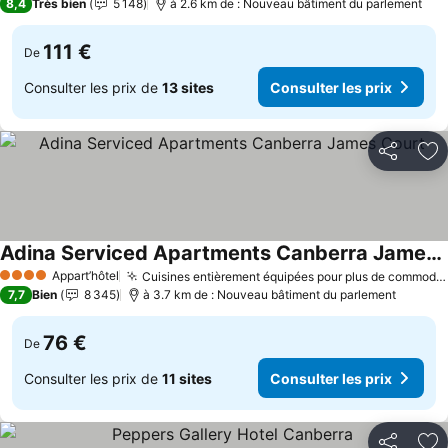
8,4
Très bien
5 148
à 2.6 km de : Nouveau bâtiment du parlement
111 €
De
Consulter les prix de
13 sites
Consulter les prix
Partager
Aj
Adina Serviced Apartments Canberra James Court
Consulter les prix
Appart’hôtel
Cuisines entièrement équipées pour plus de commodité
4 Étoiles
7,7
Bien
8 345
à 3.7 km de : Nouveau bâtiment du parlement
76 €
De
Consulter les prix de
11 sites
Consulter les prix