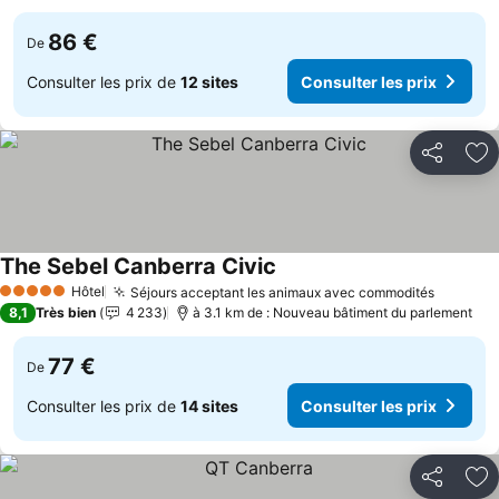
86 €
De
Consulter les prix de
12 sites
Consulter les prix
Partager
Aj
The Sebel Canberra Civic
Consulter les prix
Hôtel
Séjours acceptant les animaux avec commodités
Consult
5 Étoiles
8,1
Très bien
4 233
à 3.1 km de : Nouveau bâtiment du parlement
77 €
De
Consulter les prix de
14 sites
Consulter les prix
Partager
Aj