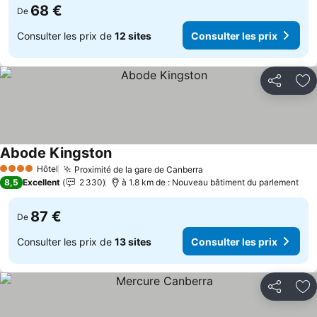
68 €
De
Consulter les prix de
12 sites
Consulter les prix
Partager
Aj
Abode Kingston
Consulter les prix
Hôtel
Proximité de la gare de Canberra
Consulter les prix
4 Étoiles
8,5
Excellent
2 330
à 1.8 km de : Nouveau bâtiment du parlement
87 €
De
Consulter les prix de
13 sites
Consulter les prix
Partager
Aj