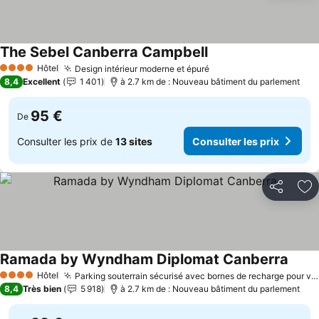
The Sebel Canberra Campbell
Consulter les prix
Hôtel
Design intérieur moderne et épuré
Consulter les prix
4 Étoiles
8,4
Excellent
1 401
à 2.7 km de : Nouveau bâtiment du parlement
95 €
De
Consulter les prix de
13 sites
Consulter les prix
Partager
Aj
Ramada by Wyndham Diplomat Canberra
Consu
Hôtel
Parking souterrain sécurisé avec bornes de recharge pour véhicules électriques
4 Étoiles
8,4
Très bien
5 918
à 2.7 km de : Nouveau bâtiment du parlement