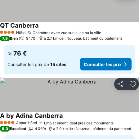
QT Canberra
Consulter les prix
Hôtel
Chambres avec vue sur le lac ou la ville
Consulter les pr
4 Étoiles
7,9
Bien
9 170
à 2.7 km de : Nouveau bâtiment du parlement
76 €
De
Consulter les prix de
15 sites
Consulter les prix
Partager
Aj
A by Adina Canberra
Consulter les prix
Appart’hôtel
Emplacement idéal près des monuments
Consulter l
4 Étoiles
9,0
Excellent
4 069
à 2.9 km de : Nouveau bâtiment du parlement