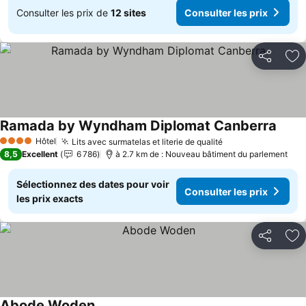
Consulter les prix de
12 sites
Consulter les prix
Partager
Aj
Ramada by Wyndham Diplomat Canberra
Consu
Hôtel
Lits avec surmatelas et literie de qualité
Consulter les pr
4 Étoiles
8,5
Excellent
6 786
à 2.7 km de : Nouveau bâtiment du parlement
Sélectionnez des dates pour voir
Consulter les prix
les prix exacts
Partager
Aj
Abode Woden