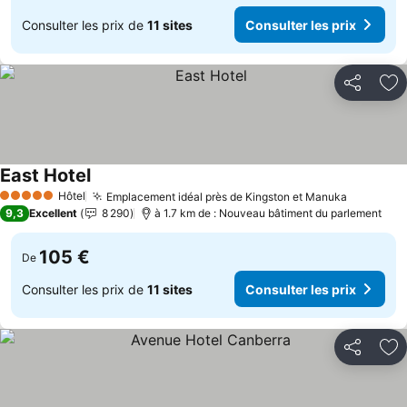
Consulter les prix de
11 sites
Consulter les prix
Partager
Aj
East Hotel
Consulter les prix
Hôtel
Emplacement idéal près de Kingston et Manuka
Consulter
5 Étoiles
9,3
Excellent
8 290
à 1.7 km de : Nouveau bâtiment du parlement
105 €
De
Consulter les prix de
11 sites
Consulter les prix
Partager
Aj