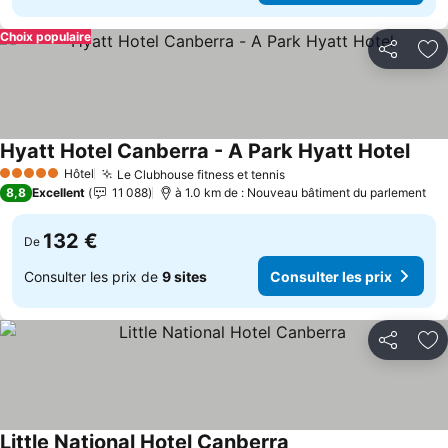
Choix populaire
Partager
Aj
Hyatt Hotel Canberra - A Park Hyatt Hotel
Consu
Hôtel
Le Clubhouse fitness et tennis
Consulter les prix
5 Étoiles
8,8
Excellent
11 088
à 1.0 km de : Nouveau bâtiment du parlement
132 €
De
Consulter les prix de
9 sites
Consulter les prix
Partager
Aj
Little National Hotel Canberra