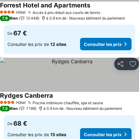
Forrest Hotel and Apartments
Consulter les prix
Hôtel
Accès à prix réduit aux courts de tennis
Consulter les pri
4 Étoiles
7,9
Bien
12 448
à 0.9 km de : Nouveau bâtiment du parlement
67 €
De
Consulter les prix de
12 sites
Consulter les prix
Partager
Aj
Rydges Canberra
Consulter les prix
Hôtel
Piscine intérieure chauffée, spa et sauna
Consulter les p
4 Étoiles
7,5
Bien
7 199
à 0.9 km de : Nouveau bâtiment du parlement
68 €
De
Consulter les prix de
15 sites
Consulter les prix