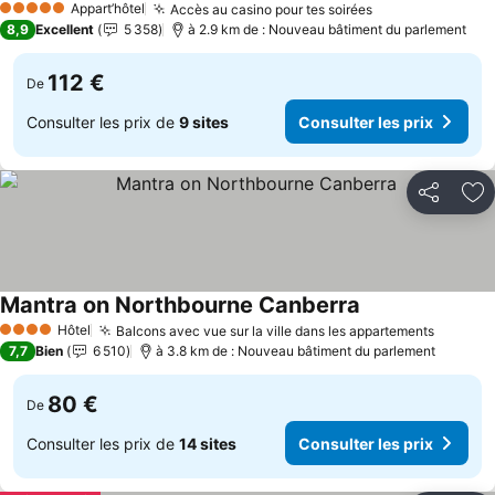
Appart’hôtel
Accès au casino pour tes soirées
Consulter les p
5 Étoiles
8,9
Excellent
5 358
à 2.9 km de : Nouveau bâtiment du parlement
112 €
De
Consulter les prix de
9 sites
Consulter les prix
Partager
Aj
Mantra on Northbourne Canberra
Consulter les pr
Hôtel
Balcons avec vue sur la ville dans les appartements
Consult
4 Étoiles
7,7
Bien
6 510
à 3.8 km de : Nouveau bâtiment du parlement
80 €
De
Consulter les prix de
14 sites
Consulter les prix