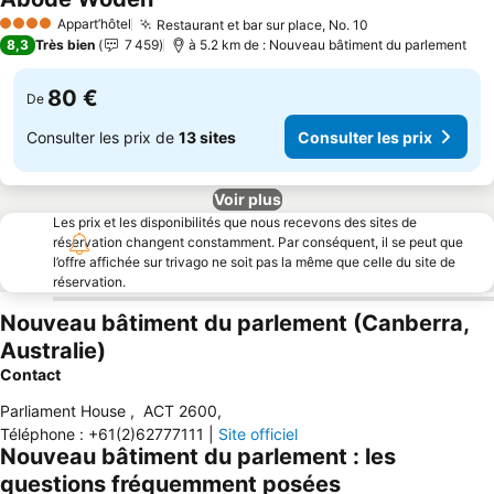
Consulter les prix
Appart’hôtel
Restaurant et bar sur place, No. 10
Consulter les p
4 Étoiles
8,3
Très bien
7 459
à 5.2 km de : Nouveau bâtiment du parlement
80 €
De
Consulter les prix de
13 sites
Consulter les prix
Voir plus
Les prix et les disponibilités que nous recevons des sites de
réservation changent constamment. Par conséquent, il se peut que
l’offre affichée sur trivago ne soit pas la même que celle du site de
réservation.
Nouveau bâtiment du parlement (Canberra,
Australie)
Contact
Parliament House
,
ACT 2600
,
Téléphone
:
+61(2)62777111
|
Site officiel
Nouveau bâtiment du parlement : les
questions fréquemment posées