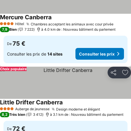
Mercure Canberra
Consulter les prix
Hôtel
Chambres acceptant les animaux avec cour privée
Consulte
4 Étoiles
7,9
Bien
7 222
à 4.0 km de : Nouveau bâtiment du parlement
75 €
De
Consulter les prix de
14 sites
Consulter les prix
Choix populaire
Partager
Aj
Little Drifter Canberra
Consulter les prix
Auberge de jeunesse
Design moderne et élégant
Consulter les 
4 Étoiles
8,2
Très bien
3 412
à 3.1 km de : Nouveau bâtiment du parlement
72 €
De