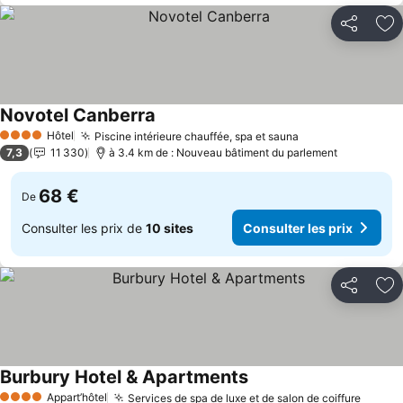
Partager
Aj
Novotel Canberra
Consulter les prix
Hôtel
Piscine intérieure chauffée, spa et sauna
Consulter les p
4 Étoiles
7,3
11 330
à 3.4 km de : Nouveau bâtiment du parlement
68 €
De
Consulter les prix de
10 sites
Consulter les prix
Partager
Aj
Burbury Hotel & Apartments
Consulter les prix
Appart’hôtel
Services de spa de luxe et de salon de coiffure
Consul