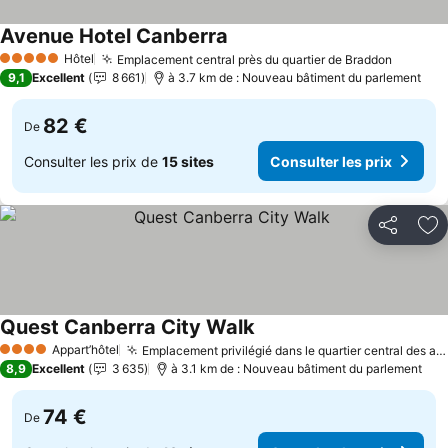
Avenue Hotel Canberra
Consulter les prix
Hôtel
Emplacement central près du quartier de Braddon
Consult
5 Étoiles
9,1
Excellent
8 661
à 3.7 km de : Nouveau bâtiment du parlement
82 €
De
Consulter les prix de
15 sites
Consulter les prix
Partager
Aj
Quest Canberra City Walk
Consulter les prix
Appart’hôtel
Emplacement privilégié dans le quartier central des affaires
4 Étoiles
8,9
Excellent
3 635
à 3.1 km de : Nouveau bâtiment du parlement
74 €
De