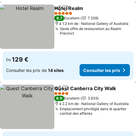
Hotel Realm
Partager
Ajouter à mes favoris
5 Étoiles
8,7
Excellent
7 359
à 1.3 km de : National Gallery of Australia
Vaste offre de restauration au Realm
Precinct
129 €
De
Consulter les prix de
14 sites
Consulter les prix
Quest Canberra City Walk
Partager
Ajouter à mes favoris
4 Étoiles
8,9
Excellent
3 635
à 2.2 km de : National Gallery of Australia
Emplacement privilégié dans le quartier
central des affaires