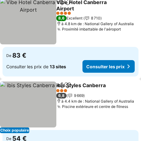
Vibe Hotel Canberra
Partager
Ajouter à mes favoris
Airport
4 Étoiles
8,6
Excellent
8 710
à 4.8 km de : National Gallery of Australia
Proximité imbattable de l'aéroport
83 €
De
Consulter les prix de
13 sites
Consulter les prix
ibis Styles Canberra
Partager
Ajouter à mes favoris
3 Étoiles
6,8
9 669
à 4.4 km de : National Gallery of Australia
Piscine extérieure et centre de fitness
Choix populaire
54 €
De