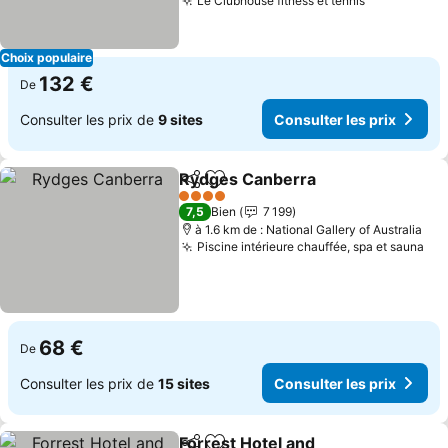
Le Clubhouse fitness et tennis
Choix populaire
132 €
De
Consulter les prix de
9 sites
Consulter les prix
Rydges Canberra
Partager
Ajouter à mes favoris
4 Étoiles
7,5
Bien
7 199
à 1.6 km de : National Gallery of Australia
Piscine intérieure chauffée, spa et sauna
68 €
De
Consulter les prix de
15 sites
Consulter les prix
Forrest Hotel and