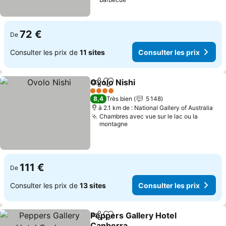
72 €
De
Consulter les prix de
11 sites
Consulter les prix
Ovolo Nishi
Partager
Ajouter à mes favoris
4 Étoiles
8,4
Très bien
5 148
à 2.1 km de : National Gallery of Australia
Chambres avec vue sur le lac ou la
montagne
111 €
De
Consulter les prix de
13 sites
Consulter les prix
Peppers Gallery Hotel
Partager
Ajouter à mes favoris
Canberra