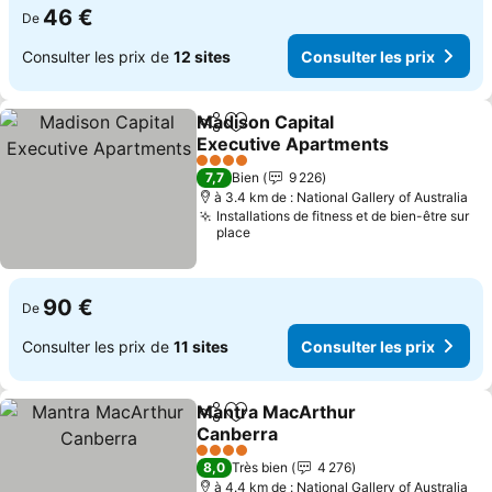
46 €
De
Consulter les prix de
12 sites
Consulter les prix
Madison Capital
Partager
Ajouter à mes favoris
Executive Apartments
4 Étoiles
7,7
Bien
9 226
à 3.4 km de : National Gallery of Australia
Installations de fitness et de bien-être sur
place
90 €
De
Consulter les prix de
11 sites
Consulter les prix
Mantra MacArthur
Partager
Ajouter à mes favoris
Canberra
4 Étoiles
8,0
Très bien
4 276
à 4.4 km de : National Gallery of Australia