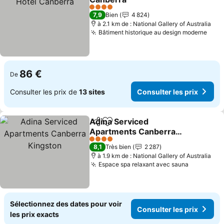
4 Étoiles
7,9
Bien
4 824
à 2.1 km de : National Gallery of Australia
Bâtiment historique au design moderne
86 €
De
Consulter les prix de
13 sites
Consulter les prix
Adina Serviced
Partager
Ajouter à mes favoris
Apartments Canberra
Kingston
4 Étoiles
8,1
Très bien
2 287
à 1.9 km de : National Gallery of Australia
Espace spa relaxant avec sauna
Sélectionnez des dates pour voir
Consulter les prix
les prix exacts