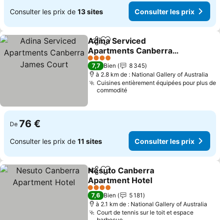
Consulter les prix de
13 sites
Consulter les prix
Adina Serviced
Partager
Ajouter à mes favoris
Apartments Canberra
James Court
4 Étoiles
7,7
Bien
8 345
à 2.8 km de : National Gallery of Australia
Cuisines entièrement équipées pour plus de
commodité
76 €
De
Consulter les prix de
11 sites
Consulter les prix
Nesuto Canberra
Partager
Ajouter à mes favoris
Apartment Hotel
4 Étoiles
7,6
Bien
5 181
à 2.1 km de : National Gallery of Australia
Court de tennis sur le toit et espace
barbecue