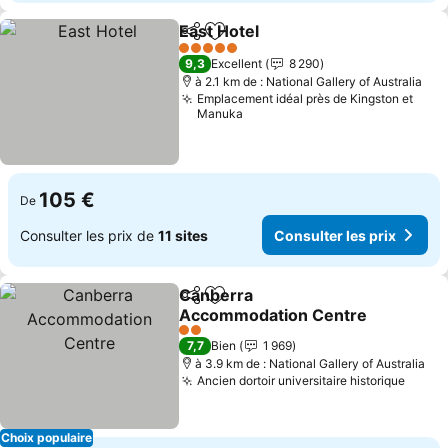
East Hotel
Partager
Ajouter à mes favoris
5 Étoiles
9,3
Excellent
8 290
à 2.1 km de : National Gallery of Australia
Emplacement idéal près de Kingston et
Manuka
105 €
De
Consulter les prix de
11 sites
Consulter les prix
Canberra
Partager
Ajouter à mes favoris
Accommodation Centre
2 Étoiles
7,7
Bien
1 969
à 3.9 km de : National Gallery of Australia
Ancien dortoir universitaire historique
Choix populaire