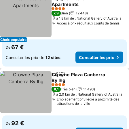
Partager
Ajouter à mes favoris
Apartments
4 Étoiles
7,9
Bien
12 448
à 1.8 km de : National Gallery of Australia
Accès à prix réduit aux courts de tennis
Choix populaire
67 €
De
Consulter les prix de
12 sites
Consulter les prix
Crowne Plaza Canberra
Partager
Ajouter à mes favoris
By Ihg
4 Étoiles
8,1
Très bien
11 493
à 2.0 km de : National Gallery of Australia
Emplacement privilégié à proximité des
attractions de la ville
92 €
De