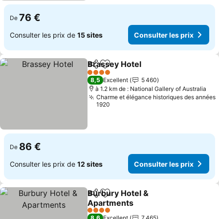
76 €
De
Consulter les prix de
15 sites
Consulter les prix
Brassey Hotel
Partager
Ajouter à mes favoris
4 Étoiles
8,5
Excellent
5 460
à 1.2 km de : National Gallery of Australia
Charme et élégance historiques des années
1920
86 €
De
Consulter les prix de
12 sites
Consulter les prix
Burbury Hotel &
Partager
Ajouter à mes favoris
Apartments
4 Étoiles
8,6
Excellent
7 465