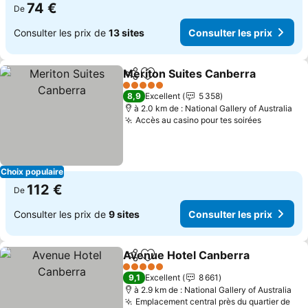
74 €
De
Consulter les prix de
13 sites
Consulter les prix
Meriton Suites Canberra
Partager
Ajouter à mes favoris
5 Étoiles
8,9
Excellent
5 358
à 2.0 km de : National Gallery of Australia
Accès au casino pour tes soirées
Choix populaire
112 €
De
Consulter les prix de
9 sites
Consulter les prix
Avenue Hotel Canberra
Partager
Ajouter à mes favoris
5 Étoiles
9,1
Excellent
8 661
à 2.9 km de : National Gallery of Australia
Emplacement central près du quartier de