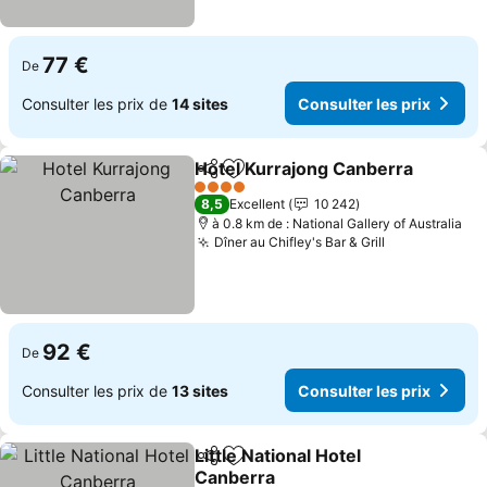
77 €
De
Consulter les prix de
14 sites
Consulter les prix
Hotel Kurrajong Canberra
Partager
Ajouter à mes favoris
4 Étoiles
8,5
Excellent
10 242
à 0.8 km de : National Gallery of Australia
Dîner au Chifley's Bar & Grill
92 €
De
Consulter les prix de
13 sites
Consulter les prix
Little National Hotel
Partager
Ajouter à mes favoris
Canberra