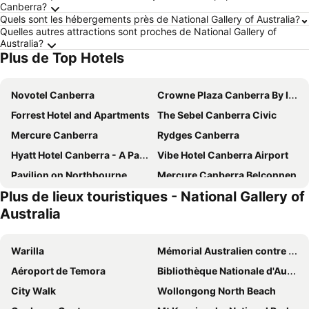
Canberra?
Quels sont les hébergements près de National Gallery of Australia?
Quelles autres attractions sont proches de National Gallery of
Australia?
Plus de Top Hotels
Novotel Canberra
Crowne Plaza Canberra By Ihg
Forrest Hotel and Apartments
The Sebel Canberra Civic
Mercure Canberra
Rydges Canberra
Hyatt Hotel Canberra - A Park Hyatt Hotel
Vibe Hotel Canberra Airport
Pavilion on Northbourne
Mercure Canberra Belconnen
Plus de lieux touristiques - National Gallery of
Mantra MacArthur Canberra
ibis budget Canberra
Australia
ibis Styles Canberra
Avenue Hotel Canberra
Quality Hotel Dickson
Mantra on Northbourne Canberra
Warilla
Mémorial Australien contre les guerres
Abode Belconnen
QT Canberra
Aéroport de Temora
Bibliothèque Nationale d'Australie
Canberra Accommodation Centre
ibis Styles Canberra Eaglehawk
City Walk
Wollongong North Beach
Deco Hotel Canberra
Abode Tuggeranong