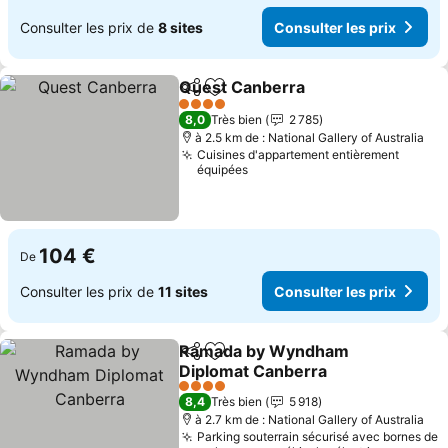
Consulter les prix de
8 sites
Consulter les prix
Quest Canberra
Partager
Ajouter à mes favoris
4 Étoiles
8,0
Très bien
2 785
à 2.5 km de : National Gallery of Australia
Cuisines d'appartement entièrement
équipées
104 €
De
Consulter les prix de
11 sites
Consulter les prix
Ramada by Wyndham
Partager
Ajouter à mes favoris
Diplomat Canberra
4 Étoiles
8,4
Très bien
5 918
à 2.7 km de : National Gallery of Australia
Parking souterrain sécurisé avec bornes de