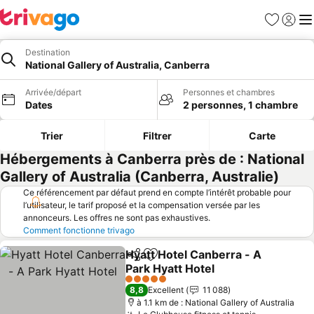
Favoris
Se con
Me
Destination
National Gallery of Australia, Canberra
Arrivée/départ
Personnes et chambres
Dates
2 personnes, 1 chambre
Trier
Filtrer
Carte
Hébergements à Canberra près de : National
Gallery of Australia (Canberra, Australie)
Ce référencement par défaut prend en compte l’intérêt probable pour
l’utilisateur, le tarif proposé et la compensation versée par les
annonceurs. Les offres ne sont pas exhaustives.
Comment fonctionne trivago
Hyatt Hotel Canberra - A
Partager
Ajouter à mes favoris
Park Hyatt Hotel
5 Étoiles
8,8
Excellent
11 088
à 1.1 km de : National Gallery of Australia