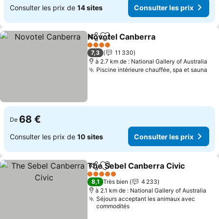
Consulter les prix de
14 sites
Consulter les prix
Novotel Canberra
Partager
Ajouter à mes favoris
4 Étoiles
7,3
11 330
à 2.7 km de : National Gallery of Australia
Piscine intérieure chauffée, spa et sauna
68 €
De
Consulter les prix de
10 sites
Consulter les prix
The Sebel Canberra Civic
Partager
Ajouter à mes favoris
5 Étoiles
8,1
Très bien
4 233
à 2.1 km de : National Gallery of Australia
Séjours acceptant les animaux avec
commodités