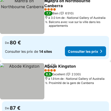
Mantra on Northbourne
Partager
Ajouter à mes favoris
Canberra
4 Étoiles
7,7
Bien
6 510
à 3.0 km de : National Gallery of Australia
Balcons avec vue sur la ville dans les
appartements
80 €
De
Consulter les prix de
14 sites
Consulter les prix
Abode Kingston
Partager
Ajouter à mes favoris
4 Étoiles
8,5
Excellent
2 330
à 1.9 km de : National Gallery of Australia
Proximité de la gare de Canberra
87 €
De