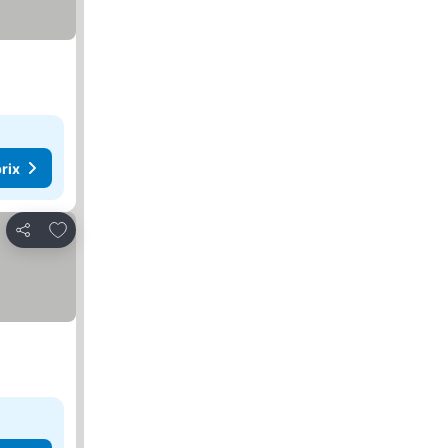
rix
Ajouter à mes favoris
Partager