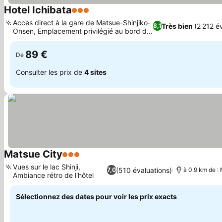
Hotel Ichibata
3 Étoiles
Accès direct à la gare de Matsue-Shinjiko-
Très bien
(2 212 é
8,1
Onsen, Emplacement privilégié au bord du
lac Shinji
89 €
De
Consulter les prix de
4 sites
Matsue City
3 Étoiles
Vues sur le lac Shinji,
(510 évaluations)
7,0
à 0.9 km de :
Ambiance rétro de l'hôtel
Sélectionnez des dates pour voir les prix exacts