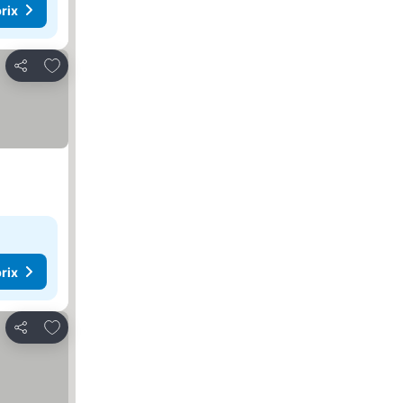
rix
Ajouter à mes favoris
Partager
rix
Ajouter à mes favoris
Partager