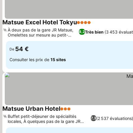
Matsue Excel Hotel Tokyu
4 Étoiles
À deux pas de la gare JR Matsue,
Très bien
(3 453 évaluat
8,2
Omelettes sur mesure au petit-
déjeuner
54 €
De
Consulter les prix de
15 sites
Matsue Urban Hotel
3 Étoiles
Buffet petit-déjeuner de spécialités
(2 537 évaluations
7,3
locales, À quelques pas de la gare JR
Matsue