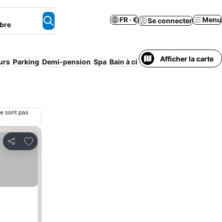
FR · €
Menu
Se connecter
bre
Afficher la carte
urs
Parking
Demi-pension
Spa
Bain à ciel ouvert
Wi-Fi
Ryokan
ne sont pas
Ajouter à mes favoris
Partager