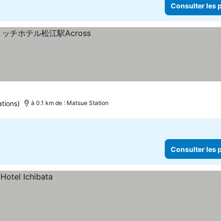
Consulter les p
ations)
à 0.1 km de : Matsue Station
Consulter les p