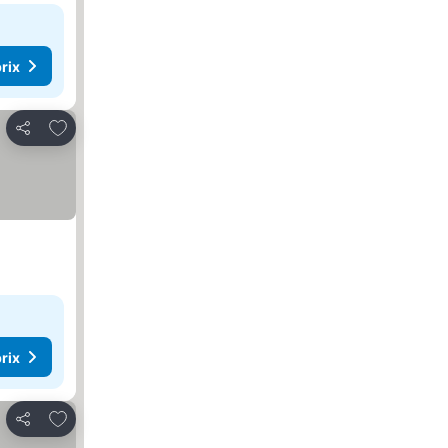
rix
Ajouter à mes favoris
Partager
rix
Ajouter à mes favoris
Partager