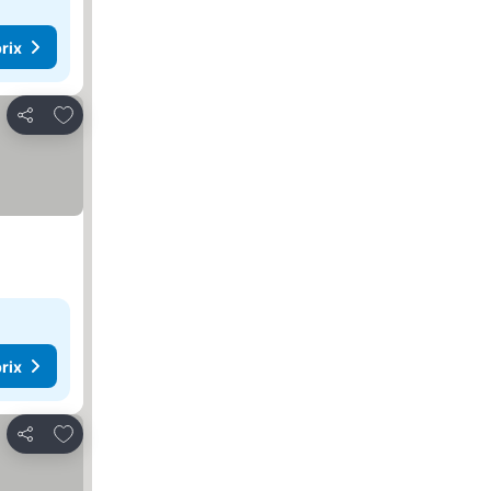
rix
Ajouter à mes favoris
Partager
rix
Ajouter à mes favoris
Partager