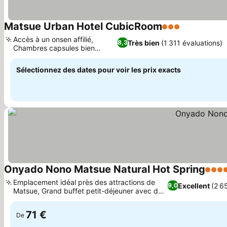
Matsue Urban Hotel CubicRoom
3 Étoiles
Accès à un onsen affilié,
Très bien
(1 311 évaluations)
8,3
Chambres capsules bien
équipées
Sélectionnez des dates pour voir les prix exacts
Onyado Nono Matsue Natural Hot Spring
4 Étoi
Emplacement idéal près des attractions de
Excellent
(2 6
9,0
Matsue, Grand buffet petit-déjeuner avec des
spécialités locales
71 €
De