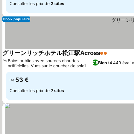
Consulter les prix de
2 sites
Choix populaire
グリーンリッチホテル松江駅Across
2 Étoiles
Bains publics avec sources chaudes
Bien
(4 449 évalu
7,6
artificielles, Vues sur le coucher de soleil du
lac Shinji
53 €
De
Consulter les prix de
7 sites