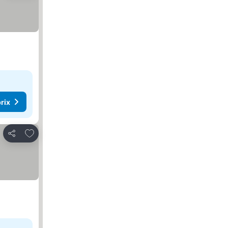
rix
Ajouter à mes favoris
Partager