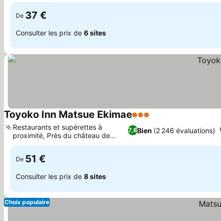
37 €
De
Consulter les prix de
6 sites
Toyoko Inn Matsue Ekimae
3 Étoiles
Restaurants et supérettes à
Bien
(2 246 évaluations)
7,8
proximité, Près du château de
Matsue
51 €
De
Consulter les prix de
8 sites
Choix populaire