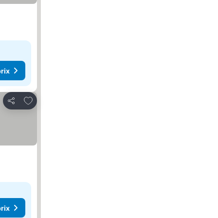
rix
Ajouter à mes favoris
Partager
rix