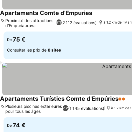
Apartaments Comte d'Empuries
Proximité des attractions
(2 112 évaluations)
7,1
à 1.2 km de : Ma
d'Empuriabrava
75 €
De
Consulter les prix de
8 sites
Apartaments Turístics Comte d'Empúries
2 Étoi
Plusieurs piscines extérieures
(1 145 évaluations)
7,2
à 1.2 km de 
pour tous les âges
74 €
De