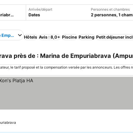
Arrivée/départ
Personnes et chambres
Dates
2 personnes, 1 cham
e Empuriabrava
Hôtels
Avis : 8,0+
Piscine
Parking
Petit déjeuner inc
ava près de : Marina de Empuriabrava (Ampu
sateur, le tarif proposé et la compensation versée par les annonceurs. Les offres 
puriabrava