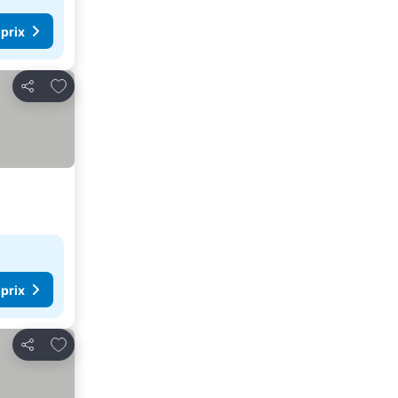
 prix
Ajouter à mes favoris
Partager
 prix
Ajouter à mes favoris
Partager