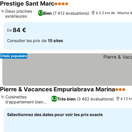
Prestige Sant Marc
4 Étoiles
Deux piscines
Bien
(7 412 évaluations)
7,7
à 3.2 km de : Marina 
extérieures
84 €
De
Consulter les prix de
15 sites
Choix populaire
Pierre & Vacances Empuriabrava Marina
3 Étoil
Cuisinettes
Très bien
(3 462 évaluations)
8,2
à 1.2 
d'appartement bien
équipées
Sélectionnez des dates pour voir les prix exacts