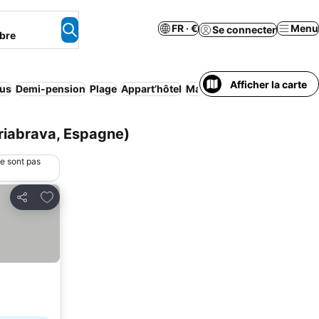
FR · €
Menu
Se connecter
bre
Afficher la carte
lus
Demi-pension
Plage
Appart’hôtel
Maison/appartement entie
riabrava, Espagne)
ne sont pas
Ajouter à mes favoris
Partager