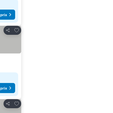
 prix
Ajouter à mes favoris
Partager
 prix
Ajouter à mes favoris
Partager