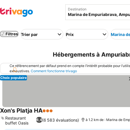
Destination
Filtres
Trier par
Prix
Marina d
Hébergements à Ampuriabr
Ce référencement par défaut prend en compte l’intérêt probable pour l’utili
exhaustives.
Comment fonctionne trivago
Choix populaire
Xon's Platja HA
3 Étoiles
Restaurant
(6 583 évaluations)
6,4
à 1.2 km de : Marina de Em
buffet Oasis