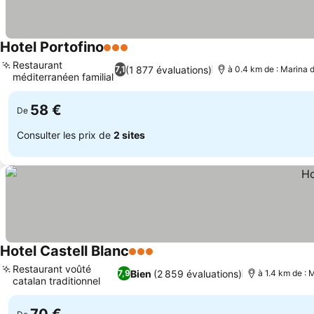
Hotel Portofino
3 Étoiles
Restaurant
(1 877 évaluations)
7,1
à 0.4 km de : Marina
méditerranéen familial
58 €
De
Consulter les prix de
2 sites
Hotel Castell Blanc
3 Étoiles
Restaurant voûté
Bien
(2 859 évaluations)
7,9
à 1.4 km de :
catalan traditionnel