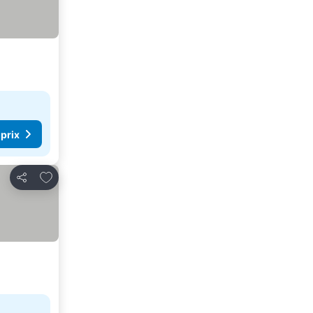
 prix
Ajouter à mes favoris
Partager