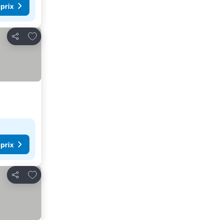
 prix
Ajouter à mes favoris
Partager
 prix
Ajouter à mes favoris
Partager