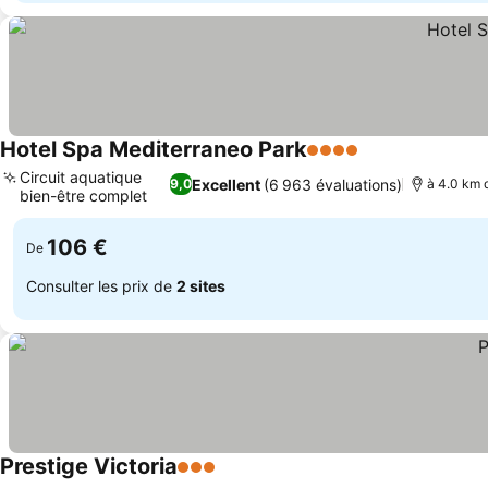
Hotel Spa Mediterraneo Park
4 Étoiles
Circuit aquatique
Excellent
(6 963 évaluations)
9,0
à 4.0 km 
bien-être complet
106 €
De
Consulter les prix de
2 sites
Prestige Victoria
3 Étoiles