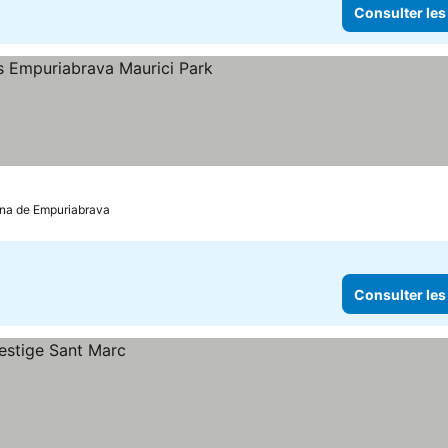
Consulter les
iles
ina de Empuriabrava
Consulter les