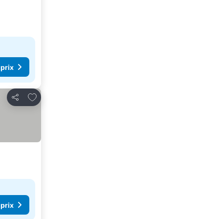
 prix
Ajouter à mes favoris
Partager
 prix