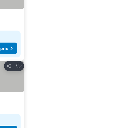
 prix
Ajouter à mes favoris
Partager