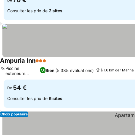
70 €
De
Consulter les prix de
2 sites
Ampuria Inn
3 Étoiles
Piscine
Bien
(5 385 évaluations)
7,6
à 1.6 km de : Marin
extérieure
tropicale
54 €
De
Consulter les prix de
6 sites
Choix populaire