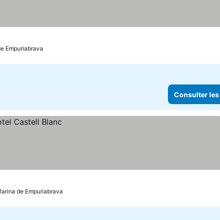
 de Empuriabrava
Consulter les
 Marina de Empuriabrava