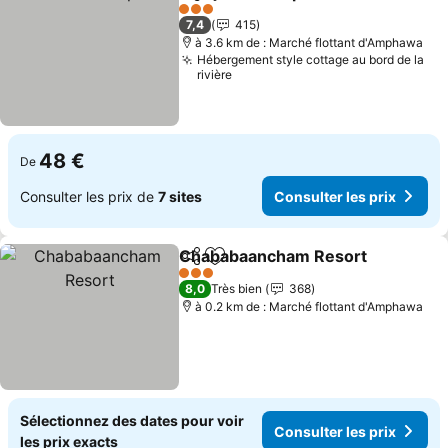
Partager
Ajouter à mes favoris
Consu
3 Étoiles
7,4
415
à 3.6 km de : Marché flottant d'Amphawa
Hébergement style cottage au bord de la
rivière
48 €
De
Consulter les prix de
7 sites
Consulter les prix
Chababaancham Resort
Partager
Ajouter à mes favoris
Co
3 Étoiles
8,0
Très bien
368
à 0.2 km de : Marché flottant d'Amphawa
Sélectionnez des dates pour voir
Consulter les prix
les prix exacts