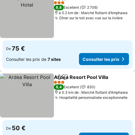
Partager
Ajouter à mes favoris
Con
3 Étoiles
8,8
Excellent
2 706
à 0.2 km de : Marché flottant d'Amphawa
Dîner sur le toit avec vue sur la rivière
Consu
75 €
De
Consulter les prix de
7 sites
Consulter les prix
Ardea Resort Pool Villa
Partager
Ajouter à mes favoris
Con
3 Étoiles
9,4
Excellent
830
à 0.3 km de : Marché flottant d'Amphawa
Hospitalité personnalisée exceptionnelle
Con
50 €
De