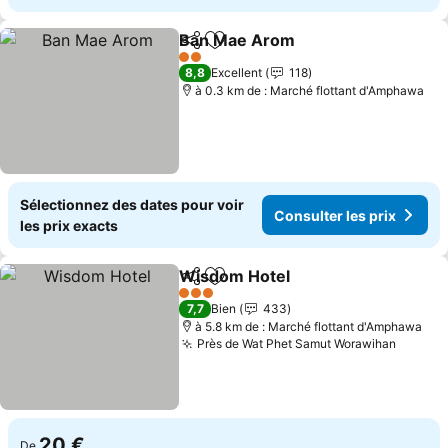
Ban Mae Arom
Partager
Ajouter à mes favoris
Consulter le
2 Étoiles
8,8
Excellent
118
à 0.3 km de : Marché flottant d'Amphawa
Sélectionnez des dates pour voir
Consulter les prix
les prix exacts
Wisdom Hotel
Partager
Ajouter à mes favoris
Consulter le
3 Étoiles
7,7
Bien
433
à 5.8 km de : Marché flottant d'Amphawa
Près de Wat Phet Samut Worawihan
Consult
20 €
De