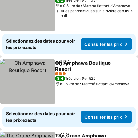
8,2
Très bien
108
à 0.6 km de : Marché flottant d'Amphawa
Vues panoramiques sur la rivière depuis le
hall
Sélectionnez des dates pour voir
Consulter les prix
les prix exacts
Oh Amphawa Boutique
Partager
Ajouter à mes favoris
Resort
Consulter les prix
3 Étoiles
8,4
Très bien
522
à 1.8 km de : Marché flottant d'Amphawa
Sélectionnez des dates pour voir
Consulter les prix
les prix exacts
The Grace Amphawa