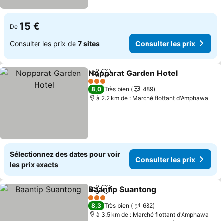
15 €
De
Consulter les prix de
7 sites
Consulter les prix
Nopparat Garden Hotel
Partager
Ajouter à mes favoris
Con
3 Étoiles
8,0
Très bien
489
à 2.2 km de : Marché flottant d'Amphawa
Sélectionnez des dates pour voir
Consulter les prix
les prix exacts
Baantip Suantong
Partager
Ajouter à mes favoris
Consulter
3 Étoiles
8,3
Très bien
682
à 3.5 km de : Marché flottant d'Amphawa