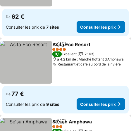
62 €
De
Consulter les prix de
7 sites
Consulter les prix
Asita Eco Resort
Partager
Ajouter à mes favoris
Consulter 
4 Étoiles
9,1
Excellent
2 163
à 4.2 km de : Marché flottant d'Amphawa
Restaurant et café au bord de la rivière
Cons
77 €
De
Consulter les prix de
9 sites
Consulter les prix
Se'sun Amphawa
Partager
Ajouter à mes favoris
Consulter
3 Étoiles