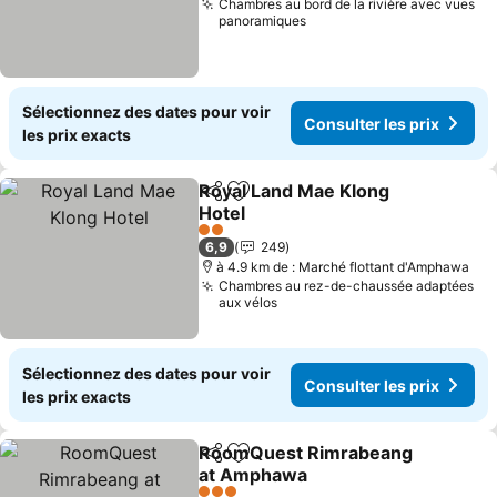
Chambres au bord de la rivière avec vues
panoramiques
Sélectionnez des dates pour voir
Consulter les prix
les prix exacts
Royal Land Mae Klong
Partager
Ajouter à mes favoris
Hotel
Consulter les prix
2 Étoiles
6,9
249
à 4.9 km de : Marché flottant d'Amphawa
Chambres au rez-de-chaussée adaptées
aux vélos
Sélectionnez des dates pour voir
Consulter les prix
les prix exacts
RoomQuest Rimrabeang
Partager
Ajouter à mes favoris
at Amphawa