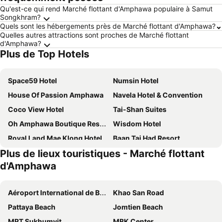
Qu'est-ce qui rend Marché flottant d'Amphawa populaire à Samut
Songkhram?
Quels sont les hébergements près de Marché flottant d'Amphawa?
Quelles autres attractions sont proches de Marché flottant
d'Amphawa?
Plus de Top Hotels
Space59 Hotel
Numsin Hotel
House Of Passion Amphawa
Navela Hotel & Convention
Coco View Hotel
Tai-Shan Suites
Oh Amphawa Boutique Resort
Wisdom Hotel
Royal Land Mae Klong Hotel
Baan Tai Had Resort
Plus de lieux touristiques - Marché flottant
Se'sun Amphawa
Coconut Home Resort
d'Amphawa
The Buffalo Amphawa
Prawapa Place
RoomQuest Amphawa Vaylasamran
Baan Lamoon
Aéroport International de Bangkok Suvarnabhumi
Khao San Road
Ruentonnum
Is Am Are Stay Boutique
Pattaya Beach
Jomtien Beach
Bansuwan Homestay
Villa Amphawa
MRT Sukhumvit
MBK Center