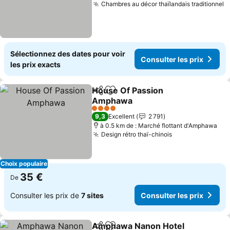
Chambres au décor thaïlandais traditionnel
C
Sélectionnez des dates pour voir
Consulter les prix
les prix exacts
House Of Passion
Partager
Ajouter à mes favoris
Amphawa
Consulter les prix
4 Étoiles
9,3
Excellent
2 791
à 0.5 km de : Marché flottant d'Amphawa
Design rétro thaï-chinois
Consulter les p
Choix populaire
35 €
De
Consulter les prix de
7 sites
Consulter les prix
Amphawa Nanon Hotel