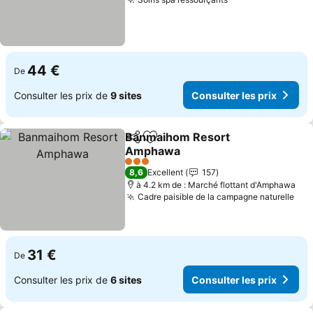
Consulter les pr
44 €
De
Consulter les prix de
9 sites
Consulter les prix
Banmaihom Resort
Partager
Ajouter à mes favoris
Amphawa
Consulter les prix
3 Étoiles
8,6
Excellent
157
à 4.2 km de : Marché flottant d'Amphawa
Cadre paisible de la campagne naturelle
Con
31 €
De
Consulter les prix de
6 sites
Consulter les prix