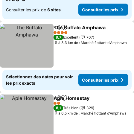
Consulter les prix de
6 sites
Consulter les prix
The Buffalo Amphawa
Partager
Ajouter à mes favoris
Cons
4 Étoiles
8,7
Excellent
707
à 3.3 km de : Marché flottant d'Amphawa
Sélectionnez des dates pour voir
Consulter les prix
les prix exacts
Aple Homestay
Partager
Ajouter à mes favoris
Consulter l
2 Étoiles
8,1
Très bien
329
à 0.5 km de : Marché flottant d'Amphawa