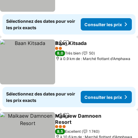
Sélectionnez des dates pour voir
Consulter les prix
les prix exacts
Baan Kitsada
Partager
Ajouter à mes favoris
Consulter les 
2 Étoiles
8,0
Très bien
50
à 0.9 km de : Marché flottant d'Amphawa
Sélectionnez des dates pour voir
Consulter les prix
les prix exacts
Maikaew Damnoen
Partager
Ajouter à mes favoris
Resort
Consulter les prix
3 Étoiles
8,5
Excellent
1 740
à 10.6 km de : Marché flottant d'Amphawa