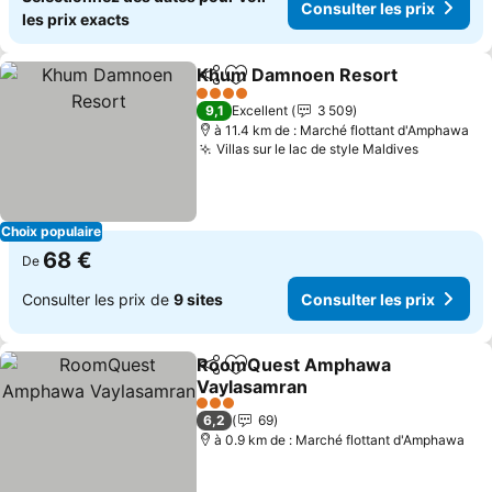
Consulter les prix
les prix exacts
Khum Damnoen Resort
Partager
Ajouter à mes favoris
Con
4 Étoiles
9,1
Excellent
3 509
à 11.4 km de : Marché flottant d'Amphawa
Villas sur le lac de style Maldives
Consulter
Choix populaire
68 €
De
Consulter les prix de
9 sites
Consulter les prix
RoomQuest Amphawa
Partager
Ajouter à mes favoris
Vaylasamran
Consulter les prix
3 Étoiles
6,2
69
à 0.9 km de : Marché flottant d'Amphawa