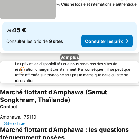
Cuisine locale et internationale authentique
C
45 €
De
Consulter les prix de
9 sites
Consulter les prix
Voir plus
Les prix et les disponibilités que nous recevons des sites de
réservation changent constamment. Par conséquent, il se peut que
l’offre affichée sur trivago ne soit pas la même que celle du site de
réservation.
Marché flottant d'Amphawa (Samut
Songkhram, Thaïlande)
Contact
Amphawa
,
75110
,
|
Site officiel
Marché flottant d'Amphawa : les questions
fréquemment posées