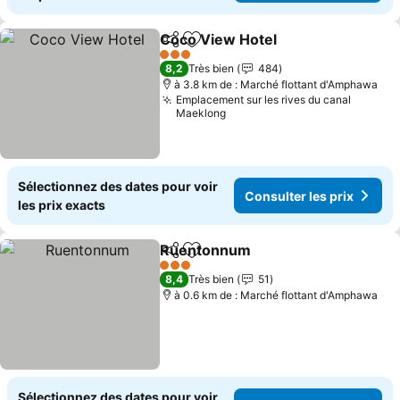
Coco View Hotel
Partager
Ajouter à mes favoris
Consulter 
3 Étoiles
8,2
Très bien
484
à 3.8 km de : Marché flottant d'Amphawa
Emplacement sur les rives du canal
Maeklong
Sélectionnez des dates pour voir
Consulter les prix
les prix exacts
Ruentonnum
Partager
Ajouter à mes favoris
Consulter les 
3 Étoiles
8,4
Très bien
51
à 0.6 km de : Marché flottant d'Amphawa
Sélectionnez des dates pour voir