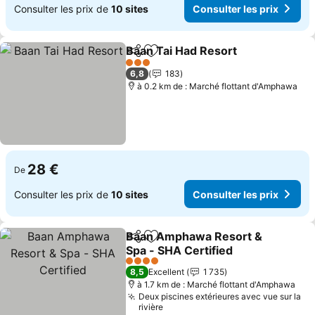
Consulter les prix de
10 sites
Consulter les prix
Baan Tai Had Resort
Partager
Ajouter à mes favoris
Consul
3 Étoiles
6,8
183
à 0.2 km de : Marché flottant d'Amphawa
28 €
De
Consulter les prix de
10 sites
Consulter les prix
Baan Amphawa Resort &
Partager
Ajouter à mes favoris
Spa - SHA Certified
Consulter les prix
4 Étoiles
8,5
Excellent
1 735
à 1.7 km de : Marché flottant d'Amphawa
Deux piscines extérieures avec vue sur la
rivière