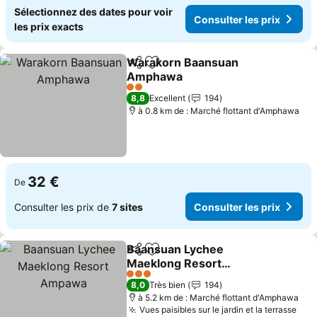
Sélectionnez des dates pour voir
Consulter les prix
les prix exacts
Warakorn Baansuan
Partager
Ajouter à mes favoris
Amphawa
Consulter les prix
2 Étoiles
8,8
Excellent
194
à 0.8 km de : Marché flottant d'Amphawa
32 €
De
Consulter les prix de
7 sites
Consulter les prix
Baansuan Lychee
Partager
Ajouter à mes favoris
Maeklong Resort
Ampawa
Consulter les prix
3 Étoiles
8,0
Très bien
194
à 5.2 km de : Marché flottant d'Amphawa
Vues paisibles sur le jardin et la terrasse
Cons