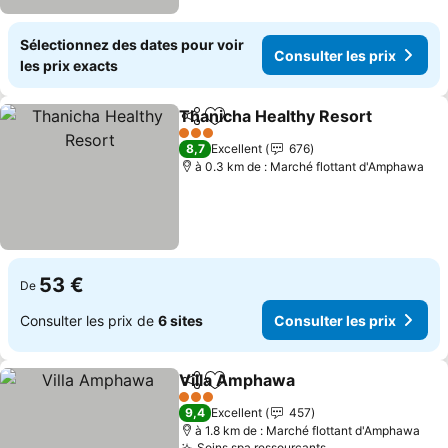
Sélectionnez des dates pour voir
Consulter les prix
les prix exacts
Thanicha Healthy Resort
Partager
Ajouter à mes favoris
C
3 Étoiles
8,7
Excellent
676
à 0.3 km de : Marché flottant d'Amphawa
53 €
De
Consulter les prix de
6 sites
Consulter les prix
Villa Amphawa
Partager
Ajouter à mes favoris
Consulter le
3 Étoiles
9,4
Excellent
457
à 1.8 km de : Marché flottant d'Amphawa
Soins spa ressourçants