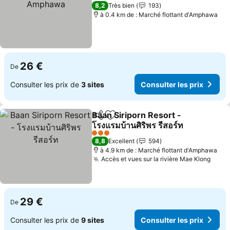
Consulter les prix
3 Étoiles
8,2
Très bien
193
à 0.4 km de : Marché flottant d'Amphawa
26 €
De
Consulter les prix de
3 sites
Consulter les prix
Baan Siriporn Resort -
Partager
Ajouter à mes favoris
โรงแรมบ้านศิริพร รีสอร์ท
Consulter les prix
3 Étoiles
8,8
Excellent
594
à 4.9 km de : Marché flottant d'Amphawa
Accès et vues sur la rivière Mae Klong
Consu
29 €
De
Consulter les prix de
9 sites
Consulter les prix