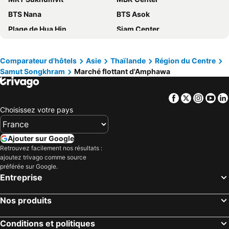
Amphawaree
Baan Phor @bangkontee
BTS Nana
BTS Asok
Gajib Bed&Breakfast
Ban Mae Arom
Plage de Hua Hin
Siam Center
Aple Homestay
Thanicha Healthy Resort
Gare centrale de Bangkok Hua Lamphong
Marché Chatuchak
Baan Kitsada
Amphawa Club Resort
Siam Square
Central Pattaya
Comparateur d'hôtels
Asie
Thaïlande
Région du Centre
Warakorn Baansuan Amphawa
Kalacanal resort
Samut Songkhram
Marché flottant d'Amphawa
Walking Street
Lumphini-Park
Hop Inn Ratchaburi
RoomQuest Amphawa Floating Market
Central World Plaza
Siam Paragon
SB Inn
Vanilla River Ratchaburi
Facebook
Twitter
Insta
Yo
Terminal 21
Chao Phraya River and Bangkok Waterways Cruise including Wat Arun
Happyhome
Penguin Villa Resort & Bistro
Choisissez votre pays
BTS Phaya Thai
Aéroport International Don Muang
Thericher Ratchaburi
Panviman Amphawa Riverside Resort
Bali Hai Pier
BTS Siam
At Casa Guesthouse Amphawa
Juntima Place at Amphawa
Ajouter sur Google
Cha-am Beach
The Platinum Fashion
Retrouvez facilement nos résultats :
Baan Sai Nam
Meephawa
ajoutez trivago comme source
Marché nocturne de Hua Hin
Bangkok City and Temples Tour
Baanrak amphawa homestay
River Jam Amphawa
préférée sur Google.
Entreprise
BTS Phrom Phong
Pattaya Floating Market
Ploynam Homestay
DAMNERNPAWA
Wat Pho
Palais Royal
Amphawa Riverfront Hotel
Yunoya Riverside Villa
Nos produits
BTS Sala Daeng
Bang Saen
ี เรือนปณาลี รีสอร์ท
Capital O 75521 Sang Siri Apartment
Parc national de Khao Yai
Yaowarat
Conditions et politiques