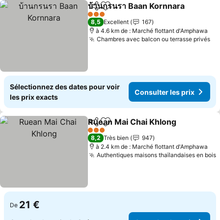
บ้านกรนรา Baan Kornnara
Partager
Ajouter à mes favoris
C
3 Étoiles
8,5
Excellent
167
à 4.6 km de : Marché flottant d'Amphawa
Chambres avec balcon ou terrasse privés
Co
Sélectionnez des dates pour voir
Consulter les prix
les prix exacts
Ruean Mai Chai Khlong
Partager
Ajouter à mes favoris
Con
3 Étoiles
8,2
Très bien
947
à 2.4 km de : Marché flottant d'Amphawa
Authentiques maisons thaïlandaises en bois
C
21 €
De