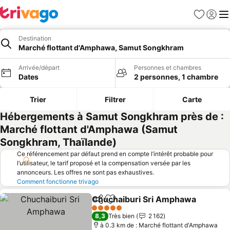
Favoris
Se con
Me
Destination
Marché flottant d'Amphawa, Samut Songkhram
Arrivée/départ
Personnes et chambres
Dates
2 personnes, 1 chambre
Trier
Filtrer
Carte
Hébergements à Samut Songkhram près de :
Marché flottant d'Amphawa (Samut
Songkhram, Thaïlande)
Ce référencement par défaut prend en compte l’intérêt probable pour
l’utilisateur, le tarif proposé et la compensation versée par les
annonceurs. Les offres ne sont pas exhaustives.
Comment fonctionne trivago
Chuchaiburi Sri Amphawa
Partager
Ajouter à mes favoris
5 Étoiles
8,3
Très bien
2 162
à 0.3 km de : Marché flottant d'Amphawa