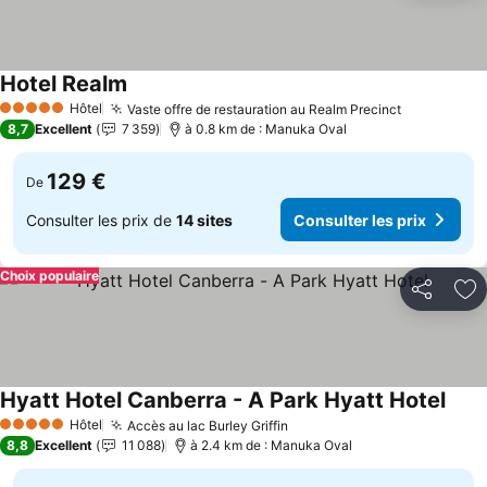
Hotel Realm
Hôtel
Vaste offre de restauration au Realm Precinct
5 Étoiles
8,7
Excellent
7 359
à 0.8 km de : Manuka Oval
129 €
De
Consulter les prix de
14 sites
Consulter les prix
Choix populaire
Partager
Aj
Hyatt Hotel Canberra - A Park Hyatt Hotel
Hôtel
Accès au lac Burley Griffin
5 Étoiles
8,8
Excellent
11 088
à 2.4 km de : Manuka Oval