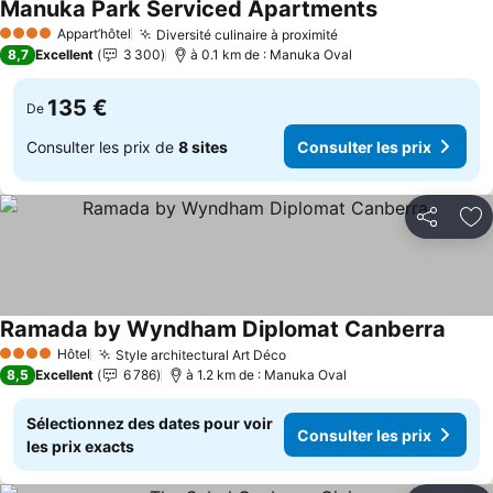
Manuka Park Serviced Apartments
Appart’hôtel
Diversité culinaire à proximité
4 Étoiles
8,7
Excellent
3 300
à 0.1 km de : Manuka Oval
135 €
De
Consulter les prix de
8 sites
Consulter les prix
Partager
Aj
Ramada by Wyndham Diplomat Canberra
Hôtel
Style architectural Art Déco
4 Étoiles
8,5
Excellent
6 786
à 1.2 km de : Manuka Oval
Sélectionnez des dates pour voir
Consulter les prix
les prix exacts