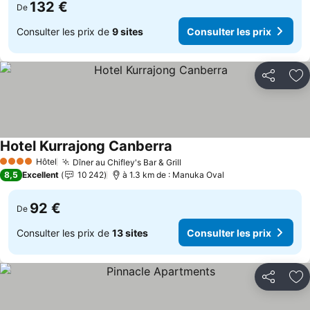
132 €
De
Consulter les prix de
9 sites
Consulter les prix
Partager
Aj
Hotel Kurrajong Canberra
Hôtel
Dîner au Chifley's Bar & Grill
4 Étoiles
8,5
Excellent
10 242
à 1.3 km de : Manuka Oval
92 €
De
Consulter les prix de
13 sites
Consulter les prix
Partager
Aj