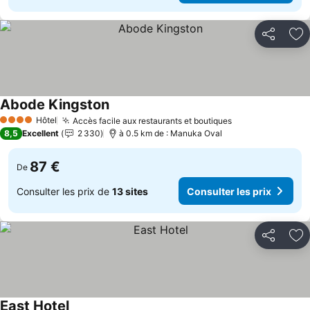
Partager
Aj
Abode Kingston
Hôtel
Accès facile aux restaurants et boutiques
4 Étoiles
8,5
Excellent
2 330
à 0.5 km de : Manuka Oval
87 €
De
Consulter les prix de
13 sites
Consulter les prix
Partager
Aj
East Hotel