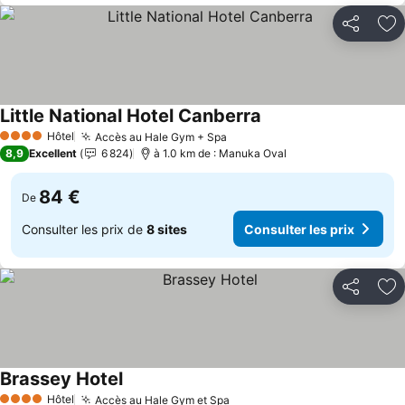
Partager
Aj
Little National Hotel Canberra
Hôtel
Accès au Hale Gym + Spa
4 Étoiles
8,9
Excellent
6 824
à 1.0 km de : Manuka Oval
84 €
De
Consulter les prix de
8 sites
Consulter les prix
Partager
Aj
Brassey Hotel
Hôtel
Accès au Hale Gym et Spa