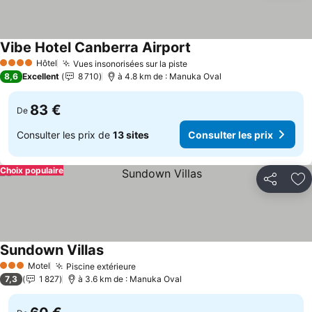
Vibe Hotel Canberra Airport
Hôtel
Vues insonorisées sur la piste
4 Étoiles
8,6
Excellent
8 710
à 4.8 km de : Manuka Oval
83 €
De
Consulter les prix de
13 sites
Consulter les prix
Choix populaire
Partager
Aj
Sundown Villas
Motel
Piscine extérieure
3 Étoiles
7,3
1 827
à 3.6 km de : Manuka Oval