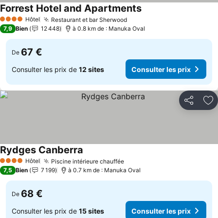
Forrest Hotel and Apartments
Hôtel
Restaurant et bar Sherwood
4 Étoiles
7,9
Bien
12 448
à 0.8 km de : Manuka Oval
67 €
De
Consulter les prix de
12 sites
Consulter les prix
Partager
Aj
Rydges Canberra
Hôtel
Piscine intérieure chauffée
4 Étoiles
7,5
Bien
7 199
à 0.7 km de : Manuka Oval
68 €
De
Consulter les prix de
15 sites
Consulter les prix