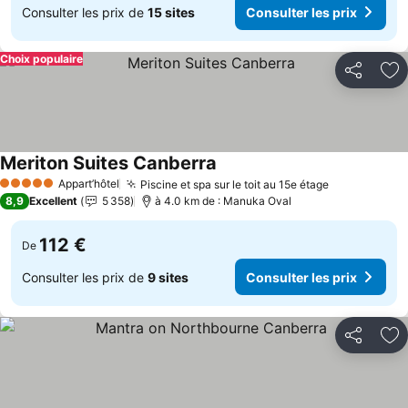
Consulter les prix de
15 sites
Consulter les prix
Choix populaire
Partager
Aj
Meriton Suites Canberra
Appart’hôtel
Piscine et spa sur le toit au 15e étage
5 Étoiles
8,9
Excellent
5 358
à 4.0 km de : Manuka Oval
112 €
De
Consulter les prix de
9 sites
Consulter les prix
Partager
Aj