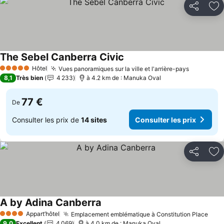
Partager
Aj
The Sebel Canberra Civic
Hôtel
Vues panoramiques sur la ville et l'arrière-pays
5 Étoiles
8,1
Très bien
4 233
à 4.2 km de : Manuka Oval
77 €
De
Consulter les prix de
14 sites
Consulter les prix
Partager
Aj
A by Adina Canberra
Appart’hôtel
Emplacement emblématique à Constitution Place
4 Étoiles
9,0
Excellent
4 069
à 4.0 km de : Manuka Oval