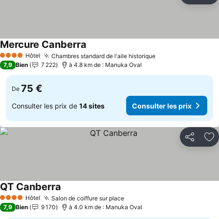
Mercure Canberra
Hôtel
Chambres standard de l'aile historique
4 Étoiles
7,9
Bien
7 222
à 4.8 km de : Manuka Oval
75 €
De
Consulter les prix de
14 sites
Consulter les prix
Partager
Aj
QT Canberra
Hôtel
Salon de coiffure sur place
4 Étoiles
7,9
Bien
9 170
à 4.0 km de : Manuka Oval