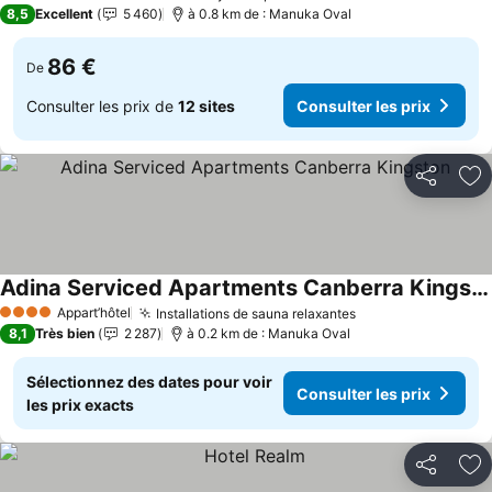
4 Étoiles
8,5
Excellent
5 460
à 0.8 km de : Manuka Oval
86 €
De
Consulter les prix de
12 sites
Consulter les prix
Partager
Aj
Adina Serviced Apartments Canberra Kingston
Appart’hôtel
Installations de sauna relaxantes
4 Étoiles
8,1
Très bien
2 287
à 0.2 km de : Manuka Oval
Sélectionnez des dates pour voir
Consulter les prix
les prix exacts
Partager
Aj