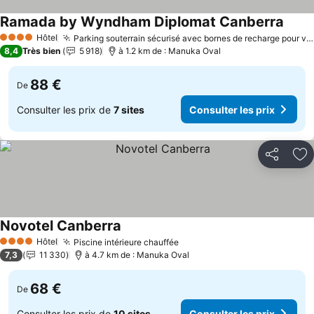
Ramada by Wyndham Diplomat Canberra
Hôtel
Parking souterrain sécurisé avec bornes de recharge pour véhicules électriques
4 Étoiles
8,4
Très bien
5 918
à 1.2 km de : Manuka Oval
88 €
De
Consulter les prix de
7 sites
Consulter les prix
Partager
Aj
Novotel Canberra
Hôtel
Piscine intérieure chauffée
4 Étoiles
7,3
11 330
à 4.7 km de : Manuka Oval
68 €
De
Consulter les prix de
10 sites
Consulter les prix