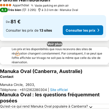
Appart’hôtel
Vaste parking en plein air
4 Étoiles
8,3
Très bien
3 295
à 3.0 km de : Manuka Oval
81 €
De
Consulter les prix de
13 sites
Consulter les prix
Voir plus
Les prix et les disponibilités que nous recevons des sites de
réservation changent constamment. Par conséquent, il se peut que
l’offre affichée sur trivago ne soit pas la même que celle du site de
réservation.
Manuka Oval (Canberra, Australie)
Contact
Manuka Circle
,
2603
,
Téléphone
:
+61(2)62280304
|
Site officiel
Manuka Oval : les questions fréquemment
posées
Qu'est-ce qui rend Manuka Oval populaire à Canberra?