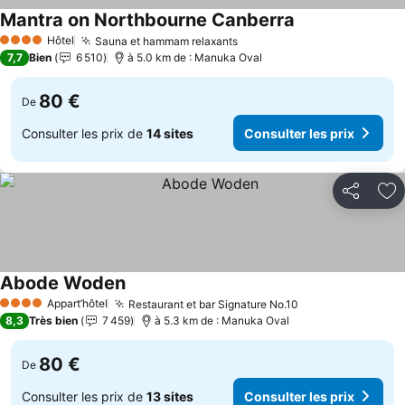
Mantra on Northbourne Canberra
Hôtel
Sauna et hammam relaxants
4 Étoiles
7,7
Bien
6 510
à 5.0 km de : Manuka Oval
80 €
De
Consulter les prix de
14 sites
Consulter les prix
Partager
Aj
Abode Woden
Appart’hôtel
Restaurant et bar Signature No.10
4 Étoiles
8,3
Très bien
7 459
à 5.3 km de : Manuka Oval
80 €
De
Consulter les prix de
13 sites
Consulter les prix