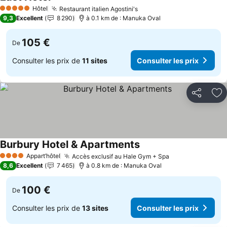
Hôtel
Restaurant italien Agostini's
5 Étoiles
9,3
Excellent
8 290
à 0.1 km de : Manuka Oval
105 €
De
Consulter les prix de
11 sites
Consulter les prix
Partager
Aj
Burbury Hotel & Apartments
Appart’hôtel
Accès exclusif au Hale Gym + Spa
4 Étoiles
8,6
Excellent
7 465
à 0.8 km de : Manuka Oval
100 €
De
Consulter les prix de
13 sites
Consulter les prix