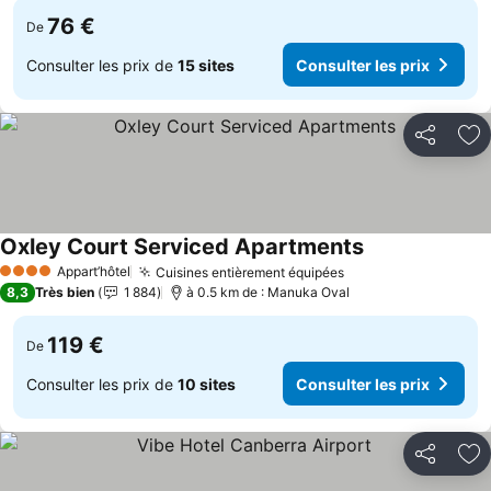
76 €
De
Consulter les prix de
15 sites
Consulter les prix
Partager
Aj
Oxley Court Serviced Apartments
Appart’hôtel
Cuisines entièrement équipées
4 Étoiles
8,3
Très bien
1 884
à 0.5 km de : Manuka Oval
119 €
De
Consulter les prix de
10 sites
Consulter les prix
Partager
Aj