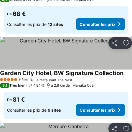
68 €
De
Consulter les prix de
12 sites
Consulter les prix
Partager
Aj
Garden City Hotel, BW Signature Collection
Hôtel
Le restaurant The Nest
5 Étoiles
8,1
Très bien
4 844
à 2.8 km de : Manuka Oval
81 €
De
Consulter les prix de
9 sites
Consulter les prix
Partager
Aj