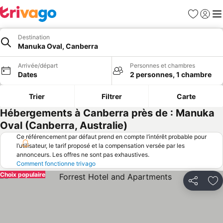
Favoris
Se con
Me
Destination
Manuka Oval, Canberra
Arrivée/départ
Personnes et chambres
Dates
2 personnes, 1 chambre
Trier
Filtrer
Carte
Hébergements à Canberra près de : Manuka
Oval (Canberra, Australie)
Ce référencement par défaut prend en compte l’intérêt probable pour
l’utilisateur, le tarif proposé et la compensation versée par les
annonceurs. Les offres ne sont pas exhaustives.
Comment fonctionne trivago
Choix populaire
Partager
Aj