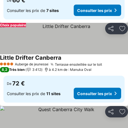
60 €
De
Consulter les prix de
7 sites
Consulter les prix
Choix populaire
Partager
Aj
Little Drifter Canberra
Auberge de jeunesse
Terrasse ensoleillée sur le toit
4 Étoiles
8,2
Très bien
3 412
à 4.2 km de : Manuka Oval
72 €
De
Consulter les prix de
11 sites
Consulter les prix
Partager
Aj