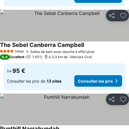
Partager
Aj
The Sebel Canberra Campbell
Hôtel
Salles de bain avec douche à effet pluie
4 Étoiles
8,4
Excellent
1 401
à 3.3 km de : Manuka Oval
95 €
De
Consulter les prix de
13 sites
Consulter les prix
Partager
Aj
Punthill Narrabundah