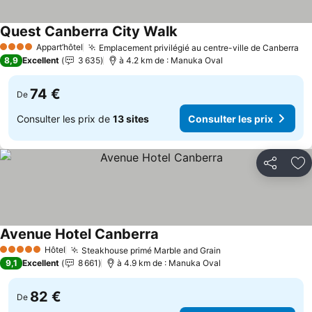
Quest Canberra City Walk
Appart’hôtel
Emplacement privilégié au centre-ville de Canberra
4 Étoiles
8,9
Excellent
3 635
à 4.2 km de : Manuka Oval
74 €
De
Consulter les prix de
13 sites
Consulter les prix
Partager
Aj
Avenue Hotel Canberra
Hôtel
Steakhouse primé Marble and Grain
5 Étoiles
9,1
Excellent
8 661
à 4.9 km de : Manuka Oval
82 €
De