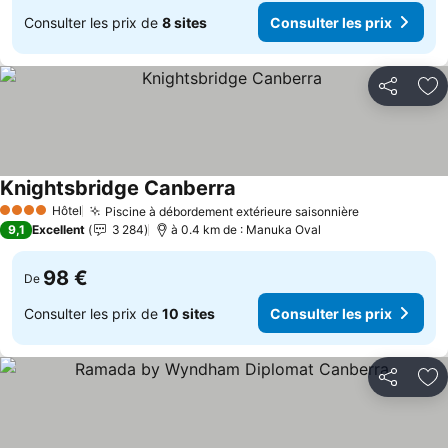
Consulter les prix de
8 sites
Consulter les prix
Partager
Aj
Knightsbridge Canberra
Hôtel
Piscine à débordement extérieure saisonnière
4 Étoiles
9,1
Excellent
3 284
à 0.4 km de : Manuka Oval
98 €
De
Consulter les prix de
10 sites
Consulter les prix
Partager
Aj