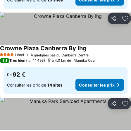
Partager
Aj
Crowne Plaza Canberra By Ihg
Hôtel
À quelques pas du Canberra Centre
4 Étoiles
8,1
Très bien
11 493
à 4.0 km de : Manuka Oval
92 €
De
Consulter les prix de
14 sites
Consulter les prix
Partager
Aj