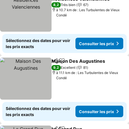
Consulter les prix
8,2
Très bien
67
à 10.7 km de : Les Turbulentes de Vieux
Condé
Sélectionnez des dates pour voir
Consulter les prix
les prix exacts
Maison Des Augustines
Partager
Ajouter à mes favoris
Co
9,2
Excellent
81
à 11.1 km de : Les Turbulentes de Vieux
Condé
Sélectionnez des dates pour voir
Consulter les prix
les prix exacts