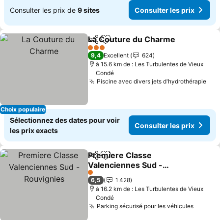
Consulter les prix de
9 sites
Consulter les prix
La Couture du Charme
Partager
Ajouter à mes favoris
Con
3 Étoiles
9,4
Excellent
624
à 15.6 km de : Les Turbulentes de Vieux
Condé
Piscine avec divers jets d'hydrothérapie
Con
Choix populaire
Sélectionnez des dates pour voir
Consulter les prix
les prix exacts
Premiere Classe
Partager
Ajouter à mes favoris
Valenciennes Sud -
Rouvignies
Consulter les prix
1 Étoiles
6,5
1 428
à 16.2 km de : Les Turbulentes de Vieux
Condé
Parking sécurisé pour les véhicules
Consult