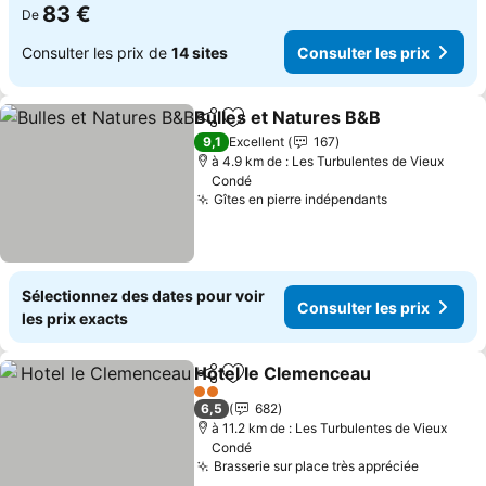
83 €
De
Consulter les prix de
14 sites
Consulter les prix
Bulles et Natures B&B
Partager
Ajouter à mes favoris
Cons
9,1
Excellent
167
à 4.9 km de : Les Turbulentes de Vieux
Condé
Gîtes en pierre indépendants
Consulter le
Sélectionnez des dates pour voir
Consulter les prix
les prix exacts
Hotel le Clemenceau
Partager
Ajouter à mes favoris
Consu
2 Étoiles
6,5
682
à 11.2 km de : Les Turbulentes de Vieux
Condé
Brasserie sur place très appréciée
Consulte