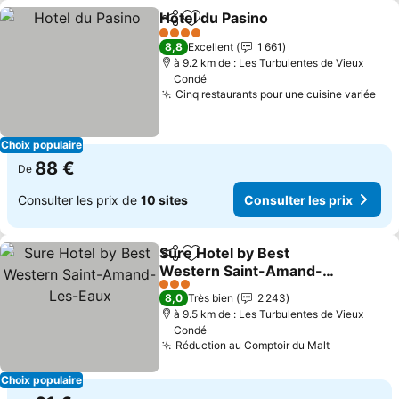
Hotel du Pasino
Partager
Ajouter à mes favoris
Consulter l
4 Étoiles
8,8
Excellent
1 661
à 9.2 km de : Les Turbulentes de Vieux
Condé
Cinq restaurants pour une cuisine variée
Con
Choix populaire
88 €
De
Consulter les prix de
10 sites
Consulter les prix
Sure Hotel by Best
Partager
Ajouter à mes favoris
Western Saint-Amand-
Les-Eaux
Consulter les prix
3 Étoiles
8,0
Très bien
2 243
à 9.5 km de : Les Turbulentes de Vieux
Condé
Réduction au Comptoir du Malt
Consulter 
Choix populaire