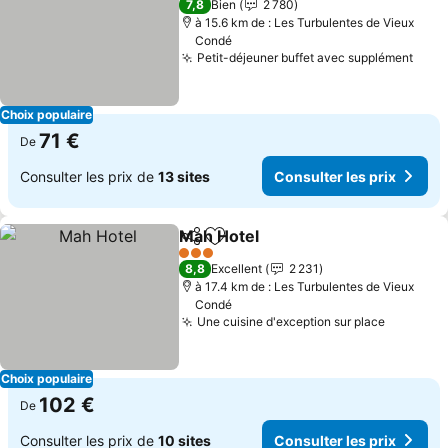
7,8
Bien
2 780
à 15.6 km de : Les Turbulentes de Vieux
Condé
Petit-déjeuner buffet avec supplément
Cons
Choix populaire
71 €
De
Consulter les prix de
13 sites
Consulter les prix
Mah Hotel
Partager
Ajouter à mes favoris
Consulter les pri
3 Étoiles
8,8
Excellent
2 231
à 17.4 km de : Les Turbulentes de Vieux
Condé
Une cuisine d'exception sur place
Consulte
Choix populaire
102 €
De
Consulter les prix de
10 sites
Consulter les prix