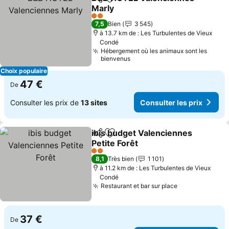
Partager
Ajouter à mes favoris
Marly
Consulter les prix
2 Étoiles
7,5
Bien
3 545
à 13.7 km de : Les Turbulentes de Vieux
Condé
Hébergement où les animaux sont les
bienvenus
Choix populaire
47 €
De
Consulter les prix de
13 sites
Consulter les prix
ibis budget Valenciennes
Partager
Ajouter à mes favoris
Petite Forêt
Consulter les prix
2 Étoiles
8,1
Très bien
1 101
à 11.2 km de : Les Turbulentes de Vieux
Condé
Restaurant et bar sur place
Consulter les
37 €
De