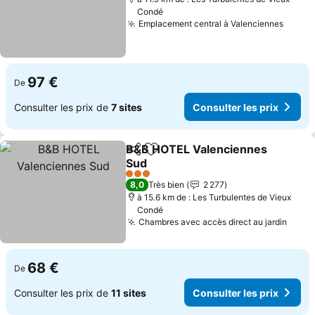
Condé
Emplacement central à Valenciennes
Consul
97 €
De
Consulter les prix de
7 sites
Consulter les prix
B&B HOTEL Valenciennes
Partager
Ajouter à mes favoris
Sud
Consulter les prix
3 Étoiles
8,0
Très bien
2 277
à 15.6 km de : Les Turbulentes de Vieux
Condé
Chambres avec accès direct au jardin
Consu
68 €
De
Consulter les prix de
11 sites
Consulter les prix