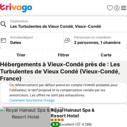
Favoris
Se con
Me
Destination
Les Turbulentes de Vieux Condé, Vieux-Condé
Arrivée/départ
Personnes et chambres
Dates
2 personnes, 1 chambre
Trier
Filtrer
Carte
Hébergements à Vieux-Condé près de : Les
Turbulentes de Vieux Condé (Vieux-Condé,
France)
Ce référencement par défaut prend en compte l’intérêt probable pour
l’utilisateur, le tarif proposé et la compensation versée par les
annonceurs. Les offres ne sont pas exhaustives.
Comment fonctionne trivago
Royal Hainaut Spa &
Partager
Ajouter à mes favoris
Resort Hotel
Consulter les prix
4 Étoiles
8,9
Excellent
4 288