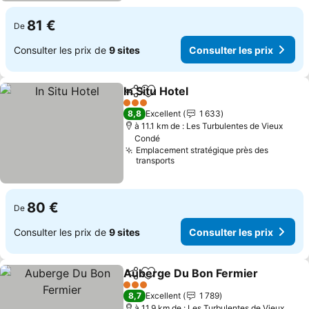
81 €
De
Consulter les prix de
9 sites
Consulter les prix
In Situ Hotel
Partager
Ajouter à mes favoris
Consulter les p
3 Étoiles
8,8
Excellent
1 633
à 11.1 km de : Les Turbulentes de Vieux
Condé
Emplacement stratégique près des
transports
80 €
De
Consulter les prix de
9 sites
Consulter les prix
Auberge Du Bon Fermier
Partager
Ajouter à mes favoris
C
3 Étoiles
8,7
Excellent
1 789
à 11.9 km de : Les Turbulentes de Vieux