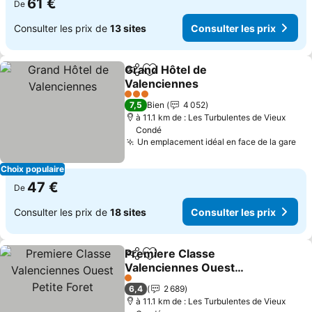
61 €
De
Consulter les prix de
13 sites
Consulter les prix
Grand Hôtel de
Partager
Ajouter à mes favoris
Valenciennes
Consulter les prix
3 Étoiles
7,5
Bien
4 052
à 11.1 km de : Les Turbulentes de Vieux
Condé
Un emplacement idéal en face de la gare
Con
Choix populaire
47 €
De
Consulter les prix de
18 sites
Consulter les prix
Premiere Classe
Partager
Ajouter à mes favoris
Valenciennes Ouest
Petite Foret
Consulter les prix
1 Étoiles
6,4
2 689
à 11.1 km de : Les Turbulentes de Vieux