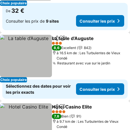
Choix populaire
32 €
De
Consulter les prix de
9 sites
Consulter les prix
La table d’Auguste
Partager
Ajouter à mes favoris
Consulte
3 Étoiles
8,6
Excellent
842
à 16.5 km de : Les Turbulentes de Vieux
Condé
Restaurant avec vue sur le jardin
Consulter
Choix populaire
Sélectionnez des dates pour voir
Consulter les prix
les prix exacts
Hotel Casino Elite
Partager
Ajouter à mes favoris
Consulter
4 Étoiles
7,8
Bien
91
à 9.7 km de : Les Turbulentes de Vieux
Condé