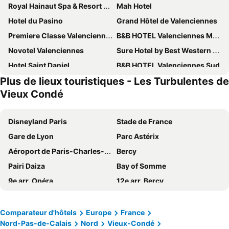
Royal Hainaut Spa & Resort Hotel
Mah Hotel
Hotel du Pasino
Grand Hôtel de Valenciennes
Premiere Classe Valenciennes Ouest Petite Foret
B&B HOTEL Valenciennes Marly
Novotel Valenciennes
Sure Hotel by Best Western Saint-Amand-Les-Eaux
Hotel Saint Daniel
B&B HOTEL Valenciennes Sud
Plus de lieux touristiques - Les Turbulentes de
ibis budget Valenciennes Petite Forêt
Mercure Valenciennes Centre
Vieux Condé
Campanile Valenciennes Ouest - Petite Foret
Hôtel Baudouin
Kyriad Valenciennes Sud - Rouvignies
Premiere Classe Valenciennes Sud - Rouvignies
Disneyland Paris
Stade de France
La Couture du Charme
Residhome du Théâtre
Gare de Lyon
Parc Astérix
La Cense Pierrot Des Princes
Auberge Du Bon Fermier
Aéroport de Paris-Charles-de-Gaulle
Bercy
ibis Valenciennes
In Situ Hotel
Pairi Daiza
Bay of Somme
Brit Hotel Notre Dame
B&B HOTEL Valenciennes Onnaing
9e arr. Opéra
12e arr. Bercy
La table d’Auguste
Hotel le Clemenceau
Plage Centrale
La Défense
Maison Des Augustines
Sure Hotel by Best Western Rouvignies Valenciennes
Gare du Nord
11e arr. Bastille
Comparateur d'hôtels
Europe
France
Le Grand Duc
Appartements Bon Secours
Nord-Pas-de-Calais
Nord
Vieux-Condé
Gare de l'Est
5e arr. Quartier Latin
LOGIS-Le Moulin D'Artres
Hotel Casino Elite