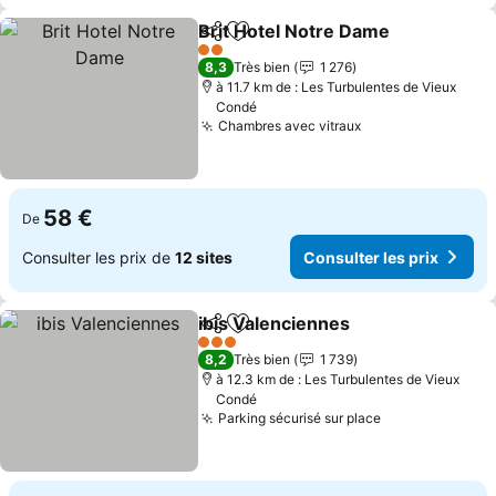
Brit Hotel Notre Dame
Partager
Ajouter à mes favoris
Cons
2 Étoiles
8,3
Très bien
1 276
à 11.7 km de : Les Turbulentes de Vieux
Condé
Chambres avec vitraux
Consulter les pr
58 €
De
Consulter les prix de
12 sites
Consulter les prix
ibis Valenciennes
Partager
Ajouter à mes favoris
Consulter
3 Étoiles
8,2
Très bien
1 739
à 12.3 km de : Les Turbulentes de Vieux
Condé
Parking sécurisé sur place
Consulter les 