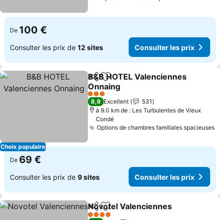
100 €
De
Consulter les prix de
12 sites
Consulter les prix
B&B HOTEL Valenciennes
Partager
Ajouter à mes favoris
Onnaing
Consulter les prix
3 Étoiles
8,9
Excellent
531
à 9.0 km de : Les Turbulentes de Vieux
Condé
Options de chambres familiales spacieuses
C
Choix populaire
69 €
De
Consulter les prix de
9 sites
Consulter les prix
Novotel Valenciennes
Partager
Ajouter à mes favoris
Cons
4 Étoiles