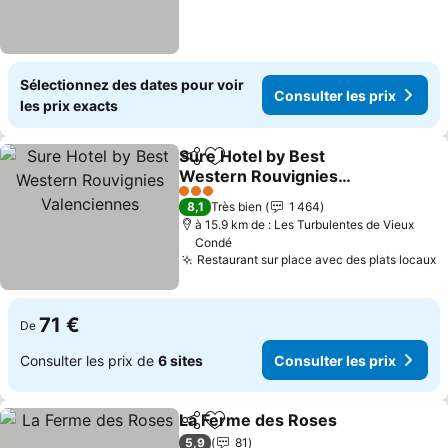
Sélectionnez des dates pour voir
Consulter les prix
les prix exacts
Sure Hotel by Best
Partager
Ajouter à mes favoris
Western Rouvignies
Valenciennes
Consulter les prix
3 Étoiles
8,1
Très bien
1 464
à 15.9 km de : Les Turbulentes de Vieux
Condé
Restaurant sur place avec des plats locaux
C
71 €
De
Consulter les prix de
6 sites
Consulter les prix
La Ferme des Roses
Partager
Ajouter à mes favoris
Consul
5,9
81