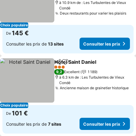
à 10.9 km de : Les Turbulentes de Vieux
Condé
Deux restaurants pour varier les plaisirs
Cons
Choix populaire
145 €
De
Consulter les prix de
13 sites
Consulter les prix
Hotel Saint Daniel
Partager
Ajouter à mes favoris
Consulter
3 Étoiles
9,2
Excellent
1 189
à 6.3 km de : Les Turbulentes de Vieux
Condé
Ancienne maison de grainetier historique
Con
Choix populaire
101 €
De
Consulter les prix de
7 sites
Consulter les prix