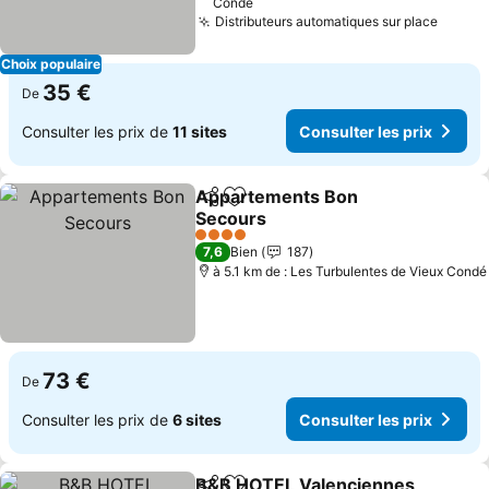
Condé
Distributeurs automatiques sur place
Consul
Choix populaire
35 €
De
Consulter les prix de
11 sites
Consulter les prix
Appartements Bon
Partager
Ajouter à mes favoris
Secours
Consulter les prix
4 Étoiles
7,6
Bien
187
à 5.1 km de : Les Turbulentes de Vieux Condé
73 €
De
Consulter les prix de
6 sites
Consulter les prix
B&B HOTEL Valenciennes