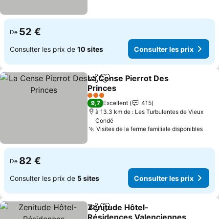
52 €
De
Consulter les prix de
10 sites
Consulter les prix
La Cense Pierrot Des
Partager
Ajouter à mes favoris
Princes
Consulter les prix
3 Étoiles
9,7
Excellent
415
à 13.3 km de : Les Turbulentes de Vieux
Condé
Visites de la ferme familiale disponibles
Cons
82 €
De
Consulter les prix de
5 sites
Consulter les prix
Zenitude Hôtel-
Partager
Ajouter à mes favoris
Résidences Valenciennes