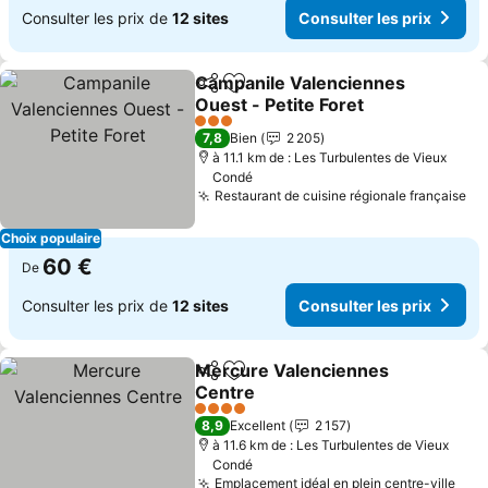
Consulter les prix de
12 sites
Consulter les prix
Campanile Valenciennes
Partager
Ajouter à mes favoris
Ouest - Petite Foret
Consulter les prix
3 Étoiles
7,8
Bien
2 205
à 11.1 km de : Les Turbulentes de Vieux
Condé
Restaurant de cuisine régionale française
Co
Choix populaire
60 €
De
Consulter les prix de
12 sites
Consulter les prix
Mercure Valenciennes
Partager
Ajouter à mes favoris
Centre
Consulter les prix
4 Étoiles
8,9
Excellent
2 157
à 11.6 km de : Les Turbulentes de Vieux
Condé
Emplacement idéal en plein centre-ville
Cons