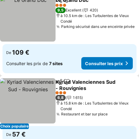
Le Grand Duc
Partager
Ajouter à mes favoris
Consulter les
3 Étoiles
9,5
Excellent
420
à 10.5 km de : Les Turbulentes de Vieux
Condé
Parking sécurisé dans une enceinte privée
Co
109 €
De
Consulter les prix de
7 sites
Consulter les prix
Kyriad Valenciennes Sud
Partager
Ajouter à mes favoris
- Rouvignies
Consulter les prix
3 Étoiles
6,8
1 615
à 15.8 km de : Les Turbulentes de Vieux
Condé
Restaurant et bar sur place
Consulter les
Choix populaire
57 €
De