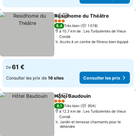
Residhome du Théâtre
Partager
Ajouter à mes favoris
Con
3 Étoiles
8,4
Très bien
1 018
à 10.7 km de : Les Turbulentes de Vieux
Condé
Accès à un centre de fitness bien équipé
Con
61 €
De
Consulter les prix de
16 sites
Consulter les prix
Hôtel Baudouin
Partager
Ajouter à mes favoris
Consulter l
3 Étoiles
8,1
Très bien
954
à 12.3 km de : Les Turbulentes de Vieux
Condé
Jardin et terrasse charmants pour te
détendre