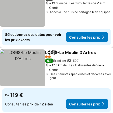
à 19.3 km de : Les Turbulentes de Vieux
Condé
Accès à une cuisine partagée bien équipée
C
Sélectionnez des dates pour voir
Consulter les prix
les prix exacts
LOGIS-Le Moulin D'Artres
Partager
Ajouter à mes favoris
2 Étoiles
9,1
Excellent
520
à 17.8 km de : Les Turbulentes de Vieux
Condé
Des chambres spacieuses et décorées avec
goût
119 €
De
Consulter les prix de
12 sites
Consulter les prix