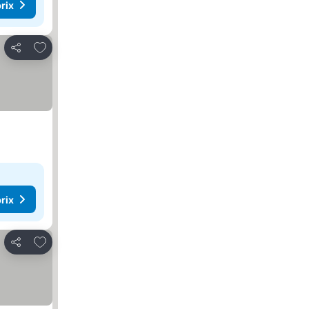
rix
Ajouter à mes favoris
Partager
rix
Ajouter à mes favoris
Partager