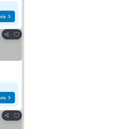
rix
Ajouter à mes favoris
Partager
rix
Ajouter à mes favoris
Partager