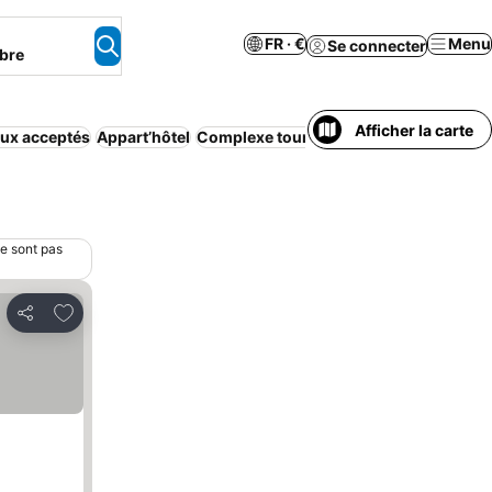
FR · €
Menu
Se connecter
bre
Afficher la carte
ux acceptés
Appart’hôtel
Complexe touristique
Bed & Breakfast
ne sont pas
Ajouter à mes favoris
Partager