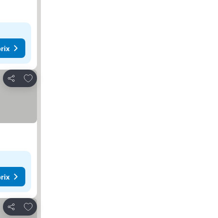
rix
Ajouter à mes favoris
Partager
rix
Ajouter à mes favoris
Partager