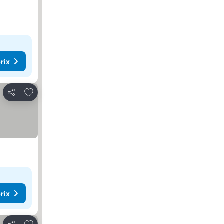
rix
Ajouter à mes favoris
Partager
rix
Ajouter à mes favoris