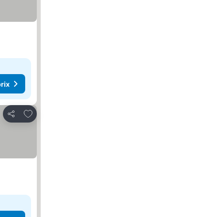
rix
Ajouter à mes favoris
Partager