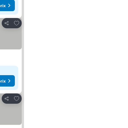
rix
Ajouter à mes favoris
Partager
rix
Ajouter à mes favoris
Partager