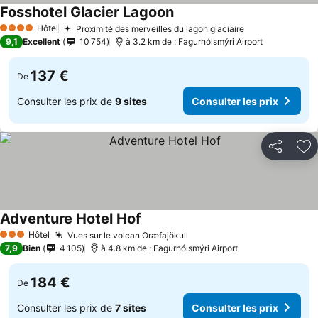
Fosshotel Glacier Lagoon
Consulter les prix
Hôtel
Proximité des merveilles du lagon glaciaire
Consulter les 
4 Étoiles
9,1
Excellent
10 754
à 3.2 km de : Fagurhólsmýri Airport
137 €
De
Consulter les prix de
9 sites
Consulter les prix
Partager
Aj
Adventure Hotel Hof
Consulter les prix
Hôtel
Vues sur le volcan Öræfajökull
Consulter les prix
3 Étoiles
7,9
Bien
4 105
à 4.8 km de : Fagurhólsmýri Airport
184 €
De
Consulter les prix de
7 sites
Consulter les prix