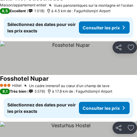
Consulter les prix
Maison/appartement entier
Vues panoramiques sur la montagne et l'océan
C
8,5
Excellent
1 018
à 4.5 km de : Fagurhólsmýri Airport
Sélectionnez des dates pour voir
Consulter les prix
les prix exacts
Partager
Aj
Fosshotel Nupar
Consulter les prix
Hôtel
Un cadre immersif au cœur d'un champ de lave
Consulter le
3 Étoiles
8,1
Très bien
5 576
à 17.8 km de : Fagurhólsmýri Airport
Sélectionnez des dates pour voir
Consulter les prix
les prix exacts
Partager
Aj