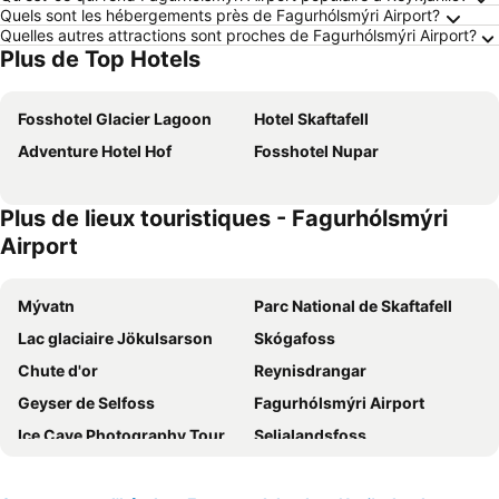
Quels sont les hébergements près de Fagurhólsmýri Airport?
Quelles autres attractions sont proches de Fagurhólsmýri Airport?
Plus de Top Hotels
Fosshotel Glacier Lagoon
Hotel Skaftafell
Adventure Hotel Hof
Fosshotel Nupar
Plus de lieux touristiques - Fagurhólsmýri
Airport
Mývatn
Parc National de Skaftafell
Lac glaciaire Jökulsarson
Skógafoss
Chute d'or
Reynisdrangar
Geyser de Selfoss
Fagurhólsmýri Airport
Ice Cave Photography Tour in Vatnajökull Glacier
Seljalandsfoss
Mývatn Airport
Vatnajökull