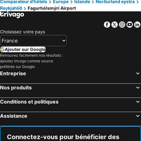
Hornafjörður
Breiddalsvik Airport
Comparateur d'hôtels
Europe
Islande
Norðurland eystra
Reykjahlíð
Fagurhólsmýri Airport
Waterfall Aldeyjarfoss
Heimaey stave church
Aéroport de Vestmannaeyjar
Aéroport d'Egilsstaðir
Facebook
Twitter
Insta
Yo
Dimmuborgir
Choisissez votre pays
Ajouter sur Google
Retrouvez facilement nos résultats :
ajoutez trivago comme source
préférée sur Google.
Entreprise
Nos produits
Conditions et politiques
Assistance
Connectez-vous pour bénéficier des