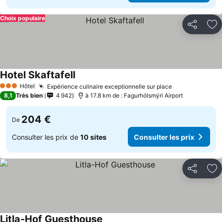
Choix populaire
Partager
Aj
Hotel Skaftafell
Consulter les prix
Hôtel
Expérience culinaire exceptionnelle sur place
Consulter les
3 Étoiles
8,1
Très bien
4 942
à 17.8 km de : Fagurhólsmýri Airport
204 €
De
Consulter les prix de
10 sites
Consulter les prix
Partager
Aj
Litla-Hof Guesthouse