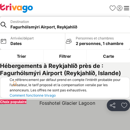
Favoris
Se con
Me
Destination
Fagurhólsmýri Airport, Reykjahlíð
Arrivée/départ
Personnes et chambres
Dates
2 personnes, 1 chambre
Trier
Filtrer
Carte
Hébergements à Reykjahlíð près de :
Fagurhólsmýri Airport (Reykjahlíð, Islande)
Ce référencement par défaut prend en compte l’intérêt probable pour
l’utilisateur, le tarif proposé et la compensation versée par les
annonceurs. Les offres ne sont pas exhaustives.
Comment fonctionne trivago
Choix populaire
Partager
Aj