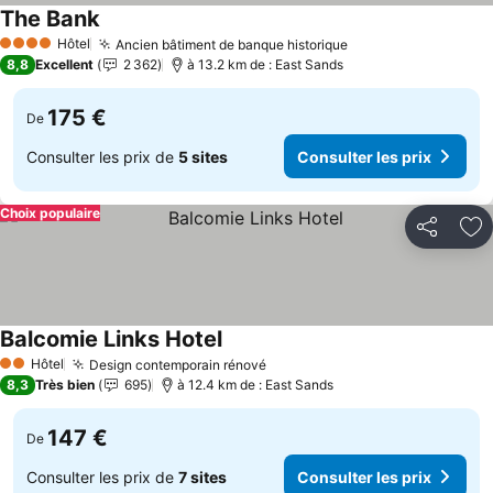
The Bank
Consulter les prix
Hôtel
Ancien bâtiment de banque historique
Consulter les prix
4 Étoiles
8,8
Excellent
2 362
à 13.2 km de : East Sands
175 €
De
Consulter les prix de
5 sites
Consulter les prix
Choix populaire
Partager
Aj
Balcomie Links Hotel
Consulter les prix
Hôtel
Design contemporain rénové
Consulter les prix
2 Étoiles
8,3
Très bien
695
à 12.4 km de : East Sands
147 €
De
Consulter les prix de
7 sites
Consulter les prix