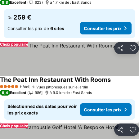
8,8
Excellent
623
à 1.7 km de : East Sands
259 €
De
Consulter les prix de
6 sites
Consulter les prix
Choix populaire
Partager
Aj
The Peat Inn Restaurant With Rooms
Consulter le
Hôtel
Vues pittoresques sur le jardin
Consulter les prix
5 Étoiles
9,4
Excellent
986
à 9.0 km de : East Sands
Sélectionnez des dates pour voir
Consulter les prix
les prix exacts
Choix populaire
Partager
Aj