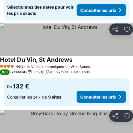
Sélectionnez des dates pour voir
Consulter les prix
les prix exacts
Partager
Aj
Hotel Du Vin, St Andrews
Consulter les prix
Hôtel
Vues panoramiques sur West Sands
Consulter les prix
4 Étoiles
8,9
Excellent
3 521
à 1.6 km de : East Sands
132 €
De
Consulter les prix de
9 sites
Consulter les prix
Partager
Aj