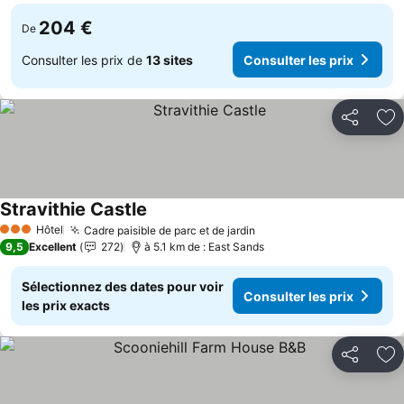
204 €
De
Consulter les prix de
13 sites
Consulter les prix
Partager
Aj
Stravithie Castle
Consulter les prix
Hôtel
Cadre paisible de parc et de jardin
Consulter les prix
3 Étoiles
9,5
Excellent
272
à 5.1 km de : East Sands
Sélectionnez des dates pour voir
Consulter les prix
les prix exacts
Partager
Aj