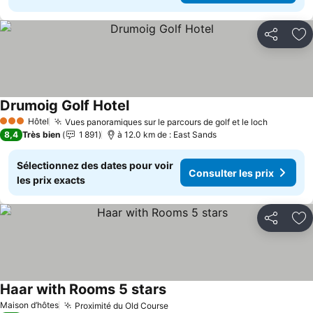
Partager
Aj
Drumoig Golf Hotel
Consulter les prix
Hôtel
Vues panoramiques sur le parcours de golf et le loch
Consulte
3 Étoiles
8,4
Très bien
1 891
à 12.0 km de : East Sands
Sélectionnez des dates pour voir
Consulter les prix
les prix exacts
Partager
Aj
Haar with Rooms 5 stars
Consulter les prix
Maison d’hôtes
Proximité du Old Course
Consulter les prix