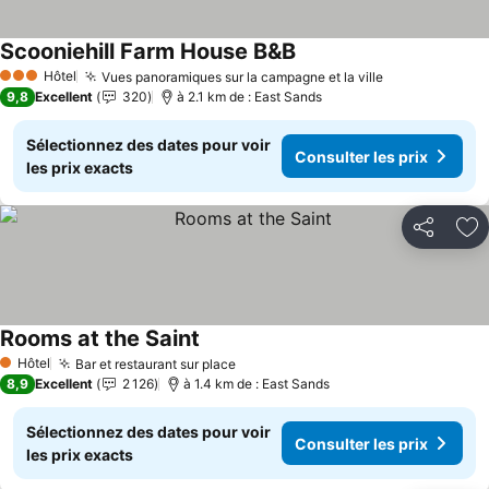
Scooniehill Farm House B&B
Consulter les prix
Hôtel
Vues panoramiques sur la campagne et la ville
Consulter les
3 Étoiles
9,8
Excellent
320
à 2.1 km de : East Sands
Sélectionnez des dates pour voir
Consulter les prix
les prix exacts
Partager
Aj
Rooms at the Saint
Consulter les prix
Hôtel
Bar et restaurant sur place
Consulter les prix
1 Étoiles
8,9
Excellent
2 126
à 1.4 km de : East Sands
Sélectionnez des dates pour voir
Consulter les prix
les prix exacts