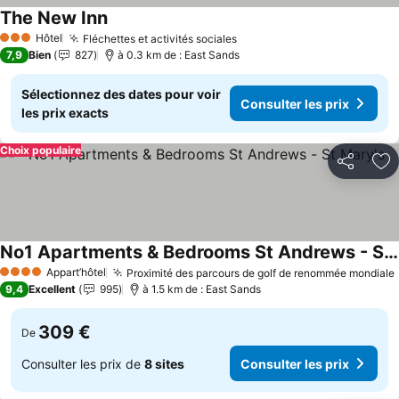
The New Inn
Consulter les prix
Hôtel
Fléchettes et activités sociales
Consulter les prix
3 Étoiles
7,9
Bien
827
à 0.3 km de : East Sands
Sélectionnez des dates pour voir
Consulter les prix
les prix exacts
Choix populaire
Partager
Aj
No1 Apartments & Bedrooms St Andrews - St Mary's
Consulter les prix
Appart’hôtel
Proximité des parcours de golf de renommée mondiale
4 Étoiles
9,4
Excellent
995
à 1.5 km de : East Sands
309 €
De
Consulter les prix de
8 sites
Consulter les prix