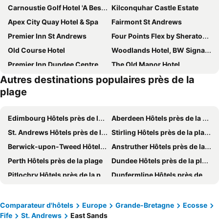
Carnoustie Golf Hotel 'A Bespoke Hotel’
Kilconquhar Castle Estate
Apex City Quay Hotel & Spa
Fairmont St Andrews
Premier Inn St Andrews
Four Points Flex by Sheraton Ratingen Düsseldorf Airport
Old Course Hotel
Woodlands Hotel, BW Signature Collection
Premier Inn Dundee Centre
The Old Manor Hotel
Autres destinations populaires près de la
Fisherman's Tavern Hotel
The Bank
plage
The Station Hotel
Malmaison Dundee
Travelodge Dundee Central
Holiday Inn Express Dundee By Ihg
Edimbourg Hôtels près de la plage
Aberdeen Hôtels près de la plage
Hampton by Hilton Dundee City Centre
Staybridge Suites Dundee By Ihg
St. Andrews Hôtels près de la plage
Stirling Hôtels près de la plage
McIntosh Hall - Campus Accommodation
Hotel Indigo Dundee By Ihg
Berwick-upon-Tweed Hôtels près de la plage
Anstruther Hôtels près de la plage
Premier Inn Dundee East
Balcomie Links Hotel
Perth Hôtels près de la plage
Dundee Hôtels près de la plage
Ye Olde Hotel
The Fort Hotel
Pitlochry Hôtels près de la plage
Dunfermline Hôtels près de la plage
19th Hole Hotel
Drumoig Golf Hotel
Blairgowrie Hôtels près de la plage
Wooler Hôtels près de la plage
Best Western Queens Hotel
Hotel Du Vin, St Andrews
Kelso Hôtels près de la plage
North Berwick Hôtels près de la plage
Comparateur d'hôtels
Europe
Grande-Bretagne
Ecosse
Stravithie Castle
Greyfriars Inn by Greene King Inns
Fife
St. Andrews
East Sands
Aberfeldy Hôtels près de la plage
Crieff Hôtels près de la plage