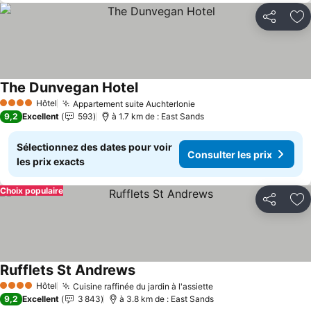
Partager
Aj
The Dunvegan Hotel
Consulter les prix
Hôtel
Appartement suite Auchterlonie
Consulter les prix
4 Étoiles
9,2
Excellent
593
à 1.7 km de : East Sands
Sélectionnez des dates pour voir
Consulter les prix
les prix exacts
Choix populaire
Partager
Aj
Rufflets St Andrews
Consulter les prix
Hôtel
Cuisine raffinée du jardin à l'assiette
Consulter les prix
4 Étoiles
9,2
Excellent
3 843
à 3.8 km de : East Sands