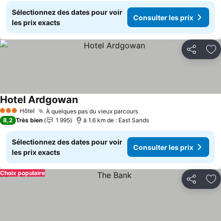
Sélectionnez des dates pour voir
Consulter les prix
les prix exacts
Partager
Aj
Hotel Ardgowan
Consulter les prix
Hôtel
À quelques pas du vieux parcours
Consulter les prix
3 Étoiles
8,2
Très bien
1 995
à 1.6 km de : East Sands
Sélectionnez des dates pour voir
Consulter les prix
les prix exacts
Choix populaire
Partager
Aj