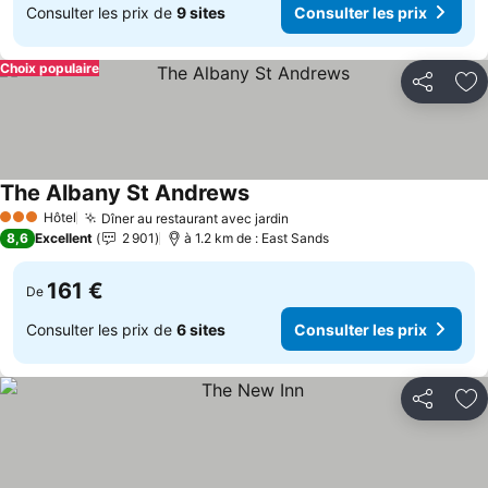
Consulter les prix de
9 sites
Consulter les prix
Choix populaire
Partager
Aj
The Albany St Andrews
Consulter les prix
Hôtel
Dîner au restaurant avec jardin
Consulter les prix
3 Étoiles
8,6
Excellent
2 901
à 1.2 km de : East Sands
161 €
De
Consulter les prix de
6 sites
Consulter les prix
Partager
Aj