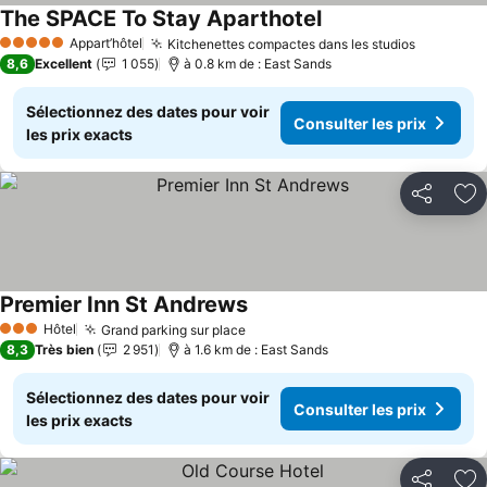
The SPACE To Stay Aparthotel
Consulter les prix
Appart’hôtel
Kitchenettes compactes dans les studios
Consulter
5 Étoiles
8,6
Excellent
1 055
à 0.8 km de : East Sands
Sélectionnez des dates pour voir
Consulter les prix
les prix exacts
Partager
Aj
Premier Inn St Andrews
Consulter les prix
Hôtel
Grand parking sur place
Consulter les prix
3 Étoiles
8,3
Très bien
2 951
à 1.6 km de : East Sands
Sélectionnez des dates pour voir
Consulter les prix
les prix exacts