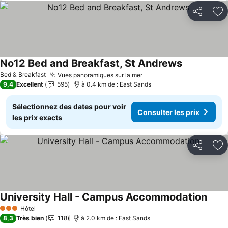
Partager
Aj
No12 Bed and Breakfast, St Andrews
Consulter le
Bed & Breakfast
Vues panoramiques sur la mer
Consulter les prix
9,4
Excellent
595
à 0.4 km de : East Sands
Sélectionnez des dates pour voir
Consulter les prix
les prix exacts
Partager
Aj
University Hall - Campus Accommodation
Consu
Hôtel
3 Étoiles
8,3
Très bien
118
à 2.0 km de : East Sands