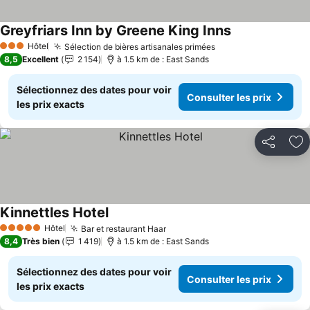
Greyfriars Inn by Greene King Inns
Consulter les p
Hôtel
Sélection de bières artisanales primées
Consulter les prix
3 Étoiles
8,5
Excellent
2 154
à 1.5 km de : East Sands
Sélectionnez des dates pour voir
Consulter les prix
les prix exacts
Partager
Aj
Kinnettles Hotel
Consulter les prix
Hôtel
Bar et restaurant Haar
Consulter les prix
5 Étoiles
8,4
Très bien
1 419
à 1.5 km de : East Sands
Sélectionnez des dates pour voir
Consulter les prix
les prix exacts