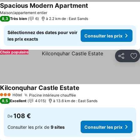
Spacious Modern Apartment
Consulter les prix
Maison/appartement entier
8,3
Très bien
6
à 2.2 km de : East Sands
Sélectionnez des dates pour voir
Consulter les prix
les prix exacts
Choix populaire
Partager
Aj
Kilconquhar Castle Estate
Consulter les prix
Hôtel
Piscine intérieure chauffée
Consulter les prix
3 Étoiles
8,5
Excellent
4 015
à 13.6 km de : East Sands
108 €
De
Consulter les prix de
9 sites
Consulter les prix