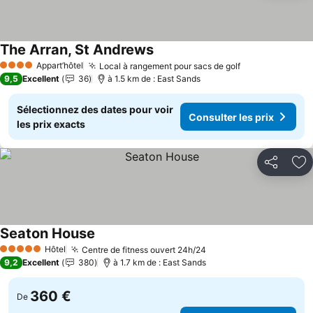
The Arran, St Andrews
Consulter les prix
Appart’hôtel
Local à rangement pour sacs de golf
Consulter les 
4 Étoiles
9,5
Excellent
36
à 1.5 km de : East Sands
Sélectionnez des dates pour voir
Consulter les prix
les prix exacts
Partager
Aj
Seaton House
Consulter les prix
Hôtel
Centre de fitness ouvert 24h/24
Consulter les prix
5 Étoiles
9,2
Excellent
380
à 1.7 km de : East Sands
360 €
De