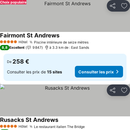
Choix populaire
Partager
Aj
Fairmont St Andrews
Consulter les prix
Hôtel
Piscine intérieure de seize mètres
Consulter les prix
5 Étoiles
8,8
Excellent
9 847
à 3.3 km de : East Sands
258 €
De
Consulter les prix de
15 sites
Consulter les prix
Partager
Aj
Rusacks St Andrews
Consulter les prix
Hôtel
Le restaurant italien The Bridge
Consulter les prix
5 Étoiles