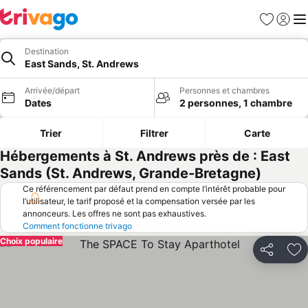
Favoris
Se con
Me
Destination
East Sands, St. Andrews
Arrivée/départ
Personnes et chambres
Dates
2 personnes, 1 chambre
Trier
Filtrer
Carte
Hébergements à St. Andrews près de : East
Sands (St. Andrews, Grande-Bretagne)
Ce référencement par défaut prend en compte l’intérêt probable pour
l’utilisateur, le tarif proposé et la compensation versée par les
annonceurs. Les offres ne sont pas exhaustives.
Comment fonctionne trivago
Choix populaire
Partager
Aj