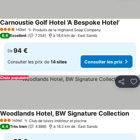
Carnoustie Golf Hotel 'A Bespoke Hotel’
Consulte
Hôtel
Produits de la Highland Soap Company
Consulter les pri
4 Étoiles
8,6
Excellent
7 254
à 18.6 km de : East Sands
94 €
De
Consulter les prix de
14 sites
Consulter les prix
Choix populaire
Partager
Aj
Woodlands Hotel, BW Signature Collection
Cons
Hôtel
Club de loisirs intérieur et piscine
Consulter les prix
3 Étoiles
8,4
Très bien
4 888
à 16.2 km de : East Sands