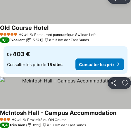
Partager
Aj
Old Course Hotel
Consulter les prix
Hôtel
Restaurant panoramique Swilcan Loft
Consulter les pr
5 Étoiles
9,3
Excellent
5 671
à 2.3 km de : East Sands
403 €
De
Consulter les prix de
15 sites
Consulter les prix
Partager
Aj
McIntosh Hall - Campus Accommodation
Consul
Hôtel
Proximité du Old Course
Consulter les prix
3 Étoiles
8,4
Très bien
822
à 1.7 km de : East Sands