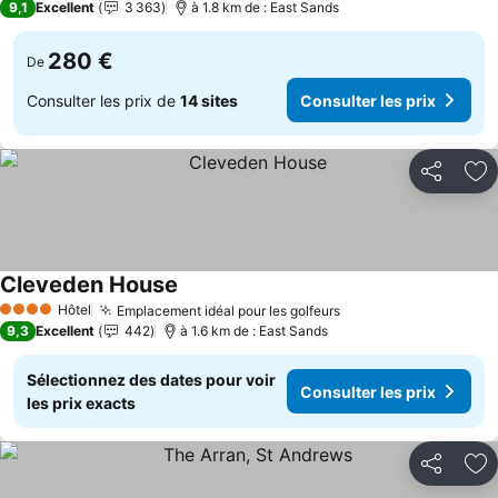
9,1
Excellent
3 363
à 1.8 km de : East Sands
280 €
De
Consulter les prix de
14 sites
Consulter les prix
Partager
Aj
Cleveden House
Consulter les prix
Hôtel
Emplacement idéal pour les golfeurs
Consulter les prix
4 Étoiles
9,3
Excellent
442
à 1.6 km de : East Sands
Sélectionnez des dates pour voir
Consulter les prix
les prix exacts
Partager
Aj