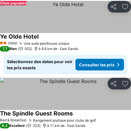
Choix populaire
Partager
Aj
Ye Olde Hotel
Consulter les prix
Hôtel
Une suite penthouse unique
Consulter les prix
2 Étoiles
7,7
Bien
552
à 8.6 km de : East Sands
Sélectionnez des dates pour voir
Consulter les prix
les prix exacts
Partager
Aj
The Spindle Guest Rooms
Consulter les prix
Bed & Breakfast
Rangement pratique pour clubs de golf
Consulter les pr
9,2
Excellent
322
à 1.1 km de : East Sands