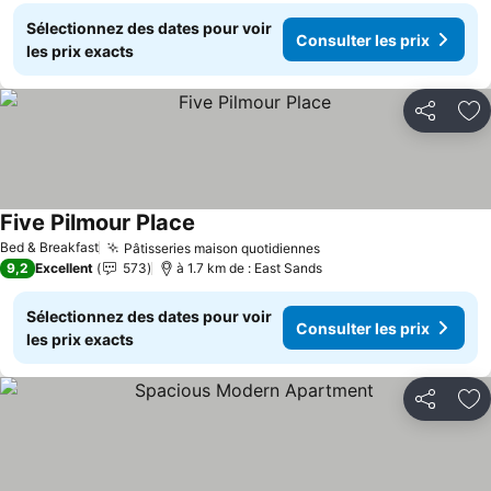
Sélectionnez des dates pour voir
Consulter les prix
les prix exacts
Partager
Aj
Five Pilmour Place
Consulter les prix
Bed & Breakfast
Pâtisseries maison quotidiennes
Consulter les prix
9,2
Excellent
573
à 1.7 km de : East Sands
Sélectionnez des dates pour voir
Consulter les prix
les prix exacts
Partager
Aj