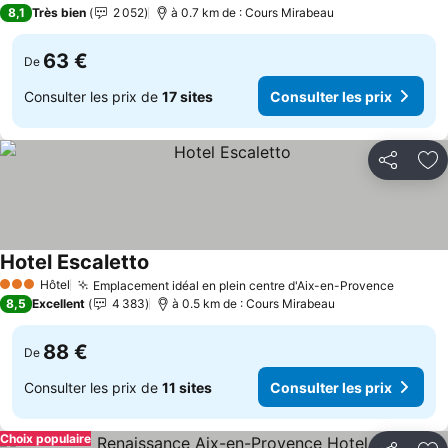
4 Étoiles
8,1
Très bien
2 052
à 0.7 km de : Cours Mirabeau
63 €
De
Consulter les prix de
17 sites
Consulter les prix
Partager
Aj
Hotel Escaletto
Hôtel
Emplacement idéal en plein centre d'Aix-en-Provence
3 Étoiles
8,5
Excellent
4 383
à 0.5 km de : Cours Mirabeau
88 €
De
Consulter les prix de
11 sites
Consulter les prix
Choix populaire