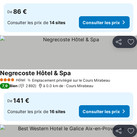
86 €
De
Consulter les prix de
14 sites
Consulter les prix
Partager
Aj
Negrecoste Hôtel & Spa
Hôtel
Emplacement privilégié sur le Cours Mirabeau
4 Étoiles
7,9
Bien
2 892
à 0.0 km de : Cours Mirabeau
141 €
De
Consulter les prix de
16 sites
Consulter les prix
Partager
Aj