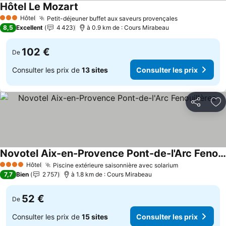
Hôtel Le Mozart
Hôtel
Petit-déjeuner buffet aux saveurs provençales
3 Étoiles
8,5
Excellent
4 423
à 0.9 km de : Cours Mirabeau
102 €
De
Consulter les prix de
13 sites
Consulter les prix
Partager
Aj
Novotel Aix-en-Provence Pont-de-l'Arc Fenouillères
Hôtel
Piscine extérieure saisonnière avec solarium
4 Étoiles
7,7
Bien
2 757
à 1.8 km de : Cours Mirabeau
52 €
De
Consulter les prix de
15 sites
Consulter les prix