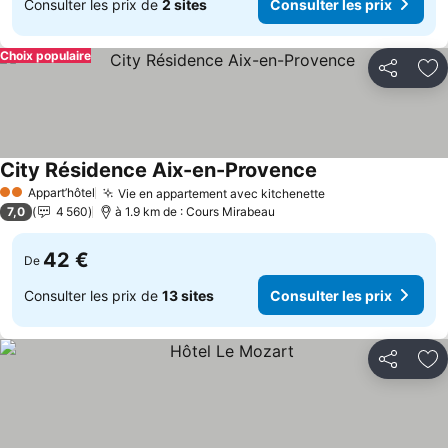
Consulter les prix de
2 sites
Consulter les prix
Choix populaire
Partager
Aj
City Résidence Aix-en-Provence
Appart’hôtel
Vie en appartement avec kitchenette
2 Étoiles
7,0
4 560
à 1.9 km de : Cours Mirabeau
42 €
De
Consulter les prix de
13 sites
Consulter les prix
Partager
Aj