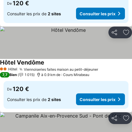
120 €
De
Consulter les prix de
2 sites
Consulter les prix
Partager
Aj
Hôtel Vendôme
Hôtel
Viennoiseries faites maison au petit-déjeuner
2 Étoiles
7,7
Bien
1 015
à 0.9 km de : Cours Mirabeau
120 €
De
Consulter les prix de
2 sites
Consulter les prix
Partager
Aj