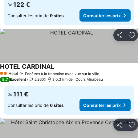
122 €
De
Consulter les prix de
9 sites
Consulter les prix
Partager
Aj
HOTEL CARDINAL
Hôtel
Fenêtres à la française avec vue sur la ville
2 Étoiles
8,7
Excellent
2 260
à 0.3 km de : Cours Mirabeau
111 €
De
Consulter les prix de
6 sites
Consulter les prix
Partager
Aj