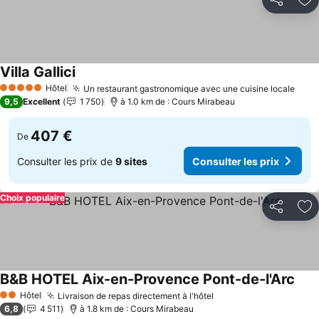
Partager
Aj
Villa Gallici
Hôtel
Un restaurant gastronomique avec une cuisine locale
5 Étoiles
9,5
Excellent
1 750
à 1.0 km de : Cours Mirabeau
407 €
De
Consulter les prix de
9 sites
Consulter les prix
Choix populaire
Partager
Aj
B&B HOTEL Aix-en-Provence Pont-de-l'Arc
Hôtel
Livraison de repas directement à l'hôtel
2 Étoiles
6,8
4 511
à 1.8 km de : Cours Mirabeau