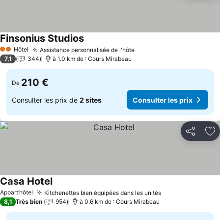
Finsonius Studios
Hôtel
Assistance personnalisée de l'hôte
2 Étoiles
7,1
344
à 1.0 km de : Cours Mirabeau
210 €
De
Consulter les prix de
2 sites
Consulter les prix
Partager
Aj
Casa Hotel
Appart’hôtel
Kitchenettes bien équipées dans les unités
8,1
Très bien
954
à 0.6 km de : Cours Mirabeau