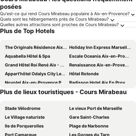
posées
Qu'est-ce qui rend Cours Mirabeau populaire à Aix-en-Provence?
Quels sont les hébergements près de Cours Mirabeau?
Quelles autres attractions sont proches de Cours Mirabeau?
Plus de Top Hotels
The Originals Résidence Aix Schuman
Holiday Inn Express Marseille Airport By Ihg
Aquabella Hôtel & Spa
Escale Oceania Aix-en-Provence
Grand Hôtel Roi René Aix - MGallery Collection
Renaissance Aix-en-Provence Hotel
Appart'hôtel Odalys City Les Floridianes
Hôtel Rotonde
Novotel Aix-en-Provence Pont-de-l'Arc Fenouillères
Radisson Hotel Aix En Provence
Plus de lieux touristiques - Cours Mirabeau
Best Western Hotel le Galice Aix-en-Provence
Première Classe Aéroport Marseille
Auberge La Coste
Kyriad Résidence Cabriès - Plan de Campagne
Stade Vélodrome
Le vieux Port de Marseille
Cézanne
Aparthotel Adagio Aix-en-Provence Centre
Le Village naturiste
Gare Saint-Charles
ibis budget Marseille Vitrolles
Hotel Escaletto
Ile de Porquerolles
Plage de Narbonne
Kyriad Aix Les Milles - Plan de Campagne
Hilton Garden Inn Marseille Provence Airport
Port Camargue
Les Gorges du Tarn
Hôtel Birdy by HappyCulture
La Bastide Bourrelly - Mathias Dandine