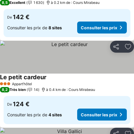
8,5
Excellent
1 630
à 0.2 km de : Cours Mirabeau
142 €
De
Consulter les prix de
8 sites
Consulter les prix
Partager
Aj
Le petit cardeur
Appart’hôtel
3 Étoiles
8,2
Très bien
14
à 0.4 km de : Cours Mirabeau
124 €
De
Consulter les prix de
4 sites
Consulter les prix