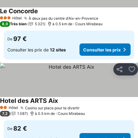
Le Concorde
Hôtel
À deux pas du centre d'Aix-en-Provence
3 Étoiles
8,0
Très bien
5 321
à 0.5 km de : Cours Mirabeau
97 €
De
Consulter les prix de
12 sites
Consulter les prix
Partager
Aj
Hotel des ARTS Aix
Hôtel
Casino sur place pour te divertir
2 Étoiles
7,2
1 087
à 0.5 km de : Cours Mirabeau
82 €
De