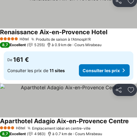
Partager
Aj
Renaissance Aix-en-Provence Hotel
Hôtel
Produits de saison à l'Atmosph'R
5 Étoiles
8,7
Excellent
5 255
à 0.9 km de : Cours Mirabeau
161 €
De
Consulter les prix de
11 sites
Consulter les prix
Partager
Aj
Aparthotel Adagio Aix-en-Provence Centre
Hôtel
Emplacement idéal en centre-ville
4 Étoiles
8,7
Excellent
4 983
à 0.7 km de : Cours Mirabeau