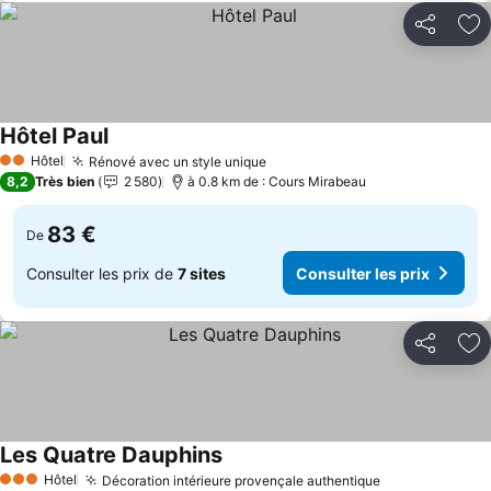
Partager
Aj
Hôtel Paul
Hôtel
Rénové avec un style unique
2 Étoiles
8,2
Très bien
2 580
à 0.8 km de : Cours Mirabeau
83 €
De
Consulter les prix de
7 sites
Consulter les prix
Partager
Aj
Les Quatre Dauphins
Hôtel
Décoration intérieure provençale authentique
3 Étoiles