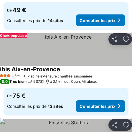
49 €
De
Consulter les prix de
14 sites
Consulter les prix
Choix populaire
Partager
Aj
ibis Aix-en-Provence
Hôtel
Piscine extérieure chauffée saisonnière
3 Étoiles
8,0
Très bien
5 878
à 2.1 km de : Cours Mirabeau
75 €
De
Consulter les prix de
13 sites
Consulter les prix
Partager
Aj