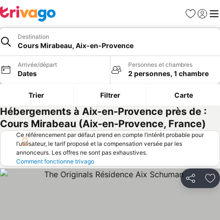
Favoris
Se con
Me
Destination
Cours Mirabeau, Aix-en-Provence
Arrivée/départ
Personnes et chambres
Dates
2 personnes, 1 chambre
Trier
Filtrer
Carte
Hébergements à Aix-en-Provence près de :
Cours Mirabeau (Aix-en-Provence, France)
Ce référencement par défaut prend en compte l’intérêt probable pour
l’utilisateur, le tarif proposé et la compensation versée par les
annonceurs. Les offres ne sont pas exhaustives.
Comment fonctionne trivago
Partager
Aj