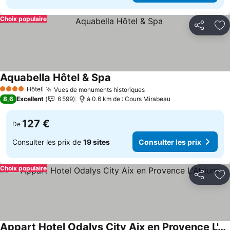
Choix populaire
Partager
Aj
Aquabella Hôtel & Spa
Hôtel
Vues de monuments historiques
4 Étoiles
8,6
Excellent
6 599
à 0.6 km de : Cours Mirabeau
127 €
De
Consulter les prix de
19 sites
Consulter les prix
Choix populaire
Partager
Aj
Appart Hotel Odalys City Aix en Provence L'Atrium