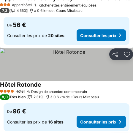
Appart’hôtel
Kitchenettes entièrement équipées
3 Étoiles
7,3
4 550
à 0.6 km de : Cours Mirabeau
56 €
De
Consulter les prix de
20 sites
Consulter les prix
Partager
Aj
Hôtel Rotonde
Hôtel
Design de chambre contemporain
4 Étoiles
8,0
Très bien
2 319
à 0.6 km de : Cours Mirabeau
96 €
De
Consulter les prix de
16 sites
Consulter les prix