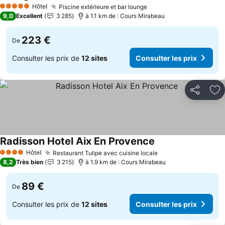
Hôtel
Piscine extérieure et bar lounge
5 Étoiles
9,0
Excellent
3 285
à 1.1 km de : Cours Mirabeau
223 €
De
Consulter les prix de
12 sites
Consulter les prix
Partager
Aj
Radisson Hotel Aix En Provence
Hôtel
Restaurant Tulipe avec cuisine locale
4 Étoiles
8,2
Très bien
3 215
à 1.9 km de : Cours Mirabeau
89 €
De
Consulter les prix de
12 sites
Consulter les prix