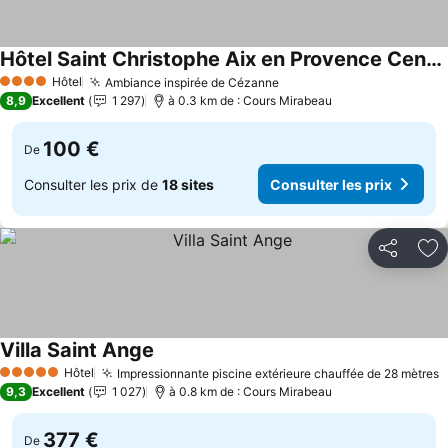
Hôtel Saint Christophe Aix en Provence Centre Ville
Hôtel
Ambiance inspirée de Cézanne
4 Étoiles
8,9
Excellent
1 297
à 0.3 km de : Cours Mirabeau
100 €
De
Consulter les prix de
18 sites
Consulter les prix
Partager
Aj
Villa Saint Ange
Hôtel
Impressionnante piscine extérieure chauffée de 28 mètres
5 Étoiles
9,3
Excellent
1 027
à 0.8 km de : Cours Mirabeau
377 €
De