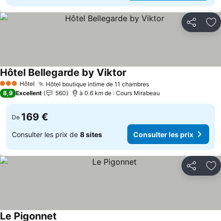
Partager
Aj
Hôtel Bellegarde by Viktor
Hôtel
Hôtel boutique intime de 11 chambres
3 Étoiles
8,9
Excellent
560
à 0.6 km de : Cours Mirabeau
169 €
De
Consulter les prix de
8 sites
Consulter les prix
Partager
Aj
Le Pigonnet