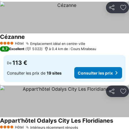
Partager
Aj
Cézanne
Hôtel
Emplacement idéal en centre-ville
4 Étoiles
8,7
Excellent
5 022
à 0.4 km de : Cours Mirabeau
113 €
De
Consulter les prix de
19 sites
Consulter les prix
Partager
Aj
Appart'hôtel Odalys City Les Floridianes
Hôtel
Intérieurs récemment rénovés