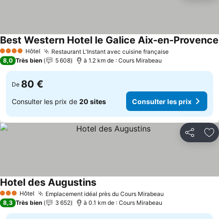
Best Western Hotel le Galice Aix-en-Provence
Hôtel
Restaurant L'Instant avec cuisine française
4 Étoiles
8,0
Très bien
5 608
à 1.2 km de : Cours Mirabeau
80 €
De
Consulter les prix de
20 sites
Consulter les prix
Partager
Aj
Hotel des Augustins
Hôtel
Emplacement idéal près du Cours Mirabeau
3 Étoiles
8,3
Très bien
3 652
à 0.1 km de : Cours Mirabeau