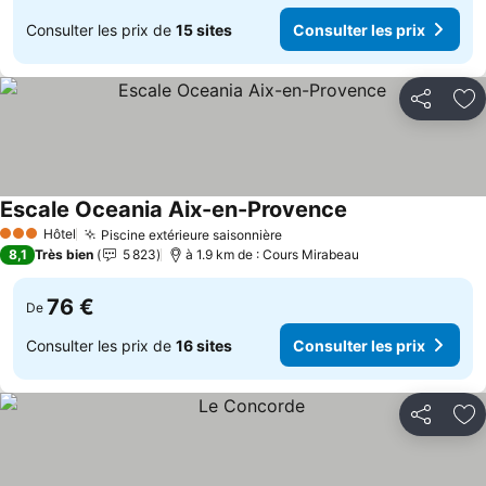
Consulter les prix de
15 sites
Consulter les prix
Partager
Aj
Escale Oceania Aix-en-Provence
Hôtel
Piscine extérieure saisonnière
3 Étoiles
8,1
Très bien
5 823
à 1.9 km de : Cours Mirabeau
76 €
De
Consulter les prix de
16 sites
Consulter les prix
Partager
Aj