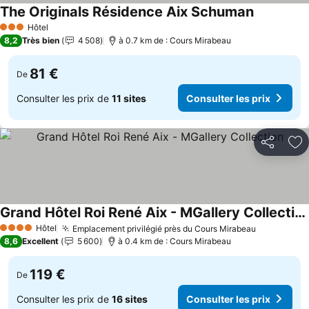
The Originals Résidence Aix Schuman
Hôtel
3 Étoiles
8,2
Très bien
4 508
à 0.7 km de : Cours Mirabeau
81 €
De
Consulter les prix de
11 sites
Consulter les prix
Partager
Aj
Grand Hôtel Roi René Aix - MGallery Collection
Hôtel
Emplacement privilégié près du Cours Mirabeau
4 Étoiles
8,6
Excellent
5 600
à 0.4 km de : Cours Mirabeau
119 €
De
Consulter les prix de
16 sites
Consulter les prix