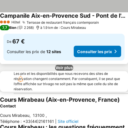
Campanile Aix-en-Provence Sud - Pont de l'Arc
Hôtel
Terrasse de restaurant français contemporain
3 Étoiles
7,7
Bien
2 268
à 1.9 km de : Cours Mirabeau
67 €
De
Consulter les prix de
12 sites
Consulter les prix
Voir plus
Les prix et les disponibilités que nous recevons des sites de
réservation changent constamment. Par conséquent, il se peut que
l’offre affichée sur trivago ne soit pas la même que celle du site de
réservation.
Cours Mirabeau (Aix-en-Provence, France)
Contact
Cours Mirabeau
,
13100
,
Téléphone
:
+33(44)2161161
|
Site officiel
Cours Mirabeau : les questions fréquemment