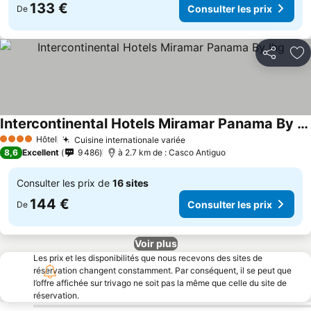
133 €
Consulter les prix
De
Partager
Aj
Intercontinental Hotels Miramar Panama By Ihg
Consulter les prix
Hôtel
Cuisine internationale variée
Consulter les prix
4 Étoiles
8,6
Excellent
9 486
à 2.7 km de : Casco Antiguo
Consulter les prix de
16 sites
144 €
Consulter les prix
De
Voir plus
Les prix et les disponibilités que nous recevons des sites de
réservation changent constamment. Par conséquent, il se peut que
l’offre affichée sur trivago ne soit pas la même que celle du site de
réservation.