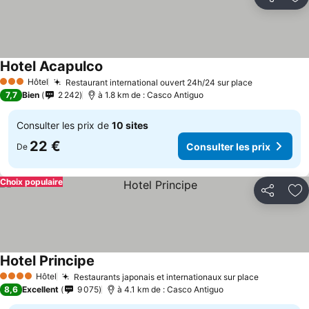
Partager
Aj
Hotel Acapulco
Consulter les prix
Hôtel
Restaurant international ouvert 24h/24 sur place
Consulter l
3 Étoiles
7,7
Bien
2 242
à 1.8 km de : Casco Antiguo
Consulter les prix de
10 sites
22 €
Consulter les prix
De
Choix populaire
Partager
Aj
Hotel Principe
Consulter les prix
Hôtel
Restaurants japonais et internationaux sur place
Consulter 
4 Étoiles
8,6
Excellent
9 075
à 4.1 km de : Casco Antiguo