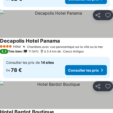
Partager
Aj
Decapolis Hotel Panama
Consulter les prix
Hôtel
Chambres avec vue panoramique sur la ville ou la mer
Consu
4 Étoiles
8,3
Très bien
11 541
à 3.4 km de : Casco Antiguo
Consulter les prix de
14 sites
78 €
Consulter les prix
De
Partager
Aj
Hotel Bardot Boutique