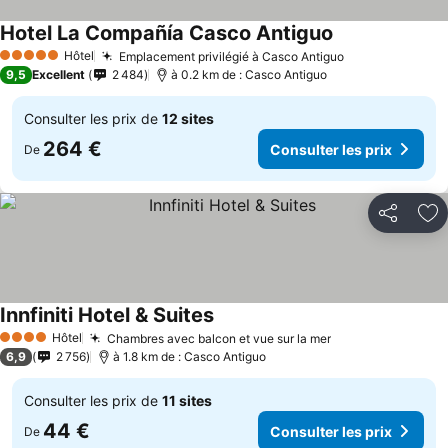
Hotel La Compañía Casco Antiguo
Consulter les p
Hôtel
Emplacement privilégié à Casco Antiguo
Consulter les 
5 Étoiles
9,5
Excellent
2 484
à 0.2 km de : Casco Antiguo
Consulter les prix de
12 sites
264 €
Consulter les prix
De
Partager
Aj
Innfiniti Hotel & Suites
Consulter les prix
Hôtel
Chambres avec balcon et vue sur la mer
Consulter les p
4 Étoiles
6,9
2 756
à 1.8 km de : Casco Antiguo
Consulter les prix de
11 sites
44 €
Consulter les prix
De