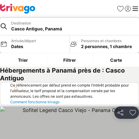
Favoris
Se con
Me
Destination
Casco Antiguo, Panamá
Arrivée/départ
Personnes et chambres
Dates
2 personnes, 1 chambre
Trier
Filtrer
Carte
Hébergements à Panamá près de : Casco
Antiguo
Ce référencement par défaut prend en compte l’intérêt probable pour
l’utilisateur, le tarif proposé et la compensation versée par les
annonceurs. Les offres ne sont pas exhaustives.
Comment fonctionne trivago
Partager
Aj