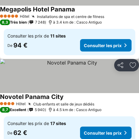
Megapolis Hotel Panama
Consulter les prix
Hôtel
Installations de spa et centre de fitness
Consulter les p
5 Étoiles
8,3
Très bien
7 248
à 3.4 km de : Casco Antiguo
Consulter les prix de
11 sites
94 €
Consulter les prix
De
Partager
Aj
Novotel Panama City
Consulter les prix
Hôtel
Club enfants et salle de jeux dédiés
Consulter les prix
4 Étoiles
8,7
Excellent
5 940
à 4.5 km de : Casco Antiguo
Consulter les prix de
17 sites
62 €
Consulter les prix
De