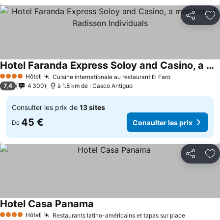
Partager
Aj
Hotel Faranda Express Soloy and Casino, a member of Radisson Individuals
Consulter les prix
Hôtel
Cuisine internationale au restaurant El Faro
Consulter les
4 Étoiles
7,4
4 300
à 1.8 km de : Casco Antiguo
Consulter les prix de
13 sites
45 €
Consulter les prix
De
Partager
Aj
Hotel Casa Panama
Consulter les prix
Hôtel
Restaurants latino-américains et tapas sur place
Consulter
4 Étoiles