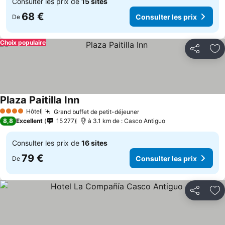
Consulter les prix de
15 sites
68 €
Consulter les prix
De
Choix populaire
Partager
Aj
Plaza Paitilla Inn
Consulter les prix
Hôtel
Grand buffet de petit-déjeuner
Consulter les prix
4 Étoiles
8,8
Excellent
15 277
à 3.1 km de : Casco Antiguo
Consulter les prix de
16 sites
79 €
Consulter les prix
De
Partager
Aj