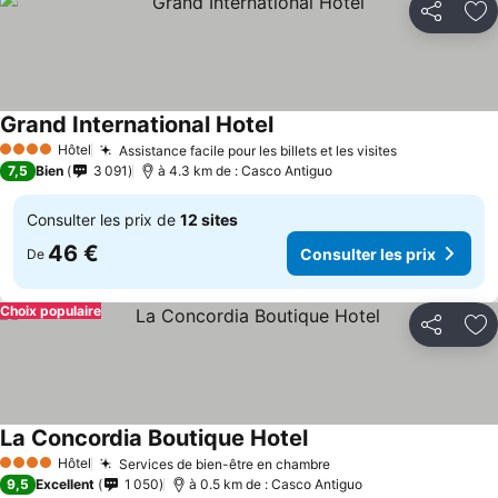
Partager
Aj
Grand International Hotel
Consulter les prix
Hôtel
Assistance facile pour les billets et les visites
Consulter le
4 Étoiles
7,5
Bien
3 091
à 4.3 km de : Casco Antiguo
Consulter les prix de
12 sites
46 €
Consulter les prix
De
Choix populaire
Partager
Aj
La Concordia Boutique Hotel
Consulter les prix
Hôtel
Services de bien-être en chambre
Consulter les prix
4 Étoiles
9,5
Excellent
1 050
à 0.5 km de : Casco Antiguo