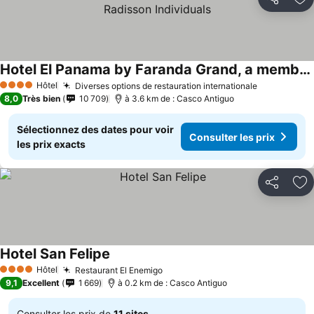
Partager
Aj
Hotel El Panama by Faranda Grand, a member of Radisson Individuals
Consulter les prix
Hôtel
Diverses options de restauration internationale
Consulter l
4 Étoiles
8,0
Très bien
10 709
à 3.6 km de : Casco Antiguo
Sélectionnez des dates pour voir
Consulter les prix
les prix exacts
Partager
Aj
Hotel San Felipe
Consulter les prix
Hôtel
Restaurant El Enemigo
Consulter les prix
4 Étoiles
9,1
Excellent
1 669
à 0.2 km de : Casco Antiguo
Consulter les prix de
11 sites