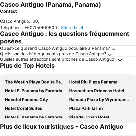
Casco Antiguo (Panamá, Panama)
Contact
Casco Antiguo
,
00
,
Téléphone
:
+507(506)9600
|
Site officiel
Casco Antiguo : les questions fréquemment
posées
Qu'est-ce qui rend Casco Antiguo populaire à Panamá?
Quels sont les hébergements près de Casco Antiguo?
Quelles autres attractions sont proches de Casco Antiguo?
Plus de Top Hotels
The Westin Playa Bonita Panama
Hotel Riu Plaza Panama
Hotel El Panama by Faranda Grand, a member of Radisson Individuals
Hospedium Princess Hotel Panamá
Novotel Panama City
Ramada Plaza by Wyndham Panama Punta Pacifica
Hotel Coral Suites
Plaza Paitilla Inn
Hotel El Panama by Faranda Grand, a member of Radisson Individuals
Riande Urban Hotel
Plus de lieux touristiques - Casco Antiguo
Riande Aeropuerto Hotel Casino
Megapolis Hotel Panama
Hotel Principe
Courtyard by Marriott Panama Metromall