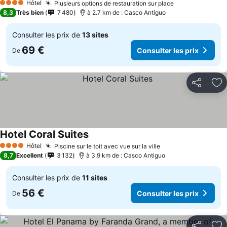
Hôtel
Plusieurs options de restauration sur place
Consulter les 
4 Étoiles
8,3
Très bien
7 480
à 2.7 km de : Casco Antiguo
Consulter les prix de
13 sites
69 €
Consulter les prix
De
Partager
Aj
Hotel Coral Suites
Consulter les prix
Hôtel
Piscine sur le toit avec vue sur la ville
Consulter les prix
4 Étoiles
8,7
Excellent
3 132
à 3.9 km de : Casco Antiguo
Consulter les prix de
11 sites
56 €
Consulter les prix
De