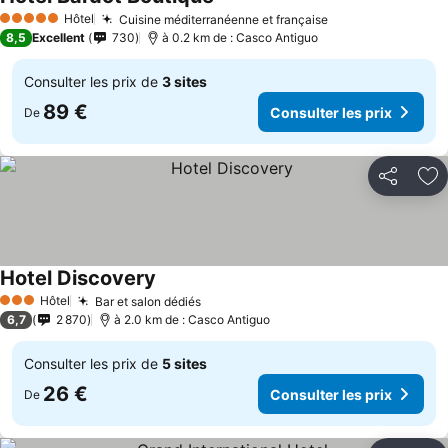
Consulter les prix
Hôtel
Cuisine méditerranéenne et française
Consulter les pr
5 Étoiles
8,5
Excellent
730
à 0.2 km de : Casco Antiguo
Consulter les prix de
3 sites
89 €
Consulter les prix
De
Partager
Aj
Hotel Discovery
Consulter les prix
Hôtel
Bar et salon dédiés
Consulter les prix
3 Étoiles
6,7
2 870
à 2.0 km de : Casco Antiguo
Consulter les prix de
5 sites
26 €
Consulter les prix
De