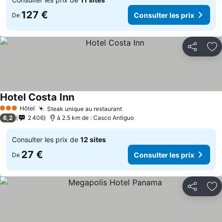
127 €
Consulter les prix
De
Partager
Aj
Hotel Costa Inn
Consulter les prix
Hôtel
Steak unique au restaurant
Consulter les prix
3 Étoiles
6,2
2 406
à 2.5 km de : Casco Antiguo
Consulter les prix de
12 sites
27 €
Consulter les prix
De
Partager
Aj