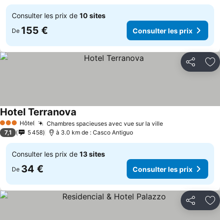
Consulter les prix de
10 sites
155 €
Consulter les prix
De
Partager
Aj
Hotel Terranova
Consulter les prix
Hôtel
Chambres spacieuses avec vue sur la ville
Consulter les p
3 Étoiles
7,1
5 458
à 3.0 km de : Casco Antiguo
Consulter les prix de
13 sites
34 €
Consulter les prix
De
Partager
Aj