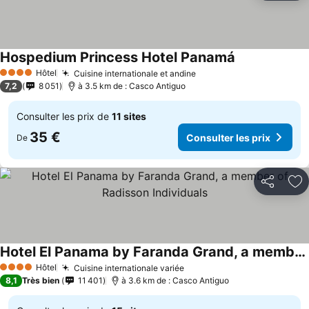
Hospedium Princess Hotel Panamá
Consulter les 
Hôtel
Cuisine internationale et andine
Consulter les prix
4 Étoiles
7,2
8 051
à 3.5 km de : Casco Antiguo
Consulter les prix de
11 sites
35 €
Consulter les prix
De
Partager
Aj
Hotel El Panama by Faranda Grand, a member of Radisson Individuals
Consulter les prix
Hôtel
Cuisine internationale variée
Consulter les prix
4 Étoiles
8,1
Très bien
11 401
à 3.6 km de : Casco Antiguo