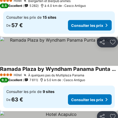
Hôtel
Biergarten et Bierpub animés
Consulter les prix
4 Étoiles
8,5
Excellent
5 282
à 4.0 km de : Casco Antiguo
Consulter les prix de
15 sites
57 €
Consulter les prix
De
Partager
Aj
Ramada Plaza by Wyndham Panama Punta Pacifica
Consulter les prix
Hôtel
À quelques pas du Multiplaza Panama
Consulter les pri
4 Étoiles
9,3
Excellent
7 611
à 5.0 km de : Casco Antiguo
Consulter les prix de
9 sites
63 €
Consulter les prix
De