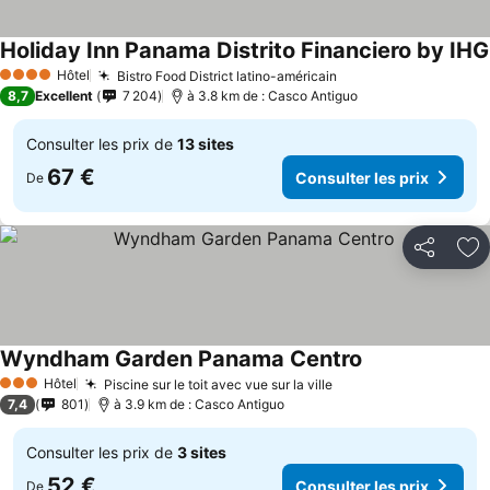
Holiday Inn Panama Distrito Financiero by IHG
Hôtel
Bistro Food District latino-américain
Consulter les prix
4 Étoiles
8,7
Excellent
7 204
à 3.8 km de : Casco Antiguo
Consulter les prix de
13 sites
67 €
Consulter les prix
De
Partager
Aj
Wyndham Garden Panama Centro
Consulter les p
Hôtel
Piscine sur le toit avec vue sur la ville
Consulter les prix
3 Étoiles
7,4
801
à 3.9 km de : Casco Antiguo
Consulter les prix de
3 sites
52 €
Consulter les prix
De