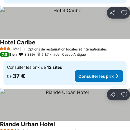
Partager
Aj
Hotel Caribe
Consulter les prix
Hôtel
Options de restauration locales et internationales
Consulter 
3 Étoiles
7,8
Bien
3 389
à 1.7 km de : Casco Antiguo
Consulter les prix de
12 sites
37 €
Consulter les prix
De
Partager
Aj
Riande Urban Hotel
Consulter les prix