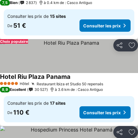
7,5
Bien
2 837
à 0.4 km de : Casco Antiguo
Consulter les prix de
15 sites
51 €
Consulter les prix
De
Choix populaire
Partager
Aj
Hotel Riu Plaza Panama
Consulter les prix
Hôtel
Restaurant Ibiza et Studio 50 repensés
Consulter les p
5 Étoiles
8,9
Excellent
30 527
à 3.6 km de : Casco Antiguo
Consulter les prix de
17 sites
110 €
Consulter les prix
De
Partager
Aj