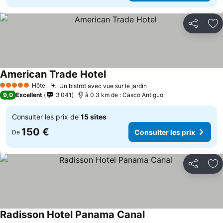
Partager
Aj
American Trade Hotel
Consulter les prix
Hôtel
Un bistrot avec vue sur le jardin
Consulter les prix
5 Étoiles
9,0
Excellent
3 041
à 0.3 km de : Casco Antiguo
Consulter les prix de
15 sites
150 €
Consulter les prix
De
Partager
Aj
Radisson Hotel Panama Canal
Consulter les prix