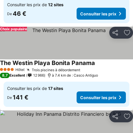
Consulter les prix de
12 sites
46 €
Consulter les prix
De
Choix populaire
Partager
Aj
The Westin Playa Bonita Panama
Consulter les pri
Hôtel
Trois piscines à débordement
Consulter les prix
4 Étoiles
8,7
Excellent
12 966
à 7.4 km de : Casco Antiguo
Consulter les prix de
17 sites
141 €
Consulter les prix
De
Partager
Aj