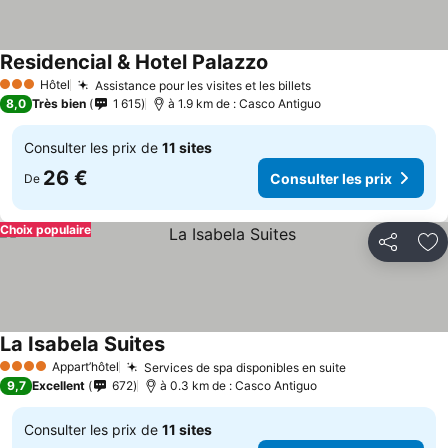
Residencial & Hotel Palazzo
Consulter les prix
Hôtel
Assistance pour les visites et les billets
Consulter les prix
3 Étoiles
8,0
Très bien
1 615
à 1.9 km de : Casco Antiguo
Consulter les prix de
11 sites
26 €
Consulter les prix
De
Choix populaire
Partager
Aj
La Isabela Suites
Consulter les prix
Appart’hôtel
Services de spa disponibles en suite
Consulter les
4 Étoiles
9,7
Excellent
672
à 0.3 km de : Casco Antiguo
Consulter les prix de
11 sites