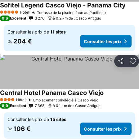
Sofitel Legend Casco Viejo - Panama City
Consu
Hôtel
Terrasse de la piscine face au Pacifique
Consulter les 
5 Étoiles
9,6
Excellent
3 276
à 0.2 km de : Casco Antiguo
Consulter les prix de
11 sites
204 €
Consulter les prix
De
Partager
Aj
Central Hotel Panama Casco Viejo
Consulter les p
Hôtel
Emplacement privilégié à Casco Viejo
Consulter les pri
4 Étoiles
8,9
Excellent
7 368
à 0.1 km de : Casco Antiguo
Consulter les prix de
15 sites
106 €
Consulter les prix
De