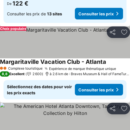
122 €
De
Consulter les prix de
13 sites
Consulter les prix
Choix populaire
Partager
Aj
Margaritaville Vacation Club - Atlanta
Complexe touristique
Expérience de marque thématique unique
2 Étoiles
8,8
Excellent
2 600
à 2.6 km de : Braves Museum & Hall of FameTurner Field Tours
Sélectionnez des dates pour voir
Consulter les prix
les prix exacts
Partager
Aj