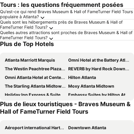
Tours : les questions fréquemment posées
Qu'est-ce qui rend Braves Museum & Hall of FameTurner Field Tours
populaire à Atlanta?
Quels sont les hébergements près de Braves Museum & Hall of
FameTurner Field Tours?
Quelles autres attractions sont proches de Braves Museum & Hall of
FameTurner Field Tours?
Plus de Top Hotels
Atlanta Marriott Marquis
Omni Hotel at the Battery Atlanta
The Westin Peachtree Plaza, Atlanta
REVERB by Hard Rock Downtown Atlanta
Omni Atlanta Hotel at Centennial Park
Hilton Atlanta
The Starling Atlanta Midtown, Curio Collection by Hilton
Moxy Atlanta Midtown
Holiday Inn Express & Suites Atlanta Downtown By Ihg
Embassy Suites by Hilton Atlanta Airport
Plus de lieux touristiques - Braves Museum &
Intercontinental Hotels Buckhead Atlanta By Ihg
Renaissance Atlanta Waverly Hotel & Convention Center
Hall of FameTurner Field Tours
SpringHill Suites by Marriott Atlanta Downtown
AC Hotel Atlanta Midtown
Wyndham Atlanta Buckhead Hotel & Conference Center
The Georgian Terrace Hotel
Aéroport international Hartsfield-Jackson d'Atlanta
Downtown Atlanta
Hampton Inn & Suites Atlanta Buckhead Place
Atlanta Marriott Suites Midtown