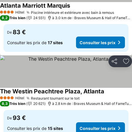
Atlanta Marriott Marquis
Hôtel
Piscine intérieure et extérieure avec bain à remous
4 Étoiles
8,2
Très bien
24 551
à 3.0 km de : Braves Museum & Hall of FameTurner Field Tours
83 €
De
Consulter les prix de
17 sites
Consulter les prix
Partager
Aj
The Westin Peachtree Plaza, Atlanta
Hôtel
Restaurant tournant sur le toit
4 Étoiles
8,3
Très bien
20 621
à 2.8 km de : Braves Museum & Hall of FameTurner Field Tours
93 €
De
Consulter les prix de
15 sites
Consulter les prix