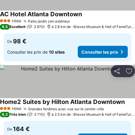
AC Hotel Atlanta Downtown
Hôtel
Patio jardin zen extérieur
3 Étoiles
8,5
Excellent
3 970
à 2.8 km de : Braves Museum & Hall of FameTurner Field Tours
98 €
De
Consulter les prix de
10 sites
Consulter les prix
Partager
Aj
Home2 Suites by Hilton Atlanta Downtown
Hôtel
Grandes fenêtres avec vue sur le centre-ville
3 Étoiles
8,2
Très bien
3 710
à 2.5 km de : Braves Museum & Hall of FameTurner Field Tours
164 €
De