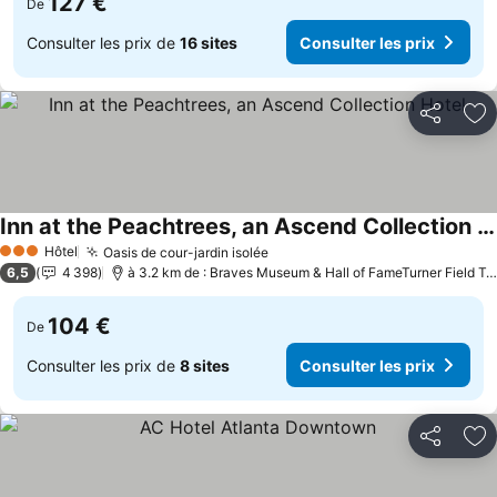
127 €
De
Consulter les prix de
16 sites
Consulter les prix
Partager
Aj
Inn at the Peachtrees, an Ascend Collection Hotel
Hôtel
Oasis de cour-jardin isolée
3 Étoiles
6,5
4 398
à 3.2 km de : Braves Museum & Hall of FameTurner Field Tours
104 €
De
Consulter les prix de
8 sites
Consulter les prix
Partager
Aj