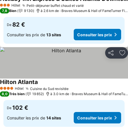
Hôtel
Petit-déjeuner buffet chaud et varié
3 Étoiles
7,8
Bien
9 130
à 2.6 km de : Braves Museum & Hall of FameTurner Field Tours
82 €
De
Consulter les prix de
13 sites
Consulter les prix
Partager
Aj
Hilton Atlanta
Hôtel
Cuisine du Sud revisitée
4 Étoiles
8,0
Très bien
19 852
à 3.0 km de : Braves Museum & Hall of FameTurner Field Tours
102 €
De
Consulter les prix de
14 sites
Consulter les prix