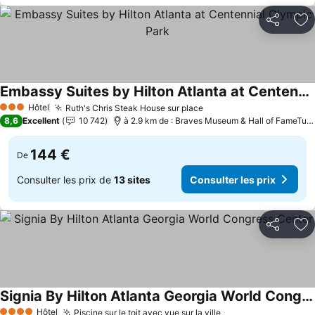
Partager
Aj
Embassy Suites by Hilton Atlanta at Centennial Olympic Park
Hôtel
Ruth's Chris Steak House sur place
3 Étoiles
8,6
Excellent
10 742
à 2.9 km de : Braves Museum & Hall of FameTurner Field Tours
144 €
De
Consulter les prix de
13 sites
Consulter les prix
Partager
Aj
Signia By Hilton Atlanta Georgia World Congress Center
Hôtel
Piscine sur le toit avec vue sur la ville