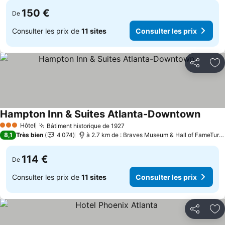
150 €
De
Consulter les prix de
11 sites
Consulter les prix
Partager
Aj
Hampton Inn & Suites Atlanta-Downtown
Hôtel
Bâtiment historique de 1927
3 Étoiles
8,1
Très bien
4 074
à 2.7 km de : Braves Museum & Hall of FameTurner Field Tours
114 €
De
Consulter les prix de
11 sites
Consulter les prix
Partager
Aj