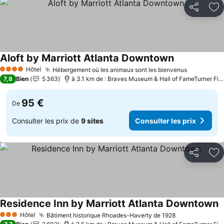
Partager
Aj
Aloft by Marriott Atlanta Downtown
Hôtel
Hébergement où les animaux sont les bienvenus
4 Étoiles
7,8
Bien
5 363
à 3.1 km de : Braves Museum & Hall of FameTurner Field Tours
95 €
De
Consulter les prix de
9 sites
Consulter les prix
Partager
Aj
Residence Inn by Marriott Atlanta Downtown
Hôtel
Bâtiment historique Rhoades-Haverty de 1928
3 Étoiles