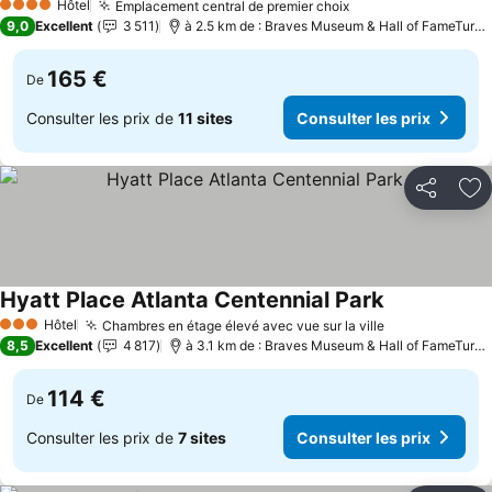
Hôtel
Emplacement central de premier choix
4 Étoiles
9,0
Excellent
3 511
à 2.5 km de : Braves Museum & Hall of FameTurner Field Tours
165 €
De
Consulter les prix de
11 sites
Consulter les prix
Partager
Aj
Hyatt Place Atlanta Centennial Park
Hôtel
Chambres en étage élevé avec vue sur la ville
3 Étoiles
8,5
Excellent
4 817
à 3.1 km de : Braves Museum & Hall of FameTurner Field Tours
114 €
De
Consulter les prix de
7 sites
Consulter les prix