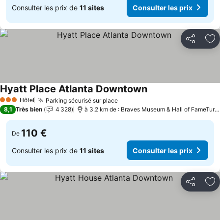
Consulter les prix de
11 sites
Consulter les prix
Partager
Aj
Hyatt Place Atlanta Downtown
Hôtel
Parking sécurisé sur place
3 Étoiles
8,1
Très bien
4 328
à 3.2 km de : Braves Museum & Hall of FameTurner Field Tours
110 €
De
Consulter les prix de
11 sites
Consulter les prix
Partager
Aj