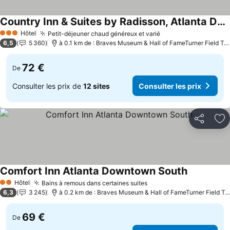
Country Inn & Suites by Radisson, Atlanta Downtown
Hôtel
Petit-déjeuner chaud généreux et varié
3 Étoiles
6,5
5 360
à 0.1 km de : Braves Museum & Hall of FameTurner Field Tours
72 €
De
Consulter les prix de
12 sites
Consulter les prix
Partager
Aj
Comfort Inn Atlanta Downtown South
Hôtel
Bains à remous dans certaines suites
2 Étoiles
6,3
3 245
à 0.2 km de : Braves Museum & Hall of FameTurner Field Tours
69 €
De