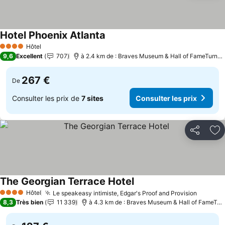
Hotel Phoenix Atlanta
Hôtel
4 Étoiles
9,6
Excellent
707
à 2.4 km de : Braves Museum & Hall of FameTurner Field Tours
267 €
De
Consulter les prix de
7 sites
Consulter les prix
Partager
Aj
The Georgian Terrace Hotel
Hôtel
Le speakeasy intimiste, Edgar's Proof and Provision
4 Étoiles
8,3
Très bien
11 339
à 4.3 km de : Braves Museum & Hall of FameTurner Field Tours