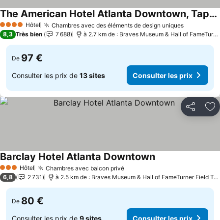
The American Hotel Atlanta Downtown, Tapestry Collection by Hilton
Hôtel
Chambres avec des éléments de design uniques
4 Étoiles
8,3
Très bien
7 688
à 2.7 km de : Braves Museum & Hall of FameTurner Field Tours
97 €
De
Consulter les prix de
13 sites
Consulter les prix
Partager
Aj
Barclay Hotel Atlanta Downtown
Hôtel
Chambres avec balcon privé
3 Étoiles
6,8
2 731
à 2.5 km de : Braves Museum & Hall of FameTurner Field Tours
80 €
De
Consulter les prix de
9 sites
Consulter les prix