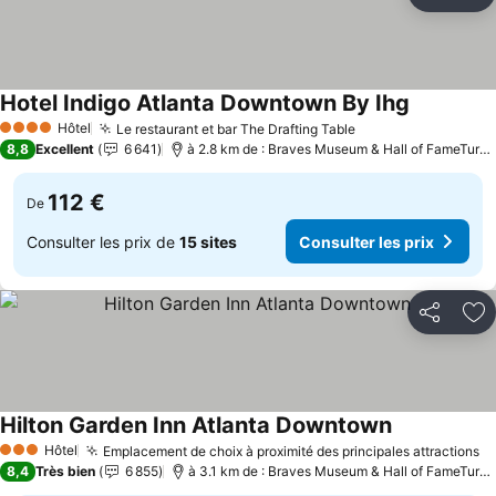
Partager
Aj
Hotel Indigo Atlanta Downtown By Ihg
Hôtel
Le restaurant et bar The Drafting Table
4 Étoiles
8,8
Excellent
6 641
à 2.8 km de : Braves Museum & Hall of FameTurner Field Tours
112 €
De
Consulter les prix de
15 sites
Consulter les prix
Partager
Aj
Hilton Garden Inn Atlanta Downtown
Hôtel
Emplacement de choix à proximité des principales attractions
3 Étoiles
8,4
Très bien
6 855
à 3.1 km de : Braves Museum & Hall of FameTurner Field Tours