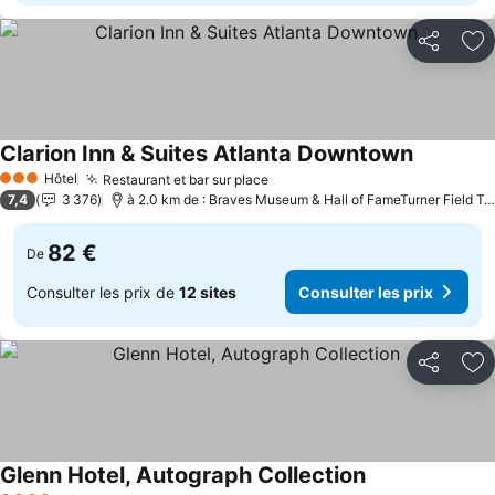
Partager
Aj
Clarion Inn & Suites Atlanta Downtown
Hôtel
Restaurant et bar sur place
3 Étoiles
7,4
3 376
à 2.0 km de : Braves Museum & Hall of FameTurner Field Tours
82 €
De
Consulter les prix de
12 sites
Consulter les prix
Partager
Aj
Glenn Hotel, Autograph Collection