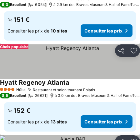
4 Étoiles
9,0
Excellent
6 054
à 2.9 km de : Braves Museum & Hall of FameTurner Field Tours
151 €
De
Consulter les prix de
10 sites
Consulter les prix
Choix populaire
Partager
Aj
Hyatt Regency Atlanta
Hôtel
Restaurant et salon tournant Polaris
4 Étoiles
8,5
Excellent
26 621
à 3.0 km de : Braves Museum & Hall of FameTurner Field Tours
152 €
De
Consulter les prix de
13 sites
Consulter les prix