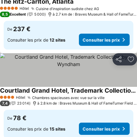
The Ritz-Carlton, Atlanta
Hôtel
Cuisine d'inspiration sudiste chez AG
5 Étoiles
8,5
Excellent
5 000
à 2.7 km de : Braves Museum & Hall of FameTurner Field Tours
237 €
De
Consulter les prix de
12 sites
Consulter les prix
Partager
Aj
Courtland Grand Hotel, Trademark Collection by Wyndham
Hôtel
Chambres spacieuses avec vue sur la ville
4 Étoiles
7,4
23 014
à 2.8 km de : Braves Museum & Hall of FameTurner Field Tours
78 €
De
Consulter les prix de
15 sites
Consulter les prix