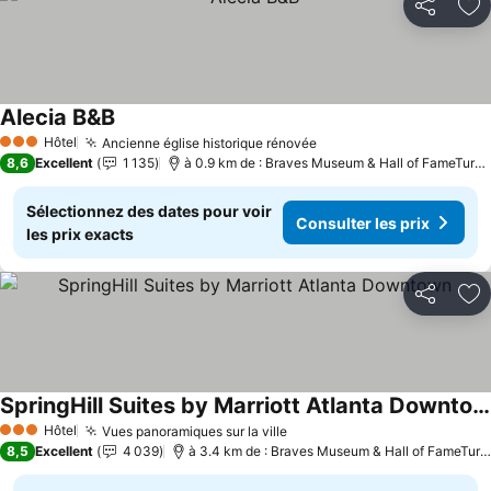
Partager
Aj
Alecia B&B
Hôtel
Ancienne église historique rénovée
3 Étoiles
8,6
Excellent
1 135
à 0.9 km de : Braves Museum & Hall of FameTurner Field Tours
Sélectionnez des dates pour voir
Consulter les prix
les prix exacts
Partager
Aj
SpringHill Suites by Marriott Atlanta Downtown
Hôtel
Vues panoramiques sur la ville
3 Étoiles
8,5
Excellent
4 039
à 3.4 km de : Braves Museum & Hall of FameTurner Field Tours