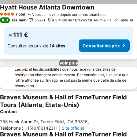
Hyatt House Atlanta Downtown
Hôtel
Vues sur la ville depuis certaines chambres
4 Étoiles
8,3
Très bien
5 927
à 3.4 km de : Braves Museum & Hall of FameTurner Field Tours
111 €
De
Consulter les prix de
14 sites
Consulter les prix
Voir plus
Les prix et les disponibilités que nous recevons des sites de
réservation changent constamment. Par conséquent, il se peut que
l’offre affichée sur trivago ne soit pas la même que celle du site de
réservation.
Braves Museum & Hall of FameTurner Field
Tours (Atlanta, Etats-Unis)
Contact
755 Hank Aaron Dr, Turner Field
,
GA 30315
,
Téléphone
:
+1(404)6142311
|
Site officiel
Braves Museum & Hall of FameTurner Field