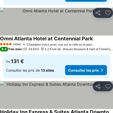
Partager
Aj
Omni Atlanta Hotel at Centennial Park
Hôtel
Chambres chics avec vue sur la ville ou le parc
4 Étoiles
8,4
Très bien
24 621
à 2.6 km de : Braves Museum & Hall of FameTurner Field Tours
131 €
De
Consulter les prix de
13 sites
Consulter les prix
Partager
Aj
Holiday Inn Express & Suites Atlanta Downtown By Ihg