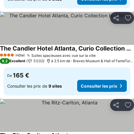
Partager
Aj
The Candler Hotel Atlanta, Curio Collection by Hilton
Hôtel
Suites spacieuses avec vue sur la ville
4 Étoiles
9,2
Excellent
5 032
à 2.5 km de : Braves Museum & Hall of FameTurner Field Tours
165 €
De
Consulter les prix de
9 sites
Consulter les prix
Partager
Aj