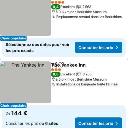
Partager
Ajouter à mes favoris
Consulter le
4 Étoiles
9,4
Excellent
2 563
à 0.6 km de : Berkshire Museum
Emplacement central dans les Berkshires
Con
Choix populaire
Sélectionnez des dates pour voir
Consulter les prix
les prix exacts
The Yankee Inn
Partager
Ajouter à mes favoris
Consulter l
3 Étoiles
8,8
Excellent
3 266
à 5.0 km de : Berkshire Museum
Installations de baignade toute l'année
Cons
Choix populaire
144 €
De
Consulter les prix de
6 sites
Consulter les prix