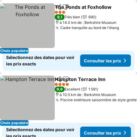
The Ponds at Foxhollow
Partager
Ajouter à mes favoris
Co
3 Étoiles
8,1
Très bien
690
à 14.0 km de : Berkshire Museum
Cadre tranquille au bord de l'étang
Consulte
Choix populaire
Sélectionnez des dates pour voir
Consulter les prix
les prix exacts
Hampton Terrace Inn
Partager
Ajouter à mes favoris
Consu
4 Étoiles
9,6
Excellent
1 591
à 10.5 km de : Berkshire Museum
Piscine extérieure saisonnière de style grotte
Choix populaire
Sélectionnez des dates pour voir
Consulter les prix
les prix exacts