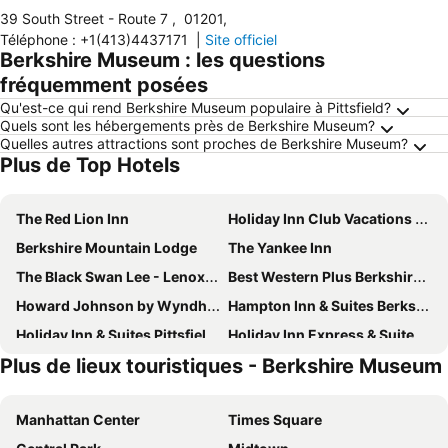
39 South Street - Route 7
,
01201
,
Téléphone
:
+1(413)4437171
|
Site officiel
Berkshire Museum : les questions
fréquemment posées
Qu'est-ce qui rend Berkshire Museum populaire à Pittsfield?
Quels sont les hébergements près de Berkshire Museum?
Quelles autres attractions sont proches de Berkshire Museum?
Plus de Top Hotels
The Red Lion Inn
Holiday Inn Club Vacations Oak n' Spruce Resort
Berkshire Mountain Lodge
The Yankee Inn
The Black Swan Lee - Lenox, an Ascend Collection Hotel
Best Western Plus Berkshire Hills Inn & Suites
Howard Johnson by Wyndham Lenox
Hampton Inn & Suites Berkshires-Lenox
Holiday Inn & Suites Pittsfield-berkshires By Ihg
Holiday Inn Express & Suites Pittsfield-lenox-berkshires By Ihg
Plus de lieux touristiques - Berkshire Museum
Quality Inn Lee - Lenox South
Courtyard by Marriott Lenox Berkshires
Shaker Mill Inn
Hilton Garden Inn Lenox Pittsfield
Manhattan Center
Times Square
The Whitlock
The Central Downtown Inn & Suites