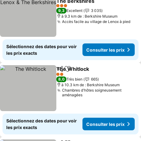
The Berkshires
Consulter les prix
3 Étoiles
9,3
Excellent
3 035
à 9.3 km de : Berkshire Museum
Accès facile au village de Lenox à pied
Cons
Sélectionnez des dates pour voir
Consulter les prix
les prix exacts
The Whitlock
Partager
Ajouter à mes favoris
Consulter les
2 Étoiles
8,0
Très bien
665
à 10.3 km de : Berkshire Museum
Chambres d'hôtes soigneusement
aménagées
Sélectionnez des dates pour voir
Consulter les prix
les prix exacts