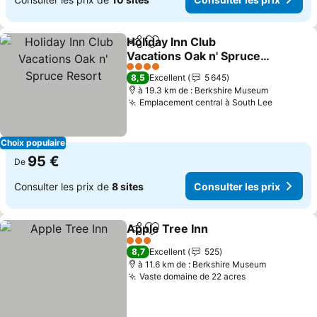
Holiday Inn Club
Partager
Ajouter à mes favoris
Vacations Oak n' Spruce
Resort
Consulter les prix
4 Étoiles
8,5
Excellent
5 645
à 19.3 km de : Berkshire Museum
Emplacement central à South Lee
Consulte
Choix populaire
95 €
De
Consulter les prix de
8 sites
Consulter les prix
Apple Tree Inn
Partager
Ajouter à mes favoris
Consulter le
3 Étoiles
8,7
Excellent
525
à 11.6 km de : Berkshire Museum
Vaste domaine de 22 acres
Consulter les