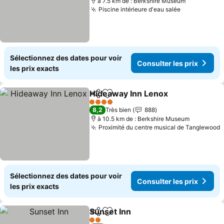
à 7.5 km de : Berkshire Museum
Piscine intérieure d'eau salée
Consulter l
Sélectionnez des dates pour voir
Consulter les prix
les prix exacts
Hideaway Inn Lenox
Partager
Ajouter à mes favoris
Consul
4 Étoiles
8,2
Très bien
888
à 10.5 km de : Berkshire Museum
Proximité du centre musical de Tanglewood
C
Sélectionnez des dates pour voir
Consulter les prix
les prix exacts
Sunset Inn
Partager
Ajouter à mes favoris
Consulter les pr
2 Étoiles