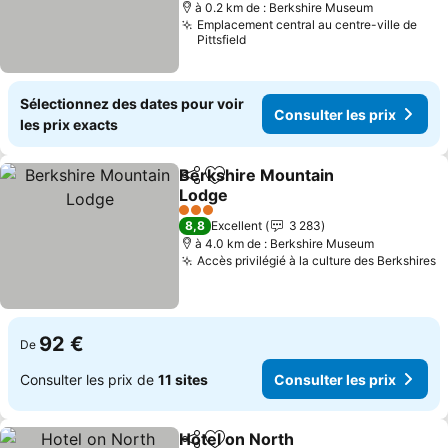
à 0.2 km de : Berkshire Museum
Emplacement central au centre-ville de
Pittsfield
Sélectionnez des dates pour voir
Consulter les prix
les prix exacts
Berkshire Mountain
Partager
Ajouter à mes favoris
Lodge
Consulter les prix
3 Étoiles
8,8
Excellent
3 283
à 4.0 km de : Berkshire Museum
Accès privilégié à la culture des Berkshires
C
92 €
De
Consulter les prix de
11 sites
Consulter les prix
Hotel on North