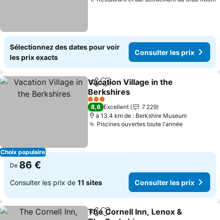
C
Sélectionnez des dates pour voir
Consulter les prix
les prix exacts
Vacation Village in the
Partager
Ajouter à mes favoris
Berkshires
Consulter les prix
3 Étoiles
8,6
Excellent
7 229
à 13.4 km de : Berkshire Museum
Piscines ouvertes toute l'année
Consulter 
Choix populaire
86 €
De
Consulter les prix de
11 sites
Consulter les prix
The Cornell Inn, Lenox &
Partager
Ajouter à mes favoris