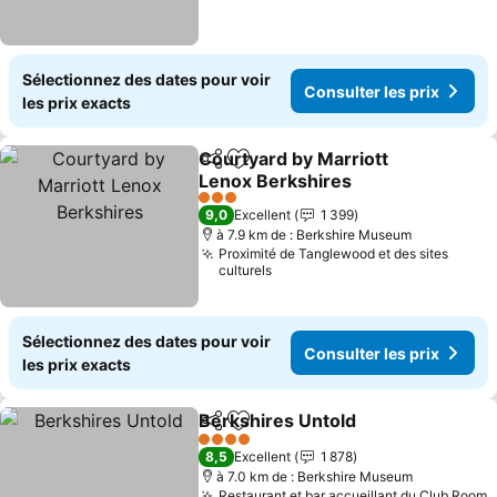
Sélectionnez des dates pour voir
Consulter les prix
les prix exacts
Courtyard by Marriott
Partager
Ajouter à mes favoris
Lenox Berkshires
Consulter les prix
3 Étoiles
9,0
Excellent
1 399
à 7.9 km de : Berkshire Museum
Proximité de Tanglewood et des sites
culturels
Sélectionnez des dates pour voir
Consulter les prix
les prix exacts
Berkshires Untold
Partager
Ajouter à mes favoris
Consulte
4 Étoiles
8,5
Excellent
1 878
à 7.0 km de : Berkshire Museum
Restaurant et bar accueillant du Club Room