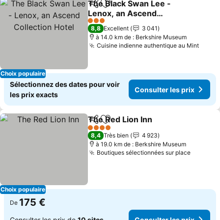
The Black Swan Lee -
Partager
Ajouter à mes favoris
Lenox, an Ascend
Collection Hotel
Consulter les prix
3 Étoiles
8,8
Excellent
3 041
à 14.0 km de : Berkshire Museum
Cuisine indienne authentique au Mint
Consu
Choix populaire
Sélectionnez des dates pour voir
Consulter les prix
les prix exacts
The Red Lion Inn
Partager
Ajouter à mes favoris
Consulter 
4 Étoiles
8,4
Très bien
4 923
à 19.0 km de : Berkshire Museum
Boutiques sélectionnées sur place
Consulte
Choix populaire
175 €
De
Consulter les prix de
10 sites
Consulter les prix