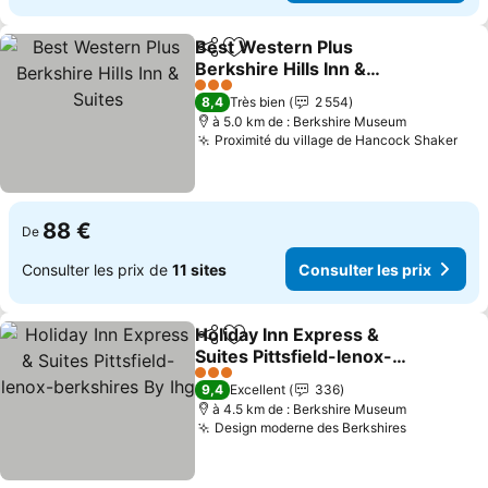
Best Western Plus
Partager
Ajouter à mes favoris
Berkshire Hills Inn &
Suites
Consulter les prix
3 Étoiles
8,4
Très bien
2 554
à 5.0 km de : Berkshire Museum
Proximité du village de Hancock Shaker
Con
88 €
De
Consulter les prix de
11 sites
Consulter les prix
Holiday Inn Express &
Partager
Ajouter à mes favoris
Suites Pittsfield-lenox-
berkshires By Ihg
Consulter les prix
3 Étoiles
9,4
Excellent
336
à 4.5 km de : Berkshire Museum
Design moderne des Berkshires
Consulter 