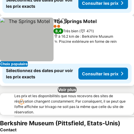
Consulter les prix
les prix exacts
The Springs Motel
Partager
Ajouter à mes favoris
Consulte
2 Étoiles
8,4
Très bien
471
à 16.2 km de : Berkshire Museum
Piscine extérieure en forme de rein
Consult
Choix populaire
Sélectionnez des dates pour voir
Consulter les prix
les prix exacts
Voir plus
Les prix et les disponibilités que nous recevons des sites de
réservation changent constamment. Par conséquent, il se peut que
l’offre affichée sur trivago ne soit pas la même que celle du site de
réservation.
Berkshire Museum (Pittsfield, Etats-Unis)
Contact