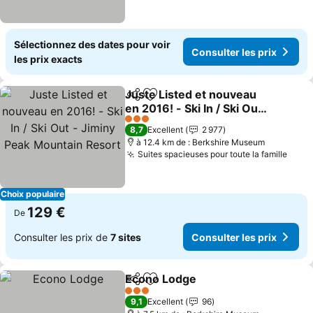
Sélectionnez des dates pour voir
Consulter les prix
les prix exacts
Juste Listed et nouveau
Partager
Ajouter à mes favoris
en 2016! - Ski In / Ski Out
- Jiminy Peak Mountain
Consulter les prix
3 Étoiles
8,7
Excellent
2 977
Resort
à 12.4 km de : Berkshire Museum
Suites spacieuses pour toute la famille
Consu
Choix populaire
129 €
De
Consulter les prix de
7 sites
Consulter les prix
Econo Lodge
Partager
Ajouter à mes favoris
Consulter les 
3 Étoiles
9,1
Excellent
96