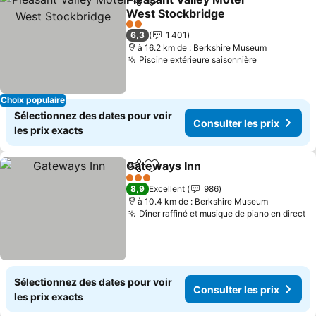
Partager
Ajouter à mes favoris
West Stockbridge
Consulter les prix
2 Étoiles
6,3
1 401
à 16.2 km de : Berkshire Museum
Piscine extérieure saisonnière
Consulter l
Choix populaire
Sélectionnez des dates pour voir
Consulter les prix
les prix exacts
Gateways Inn
Partager
Ajouter à mes favoris
Consulter les
3 Étoiles
8,9
Excellent
986
à 10.4 km de : Berkshire Museum
Dîner raffiné et musique de piano en direct
Co
Sélectionnez des dates pour voir
Consulter les prix
les prix exacts