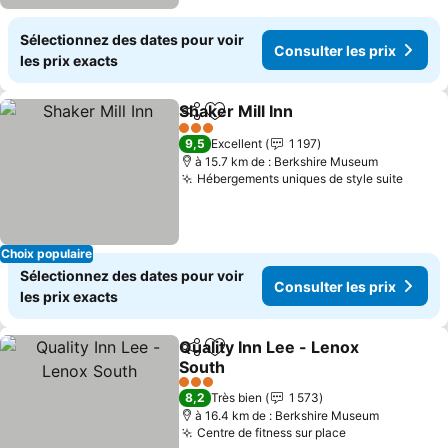
Sélectionnez des dates pour voir
Consulter les prix
les prix exacts
Shaker Mill Inn
Partager
Ajouter à mes favoris
Consulter le
3 Étoiles
9,5
Excellent
1 197
à 15.7 km de : Berkshire Museum
Hébergements uniques de style suite
Consul
Choix populaire
Sélectionnez des dates pour voir
Consulter les prix
les prix exacts
Quality Inn Lee - Lenox
Partager
Ajouter à mes favoris
South
Consulter les prix
3 Étoiles
8,2
Très bien
1 573
à 16.4 km de : Berkshire Museum
Centre de fitness sur place
Consulter les