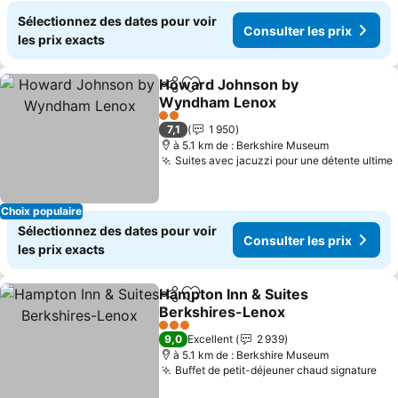
Sélectionnez des dates pour voir
Consulter les prix
les prix exacts
Howard Johnson by
Partager
Ajouter à mes favoris
Wyndham Lenox
Consulter les prix
2 Étoiles
7,1
1 950
à 5.1 km de : Berkshire Museum
Suites avec jacuzzi pour une détente ultime
Choix populaire
Sélectionnez des dates pour voir
Consulter les prix
les prix exacts
Hampton Inn & Suites
Partager
Ajouter à mes favoris
Berkshires-Lenox
Consulter les prix
3 Étoiles
9,0
Excellent
2 939
à 5.1 km de : Berkshire Museum
Buffet de petit-déjeuner chaud signature
Con