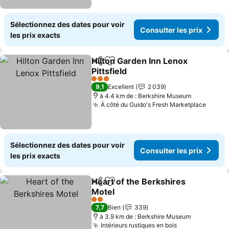
Sélectionnez des dates pour voir
Consulter les prix
les prix exacts
Hilton Garden Inn Lenox
Partager
Ajouter à mes favoris
Pittsfield
Consulter les prix
3 Étoiles
9,1
Excellent
2 039
à 4.4 km de : Berkshire Museum
À côté du Guido's Fresh Marketplace
Consul
Sélectionnez des dates pour voir
Consulter les prix
les prix exacts
Heart of the Berkshires
Partager
Ajouter à mes favoris
Motel
Consulter les prix
2 Étoiles
7,7
Bien
339
à 3.9 km de : Berkshire Museum
Intérieurs rustiques en bois
Consulter les