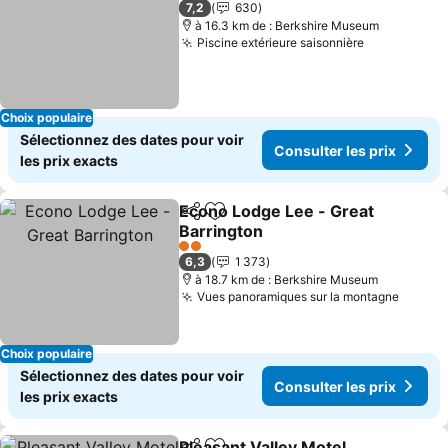
7,2
630
à 16.3 km de : Berkshire Museum
Piscine extérieure saisonnière
Consulter l
Choix populaire
Sélectionnez des dates pour voir
Consulter les prix
les prix exacts
Econo Lodge Lee - Great
Partager
Ajouter à mes favoris
Barrington
Consulter les prix
2 Étoiles
6,3
1 373
à 18.7 km de : Berkshire Museum
Vues panoramiques sur la montagne
Consul
Choix populaire
Sélectionnez des dates pour voir
Consulter les prix
les prix exacts
Pleasant Valley Motel