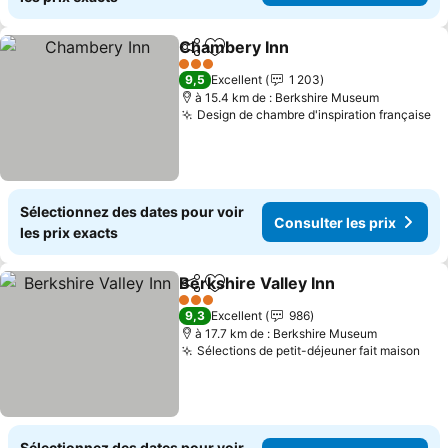
Chambery Inn
Partager
Ajouter à mes favoris
Consulter le
3 Étoiles
9,5
Excellent
1 203
à 15.4 km de : Berkshire Museum
Design de chambre d'inspiration française
Co
Sélectionnez des dates pour voir
Consulter les prix
les prix exacts
Berkshire Valley Inn
Partager
Ajouter à mes favoris
Consul
3 Étoiles
9,3
Excellent
986
à 17.7 km de : Berkshire Museum
Sélections de petit-déjeuner fait maison
Con
Sélectionnez des dates pour voir