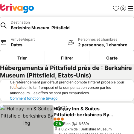
Favoris
Se con
Me
Destination
Berkshire Museum, Pittsfield
Arrivée/départ
Personnes et chambres
Dates
2 personnes, 1 chambre
Trier
Filtrer
Carte
Hébergements à Pittsfield près de : Berkshire
Museum (Pittsfield, Etats-Unis)
Ce référencement par défaut prend en compte l’intérêt probable pour
l’utilisateur, le tarif proposé et la compensation versée par les
annonceurs. Les offres ne sont pas exhaustives.
Comment fonctionne trivago
Holiday Inn & Suites
Partager
Ajouter à mes favoris
Pittsfield-berkshires By
Ihg
Consulter les prix
3 Étoiles
7,8
Bien
6 689
à 0.2 km de : Berkshire Museum