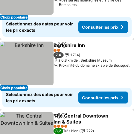
Vues sur les montagnes et la ville des
Berkshires
Choix populaire
Sélectionnez des dates pour voir
Consulter les prix
les prix exacts
Berkshire Inn
Partager
Ajouter à mes favoris
Consulter les
2 Étoiles
7,4
1 714
à 0.8 km de : Berkshire Museum
Proximité du domaine skiable de Bousquet
Co
Choix populaire
Sélectionnez des dates pour voir
Consulter les prix
les prix exacts
The Central Downtown
Partager
Ajouter à mes favoris
Inn & Suites
Consulter les prix
4 Étoiles
8,2
Très bien
722