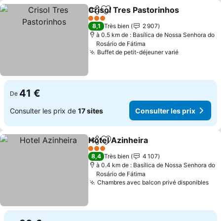
Crisol Tres Pastorinhos
Partager
Ajouter à mes favoris
Co
3 Étoiles
8,1
Très bien
2 907
à 0.5 km de : Basílica de Nossa Senhora do
Rosário de Fátima
Buffet de petit-déjeuner varié
Consulter l
41 €
De
Consulter les prix de
17 sites
Consulter les prix
Hotel Azinheira
Partager
Ajouter à mes favoris
Consulter l
3 Étoiles
8,4
Très bien
4 107
à 0.4 km de : Basílica de Nossa Senhora do
Rosário de Fátima
Chambres avec balcon privé disponibles
Con