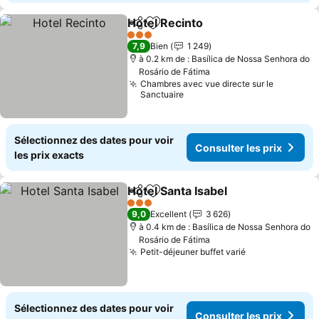
Hotel Recinto
Partager
Ajouter à mes favoris
Consulter les
3 Étoiles
7,9
Bien
1 249
à 0.2 km de : Basílica de Nossa Senhora do
Rosário de Fátima
Chambres avec vue directe sur le
Sanctuaire
Sélectionnez des dates pour voir
Consulter les prix
les prix exacts
Hotel Santa Isabel
Partager
Ajouter à mes favoris
Consulte
3 Étoiles
9,0
Excellent
3 626
à 0.4 km de : Basílica de Nossa Senhora do
Rosário de Fátima
Petit-déjeuner buffet varié
Consulter les 
Sélectionnez des dates pour voir
Consulter les prix