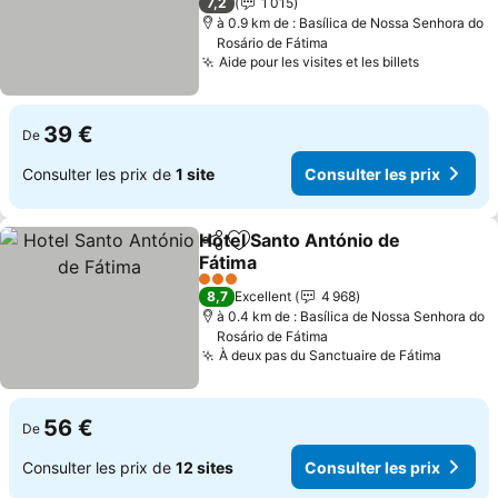
7,2
1 015
à 0.9 km de : Basílica de Nossa Senhora do
Rosário de Fátima
Aide pour les visites et les billets
Consulter
39 €
De
Consulter les prix de
1 site
Consulter les prix
Hotel Santo António de
Partager
Ajouter à mes favoris
Fátima
Consulter les prix
3 Étoiles
8,7
Excellent
4 968
à 0.4 km de : Basílica de Nossa Senhora do
Rosário de Fátima
À deux pas du Sanctuaire de Fátima
Consult
56 €
De
Consulter les prix de
12 sites
Consulter les prix