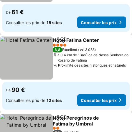
61 €
De
Consulter les prix de
15 sites
Consulter les prix
Hotel Fatima Center
Partager
Ajouter à mes favoris
Consul
4 Étoiles
8,8
Excellent
3 085
à 0.4 km de : Basílica de Nossa Senhora do
Rosário de Fátima
Proximité des sites historiques et naturels
Co
90 €
De
Consulter les prix de
12 sites
Consulter les prix
Hotel Peregrinos de
Partager
Ajouter à mes favoris
Fatima by Umbral
Consulter les prix
2 Étoiles