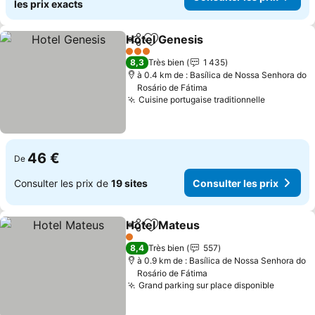
les prix exacts
Hotel Genesis
Partager
Ajouter à mes favoris
Consulter le
3 Étoiles
8,3
Très bien
1 435
à 0.4 km de : Basílica de Nossa Senhora do
Rosário de Fátima
Cuisine portugaise traditionnelle
Consulter
46 €
De
Consulter les prix de
19 sites
Consulter les prix
Hotel Mateus
Partager
Ajouter à mes favoris
Consulter les
1 Étoiles
8,4
Très bien
557
à 0.9 km de : Basílica de Nossa Senhora do
Rosário de Fátima
Grand parking sur place disponible
Consult