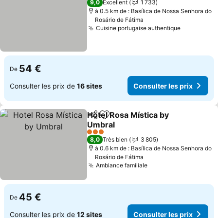
9,0
Excellent
1 733
à 0.5 km de : Basílica de Nossa Senhora do
Rosário de Fátima
Cuisine portugaise authentique
Consulter 
54 €
De
Consulter les prix de
16 sites
Consulter les prix
Hotel Rosa Mística by
Partager
Ajouter à mes favoris
Umbral
Consulter les prix
3 Étoiles
8,0
Très bien
3 805
à 0.6 km de : Basílica de Nossa Senhora do
Rosário de Fátima
Ambiance familiale
Consulter les prix
45 €
De
Consulter les prix de
12 sites
Consulter les prix