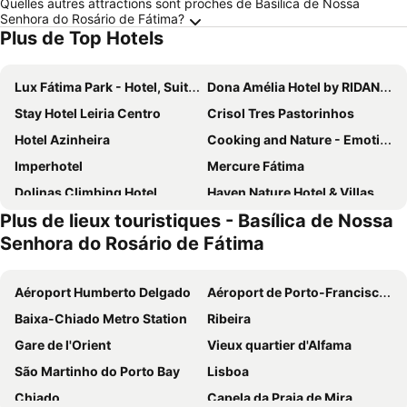
Quelles autres attractions sont proches de Basílica de Nossa
Senhora do Rosário de Fátima?
Plus de Top Hotels
Lux Fátima Park - Hotel, Suites & Residence
Dona Amélia Hotel by RIDAN Hotels
Stay Hotel Leiria Centro
Crisol Tres Pastorinhos
Hotel Azinheira
Cooking and Nature - Emotional Hotel
Imperhotel
Mercure Fátima
Dolinas Climbing Hotel
Haven Nature Hotel & Villas
Plus de lieux touristiques - Basílica de Nossa
B&B HOTEL Leiria Fatima
Hotel Santa Maria
Senhora do Rosário de Fátima
Dom Goncalo Hotel & Spa
ibis Leiria Fatima
Hotel Villa Batalha
Coração de Fátima Boutique Hotel
Aéroport Humberto Delgado
Aéroport de Porto-Francisco Sá-Carneiro
Hotel Lis Batalha
Flag Hotel Fátima Irmãs Dominicanas
Baixa-Chiado Metro Station
Ribeira
Hotel Eurosol Alcanena
Hotel Estrela De Fatima
Gare de l'Orient
Vieux quartier d'Alfama
Aires da Serra Hotel
Hotel Sao Jose
São Martinho do Porto Bay
Lisboa
Hotel Regina
Hotel Rosa Mística by Umbral
Chiado
Capela da Praia de Mira
Steyler Fatima Hotel & Congress
Essence Inn Marianos Hotel