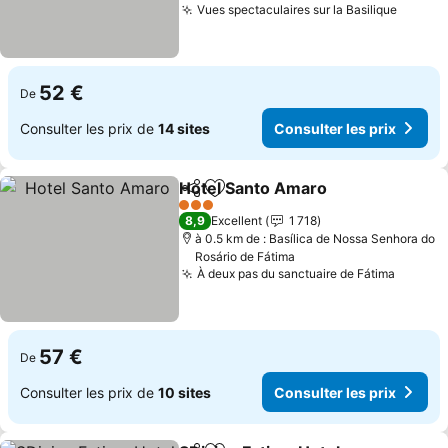
Vues spectaculaires sur la Basilique
Consult
52 €
De
Consulter les prix de
14 sites
Consulter les prix
Hotel Santo Amaro
Partager
Ajouter à mes favoris
Consult
3 Étoiles
8,9
Excellent
1 718
à 0.5 km de : Basílica de Nossa Senhora do
Rosário de Fátima
À deux pas du sanctuaire de Fátima
Consult
57 €
De
Consulter les prix de
10 sites
Consulter les prix