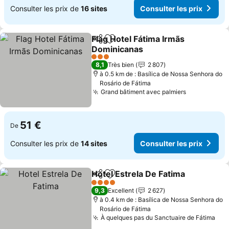
Consulter les prix de
16 sites
Consulter les prix
Flag Hotel Fátima Irmãs
Partager
Ajouter à mes favoris
Dominicanas
Consulter les prix
3 Étoiles
8,1
Très bien
2 807
à 0.5 km de : Basílica de Nossa Senhora do
Rosário de Fátima
Grand bâtiment avec palmiers
Consulter l
51 €
De
Consulter les prix de
14 sites
Consulter les prix
Hotel Estrela De Fatima
Partager
Ajouter à mes favoris
Con
4 Étoiles
9,3
Excellent
2 627
à 0.4 km de : Basílica de Nossa Senhora do
Rosário de Fátima
À quelques pas du Sanctuaire de Fátima
Con