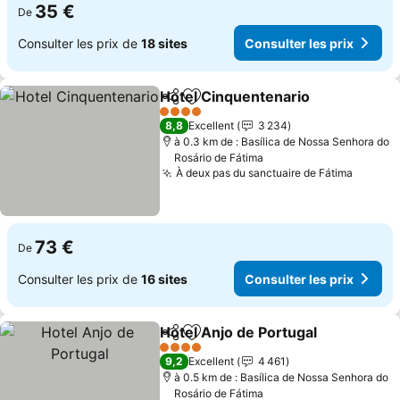
35 €
De
Consulter les prix de
18 sites
Consulter les prix
Hotel Cinquentenario
Partager
Ajouter à mes favoris
Consu
4 Étoiles
8,8
Excellent
3 234
à 0.3 km de : Basílica de Nossa Senhora do
Rosário de Fátima
À deux pas du sanctuaire de Fátima
Consult
73 €
De
Consulter les prix de
16 sites
Consulter les prix
Hotel Anjo de Portugal
Partager
Ajouter à mes favoris
Cons
4 Étoiles
9,2
Excellent
4 461
à 0.5 km de : Basílica de Nossa Senhora do
Rosário de Fátima