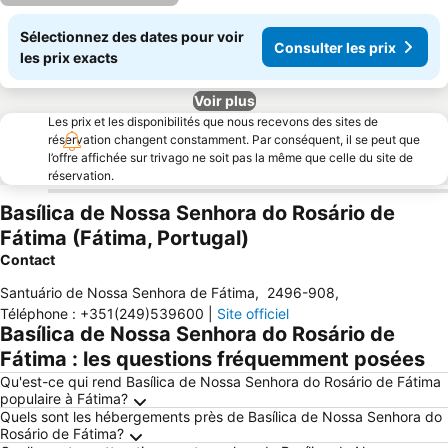
Sélectionnez des dates pour voir
Consulter les prix
les prix exacts
Voir plus
Les prix et les disponibilités que nous recevons des sites de
réservation changent constamment. Par conséquent, il se peut que
l’offre affichée sur trivago ne soit pas la même que celle du site de
réservation.
Basílica de Nossa Senhora do Rosário de
Fátima (Fátima, Portugal)
Contact
Santuário de Nossa Senhora de Fátima
,
2496-908
,
Téléphone
:
+351(249)539600
|
Site officiel
Basílica de Nossa Senhora do Rosário de
Fátima : les questions fréquemment posées
Qu'est-ce qui rend Basílica de Nossa Senhora do Rosário de Fátima
populaire à Fátima?
Quels sont les hébergements près de Basílica de Nossa Senhora do
Rosário de Fátima?