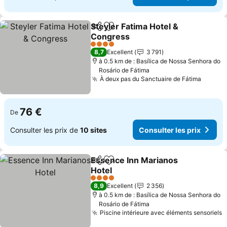
Steyler Fatima Hotel &
Partager
Ajouter à mes favoris
Congress
Consulter les prix
4 Étoiles
8,7
Excellent
3 791
à 0.5 km de : Basílica de Nossa Senhora do
Rosário de Fátima
À deux pas du Sanctuaire de Fátima
Consult
76 €
De
Consulter les prix de
10 sites
Consulter les prix
Essence Inn Marianos
Partager
Ajouter à mes favoris
Hotel
Consulter les prix
4 Étoiles
8,9
Excellent
2 356
à 0.5 km de : Basílica de Nossa Senhora do
Rosário de Fátima
Piscine intérieure avec éléments sensoriels
C