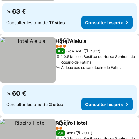
63 €
De
Consulter les prix de
17 sites
Consulter les prix
Hotel Aleluia
Partager
Ajouter à mes favoris
Consulter les 
3 Étoiles
8,7
Excellent
2 822
à 0.5 km de : Basílica de Nossa Senhora do
Rosário de Fátima
À deux pas du sanctuaire de Fátima
Consult
60 €
De
Consulter les prix de
2 sites
Consulter les prix
Ribeiro Hotel
Partager
Ajouter à mes favoris
Consulter les 
2 Étoiles
7,6
Bien
2 091
à 0.7 km de : Basílica de Nossa Senhora do