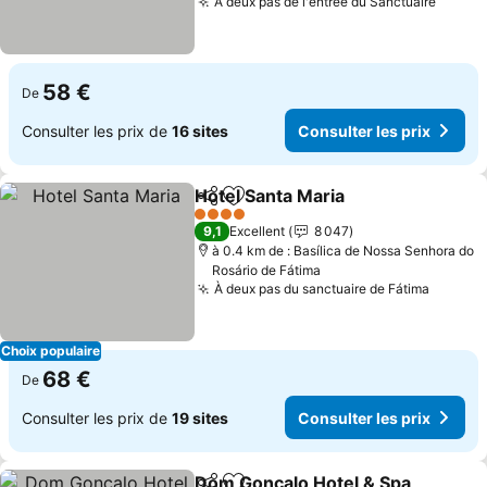
À deux pas de l'entrée du Sanctuaire
Consul
58 €
De
Consulter les prix de
16 sites
Consulter les prix
Hotel Santa Maria
Partager
Ajouter à mes favoris
Consulter
4 Étoiles
9,1
Excellent
8 047
à 0.4 km de : Basílica de Nossa Senhora do
Rosário de Fátima
À deux pas du sanctuaire de Fátima
Consult
Choix populaire
68 €
De
Consulter les prix de
19 sites
Consulter les prix
Dom Goncalo Hotel & Spa