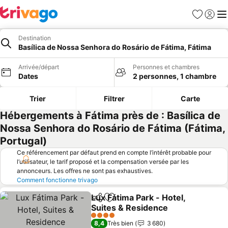
Favoris
Se con
Me
Destination
Basílica de Nossa Senhora do Rosário de Fátima, Fátima
Arrivée/départ
Personnes et chambres
Dates
2 personnes, 1 chambre
Trier
Filtrer
Carte
Hébergements à Fátima près de : Basílica de
Nossa Senhora do Rosário de Fátima (Fátima,
Portugal)
Ce référencement par défaut prend en compte l’intérêt probable pour
l’utilisateur, le tarif proposé et la compensation versée par les
annonceurs. Les offres ne sont pas exhaustives.
Comment fonctionne trivago
Lux Fátima Park - Hotel,
Partager
Ajouter à mes favoris
Suites & Residence
Consulter les prix
4 Étoiles
8,4
Très bien
3 680