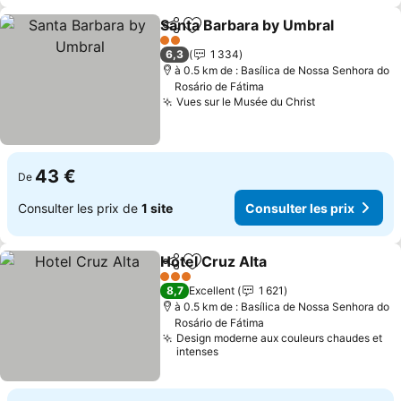
Santa Barbara by Umbral
Partager
Ajouter à mes favoris
C
2 Étoiles
6,3
1 334
à 0.5 km de : Basílica de Nossa Senhora do
Rosário de Fátima
Vues sur le Musée du Christ
Consulter les
43 €
De
Consulter les prix de
1 site
Consulter les prix
Hotel Cruz Alta
Partager
Ajouter à mes favoris
Consulter l
3 Étoiles
8,7
Excellent
1 621
à 0.5 km de : Basílica de Nossa Senhora do
Rosário de Fátima
Design moderne aux couleurs chaudes et
intenses