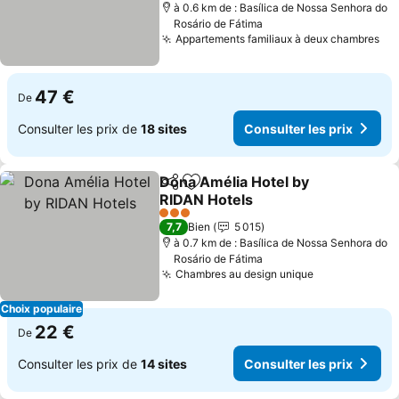
à 0.6 km de : Basílica de Nossa Senhora do
Rosário de Fátima
Appartements familiaux à deux chambres
Con
47 €
De
Consulter les prix de
18 sites
Consulter les prix
Dona Amélia Hotel by
Partager
Ajouter à mes favoris
RIDAN Hotels
Consulter les prix
3 Étoiles
7,7
Bien
5 015
à 0.7 km de : Basílica de Nossa Senhora do
Rosário de Fátima
Chambres au design unique
Consulter les
Choix populaire
22 €
De
Consulter les prix de
14 sites
Consulter les prix