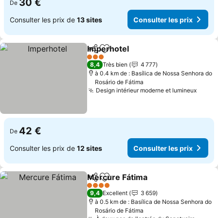
30 €
De
Consulter les prix de
13 sites
Consulter les prix
Imperhotel
Partager
Ajouter à mes favoris
Consulter les pr
3 Étoiles
8,4
Très bien
4 777
à 0.4 km de : Basílica de Nossa Senhora do
Rosário de Fátima
Design intérieur moderne et lumineux
Consul
42 €
De
Consulter les prix de
12 sites
Consulter les prix
Mercure Fátima
Partager
Ajouter à mes favoris
Consulter l
4 Étoiles
9,4
Excellent
3 659
à 0.5 km de : Basílica de Nossa Senhora do
Rosário de Fátima