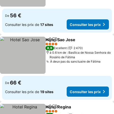
56 €
De
Consulter les prix de
17 sites
Consulter les prix
Hotel Sao Jose
Partager
Ajouter à mes favoris
Consulter le
4 Étoiles
8,9
Excellent
2 470
à 0.6 km de : Basílica de Nossa Senhora do
Rosário de Fátima
À deux pas du sanctuaire de Fátima
Consult
66 €
De
Consulter les prix de
19 sites
Consulter les prix
Hotel Regina
Partager
Ajouter à mes favoris
Consulter les 
4 Étoiles