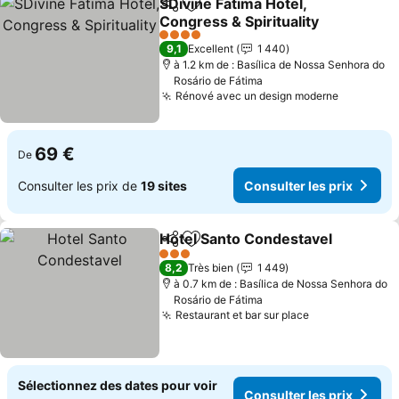
SDivine Fatima Hotel,
Partager
Ajouter à mes favoris
Congress & Spirituality
Consulter les prix
4 Étoiles
9,1
Excellent
1 440
à 1.2 km de : Basílica de Nossa Senhora do
Rosário de Fátima
Rénové avec un design moderne
Consulter
69 €
De
Consulter les prix de
19 sites
Consulter les prix
Hotel Santo Condestavel
Partager
Ajouter à mes favoris
C
3 Étoiles
8,2
Très bien
1 449
à 0.7 km de : Basílica de Nossa Senhora do
Rosário de Fátima
Restaurant et bar sur place
Consulter les
Sélectionnez des dates pour voir
Consulter les prix