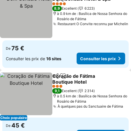
Partager
Ajouter à mes favoris
4 Étoiles
8,9
Excellent
6 223
à 0.9 km de : Basílica de Nossa Senhora do
Rosário de Fátima
Restaurant O Convite reconnu par Michelin
C
75 €
De
Consulter les prix de
16 sites
Consulter les prix
Coração de Fátima
Partager
Ajouter à mes favoris
Boutique Hotel
Consulter les prix
3 Étoiles
9,1
Excellent
2 314
à 0.5 km de : Basílica de Nossa Senhora do
Rosário de Fátima
À quelques pas du Sanctuaire de Fátima
Con
Choix populaire
45 €
De