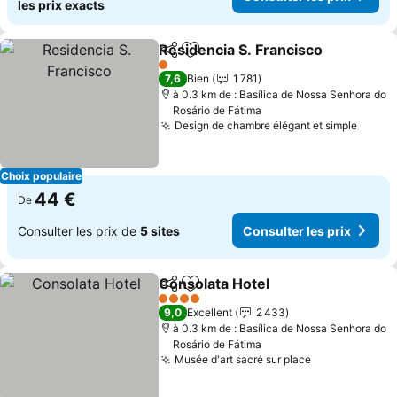
les prix exacts
Residencia S. Francisco
Partager
Ajouter à mes favoris
Co
1 Étoiles
7,6
Bien
1 781
à 0.3 km de : Basílica de Nossa Senhora do
Rosário de Fátima
Design de chambre élégant et simple
Consul
Choix populaire
44 €
De
Consulter les prix de
5 sites
Consulter les prix
Consolata Hotel
Partager
Ajouter à mes favoris
Consulter 
4 Étoiles
9,0
Excellent
2 433
à 0.3 km de : Basílica de Nossa Senhora do
Rosário de Fátima
Musée d'art sacré sur place
Consulter les