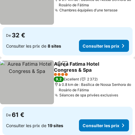
Rosário de Fátima
Chambres équipées d'une terrasse
Consult
32 €
De
Consulter les prix de
8 sites
Consulter les prix
Aurea Fatima Hotel
Partager
Ajouter à mes favoris
Congress & Spa
Consulter les prix
4 Étoiles
9,2
Excellent
2 372
à 0.8 km de : Basílica de Nossa Senhora do
Rosário de Fátima
Séances de spa privées exclusives
Consult
61 €
De
Consulter les prix de
19 sites
Consulter les prix