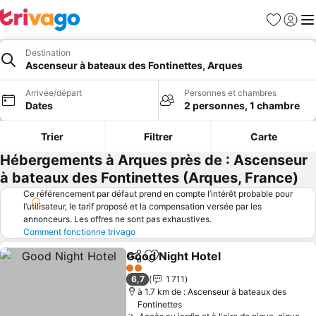
Favoris
Se con
Me
Destination
Ascenseur à bateaux des Fontinettes, Arques
Arrivée/départ
Personnes et chambres
Dates
2 personnes, 1 chambre
Trier
Filtrer
Carte
Hébergements à Arques près de : Ascenseur
à bateaux des Fontinettes (Arques, France)
Ce référencement par défaut prend en compte l’intérêt probable pour
l’utilisateur, le tarif proposé et la compensation versée par les
annonceurs. Les offres ne sont pas exhaustives.
Comment fonctionne trivago
Good Night Hotel
Partager
Ajouter à mes favoris
2 Étoiles
6,7
1 711
à 1.7 km de : Ascenseur à bateaux des
Fontinettes