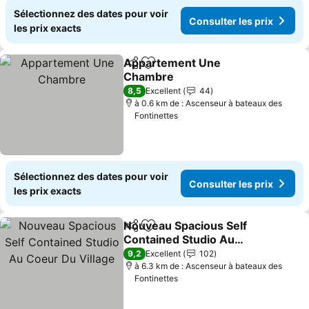
Sélectionnez des dates pour voir
Consulter les prix
les prix exacts
Appartement Une
Partager
Ajouter à mes favoris
Chambre
8,5
Excellent
44
à 0.6 km de : Ascenseur à bateaux des
Fontinettes
Sélectionnez des dates pour voir
Consulter les prix
les prix exacts
Nouveau Spacious Self
Partager
Ajouter à mes favoris
Contained Studio Au
Coeur Du Village
9,2
Excellent
102
à 6.3 km de : Ascenseur à bateaux des
Fontinettes