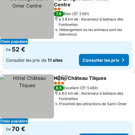
Partager
Ajouter à mes favoris
Centre
2 Étoiles
7,6
Bien
2 591
à 3.8 km de : Ascenseur à bateaux des
Fontinettes
Hébergement où les animaux sont les
bienvenus
Choix populaire
52 €
De
Consulter les prix de
11 sites
Consulter les prix
Hôtel Château Tilques
Partager
Ajouter à mes favoris
3 Étoiles
8,5
Excellent
5 483
à 8.0 km de : Ascenseur à bateaux des
Fontinettes
Proximité des attractions de Saint-Omer
Choix populaire
70 €
De