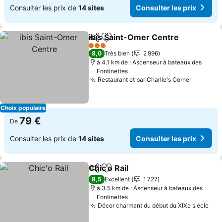
Consulter les prix de
14 sites
Consulter les prix
ibis Saint-Omer Centre
Partager
Ajouter à mes favoris
3 Étoiles
8,0
Très bien
2 996
à 4.1 km de : Ascenseur à bateaux des
Fontinettes
Restaurant et bar Charlie's Corner
Choix populaire
79 €
De
Consulter les prix de
14 sites
Consulter les prix
Chic'o Rail
Partager
Ajouter à mes favoris
8,5
Excellent
1 727
à 3.5 km de : Ascenseur à bateaux des
Fontinettes
Décor charmant du début du XIXe siècle