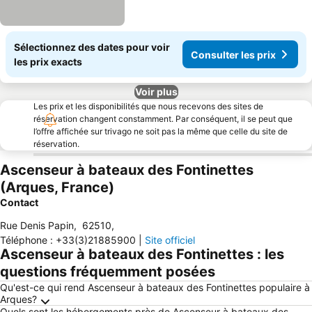
Sélectionnez des dates pour voir
Consulter les prix
les prix exacts
Voir plus
Les prix et les disponibilités que nous recevons des sites de
réservation changent constamment. Par conséquent, il se peut que
l’offre affichée sur trivago ne soit pas la même que celle du site de
réservation.
Ascenseur à bateaux des Fontinettes
(Arques, France)
Contact
Rue Denis Papin
,
62510
,
Téléphone
:
+33(3)21885900
|
Site officiel
Ascenseur à bateaux des Fontinettes : les
questions fréquemment posées
Qu'est-ce qui rend Ascenseur à bateaux des Fontinettes populaire à
Arques?
Quels sont les hébergements près de Ascenseur à bateaux des