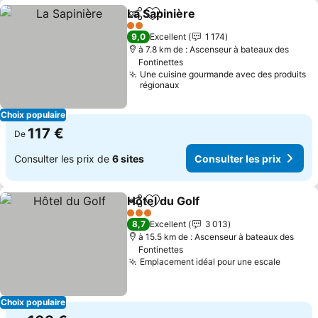
La Sapinière
Partager
Ajouter à mes favoris
2 Étoiles
9,0
Excellent
1 174
à 7.8 km de : Ascenseur à bateaux des
Fontinettes
Une cuisine gourmande avec des produits
régionaux
Choix populaire
117 €
De
Consulter les prix de
6 sites
Consulter les prix
Hôtel du Golf
Partager
Ajouter à mes favoris
3 Étoiles
8,7
Excellent
3 013
à 15.5 km de : Ascenseur à bateaux des
Fontinettes
Emplacement idéal pour une escale
Choix populaire