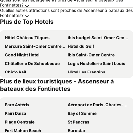
Fontinettes?
Quelles autres attractions sont proches de Ascenseur à bateaux des
Fontinettes?
Plus de Top Hotels
Hôtel Château Tilques
ibis budget Saint-Omer Centre
Mercure Saint-Omer Centre Gare
Hôtel du Golf
Good Night Hotel
ibis Saint-Omer Centre
Châtellerie De Schoebeque
Logis Hostellerie Saint Louis
Chic'o Rail
Hôtel Les Frangins
Plus de lieux touristiques - Ascenseur à
La Sapinière
Hotel Bal
bateaux des Fontinettes
La Ferme des Templiers de Fléchinelle
Hôtel Fleur de Lys Hazebrouck
L'Art Doize
Hôtel Restaurant L'Industrie
Parc Astérix
Aéroport de Paris-Charles-de-Gaulle
CLOS DU BAILLI
Le Saint Sébastien
Pairi Daiza
Bay of Somme
La Sapinière
Lodges de Malbrough
Plage Centrale
St Pancras
Ferme Du Pre Vert - Chambres d'hôtes B&B
Maison de Charme de La Biette
Fort Mahon Beach
Eurostar
Hotel du Gambrinus
La 104 Saint Omer