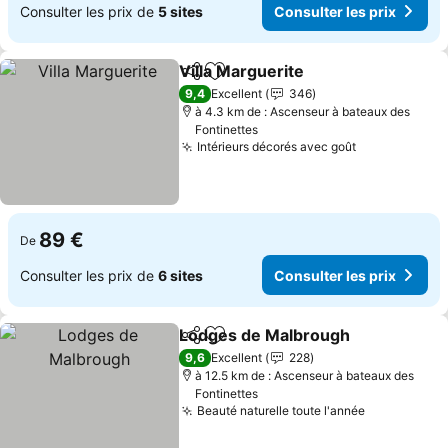
Consulter les prix de
5 sites
Consulter les prix
Villa Marguerite
Partager
Ajouter à mes favoris
9,4
Excellent
346
à 4.3 km de : Ascenseur à bateaux des
Fontinettes
Intérieurs décorés avec goût
89 €
De
Consulter les prix de
6 sites
Consulter les prix
Lodges de Malbrough
Partager
Ajouter à mes favoris
9,6
Excellent
228
à 12.5 km de : Ascenseur à bateaux des
Fontinettes
Beauté naturelle toute l'année