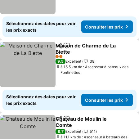
Sélectionnez des dates pour voir
Consulter les prix
les prix exacts
Maison de Charme de La
Partager
Ajouter à mes favoris
Biette
2 Étoiles
9,5
Excellent
38
à 15.5 km de : Ascenseur à bateaux des
Fontinettes
Sélectionnez des dates pour voir
Consulter les prix
les prix exacts
Chateau de Moulin le
Partager
Ajouter à mes favoris
Comte
8,7
Excellent
511
à 11.1 km de : Ascenseur à bateaux des