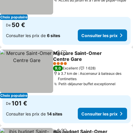
Accès au jardin et à l'aire de pique-nique
Choix populaire
50 €
De
Consulter les prix de
6 sites
Consulter les prix
Mercure Saint-Omer
Partager
Ajouter à mes favoris
Centre Gare
4 Étoiles
9,0
Excellent
1 628
à 3.7 km de : Ascenseur à bateaux des
Fontinettes
Petit-déjeuner buffet exceptionnel
Choix populaire
101 €
De
Consulter les prix de
14 sites
Consulter les prix
ibis budget Saint-Omer