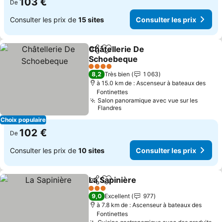
103 €
De
Consulter les prix de
15 sites
Consulter les prix
Châtellerie De
Partager
Ajouter à mes favoris
Schoebeque
4 Étoiles
8,2
Très bien
1 063
à 15.0 km de : Ascenseur à bateaux des
Fontinettes
Salon panoramique avec vue sur les
Flandres
Choix populaire
102 €
De
Consulter les prix de
10 sites
Consulter les prix
La Sapinière
Partager
Ajouter à mes favoris
3 Étoiles
9,0
Excellent
977
à 7.8 km de : Ascenseur à bateaux des
Fontinettes