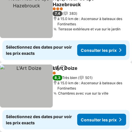
Partager
Ajouter à mes favoris
Hazebrouck
3 Étoiles
7,4
383
à 15.0 km de : Ascenseur à bateaux des
Fontinettes
Terrasse extérieure et vue sur le jardin
Sélectionnez des dates pour voir
Consulter les prix
les prix exacts
L'Art Doize
Partager
Ajouter à mes favoris
1 Étoiles
8,3
Très bien
501
à 15.0 km de : Ascenseur à bateaux des
Fontinettes
Chambres avec vue sur la ville
Sélectionnez des dates pour voir
Consulter les prix
les prix exacts