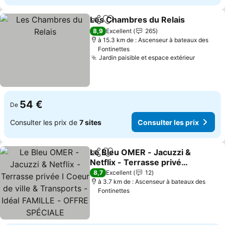
Les Chambres du Relais
Partager
Ajouter à mes favoris
8,9
Excellent
265
à 15.3 km de : Ascenseur à bateaux des
Fontinettes
Jardin paisible et espace extérieur
54 €
De
Consulter les prix de
7 sites
Consulter les prix
Le Bleu OMER - Jacuzzi &
Partager
Ajouter à mes favoris
Netflix - Terrasse privée I
Coeur de ville &
8,7
Excellent
12
Transports - Idéal
à 3.7 km de : Ascenseur à bateaux des
Fontinettes
FAMILLE - OFFRE
SPÉCIALE