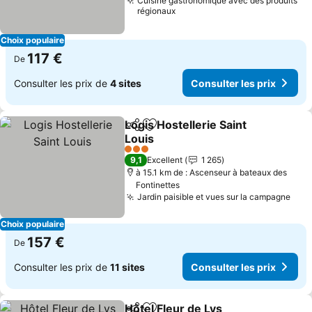
Cuisine gastronomique avec des produits
régionaux
Choix populaire
117 €
De
Consulter les prix de
4 sites
Consulter les prix
Logis Hostellerie Saint
Partager
Ajouter à mes favoris
Louis
3 Étoiles
9,1
Excellent
1 265
à 15.1 km de : Ascenseur à bateaux des
Fontinettes
Jardin paisible et vues sur la campagne
Choix populaire
157 €
De
Consulter les prix de
11 sites
Consulter les prix
Hôtel Fleur de Lys