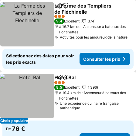
La Ferme des Templiers
Partager
Ajouter à mes favoris
de Fléchinelle
3 Étoiles
9,4
Excellent
374
à 16.7 km de : Ascenseur à bateaux des
Fontinettes
Activités pour les amoureux de la nature
Sélectionnez des dates pour voir
Consulter les prix
les prix exacts
Hotel Bal
Partager
Ajouter à mes favoris
3 Étoiles
8,5
Excellent
1 396
à 19.4 km de : Ascenseur à bateaux des
Fontinettes
Une expérience culinaire française
authentique
Choix populaire
76 €
De