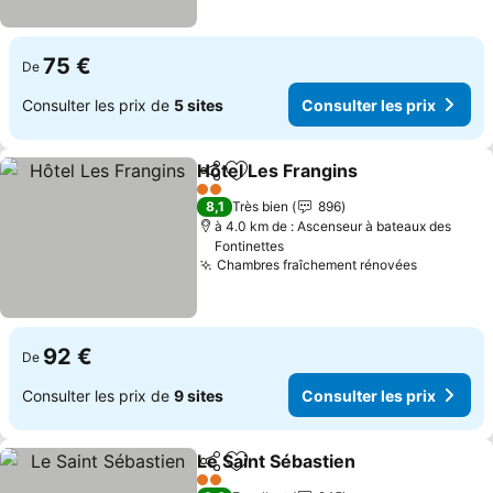
75 €
De
Consulter les prix de
5 sites
Consulter les prix
Hôtel Les Frangins
Partager
Ajouter à mes favoris
2 Étoiles
8,1
Très bien
896
à 4.0 km de : Ascenseur à bateaux des
Fontinettes
Chambres fraîchement rénovées
92 €
De
Consulter les prix de
9 sites
Consulter les prix
Le Saint Sébastien
Partager
Ajouter à mes favoris
2 Étoiles