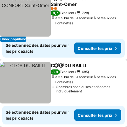
Partager
Ajouter à mes favoris
Saint-Omer
2 Étoiles
8,7
Excellent
728
à 3.9 km de : Ascenseur à bateaux des
Fontinettes
Choix populaire
Sélectionnez des dates pour voir
Consulter les prix
les prix exacts
CLOS DU BAILLI
Partager
Ajouter à mes favoris
8,9
Excellent
685
à 3.9 km de : Ascenseur à bateaux des
Fontinettes
Chambres spacieuses et décorées
individuellement
Sélectionnez des dates pour voir
Consulter les prix
les prix exacts