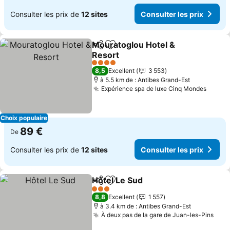
Consulter les prix de
12 sites
Consulter les prix
Mouratoglou Hotel &
Partager
Ajouter à mes favoris
Resort
Consulter les prix
4 Étoiles
8,5
Excellent
3 553
à 5.5 km de : Antibes Grand-Est
Expérience spa de luxe Cinq Mondes
Consul
Choix populaire
89 €
De
Consulter les prix de
12 sites
Consulter les prix
Hôtel Le Sud
Partager
Ajouter à mes favoris
Consulter les 
3 Étoiles
8,8
Excellent
1 557
à 3.4 km de : Antibes Grand-Est
À deux pas de la gare de Juan-les-Pins
Cons