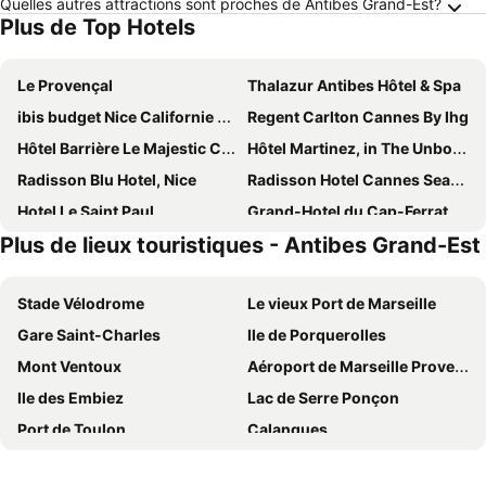
Quelles autres attractions sont proches de Antibes Grand-Est?
Plus de Top Hotels
Le Provençal
Thalazur Antibes Hôtel & Spa
ibis budget Nice Californie Lenval
Regent Carlton Cannes By Ihg
Hôtel Barrière Le Majestic Cannes
Hôtel Martinez, in The Unbound Collection by Hyatt
Radisson Blu Hotel, Nice
Radisson Hotel Cannes Seaside
Hotel Le Saint Paul
Grand-Hotel du Cap-Ferrat, A Four Seasons
Plus de lieux touristiques - Antibes Grand-Est
Hotel Villa Rivoli
Hotel Paganini
Pullman Cannes Mandelieu
Hôtel Bahia
Stade Vélodrome
Le vieux Port de Marseille
Hotel Chateau De La Tour
Boutique Hotel & Spa la Villa Cap Ferrat
Gare Saint-Charles
Ile de Porquerolles
Holiday Inn Nice-Port St Laurent by IHG
Royal Antibes - Luxury Hotel, Résidence, Beach & Spa
Mont Ventoux
Aéroport de Marseille Provence
Hôtel 3* Le Royal - Vacances Bleues
Neho Suites Cannes Croisette
Ile des Embiez
Lac de Serre Ponçon
Mouratoglou Hotel & Resort
Hotel Novotel Nice Arénas Aéroport
Port de Toulon
Calanques
Chanteclair
Golden Tulip Sophia Antipolis Hôtel & Spa
Fête des Citrons
Aéroport Nice-Côte d'Azur
Hotel des Mimosas
Best Western Astoria