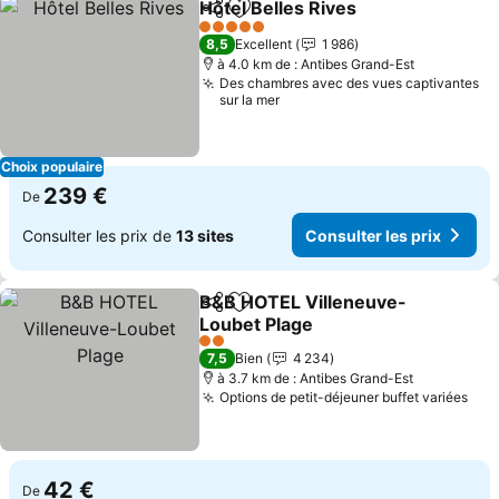
Hôtel Belles Rives
Partager
Ajouter à mes favoris
Consulte
5 Étoiles
8,5
Excellent
1 986
à 4.0 km de : Antibes Grand-Est
Des chambres avec des vues captivantes
sur la mer
Choix populaire
239 €
De
Consulter les prix de
13 sites
Consulter les prix
B&B HOTEL Villeneuve-
Partager
Ajouter à mes favoris
Loubet Plage
Consulter les prix
2 Étoiles
7,5
Bien
4 234
à 3.7 km de : Antibes Grand-Est
Options de petit-déjeuner buffet variées
Con
42 €
De