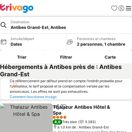
Favoris
Se con
Me
Destination
Antibes Grand-Est, Antibes
Arrivée/départ
Personnes et chambres
Dates
2 personnes, 1 chambre
Trier
Filtrer
Carte
Hébergements à Antibes près de : Antibes
Grand-Est
Ce référencement par défaut prend en compte l’intérêt probable pour
l’utilisateur, le tarif proposé et la compensation versée par les
annonceurs. Les offres ne sont pas exhaustives.
Comment fonctionne trivago
Thalazur Antibes Hôtel &
Partager
Ajouter à mes favoris
Spa
Consulter les prix
4 Étoiles
8,0
Très bien
5 383
à 1.0 km de : Antibes Grand-Est