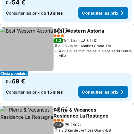
54 €
De
Consulter les prix de
13 sites
Consulter les prix
Best Western Astoria
Partager
Ajouter à mes favoris
Cons
3 Étoiles
8,3
Très bien
3 640
à 3.5 km de : Antibes Grand-Est
À quelques minutes de la plage et du centre-
ville
Choix populaire
69 €
De
Consulter les prix de
15 sites
Consulter les prix
Pierre & Vacances
Partager
Ajouter à mes favoris
Residence La Rostagne
Consulter les prix
3 Étoiles
6,3
2 502
à 3.3 km de : Antibes Grand-Est