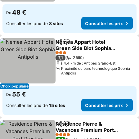
48 €
De
Consulter les prix de
8 sites
Consulter les prix
Nemea Appart Hotel
Partager
Ajouter à mes favoris
Green Side Biot Sophia
Antipolis
Consulter les prix
3 Étoiles
7,1
2 590
à 4.4 km de : Antibes Grand-Est
Proximité du parc technologique Sophia
Antipolis
Choix populaire
55 €
De
Consulter les prix de
15 sites
Consulter les prix
Résidence Pierre &
Partager
Ajouter à mes favoris
Vacances Premium Port
Prestige
Consulter les prix
4 Étoiles