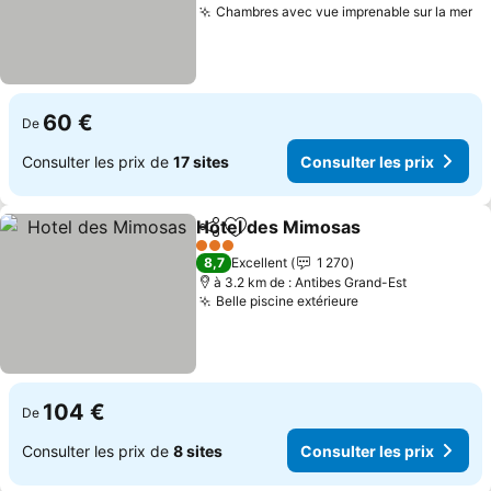
Chambres avec vue imprenable sur la mer
Co
60 €
De
Consulter les prix de
17 sites
Consulter les prix
Hotel des Mimosas
Partager
Ajouter à mes favoris
Consult
3 Étoiles
8,7
Excellent
1 270
à 3.2 km de : Antibes Grand-Est
Belle piscine extérieure
Consulter les pr
104 €
De
Consulter les prix de
8 sites
Consulter les prix