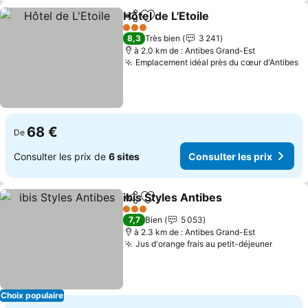
Hôtel de L'Etoile
Partager
Ajouter à mes favoris
Consulter 
3 Étoiles
8,3
Très bien
3 241
à 2.0 km de : Antibes Grand-Est
Emplacement idéal près du cœur d'Antibes
Co
68 €
De
Consulter les prix de
6 sites
Consulter les prix
ibis Styles Antibes
Partager
Ajouter à mes favoris
Consulte
3 Étoiles
7,7
Bien
5 053
à 2.3 km de : Antibes Grand-Est
Jus d'orange frais au petit-déjeuner
Consult
Choix populaire