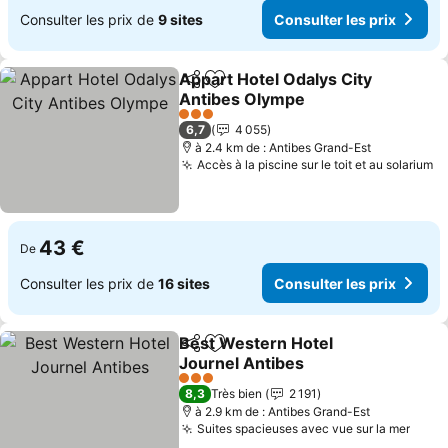
Consulter les prix de
9 sites
Consulter les prix
Appart Hotel Odalys City
Partager
Ajouter à mes favoris
Antibes Olympe
Consulter les prix
3 Étoiles
6,7
4 055
à 2.4 km de : Antibes Grand-Est
Accès à la piscine sur le toit et au solarium
Co
43 €
De
Consulter les prix de
16 sites
Consulter les prix
Best Western Hotel
Partager
Ajouter à mes favoris
Journel Antibes
Consulter les prix
3 Étoiles
8,3
Très bien
2 191
à 2.9 km de : Antibes Grand-Est
Suites spacieuses avec vue sur la mer
Consu