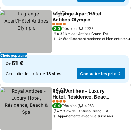
Lagrange Apart'Hôtel
Partager
Ajouter à mes favoris
Antibes Olympie
Consulter les prix
4 Étoiles
8,0
Très bien
2 722
à 3.1 km de : Antibes Grand-Est
Un établissement moderne et bien entretenu
Choix populaire
61 €
De
Consulter les prix de
13 sites
Consulter les prix
Royal Antibes - Luxury
Partager
Ajouter à mes favoris
Hotel, Résidence, Beach
& Spa
Consulter les prix
4 Étoiles
8,4
Très bien
4 268
à 2.8 km de : Antibes Grand-Est
Appartements avec vue sur la mer
Consulte