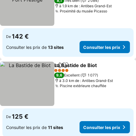
8,1
Très bien
2 084
à 1.9 km de : Antibes Grand-Est
Proximité du musée Picasso
Consulter le
142 €
De
Consulter les prix de
13 sites
Consulter les prix
La Bastide de Biot
Partager
Ajouter à mes favoris
Consulte
4 Étoiles
9,6
Excellent
1 077
à 3.0 km de : Antibes Grand-Est
Piscine extérieure chauffée
Consulter les
125 €
De
Consulter les prix de
11 sites
Consulter les prix