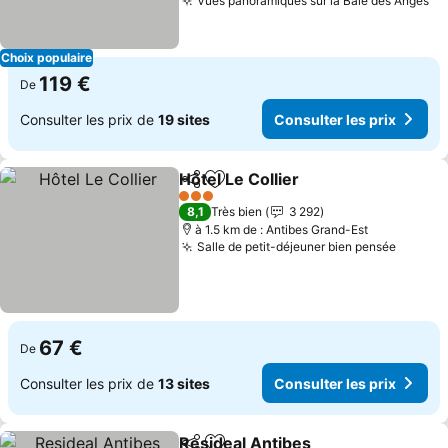
Vues panoramiques sur la Baie des Anges
Co
Choix populaire
119 €
De
Consulter les prix de
19 sites
Consulter les prix
Hôtel Le Collier
Partager
Ajouter à mes favoris
Consulter l
3 Étoiles
8,1
Très bien
3 292
à 1.5 km de : Antibes Grand-Est
Salle de petit-déjeuner bien pensée
Consult
67 €
De
Consulter les prix de
13 sites
Consulter les prix
Resideal Antibes