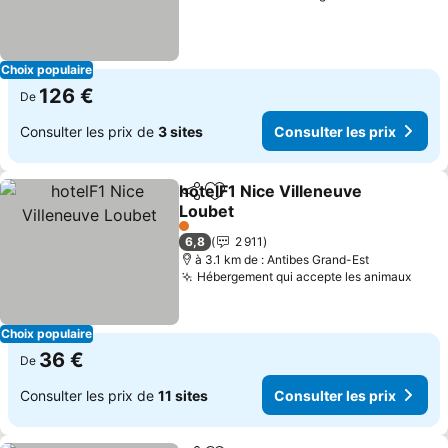
Choix populaire
126 €
De
Consulter les prix de
3 sites
Consulter les prix
hotelF1 Nice Villeneuve
Partager
Ajouter à mes favoris
Loubet
Consulter les prix
1 Étoiles
6,8
2 911
à 3.1 km de : Antibes Grand-Est
Hébergement qui accepte les animaux
Consu
Choix populaire
36 €
De
Consulter les prix de
11 sites
Consulter les prix