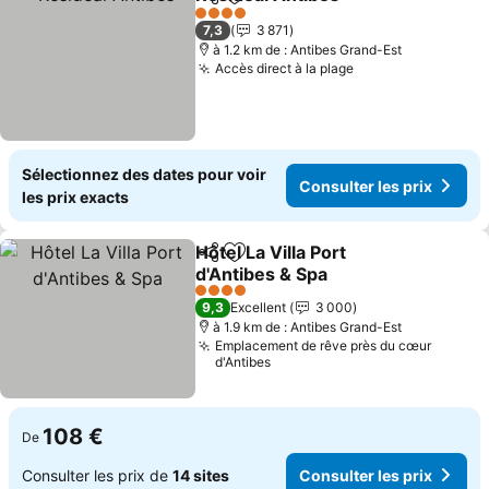
Partager
Ajouter à mes favoris
Consulter
4 Étoiles
7,3
3 871
à 1.2 km de : Antibes Grand-Est
Accès direct à la plage
Consulter les pr
Sélectionnez des dates pour voir
Consulter les prix
les prix exacts
Hôtel La Villa Port
Partager
Ajouter à mes favoris
d'Antibes & Spa
Consulter les prix
4 Étoiles
9,3
Excellent
3 000
à 1.9 km de : Antibes Grand-Est
Emplacement de rêve près du cœur
d'Antibes
108 €
De
Consulter les prix de
14 sites
Consulter les prix