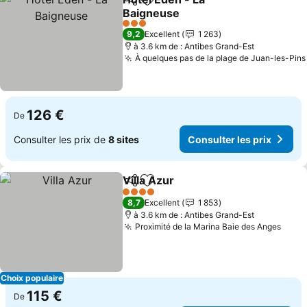
Partager
Ajouter à mes favoris
Baigneuse
Consulter les prix
3 Étoiles
9,2
Excellent
1 263
à 3.6 km de : Antibes Grand-Est
À quelques pas de la plage de Juan-les-Pins
126 €
De
Consulter les prix de
8 sites
Consulter les prix
Villa Azur
Partager
Ajouter à mes favoris
Consulter les pri
4 Étoiles
8,7
Excellent
1 853
à 3.6 km de : Antibes Grand-Est
Proximité de la Marina Baie des Anges
Consu
Choix populaire
115 €
De