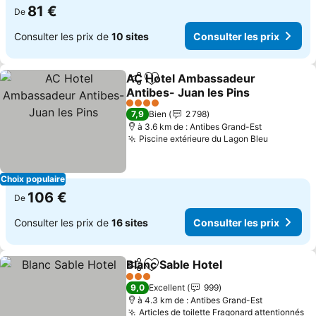
81 €
De
Consulter les prix de
10 sites
Consulter les prix
AC Hotel Ambassadeur
Partager
Ajouter à mes favoris
Antibes- Juan les Pins
Consulter les prix
4 Étoiles
7,9
Bien
2 798
à 3.6 km de : Antibes Grand-Est
Piscine extérieure du Lagon Bleu
Consulter
Choix populaire
106 €
De
Consulter les prix de
16 sites
Consulter les prix
Blanc Sable Hotel
Partager
Ajouter à mes favoris
Consulter
3 Étoiles
9,0
Excellent
999
à 4.3 km de : Antibes Grand-Est
Articles de toilette Fragonard attentionnés
Co