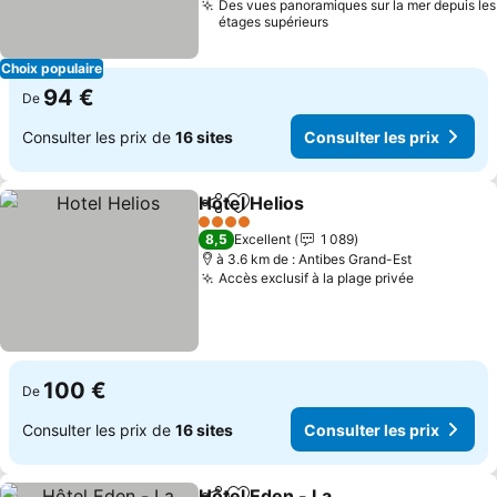
Des vues panoramiques sur la mer depuis les
étages supérieurs
Choix populaire
94 €
De
Consulter les prix de
16 sites
Consulter les prix
Hotel Helios
Partager
Ajouter à mes favoris
Consulter les 
4 Étoiles
8,5
Excellent
1 089
à 3.6 km de : Antibes Grand-Est
Accès exclusif à la plage privée
Consulter 
100 €
De
Consulter les prix de
16 sites
Consulter les prix
Hôtel Eden - La