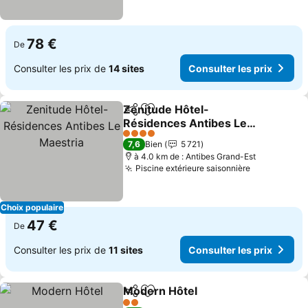
78 €
De
Consulter les prix de
14 sites
Consulter les prix
Zenitude Hôtel-
Partager
Ajouter à mes favoris
Résidences Antibes Le
Maestria
Consulter les prix
4 Étoiles
7,6
Bien
5 721
à 4.0 km de : Antibes Grand-Est
Piscine extérieure saisonnière
Consulter l
Choix populaire
47 €
De
Consulter les prix de
11 sites
Consulter les prix
Modern Hôtel
Partager
Ajouter à mes favoris
Consulter les
2 Étoiles