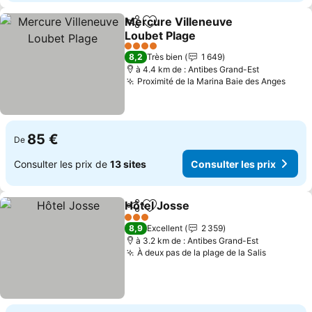
Mercure Villeneuve
Partager
Ajouter à mes favoris
Loubet Plage
Consulter les prix
4 Étoiles
8,2
Très bien
1 649
à 4.4 km de : Antibes Grand-Est
Proximité de la Marina Baie des Anges
Consu
85 €
De
Consulter les prix de
13 sites
Consulter les prix
Hôtel Josse
Partager
Ajouter à mes favoris
Consulter les p
3 Étoiles
8,9
Excellent
2 359
à 3.2 km de : Antibes Grand-Est
À deux pas de la plage de la Salis
Consulter