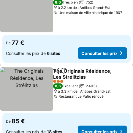
8,0
Très bien
752
à 2.2 km de : Antibes Grand-Est
Une maison de ville historique de 1907
Cons
77 €
De
Consulter les prix de
6 sites
Consulter les prix
The Originals Résidence,
Partager
Ajouter à mes favoris
Les Strélitzias
Consulter les prix
3 Étoiles
8,6
Excellent
2 403
à 3.3 km de : Antibes Grand-Est
Restaurant Le Patio rénové
Consulter les
85 €
De
Consulter les prix de
18 sites
Consulter les prix