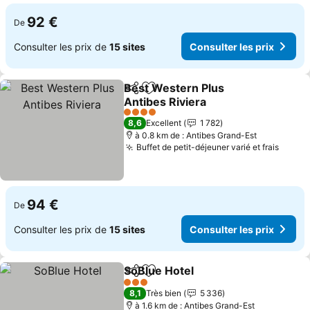
92 €
De
Consulter les prix de
15 sites
Consulter les prix
Best Western Plus
Partager
Ajouter à mes favoris
Antibes Riviera
Consulter les prix
4 Étoiles
8,6
Excellent
1 782
à 0.8 km de : Antibes Grand-Est
Buffet de petit-déjeuner varié et frais
Consul
94 €
De
Consulter les prix de
15 sites
Consulter les prix
SoBlue Hotel
Partager
Ajouter à mes favoris
Consulter les 
3 Étoiles
8,1
Très bien
5 336
à 1.6 km de : Antibes Grand-Est