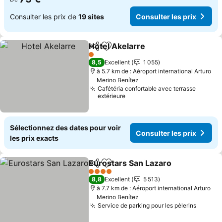
Consulter les prix de
19 sites
Consulter les prix
Hotel Akelarre
Partager
Ajouter à mes favoris
1 Étoiles
8,5
Excellent
1 055
à 5.7 km de : Aéroport international Arturo
Merino Benítez
Cafétéria confortable avec terrasse
extérieure
Sélectionnez des dates pour voir
Consulter les prix
les prix exacts
Eurostars San Lazaro
Partager
Ajouter à mes favoris
4 Étoiles
8,8
Excellent
5 513
à 7.7 km de : Aéroport international Arturo
Merino Benítez
Service de parking pour les pèlerins