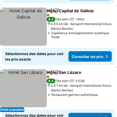
Hotel Capital de Galicia
Partager
Ajouter à mes favoris
1 Étoiles
8,2
Très bien
1 842
à 9.0 km de : Aéroport international Arturo
Merino Benítez
Expérience d'enregistrement numérique
fluide
Sélectionnez des dates pour voir
Consulter les prix
les prix exacts
Hotel San Lázaro
Partager
Ajouter à mes favoris
1 Étoiles
8,2
Très bien
4 026
à 8.7 km de : Aéroport international Arturo
Merino Benítez
Restaurant galicien authentique
Choix populaire
Sélectionnez des dates pour voir