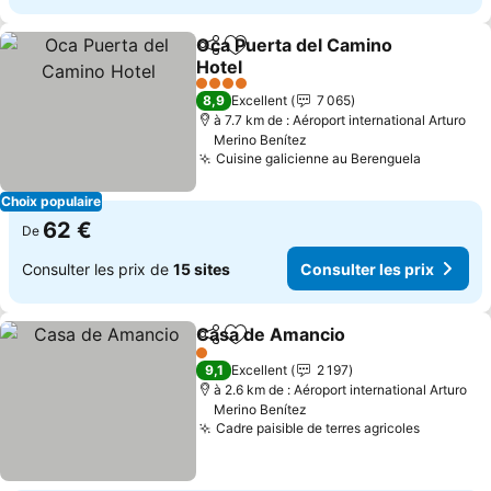
Oca Puerta del Camino
Partager
Ajouter à mes favoris
Hotel
4 Étoiles
8,9
Excellent
7 065
à 7.7 km de : Aéroport international Arturo
Merino Benítez
Cuisine galicienne au Berenguela
Choix populaire
62 €
De
Consulter les prix de
15 sites
Consulter les prix
Casa de Amancio
Partager
Ajouter à mes favoris
1 Étoiles
9,1
Excellent
2 197
à 2.6 km de : Aéroport international Arturo
Merino Benítez
Cadre paisible de terres agricoles