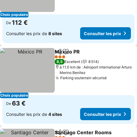
Choix populaire
112 €
De
Consulter les prix de
8 sites
Consulter les prix
México PR
Partager
Ajouter à mes favoris
3 Étoiles
8,5
Excellent
8 514
à 11.0 km de : Aéroport international Arturo
Merino Benítez
Parking souterrain sécurisé
Choix populaire
63 €
De
Consulter les prix de
4 sites
Consulter les prix
Santiago Center Rooms
Partager
Ajouter à mes favoris