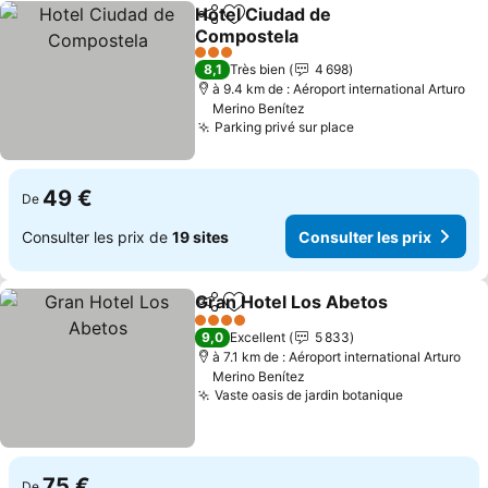
Hotel Ciudad de
Partager
Ajouter à mes favoris
Compostela
3 Étoiles
8,1
Très bien
4 698
à 9.4 km de : Aéroport international Arturo
Merino Benítez
Parking privé sur place
49 €
De
Consulter les prix de
19 sites
Consulter les prix
Gran Hotel Los Abetos
Partager
Ajouter à mes favoris
4 Étoiles
9,0
Excellent
5 833
à 7.1 km de : Aéroport international Arturo
Merino Benítez
Vaste oasis de jardin botanique
75 €
De