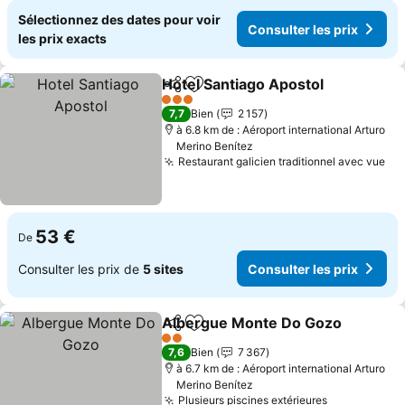
Sélectionnez des dates pour voir
Consulter les prix
les prix exacts
Hotel Santiago Apostol
Partager
Ajouter à mes favoris
3 Étoiles
7,7
Bien
2 157
à 6.8 km de : Aéroport international Arturo
Merino Benítez
Restaurant galicien traditionnel avec vue
53 €
De
Consulter les prix de
5 sites
Consulter les prix
Albergue Monte Do Gozo
Partager
Ajouter à mes favoris
2 Étoiles
7,6
Bien
7 367
à 6.7 km de : Aéroport international Arturo
Merino Benítez
Plusieurs piscines extérieures