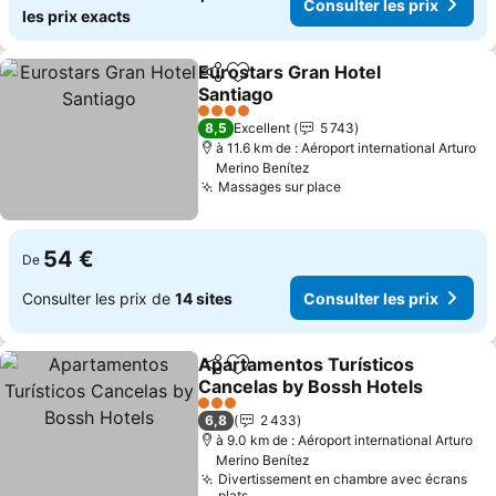
Consulter les prix
les prix exacts
Eurostars Gran Hotel
Partager
Ajouter à mes favoris
Santiago
4 Étoiles
8,5
Excellent
5 743
à 11.6 km de : Aéroport international Arturo
Merino Benítez
Massages sur place
54 €
De
Consulter les prix de
14 sites
Consulter les prix
Apartamentos Turísticos
Partager
Ajouter à mes favoris
Cancelas by Bossh Hotels
3 Étoiles
6,8
2 433
à 9.0 km de : Aéroport international Arturo
Merino Benítez
Divertissement en chambre avec écrans
plats