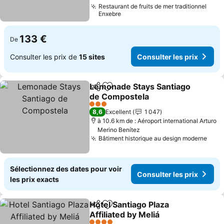
Restaurant de fruits de mer traditionnel
Enxebre
133 €
De
Consulter les prix de
15 sites
Consulter les prix
Lemonade Stays Santiago
Partager
Ajouter à mes favoris
de Compostela
3 Étoiles
8,6
Excellent
1 047
à 10.6 km de : Aéroport international Arturo
Merino Benítez
Bâtiment historique au design moderne
Sélectionnez des dates pour voir
Consulter les prix
les prix exacts
Hotel Santiago Plaza
Partager
Ajouter à mes favoris
Affiliated by Meliá