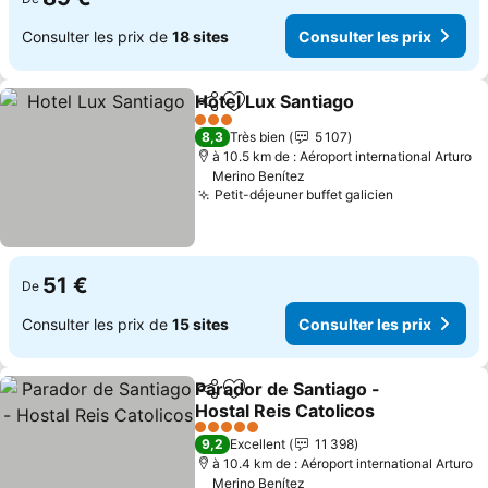
Consulter les prix de
18 sites
Consulter les prix
Hotel Lux Santiago
Partager
Ajouter à mes favoris
3 Étoiles
8,3
Très bien
5 107
à 10.5 km de : Aéroport international Arturo
Merino Benítez
Petit-déjeuner buffet galicien
51 €
De
Consulter les prix de
15 sites
Consulter les prix
Parador de Santiago -
Partager
Ajouter à mes favoris
Hostal Reis Catolicos
5 Étoiles
9,2
Excellent
11 398
à 10.4 km de : Aéroport international Arturo
Merino Benítez