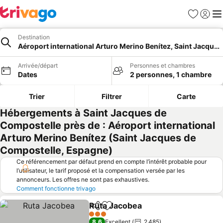
Favoris
Se con
Me
Destination
Aéroport international Arturo Merino Benítez, Saint Jacque
Arrivée/départ
Personnes et chambres
Dates
2 personnes, 1 chambre
Trier
Filtrer
Carte
Hébergements à Saint Jacques de
Compostelle près de : Aéroport international
Arturo Merino Benítez (Saint Jacques de
Compostelle, Espagne)
Ce référencement par défaut prend en compte l’intérêt probable pour
l’utilisateur, le tarif proposé et la compensation versée par les
annonceurs. Les offres ne sont pas exhaustives.
Comment fonctionne trivago
Ruta Jacobea
Partager
Ajouter à mes favoris
3 Étoiles
8,6
Excellent
2 485