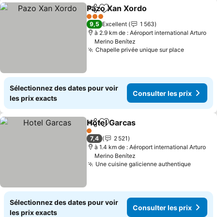
Pazo Xan Xordo
Partager
Ajouter à mes favoris
3 Étoiles
9,5
Excellent
1 563
à 2.9 km de : Aéroport international Arturo
Merino Benítez
Chapelle privée unique sur place
Sélectionnez des dates pour voir
Consulter les prix
les prix exacts
Hotel Garcas
Partager
Ajouter à mes favoris
1 Étoiles
7,4
2 521
à 1.4 km de : Aéroport international Arturo
Merino Benítez
Une cuisine galicienne authentique
Sélectionnez des dates pour voir
Consulter les prix
les prix exacts