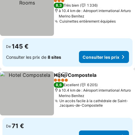
3 Étoiles
8,3
Très bien
1 336
à 10.4 km de : Aéroport international Arturo
Merino Benítez
Cuisinettes entièrement équipées
145 €
De
Consulter les prix de
8 sites
Consulter les prix
Hotel Compostela
Partager
Ajouter à mes favoris
4 Étoiles
8,6
Excellent
6 205
à 10.4 km de : Aéroport international Arturo
Merino Benítez
Un accès facile à la cathédrale de Saint-
Jacques-de-Compostelle
71 €
De