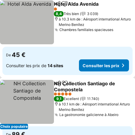
Hotel Alda Avenida
Partager
Ajouter à mes favoris
1 Étoiles
8,4
Très bien
3 039
à 10.3 km de : Aéroport international Arturo
Merino Benítez
Chambres familiales spacieuses
45 €
De
Consulter les prix de
14 sites
Consulter les prix
NH Collection Santiago de
Partager
Ajouter à mes favoris
Compostela
5 Étoiles
9,1
Excellent
11 740
à 10.1 km de : Aéroport international Arturo
Merino Benítez
La gastronomie galicienne à Abeiro
Choix populaire
89 €
De