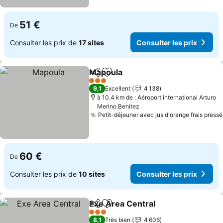
51 €
De
Consulter les prix de
17 sites
Consulter les prix
Mapoula
Partager
Ajouter à mes favoris
3 Étoiles
9,1
Excellent
4 138
à 10.4 km de : Aéroport international Arturo
Merino Benítez
Petit-déjeuner avec jus d'orange frais pressé
60 €
De
Consulter les prix de
10 sites
Consulter les prix
Exe Area Central
Partager
Ajouter à mes favoris
3 Étoiles
8,1
Très bien
4 606