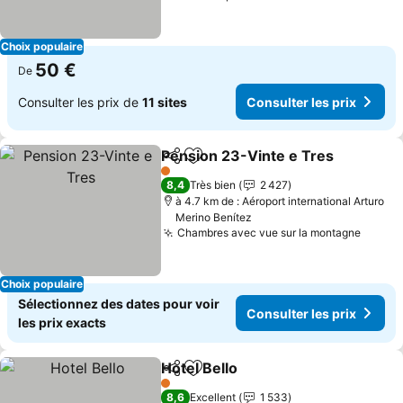
Choix populaire
50 €
De
Consulter les prix de
11 sites
Consulter les prix
Pension 23-Vinte e Tres
Partager
Ajouter à mes favoris
1 Étoiles
8,4
Très bien
2 427
à 4.7 km de : Aéroport international Arturo
Merino Benítez
Chambres avec vue sur la montagne
Choix populaire
Sélectionnez des dates pour voir
Consulter les prix
les prix exacts
Hotel Bello
Partager
Ajouter à mes favoris
1 Étoiles
8,6
Excellent
1 533