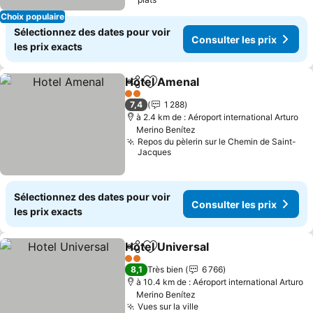
Choix populaire
Sélectionnez des dates pour voir
Consulter les prix
les prix exacts
Hotel Amenal
Partager
Ajouter à mes favoris
2 Étoiles
7,4
1 288
à 2.4 km de : Aéroport international Arturo
Merino Benítez
Repos du pèlerin sur le Chemin de Saint-
Jacques
Sélectionnez des dates pour voir
Consulter les prix
les prix exacts
Hotel Universal
Partager
Ajouter à mes favoris
2 Étoiles
8,1
Très bien
6 766
à 10.4 km de : Aéroport international Arturo
Merino Benítez
Vues sur la ville