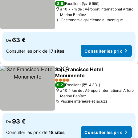
4 Étoiles
8,6
Excellent
5 959
à 10.7 km de : Aéroport international Arturo
Merino Benítez
Gastronomie galicienne authentique
63 €
De
Consulter les prix de
17 sites
Consulter les prix
San Francisco Hotel
Partager
Ajouter à mes favoris
Monumento
4 Étoiles
9,2
Excellent
4 331
à 10.4 km de : Aéroport international Arturo
Merino Benítez
Piscine intérieure et jacuzzi
93 €
De
Consulter les prix de
18 sites
Consulter les prix