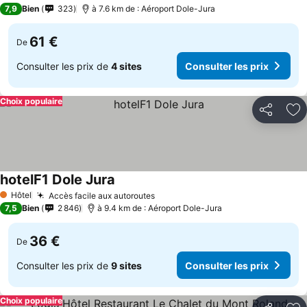
3 Étoiles
7,9
Bien
323
à 7.6 km de : Aéroport Dole-Jura
61 €
De
Consulter les prix de
4 sites
Consulter les prix
Choix populaire
Partager
Aj
hotelF1 Dole Jura
Hôtel
Accès facile aux autoroutes
1 Étoiles
7,5
Bien
2 846
à 9.4 km de : Aéroport Dole-Jura
36 €
De
Consulter les prix de
9 sites
Consulter les prix
Choix populaire