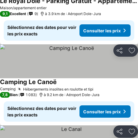
Le Royal Dole - Parking Gratuit - Appartement Moderne & Cosy
Maison/appartement entier
9,1
Excellent
9
à 3.9 km de : Aéroport Dole-Jura
Sélectionnez des dates pour voir
Consulter les prix
les prix exacts
Partager
Aj
Camping Le Canoë
Camping
Hébergements insolites en roulotte et tipi
7,8
Bien
1 083
à 9.2 km de : Aéroport Dole-Jura
Sélectionnez des dates pour voir
Consulter les prix
les prix exacts
Partager
Aj