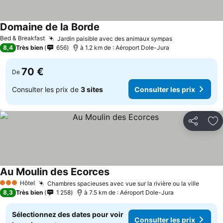
Domaine de la Borde
Bed & Breakfast
Jardin paisible avec des animaux sympas
8,4
Très bien
656
à 1.2 km de : Aéroport Dole-Jura
70 €
De
Consulter les prix de
3 sites
Consulter les prix
Partager
Aj
Au Moulin des Ecorces
Hôtel
Chambres spacieuses avec vue sur la rivière ou la ville
3 Étoiles
8,3
Très bien
1 258
à 7.5 km de : Aéroport Dole-Jura
Sélectionnez des dates pour voir
Consulter les prix