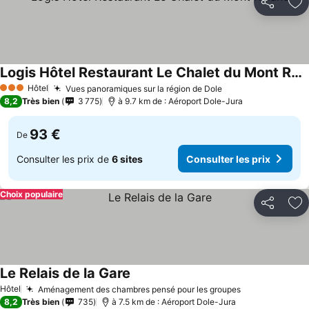
Partager
Aj
Logis Hôtel Restaurant Le Chalet du Mont Roland
Hôtel
Vues panoramiques sur la région de Dole
3 Étoiles
8,2
Très bien
3 775
à 9.7 km de : Aéroport Dole-Jura
93 €
De
Consulter les prix de
6 sites
Consulter les prix
Choix populaire
Partager
Aj
Le Relais de la Gare
Hôtel
Aménagement des chambres pensé pour les groupes
8,2
Très bien
735
à 7.5 km de : Aéroport Dole-Jura