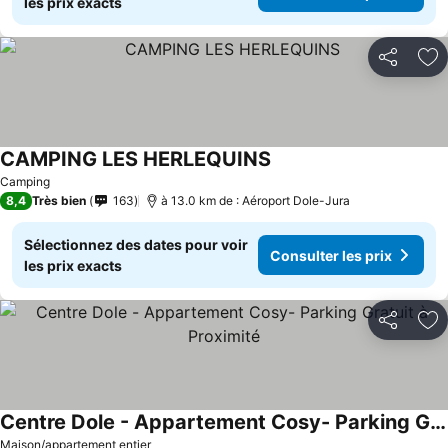
les prix exacts
Partager
Aj
CAMPING LES HERLEQUINS
Camping
8,4
Très bien
163
à 13.0 km de : Aéroport Dole-Jura
Sélectionnez des dates pour voir
Consulter les prix
les prix exacts
Partager
Aj
Centre Dole - Appartement Cosy- Parking Gratuit à Proximité
Maison/appartement entier