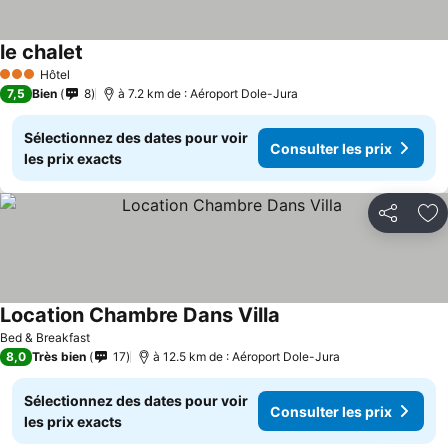
le chalet
Hôtel
3 Étoiles
7,5
Bien
8
à 7.2 km de : Aéroport Dole-Jura
Sélectionnez des dates pour voir
Consulter les prix
les prix exacts
Partager
Aj
Location Chambre Dans Villa
Bed & Breakfast
8,0
Très bien
17
à 12.5 km de : Aéroport Dole-Jura
Sélectionnez des dates pour voir
Consulter les prix
les prix exacts