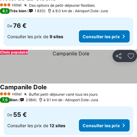
Hôtel
Des options de petit-déjeuner flexibles
3 Étoiles
8,1
Très bien
1 830
à 8.0 km de : Aéroport Dole-Jura
76 €
De
Consulter les prix de
9 sites
Consulter les prix
Choix populaire
Partager
Aj
Campanile Dole
Hôtel
Buffet petit-déjeuner varié tous les jours
3 Étoiles
7,5
Bien
2 984
à 9.1 km de : Aéroport Dole-Jura
55 €
De
Consulter les prix de
12 sites
Consulter les prix