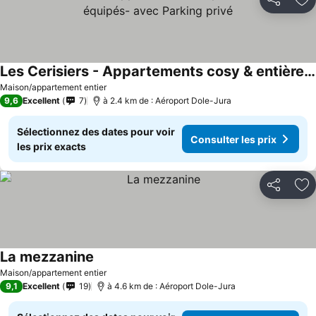
Partager
Aj
Les Cerisiers - Appartements cosy & entièrement équipés- avec Parking privé
Maison/appartement entier
9,6
Excellent
7
à 2.4 km de : Aéroport Dole-Jura
Sélectionnez des dates pour voir
Consulter les prix
les prix exacts
Partager
Aj
La mezzanine
Maison/appartement entier
9,1
Excellent
19
à 4.6 km de : Aéroport Dole-Jura