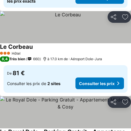
les prix exacts
Partager
Aj
Le Corbeau
Hôtel
3 Étoiles
8,4
Très bien
660
à 17.0 km de : Aéroport Dole-Jura
81 €
De
Consulter les prix de
2 sites
Consulter les prix
Partager
Aj