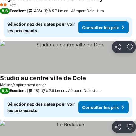
Hôtel
2 Étoiles
8,6
Excellent
486
à 5.7 km de : Aéroport Dole-Jura
Sélectionnez des dates pour voir
Consulter les prix
les prix exacts
Partager
Aj
Studio au centre ville de Dole
Maison/appartement entier
9,3
Excellent
18
à 7.5 km de : Aéroport Dole-Jura
Sélectionnez des dates pour voir
Consulter les prix
les prix exacts
Partager
Aj