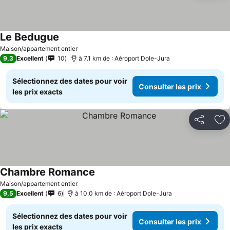
Le Bedugue
Maison/appartement entier
9,3
Excellent
10
à 7.1 km de : Aéroport Dole-Jura
Sélectionnez des dates pour voir
Consulter les prix
les prix exacts
Partager
Aj
Chambre Romance
Maison/appartement entier
9,5
Excellent
6
à 10.0 km de : Aéroport Dole-Jura
Sélectionnez des dates pour voir
Consulter les prix
les prix exacts