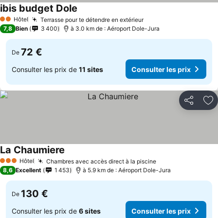
ibis budget Dole
Hôtel
Terrasse pour te détendre en extérieur
2 Étoiles
7,8
Bien
3 400
à 3.0 km de : Aéroport Dole-Jura
72 €
De
Consulter les prix de
11 sites
Consulter les prix
Partager
Aj
La Chaumiere
Hôtel
Chambres avec accès direct à la piscine
3 Étoiles
8,6
Excellent
1 453
à 5.9 km de : Aéroport Dole-Jura
130 €
De
Consulter les prix de
6 sites
Consulter les prix