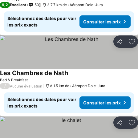
9,2
Excellent
50
à 7.7 km de : Aéroport Dole-Jura
Sélectionnez des dates pour voir
Consulter les prix
les prix exacts
Partager
Aj
Les Chambres de Nath
Bed & Breakfast
/
à 1.5 km de : Aéroport Dole-Jura
Aucune évaluation
Sélectionnez des dates pour voir
Consulter les prix
les prix exacts
Partager
Aj