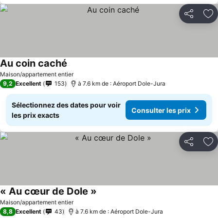
Partager
Aj
Au coin caché
Maison/appartement entier
9,2
Excellent
153
à 7.6 km de : Aéroport Dole-Jura
Sélectionnez des dates pour voir
Consulter les prix
les prix exacts
Partager
Aj
« Au cœur de Dole »
Maison/appartement entier
8,8
Excellent
43
à 7.6 km de : Aéroport Dole-Jura