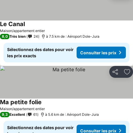
Le Canal
Maison/appartement entier
8,0
Très bien
24
à 7.5 km de : Aéroport Dole-Jura
Sélectionnez des dates pour voir
Consulter les prix
les prix exacts
Partager
Aj
Ma petite folie
Maison/appartement entier
9,3
Excellent
61
à 5.6 km de : Aéroport Dole-Jura
Sélectionnez des dates pour voir
Consulter les prix