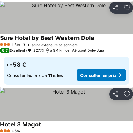
Partager
Aj
Sure Hotel by Best Western Dole
Hôtel
Piscine extérieure saisonnière
3 Étoiles
8,7
Excellent
2 277
à 9.4 km de : Aéroport Dole-Jura
58 €
De
Consulter les prix de
11 sites
Consulter les prix
Partager
Aj
Hotel 3 Magot
Hôtel