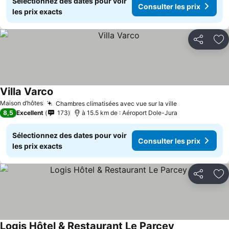
Sélectionnez des dates pour voir
Consulter les prix
les prix exacts
Partager
Aj
Villa Varco
Maison d’hôtes
Chambres climatisées avec vue sur la ville
8,5
Excellent
173
à 15.5 km de : Aéroport Dole-Jura
Sélectionnez des dates pour voir
Consulter les prix
les prix exacts
Partager
Aj
Logis Hôtel & Restaurant Le Parcey