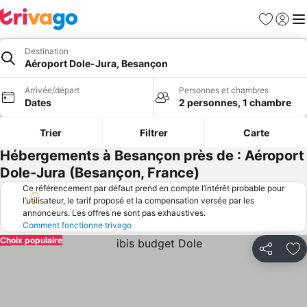
Favoris
Se con
Me
Destination
Aéroport Dole-Jura, Besançon
Arrivée/départ
Personnes et chambres
Dates
2 personnes, 1 chambre
Trier
Filtrer
Carte
Hébergements à Besançon près de : Aéroport
Dole-Jura (Besançon, France)
Ce référencement par défaut prend en compte l’intérêt probable pour
l’utilisateur, le tarif proposé et la compensation versée par les
annonceurs. Les offres ne sont pas exhaustives.
Comment fonctionne trivago
Choix populaire
Partager
Aj