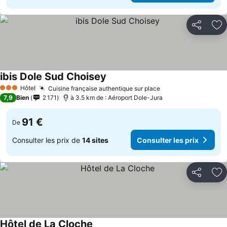
Partager
Aj
ibis Dole Sud Choisey
Hôtel
Cuisine française authentique sur place
3 Étoiles
7,9
Bien
2 171
à 3.5 km de : Aéroport Dole-Jura
91 €
De
Consulter les prix de
14 sites
Consulter les prix
Partager
Aj
Hôtel de La Cloche