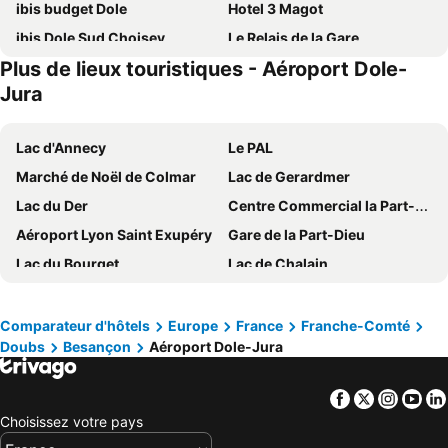
ibis budget Dole
Hotel 3 Magot
ibis Dole Sud Choisey
Le Relais de la Gare
Plus de lieux touristiques - Aéroport Dole-
Le Corbeau
Chateau Du Mont Joly
Jura
Au Moulin des Ecorces
le chalet
Logis Hôtel & Restaurant Le Parcey
Les Hotes Des Maillets
Lac d'Annecy
Le PAL
Hotel Auberge de la Marine
Les Tomettes
Marché de Noël de Colmar
Lac de Gerardmer
Lac du Der
Centre Commercial la Part-Dieu
Aéroport Lyon Saint Exupéry
Gare de la Part-Dieu
Lac du Bourget
Lac de Chalain
Lac d'Aiguebelette
Nigloland
Gare Lyon Perrache
Walibi Rhône-Alpes
Comparateur d'hôtels
Europe
France
Franche-Comté
Doubs
Besançon
Aéroport Dole-Jura
Aéoport International de Genève
Lyon Eurexpo
Quartier de la Part-Dieu
Arêches-Beaufort
Facebook
Twitter
Insta
Yo
Le Petit Pays - Hameau du Père Noël
Fête des Lumières
Choisissez votre pays
La Petite Venise
Vieux Lyon