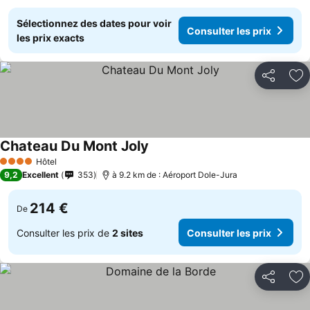
Sélectionnez des dates pour voir
Consulter les prix
les prix exacts
Partager
Aj
Chateau Du Mont Joly
Hôtel
4 Étoiles
9,2
Excellent
353
à 9.2 km de : Aéroport Dole-Jura
214 €
De
Consulter les prix de
2 sites
Consulter les prix
Partager
Aj