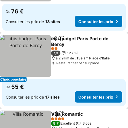
76 €
De
Consulter les prix de
13 sites
Consulter les prix
ibis budget Paris Porte de
Partager
Ajouter à mes favoris
Bercy
2 Étoiles
7,3
12 769
à 2.9 km de : 13e arr. Place d'Italie
Restaurant et bar sur place
Choix populaire
55 €
De
Consulter les prix de
17 sites
Consulter les prix
Villa Romantic
Partager
Ajouter à mes favoris
4 Étoiles
8,7
Excellent
3 652