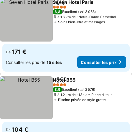
Seven Hotel Paris
Partager
Ajouter à mes favoris
4 Étoiles
8,8
Excellent
3 086
à 1.6 km de : Notre-Dame Cathedral
Soins bien-être et massages
171 €
De
Consulter les prix de
15 sites
Consulter les prix
Hotel B55
Partager
Ajouter à mes favoris
4 Étoiles
8,9
Excellent
2 576
à 1.2 km de : 13e arr. Place d'Italie
Piscine privée de style grotte
104 €
De