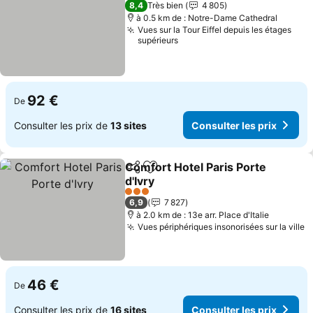
8,4
Très bien
4 805
à 0.5 km de : Notre-Dame Cathedral
Vues sur la Tour Eiffel depuis les étages
supérieurs
92 €
De
Consulter les prix de
13 sites
Consulter les prix
Comfort Hotel Paris Porte
Partager
Ajouter à mes favoris
d'Ivry
3 Étoiles
6,9
7 827
à 2.0 km de : 13e arr. Place d'Italie
Vues périphériques insonorisées sur la ville
46 €
De
Consulter les prix de
16 sites
Consulter les prix