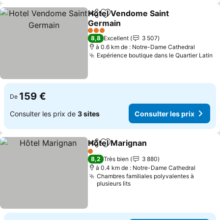
Hotel Vendome Saint
Partager
Ajouter à mes favoris
Germain
3 Étoiles
8,8
Excellent
3 507
à 0.6 km de : Notre-Dame Cathedral
Expérience boutique dans le Quartier Latin
159 €
De
Consulter les prix de
3 sites
Consulter les prix
Hôtel Marignan
Partager
Ajouter à mes favoris
1 Étoiles
8,2
Très bien
3 880
à 0.4 km de : Notre-Dame Cathedral
Chambres familiales polyvalentes à
plusieurs lits