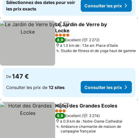
Sélectionnez des dates pour voir
Consulter les prix
les prix exacts
Le Jardin de Verre by
Partager
Ajouter à mes favoris
Locke
4 Étoiles
8,9
Excellent
2 272
à 1.3 km de : 13e arr. Place d'Italie
Studio de fitness et de yoga haut de gamme
147 €
De
Consulter les prix de
12 sites
Consulter les prix
Hotel des Grandes Ecoles
Partager
Ajouter à mes favoris
3 Étoiles
8,9
Excellent
3 274
à 0.9 km de : Notre-Dame Cathedral
Ambiance charmante de maison de
campagne française