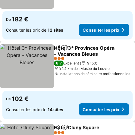
182 €
De
Consulter les prix de
12 sites
Consulter les prix
Hôtel 3* Provinces Opéra
Partager
Ajouter à mes favoris
- Vacances Bleues
3 Étoiles
8,7
Excellent
9 150
à 1.4 km de : Musée du Louvre
Installations de séminaire professionnelles
102 €
De
Consulter les prix de
14 sites
Consulter les prix
Hotel Cluny Square
Partager
Ajouter à mes favoris
3 Étoiles