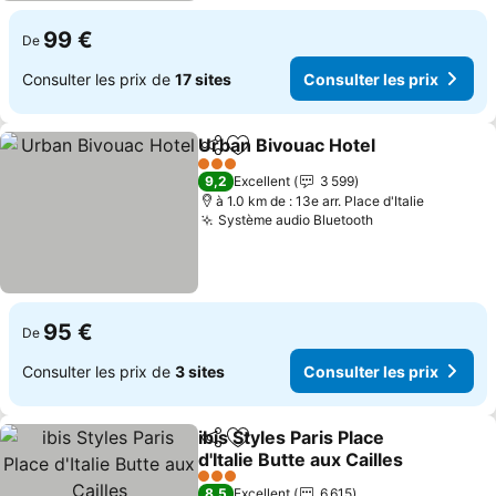
99 €
De
Consulter les prix de
17 sites
Consulter les prix
Urban Bivouac Hotel
Partager
Ajouter à mes favoris
3 Étoiles
9,2
Excellent
3 599
à 1.0 km de : 13e arr. Place d'Italie
Système audio Bluetooth
95 €
De
Consulter les prix de
3 sites
Consulter les prix
ibis Styles Paris Place
Partager
Ajouter à mes favoris
d'Italie Butte aux Cailles
3 Étoiles
8,5
Excellent
6 615