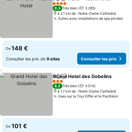
Partager
Ajouter à mes favoris
4 Étoiles
8,3
Très bien
3 285
à 2.1 km de : Notre-Dame Cathedral
Suites avec installations de spa privées
148 €
De
Consulter les prix de
9 sites
Consulter les prix
Grand Hotel des Gobelins
Partager
Ajouter à mes favoris
3 Étoiles
8,2
Très bien
4 514
à 1.7 km de : Notre-Dame Cathedral
Vues sur la Tour Eiffel et le Panthéon
101 €
De