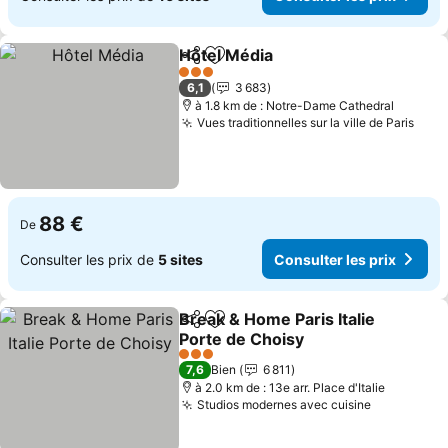
Hôtel Média
Partager
Ajouter à mes favoris
3 Étoiles
6,1
3 683
à 1.8 km de : Notre-Dame Cathedral
Vues traditionnelles sur la ville de Paris
88 €
De
Consulter les prix de
5 sites
Consulter les prix
Break & Home Paris Italie
Partager
Ajouter à mes favoris
Porte de Choisy
3 Étoiles
7,6
Bien
6 811
à 2.0 km de : 13e arr. Place d'Italie
Studios modernes avec cuisine