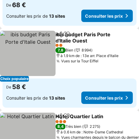
68 €
De
Consulter les prix de
13 sites
Consulter les prix
ibis budget Paris Porte
Partager
Ajouter à mes favoris
d'Italie Ouest
2 Étoiles
7,8
Bien
8 994
à 1.9 km de : 13e arr. Place d'Italie
Vues sur la Tour Eiffel
Choix populaire
58 €
De
Consulter les prix de
13 sites
Consulter les prix
Hotel Quartier Latin
Partager
Ajouter à mes favoris
3 Étoiles
8,4
Très bien
2 275
à 0.6 km de : Notre-Dame Cathedral
Vues charmantes depuis le balcon du dernier