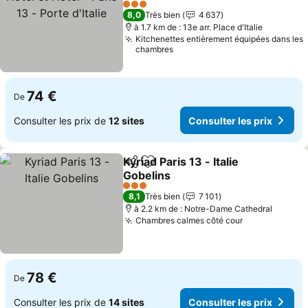
d'Italie
3 Étoiles
8,0
Très bien
4 637
à 1.7 km de : 13e arr. Place d'Italie
Kitchenettes entièrement équipées dans les
chambres
74 €
De
Consulter les prix de
12 sites
Consulter les prix
Kyriad Paris 13 - Italie
Partager
Ajouter à mes favoris
Gobelins
3 Étoiles
8,1
Très bien
7 101
à 2.2 km de : Notre-Dame Cathedral
Chambres calmes côté cour
78 €
De
Consulter les prix de
14 sites
Consulter les prix