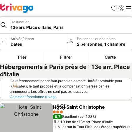
Favoris
Se con
Me
Destination
13e arr. Place d'Italie, Paris
Arrivée/départ
Personnes et chambres
Dates
2 personnes, 1 chambre
Trier
Filtrer
Carte
Hébergements à Paris près de : 13e arr. Place
d'Italie
Ce référencement par défaut prend en compte l’intérêt probable pour
l’utilisateur, le tarif proposé et la compensation versée par les
annonceurs. Les offres ne sont pas exhaustives.
Comment fonctionne trivago
Hotel Saint Christophe
Partager
Ajouter à mes favoris
3 Étoiles
8,7
Excellent
4 233
à 1.3 km de : 13e arr. Place d'Italie
Vues sur la Tour Eiffel des étages supérieurs