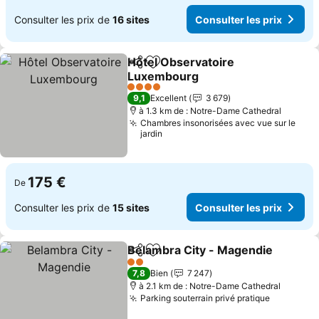
Consulter les prix de
16 sites
Consulter les prix
Hôtel Observatoire
Partager
Ajouter à mes favoris
Luxembourg
4 Étoiles
9,1
Excellent
3 679
à 1.3 km de : Notre-Dame Cathedral
Chambres insonorisées avec vue sur le
jardin
175 €
De
Consulter les prix de
15 sites
Consulter les prix
Belambra City - Magendie
Partager
Ajouter à mes favoris
2 Étoiles
7,8
Bien
7 247
à 2.1 km de : Notre-Dame Cathedral
Parking souterrain privé pratique