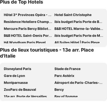
Plus de Top Hotels
Hôtel 3* Provinces Opéra - Vacances Bleues
Hotel Saint Christophe
Residence Hoteliere Champ de Mars
ibis budget Paris Porte de Bercy
Mercure Paris Bercy Bibliothèque
B&B HOTEL Marne-la-Vallée Chelles
B&B HOTEL Saint-Denis Porte de Paris
ibis budget Paris Porte de Montmartre
H4 Wyndham Paris Pleyel
All Suites Hôtel | Paris Pleyel – L’île Saint Denis
Plus de lieux touristiques - 13e arr. Place
Novotel Paris Est
ibis Paris Tour Eiffel Cambronne 15ème
d'Italie
Grand Hotel de Paris
123home- Garden & spa
Executive Hotel Paris Gennevilliers
Hôtel Le Littré
Disneyland Paris
Stade de France
Pullman Paris Tour Eiffel
Mercure Paris 19 Philharmonie La Villette
Gare de Lyon
Parc Astérix
Hôtel De Paris Opera
Novotel Paris 13 Porte d'Italie
Montparnasse
Aéroport de Paris-Charles-de-Gaulle
Novotel Paris Stade Basilique
Hotel Cluny Square
ZooParc de Beauval
Bercy
ibis budget Paris Gennevilliers
Tribe Paris La Defense Esplanade
15e arr. Porte de Versailles
Bay of Somme
Novotel Suites Paris Montreuil Vincennes
Novotel Paris Suresnes Longchamp
9e arr. Opéra
Tour Eiffel
ibis Budget Paris Coeur d'Orly Airport
Mercure Paris Velizy