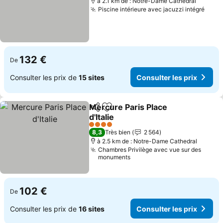
à 2.1 km de : Notre-Dame Cathedral
Piscine intérieure avec jacuzzi intégré
132 €
De
Consulter les prix de
15 sites
Consulter les prix
Mercure Paris Place
Partager
Ajouter à mes favoris
d'Italie
4 Étoiles
8,3
Très bien
2 564
à 2.5 km de : Notre-Dame Cathedral
Chambres Privilège avec vue sur des
monuments
102 €
De
Consulter les prix de
16 sites
Consulter les prix