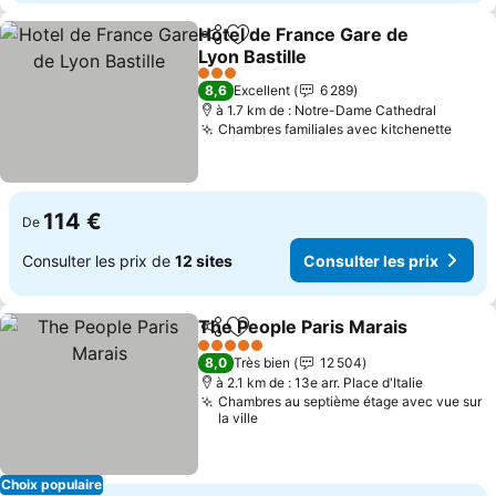
Hotel de France Gare de
Partager
Ajouter à mes favoris
Lyon Bastille
3 Étoiles
8,6
Excellent
6 289
à 1.7 km de : Notre-Dame Cathedral
Chambres familiales avec kitchenette
114 €
De
Consulter les prix de
12 sites
Consulter les prix
The People Paris Marais
Partager
Ajouter à mes favoris
5 Étoiles
8,0
Très bien
12 504
à 2.1 km de : 13e arr. Place d'Italie
Chambres au septième étage avec vue sur
la ville
Choix populaire