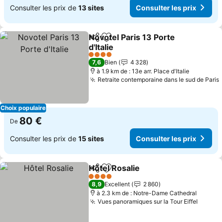
Consulter les prix de
13 sites
Consulter les prix
Novotel Paris 13 Porte
Partager
Ajouter à mes favoris
d'Italie
4 Étoiles
7,6
Bien
4 328
à 1.9 km de : 13e arr. Place d'Italie
Retraite contemporaine dans le sud de Paris
Choix populaire
80 €
De
Consulter les prix de
15 sites
Consulter les prix
Hôtel Rosalie
Partager
Ajouter à mes favoris
4 Étoiles
8,9
Excellent
2 860
à 2.3 km de : Notre-Dame Cathedral
Vues panoramiques sur la Tour Eiffel