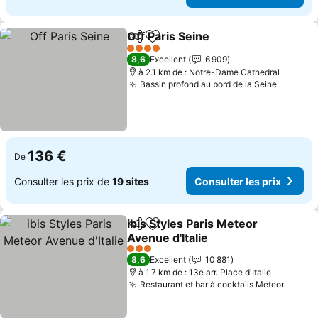
Off Paris Seine
Partager
Ajouter à mes favoris
4 Étoiles
8,6
Excellent
6 909
à 2.1 km de : Notre-Dame Cathedral
Bassin profond au bord de la Seine
136 €
De
Consulter les prix de
19 sites
Consulter les prix
ibis Styles Paris Meteor
Partager
Ajouter à mes favoris
Avenue d'Italie
3 Étoiles
8,6
Excellent
10 881
à 1.7 km de : 13e arr. Place d'Italie
Restaurant et bar à cocktails Meteor