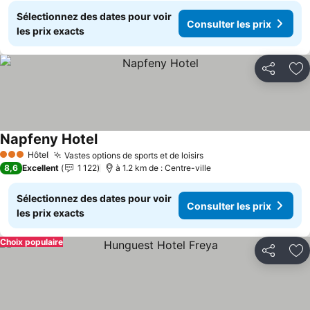
Sélectionnez des dates pour voir
Consulter les prix
les prix exacts
Partager
Aj
Napfeny Hotel
Consulter les prix
Hôtel
Vastes options de sports et de loisirs
Consulter les prix
3 Étoiles
8,6
Excellent
1 122
à 1.2 km de : Centre-ville
Sélectionnez des dates pour voir
Consulter les prix
les prix exacts
Choix populaire
Partager
Aj