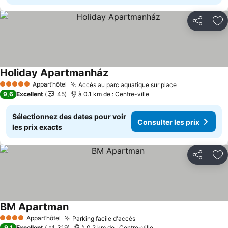
Partager
Aj
Holiday Apartmanház
Consulter les prix
Appart’hôtel
Accès au parc aquatique sur place
Consulter les
5 Étoiles
9,6
Excellent
45
à 0.1 km de : Centre-ville
Sélectionnez des dates pour voir
Consulter les prix
les prix exacts
Partager
Aj
BM Apartman
Consulter les prix
Appart’hôtel
Parking facile d'accès
Consulter les prix
4 Étoiles
9,1
Excellent
319
à 0.2 km de : Centre-ville