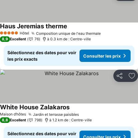
Haus Jeremias therme
Consulter les prix
Hôtel
Composition unique de l'eau thermale
Consulter les pr
5 Étoiles
8,9
Excellent
76
à 0.3 km de : Centre-ville
Sélectionnez des dates pour voir
Consulter les prix
les prix exacts
Partager
Aj
White House Zalakaros
Consulter les prix
Maison d’hôtes
Jardin et terrasse paisibles
Consulter les prix
8,8
Excellent
798
à 1.2 km de : Centre-ville
Sélectionnez des dates pour voir
Consulter les prix