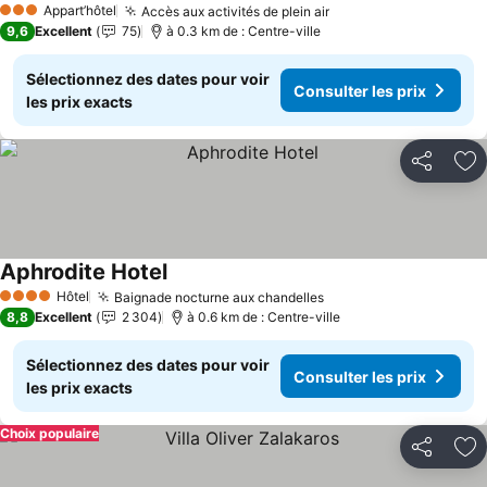
Appart’hôtel
Accès aux activités de plein air
Consulter les prix
3 Étoiles
9,6
Excellent
75
à 0.3 km de : Centre-ville
Sélectionnez des dates pour voir
Consulter les prix
les prix exacts
Partager
Aj
Aphrodite Hotel
Consulter les prix
Hôtel
Baignade nocturne aux chandelles
Consulter les prix
4 Étoiles
8,8
Excellent
2 304
à 0.6 km de : Centre-ville
Sélectionnez des dates pour voir
Consulter les prix
les prix exacts
Choix populaire
Partager
Aj