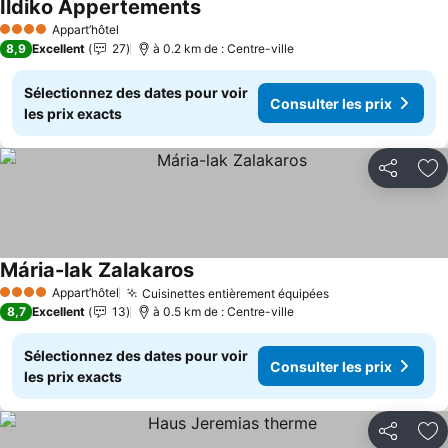
Ildiko Appertements
Consulter les prix
Appart’hôtel
4 Étoiles
8,9
Excellent
27
à 0.2 km de : Centre-ville
Sélectionnez des dates pour voir
Consulter les prix
les prix exacts
Partager
Aj
Mária-lak Zalakaros
Consulter les prix
Appart’hôtel
Cuisinettes entièrement équipées
Consulter les pr
4 Étoiles
8,7
Excellent
13
à 0.5 km de : Centre-ville
Sélectionnez des dates pour voir
Consulter les prix
les prix exacts
Partager
Aj