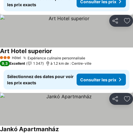
Consulter les prix
les prix exacts
Partager
Aj
Art Hotel superior
Consulter les prix
Hôtel
Expérience culinaire personnalisée
Consulter les prix
3 Étoiles
9,3
Excellent
1 347
à 1.2 km de : Centre-ville
Sélectionnez des dates pour voir
Consulter les prix
les prix exacts
Partager
Aj
Jankó Apartmanház
Consulter les prix