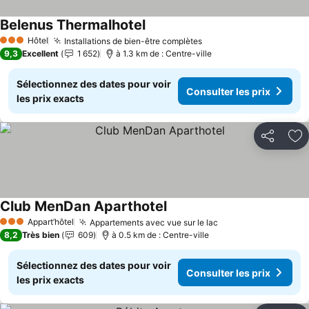
Belenus Thermalhotel
Consulter les prix
Hôtel
Installations de bien-être complètes
Consulter les prix
3 Étoiles
9,3
Excellent
1 652
à 1.3 km de : Centre-ville
Sélectionnez des dates pour voir
Consulter les prix
les prix exacts
Partager
Aj
Club MenDan Aparthotel
Consulter les prix
Appart’hôtel
Appartements avec vue sur le lac
Consulter les prix
3 Étoiles
8,2
Très bien
609
à 0.5 km de : Centre-ville
Sélectionnez des dates pour voir
Consulter les prix
les prix exacts