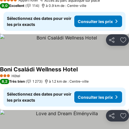
Appart’hôtel
Accès au parc aquatique sur place
Consulter les
5 Étoiles
9,0
Excellent
114
à 0.9 km de : Centre-ville
Sélectionnez des dates pour voir
Consulter les prix
les prix exacts
Partager
Aj
Boni Családi Wellness Hotel
Consulter les prix
Hôtel
3 Étoiles
8,2
Très bien
1 273
à 1.2 km de : Centre-ville
Sélectionnez des dates pour voir
Consulter les prix
les prix exacts
Partager
Aj