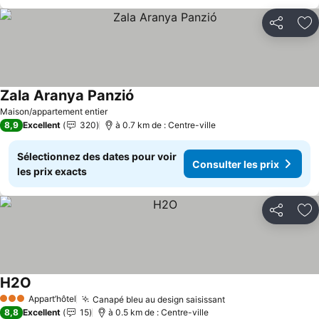
Partager
Aj
Zala Aranya Panzió
Consulter les prix
Maison/appartement entier
8,9
Excellent
320
à 0.7 km de : Centre-ville
Sélectionnez des dates pour voir
Consulter les prix
les prix exacts
Partager
Aj
H2O
Consulter les prix
Appart’hôtel
Canapé bleu au design saisissant
Consulter les prix
3 Étoiles
8,8
Excellent
15
à 0.5 km de : Centre-ville