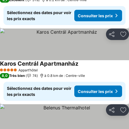
Sélectionnez des dates pour voir
Consulter les prix
les prix exacts
Partager
Aj
Karos Centrál Apartmanház
Consulter les prix
Appart’hôtel
5 Étoiles
8,0
Très bien
74
à 0.8 km de : Centre-ville
Sélectionnez des dates pour voir
Consulter les prix
les prix exacts
Partager
Aj