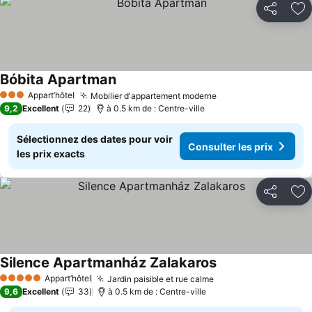
Partager
Aj
Bóbita Apartman
Consulter les prix
Appart’hôtel
Mobilier d'appartement moderne
Consulter les prix
3 Étoiles
9,2
Excellent
22
à 0.5 km de : Centre-ville
Sélectionnez des dates pour voir
Consulter les prix
les prix exacts
Partager
Aj
Silence Apartmanház Zalakaros
Consulter les prix
Appart’hôtel
Jardin paisible et rue calme
Consulter les prix
5 Étoiles
9,6
Excellent
33
à 0.5 km de : Centre-ville