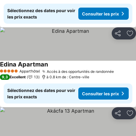
Sélectionnez des dates pour voir
Consulter les prix
les prix exacts
Partager
Aj
Edina Apartman
Consulter les prix
Appart’hôtel
Accès à des opportunités de randonnée
Consulter 
5 Étoiles
9,3
Excellent
13
à 0.8 km de : Centre-ville
Sélectionnez des dates pour voir
Consulter les prix
les prix exacts
Partager
Aj