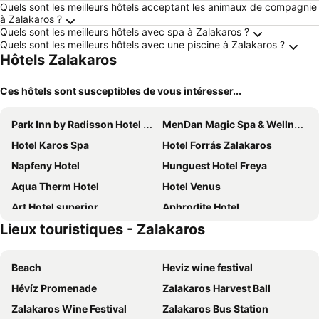
Quels sont les meilleurs hôtels acceptant les animaux de compagnie
à Zalakaros ?
Quels sont les meilleurs hôtels avec spa à Zalakaros ?
Quels sont les meilleurs hôtels avec une piscine à Zalakaros ?
Hôtels Zalakaros
Ces hôtels sont susceptibles de vous intéresser...
Park Inn by Radisson Hotel Zalakaros Hotel & Spa
MenDan Magic Spa & Wellness Hotel
Hotel Karos Spa
Hotel Forrás Zalakaros
Napfeny Hotel
Hunguest Hotel Freya
Aqua Therm Hotel
Hotel Venus
Art Hotel superior
Aphrodite Hotel
Lieux touristiques - Zalakaros
Hotel Vital
Belenus Thermalhotel
Haus Jeremias therme
Boni Családi Wellness Hotel
Beach
Heviz wine festival
Liget Vendégház
Maróni Ház
Hévíz Promenade
Zalakaros Harvest Ball
Villa Zala
Hubertus Vadászház
Zalakaros Wine Festival
Zalakaros Bus Station
Napsugár Vendégház
Termálvölgy Vendégház