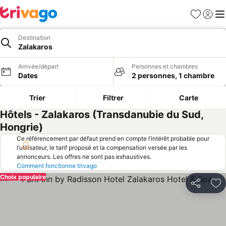
Favoris
Se con
Me
Destination
Zalakaros
Arrivée/départ
Personnes et chambres
Dates
2 personnes, 1 chambre
Trier
Filtrer
Carte
Hôtels - Zalakaros (Transdanubie du Sud,
Hongrie)
Ce référencement par défaut prend en compte l’intérêt probable pour
l’utilisateur, le tarif proposé et la compensation versée par les
annonceurs. Les offres ne sont pas exhaustives.
Comment fonctionne trivago
Choix populaire
Partager
Aj