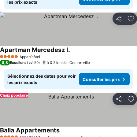
les prix exacts
Partager
Aj
Apartman Mercedesz I.
Consulter les prix
Appart’hôtel
5 Étoiles
8,8
Excellent
59
à 0.2 km de : Centre-ville
Sélectionnez des dates pour voir
Consulter les prix
les prix exacts
Choix populaire
Partager
Aj
Balla Appartements
Consulter les prix