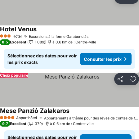
Partager
Aj
Hotel Venus
Consulter les prix
Hôtel
Excursions à la ferme Garabonciás
Consulter les prix
3 Étoiles
8,5
Excellent
1 089
à 0.6 km de : Centre-ville
Sélectionnez des dates pour voir
Consulter les prix
les prix exacts
Choix populaire
Partager
Aj
Mese Panzió Zalakaros
Consulter les prix
Appart’hôtel
Appartements à thème pour des rêves de contes de fées
4 Étoiles
9,7
Excellent
379
à 0.6 km de : Centre-ville
Sélectionnez des dates pour voir