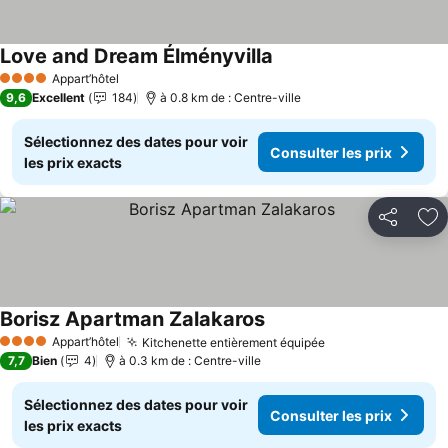
Love and Dream Élményvilla
Consulter les prix
Appart’hôtel
4 Étoiles
9,6
Excellent
184
à 0.8 km de : Centre-ville
Sélectionnez des dates pour voir
Consulter les prix
les prix exacts
Partager
Aj
Borisz Apartman Zalakaros
Consulter les prix
Appart’hôtel
Kitchenette entièrement équipée
Consulter les pr
4 Étoiles
7,7
Bien
4
à 0.3 km de : Centre-ville
Sélectionnez des dates pour voir
Consulter les prix
les prix exacts