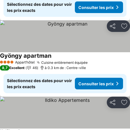
Sélectionnez des dates pour voir
Consulter les prix
les prix exacts
Partager
Aj
Gyöngy apartman
Consulter les prix
Appart’hôtel
Cuisine entièrement équipée
Consulter les prix
4 Étoiles
8,7
Excellent
46
à 0.3 km de : Centre-ville
Sélectionnez des dates pour voir
Consulter les prix
les prix exacts
Partager
Aj