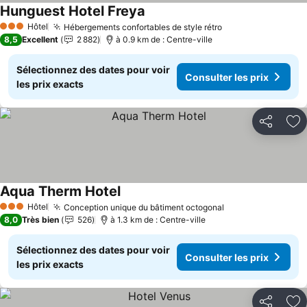
Hunguest Hotel Freya
Consulter les prix
Hôtel
Hébergements confortables de style rétro
Consulter les pr
3 Étoiles
8,5
Excellent
2 882
à 0.9 km de : Centre-ville
Sélectionnez des dates pour voir
Consulter les prix
les prix exacts
Partager
Aj
Aqua Therm Hotel
Consulter les prix
Hôtel
Conception unique du bâtiment octogonal
Consulter les pr
3 Étoiles
8,0
Très bien
526
à 1.3 km de : Centre-ville
Sélectionnez des dates pour voir
Consulter les prix
les prix exacts