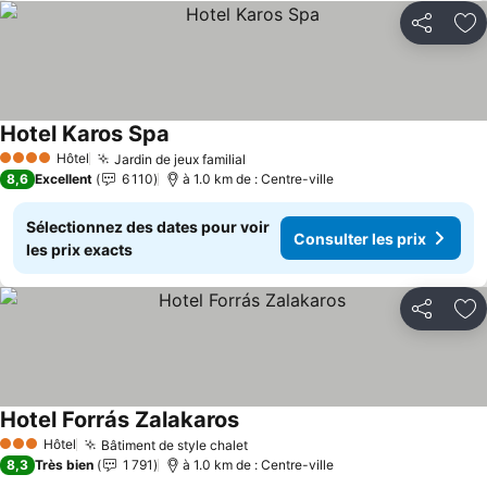
Partager
Aj
Hotel Karos Spa
Consulter les prix
Hôtel
Jardin de jeux familial
Consulter les prix
4 Étoiles
8,6
Excellent
6 110
à 1.0 km de : Centre-ville
Sélectionnez des dates pour voir
Consulter les prix
les prix exacts
Partager
Aj
Hotel Forrás Zalakaros
Consulter les prix
Hôtel
Bâtiment de style chalet
Consulter les prix
3 Étoiles
8,3
Très bien
1 791
à 1.0 km de : Centre-ville