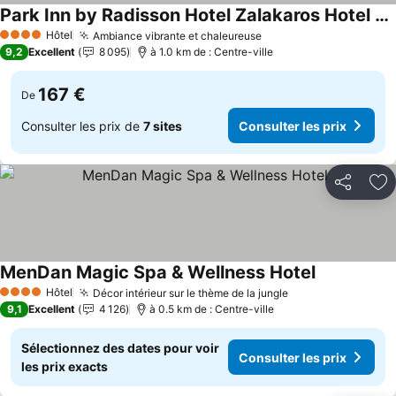
Park Inn by Radisson Hotel Zalakaros Hotel & Spa
Consulter les prix
Hôtel
Ambiance vibrante et chaleureuse
Consulter les prix
4 Étoiles
9,2
Excellent
8 095
à 1.0 km de : Centre-ville
167 €
De
Consulter les prix de
7 sites
Consulter les prix
Partager
Aj
MenDan Magic Spa & Wellness Hotel
Consulter le
Hôtel
Décor intérieur sur le thème de la jungle
Consulter les pr
4 Étoiles
9,1
Excellent
4 126
à 0.5 km de : Centre-ville
Sélectionnez des dates pour voir
Consulter les prix
les prix exacts