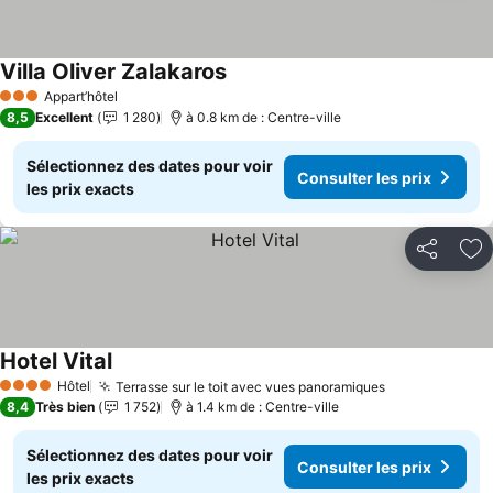
Villa Oliver Zalakaros
Consulter les prix
Appart’hôtel
3 Étoiles
8,5
Excellent
1 280
à 0.8 km de : Centre-ville
Sélectionnez des dates pour voir
Consulter les prix
les prix exacts
Partager
Aj
Hotel Vital
Consulter les prix
Hôtel
Terrasse sur le toit avec vues panoramiques
Consulter les
4 Étoiles
8,4
Très bien
1 752
à 1.4 km de : Centre-ville
Sélectionnez des dates pour voir
Consulter les prix
les prix exacts