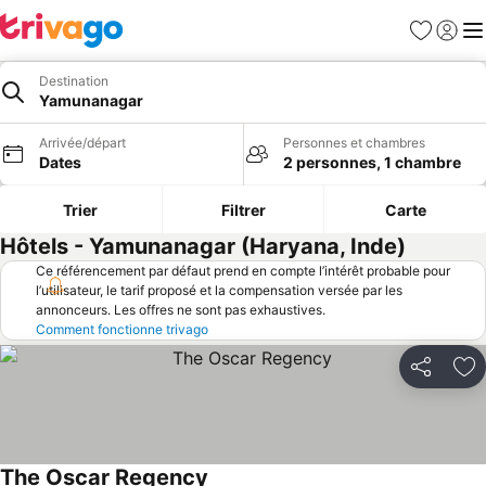
Favoris
Se con
Me
Destination
Yamunanagar
Arrivée/départ
Personnes et chambres
Dates
2 personnes, 1 chambre
Trier
Filtrer
Carte
Hôtels - Yamunanagar (Haryana, Inde)
Ce référencement par défaut prend en compte l’intérêt probable pour
l’utilisateur, le tarif proposé et la compensation versée par les
annonceurs. Les offres ne sont pas exhaustives.
Comment fonctionne trivago
Partager
Aj
The Oscar Regency