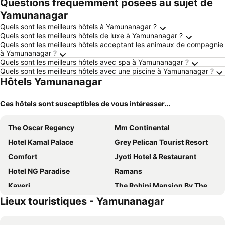
Questions fréquemment posées au sujet de
Yamunanagar
Quels sont les meilleurs hôtels à Yamunanagar ?
Quels sont les meilleurs hôtels de luxe à Yamunanagar ?
Quels sont les meilleurs hôtels acceptant les animaux de compagnie
à Yamunanagar ?
Quels sont les meilleurs hôtels avec spa à Yamunanagar ?
Quels sont les meilleurs hôtels avec une piscine à Yamunanagar ?
Hôtels Yamunanagar
Ces hôtels sont susceptibles de vous intéresser...
The Oscar Regency
Mm Continental
Hotel Kamal Palace
Grey Pelican Tourist Resort
Comfort
Jyoti Hotel & Restaurant
Hotel NG Paradise
Ramans
Kaveri
The Rohini Mansion By The Monsoon And Pearl Palace
Lieux touristiques - Yamunanagar
The Grand's
Hotel Rainbow
Pooja O Dine
Hotel Soluxe