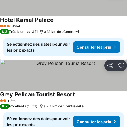
Hotel Kamal Palace
Hôtel
3 Étoiles
8,2
Très bien
39
à 1.1 km de : Centre-ville
Sélectionnez des dates pour voir
Consulter les prix
les prix exacts
Partager
Aj
Grey Pelican Tourist Resort
Hôtel
2 Étoiles
8,7
Excellent
23
à 2.4 km de : Centre-ville
Sélectionnez des dates pour voir
Consulter les prix
les prix exacts