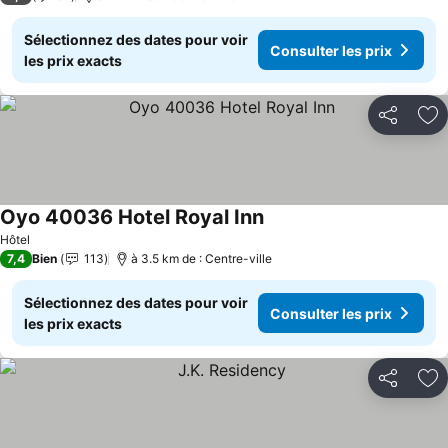
Sélectionnez des dates pour voir
Consulter les prix
les prix exacts
Partager
Aj
Oyo 40036 Hotel Royal Inn
Hôtel
7,4
Bien
113
à 3.5 km de : Centre-ville
Sélectionnez des dates pour voir
Consulter les prix
les prix exacts
Partager
Aj