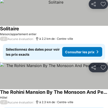
Partager
Aj
Solitaire
Maison/appartement entier
/
à 2.2 km de : Centre-ville
Aucune évaluation
Sélectionnez des dates pour voir
Consulter les prix
les prix exacts
Partager
Aj
The Rohini Mansion By The Monsoon And Pearl Palace
Hôtel
/
à 2.3 km de : Centre-ville
Aucune évaluation