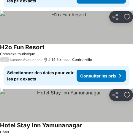
les prix exacts
Partager
Aj
H2o Fun Resort
Complexe touristique
/
à 14.5 km de : Centre-ville
Aucune évaluation
Sélectionnez des dates pour voir
Consulter les prix
les prix exacts
Partager
Aj
Hotel Stay Inn Yamunanagar
Hôtel