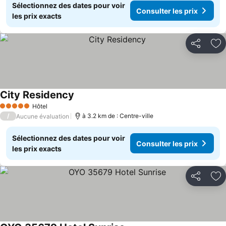
Sélectionnez des dates pour voir
Consulter les prix
les prix exacts
Partager
Aj
City Residency
Hôtel
5 Étoiles
/
à 3.2 km de : Centre-ville
Aucune évaluation
Sélectionnez des dates pour voir
Consulter les prix
les prix exacts
Partager
Aj