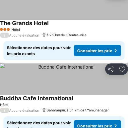
The Grands Hotel
Hôtel
3 Étoiles
/
à 2.9 km de : Centre-ville
Aucune évaluation
Sélectionnez des dates pour voir
Consulter les prix
les prix exacts
Partager
Aj
Buddha Cafe International
Hôtel
/
Saharanpur, à 5.1 km de : Yamunanagar
Aucune évaluation
Sélectionnez des dates pour voir
Consulter les prix