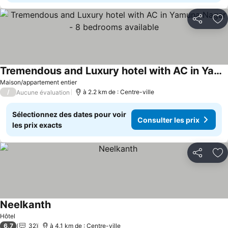
Partager
Aj
Tremendous and Luxury hotel with AC in Yamuna Nagar - 8 bedrooms available
Maison/appartement entier
/
à 2.2 km de : Centre-ville
Aucune évaluation
Sélectionnez des dates pour voir
Consulter les prix
les prix exacts
Partager
Aj
Neelkanth
Hôtel
6,7
32
à 4.1 km de : Centre-ville