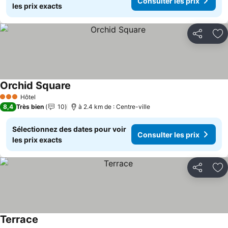
Consulter les prix
les prix exacts
Partager
Aj
Orchid Square
Hôtel
3 Étoiles
8,4
Très bien
10
à 2.4 km de : Centre-ville
Sélectionnez des dates pour voir
Consulter les prix
les prix exacts
Partager
Aj
Terrace