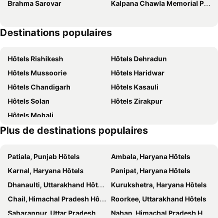
Brahma Sarovar
Kalpana Chawla Memorial Planetarium
K K Residency
Hotel Sapphire,jagadhri
Pooja O Dine
City Residency
Destinations populaires
Hasrat Residency
Hôtels Rishikesh
Hôtels Dehradun
Hôtels Mussoorie
Hôtels Haridwar
Hôtels Chandigarh
Hôtels Kasauli
Hôtels Solan
Hôtels Zirakpur
Hôtels Mohali
Plus de destinations populaires
Patiala, Punjab Hôtels
Ambala, Haryana Hôtels
Karnal, Haryana Hôtels
Panipat, Haryana Hôtels
Dhanaulti, Uttarakhand Hôtels
Kurukshetra, Haryana Hôtels
Chail, Himachal Pradesh Hôtels
Roorkee, Uttarakhand Hôtels
Saharanpur, Uttar Pradesh Hôtels
Nahan, Himachal Pradesh Hôtels