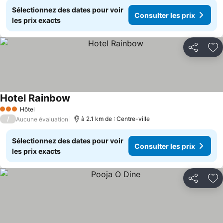
Sélectionnez des dates pour voir
Consulter les prix
les prix exacts
Partager
Aj
Hotel Rainbow
Hôtel
3 Étoiles
/
à 2.1 km de : Centre-ville
Aucune évaluation
Sélectionnez des dates pour voir
Consulter les prix
les prix exacts
Partager
Aj