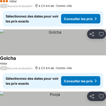
Hôtel
3 Étoiles
/
à 2.0 km de : Centre-ville
Aucune évaluation
Sélectionnez des dates pour voir
Consulter les prix
les prix exacts
Partager
Aj
Golcha
Hôtel
/
à 2.0 km de : Centre-ville
Aucune évaluation
Sélectionnez des dates pour voir
Consulter les prix
les prix exacts
Partager
Aj