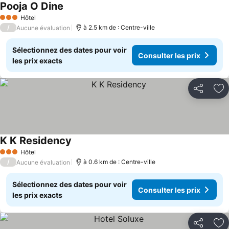
Pooja O Dine
Hôtel
3 Étoiles
/
à 2.5 km de : Centre-ville
Aucune évaluation
Sélectionnez des dates pour voir
Consulter les prix
les prix exacts
Partager
Aj
K K Residency
Hôtel
3 Étoiles
/
à 0.6 km de : Centre-ville
Aucune évaluation
Sélectionnez des dates pour voir
Consulter les prix
les prix exacts
Partager
Aj