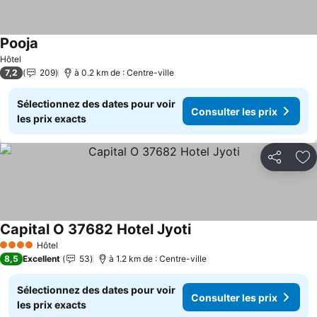
Pooja
Hôtel
7,2
209
à 0.2 km de : Centre-ville
Sélectionnez des dates pour voir
Consulter les prix
les prix exacts
Partager
Aj
Capital O 37682 Hotel Jyoti
Hôtel
4 Étoiles
8,5
Excellent
53
à 1.2 km de : Centre-ville
Sélectionnez des dates pour voir
Consulter les prix
les prix exacts