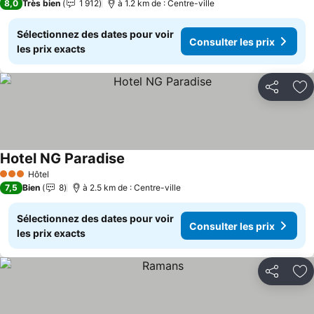
8,0
Très bien
1 912
à 1.2 km de : Centre-ville
Sélectionnez des dates pour voir
Consulter les prix
les prix exacts
Partager
Aj
Hotel NG Paradise
Hôtel
3 Étoiles
7,5
Bien
8
à 2.5 km de : Centre-ville
Sélectionnez des dates pour voir
Consulter les prix
les prix exacts
Partager
Aj