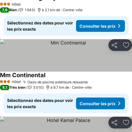
Hôtel
3 Étoiles
7,6
Bien
1 643
à 2.1 km de : Centre-ville
Sélectionnez des dates pour voir
Consulter les prix
les prix exacts
Partager
Aj
Mm Continental
Hôtel
Oasis de piscine extérieure relaxante
3 Étoiles
8,1
Très bien
5 010
à 9.7 km de : Centre-ville
Sélectionnez des dates pour voir
Consulter les prix
les prix exacts
Partager
Aj