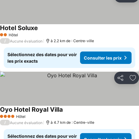
Hotel Soluxe
Hôtel
2 Étoiles
/
à 2.2 km de : Centre-ville
Aucune évaluation
Sélectionnez des dates pour voir
Consulter les prix
les prix exacts
Partager
Aj
Oyo Hotel Royal Villa
Hôtel
4 Étoiles
/
à 4.7 km de : Centre-ville
Aucune évaluation
Sélectionnez des dates pour voir