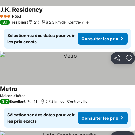
J.K. Residency
Hôtel
3 Étoiles
8,1
Très bien
21
à 2.3 km de : Centre-ville
Sélectionnez des dates pour voir
Consulter les prix
les prix exacts
Partager
Aj
Metro
Maison d’hôtes
8,7
Excellent
11
à 7.2 km de : Centre-ville
Sélectionnez des dates pour voir
Consulter les prix
les prix exacts