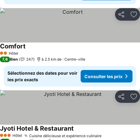
Partager
Aj
Comfort
Hôtel
2 Étoiles
7,6
Bien
247
à 2.5 km de : Centre-ville
Sélectionnez des dates pour voir
Consulter les prix
les prix exacts
Partager
Aj
Jyoti Hotel & Restaurant
Hôtel
Cuisine délicieuse et expérience culinaire
3 Étoiles