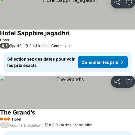
Partager
Aj
Hotel Sapphire,jagadhri
Hôtel
6,5
49
à 4.1 km de : Centre-ville
Sélectionnez des dates pour voir
Consulter les prix
les prix exacts
Partager
Aj
The Grand's
Hôtel
3 Étoiles
/
à 3.0 km de : Centre-ville
Aucune évaluation