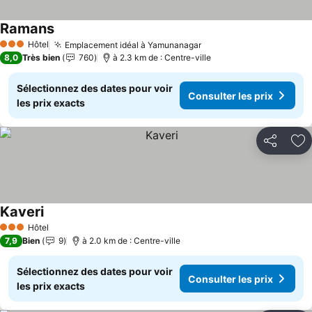
Ramans
Hôtel
Emplacement idéal à Yamunanagar
3 Étoiles
8,0
Très bien
760
à 2.3 km de : Centre-ville
Sélectionnez des dates pour voir
Consulter les prix
les prix exacts
Partager
Aj
Kaveri
Hôtel
3 Étoiles
7,9
Bien
9
à 2.0 km de : Centre-ville
Sélectionnez des dates pour voir
Consulter les prix
les prix exacts