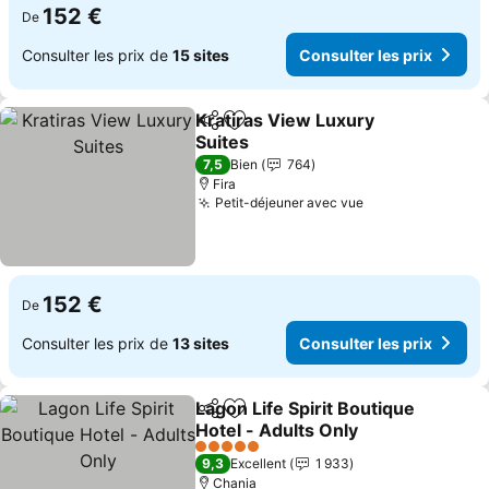
152 €
De
Consulter les prix de
15 sites
Consulter les prix
Kratiras View Luxury
Partager
Ajouter à mes favoris
Suites
Consulter les prix
7,5
Bien
764
Fira
Petit-déjeuner avec vue
Consulter les p
152 €
De
Consulter les prix de
13 sites
Consulter les prix
Lagon Life Spirit Boutique
Partager
Ajouter à mes favoris
Hotel - Adults Only
Consulter les prix
5 Étoiles
9,3
Excellent
1 933
Chania