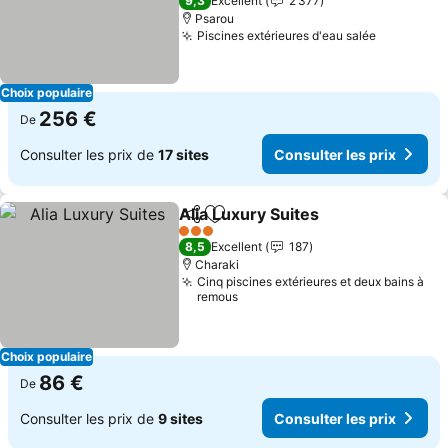
9,3
Excellent
2 377
Psarou
Piscines extérieures d'eau salée
Consulter
Choix populaire
256 €
De
Consulter les prix de
17 sites
Consulter les prix
Alia Luxury Suites
Partager
Ajouter à mes favoris
Consulte
3 Étoiles
8,5
Excellent
187
Charaki
Cinq piscines extérieures et deux bains à
remous
Choix populaire
86 €
De
Consulter les prix de
9 sites
Consulter les prix