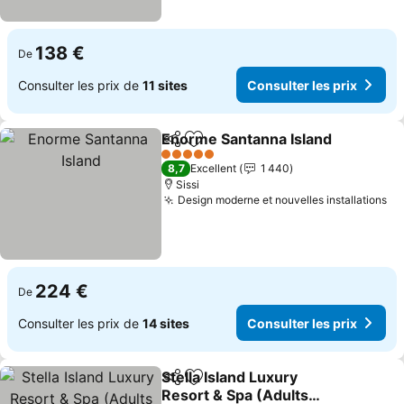
138 €
De
Consulter les prix de
11 sites
Consulter les prix
Enorme Santanna Island
Partager
Ajouter à mes favoris
Co
5 Étoiles
8,7
Excellent
1 440
Sissi
Design moderne et nouvelles installations
Co
224 €
De
Consulter les prix de
14 sites
Consulter les prix
Stella Island Luxury
Partager
Ajouter à mes favoris
Resort & Spa (Adults