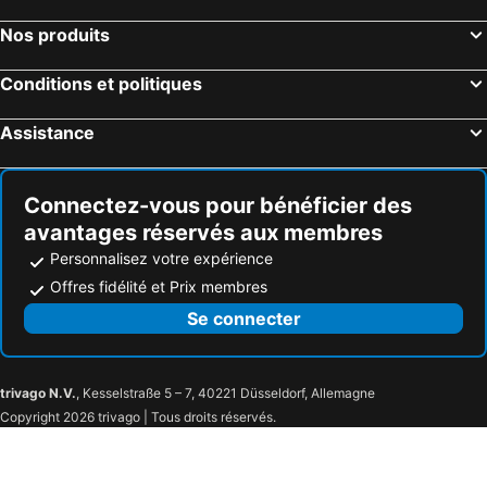
Hôtels Planos-Tsilivi
Hôtels Malia
Nos produits
Hôtels Paralia Katerinis
Hôtels Le Pirée
Hôtels Faliro
Hôtels Glyfada
Conditions et politiques
Hôtels Patra
Hôtels Lindos
Assistance
Hôtels Livadia - Paros
Hôtels Platanias Chania
Hôtels Perissa
Hôtels Sidari
Connectez-vous pour bénéficier des
avantages réservés aux membres
Personnalisez votre expérience
Offres fidélité et Prix membres
Se connecter
trivago N.V.
, Kesselstraße 5 – 7, 40221 Düsseldorf, Allemagne
Copyright 2026 trivago | Tous droits réservés.