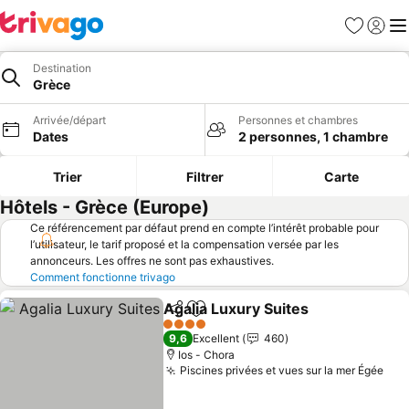
Favoris
Se con
Me
Destination
Grèce
Arrivée/départ
Personnes et chambres
Dates
2 personnes, 1 chambre
Trier
Filtrer
Carte
Hôtels - Grèce (Europe)
Ce référencement par défaut prend en compte l’intérêt probable pour
l’utilisateur, le tarif proposé et la compensation versée par les
annonceurs. Les offres ne sont pas exhaustives.
Comment fonctionne trivago
Agalia Luxury Suites
Partager
Ajouter à mes favoris
Consul
4 Étoiles
9,6
Excellent
460
Ios - Chora
Piscines privées et vues sur la mer Égée
Con