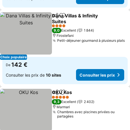
Dana Villas & Infinity
Partager
Ajouter à mes favoris
Suites
Consulter les prix
4 Étoiles
9,0
Excellent
1 844
Firostefani
Petit-déjeuner gourmand à plusieurs plats
Co
Choix populaire
142 €
De
Consulter les prix de
10 sites
Consulter les prix
OKU Kos
Partager
Ajouter à mes favoris
Consulter les prix
5 Étoiles
9,3
Excellent
2 402
Marmari
Chambres avec piscines privées ou
partagées