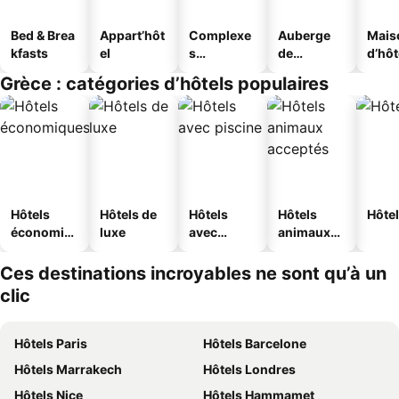
Bed & Brea
Appart’hôt
Complexe
Auberge
Mais
kfasts
el
s
de
d’hô
touristique
jeunesse
Grèce : catégories d’hôtels populaires
s
Hôtels
Hôtels de
Hôtels
Hôtels
Hôtel
économiq
luxe
avec
animaux
ues
piscine
acceptés
Ces destinations incroyables ne sont qu’à un
clic
Hôtels Paris
Hôtels Barcelone
Hôtels Marrakech
Hôtels Londres
Hôtels Nice
Hôtels Hammamet