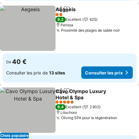
Aegeeis
Partager
Ajouter à mes favoris
Consulter les prix
2 Étoiles
9,2
Excellent
625
Perissa
Proximité des plages de sable noir
Consulte
40 €
De
Consulter les prix de
13 sites
Consulter les prix
Cavo Olympo Luxury
Partager
Ajouter à mes favoris
Hotel & Spa
Consulter les prix
5 Étoiles
9,4
Excellent
2 902
Litochoro
Oliving SPA pour la régénération
Consulter
Choix populaire