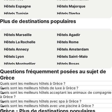
Hôtels Espagne
Hôtels Majorque
Hôtels Tunisie
Hôtels Djerba
Plus de destinations populaires
Hôtels Costa Brava
Hôtels Bretagne
Hôtels Marseille
Hôtels Agadir
Hôtels La Rochelle
Hôtels Rome
Hôtels Annecy
Hôtels Amsterdam
Hôtels Lyon
Hôtels Saint-Malo
Hôtels Montpellier
Hôtels Rosas
Questions fréquemment posées au sujet de
Hôtels Istanbul
Hôtels New York
Grèce
Hôtels Sousse
Hôtels Salou
Quels sont les meilleurs hôtels à Grèce ?
Hôtels Lloret de Mar
Hôtels Cannes
Quels sont les meilleurs hôtels de luxe à Grèce ?
Quels sont les meilleurs hôtels acceptant les animaux de compagnie
Hôtels Lisbonne
Hôtels Deauville
à Grèce ?
Hôtels Bruxelles
Hôtels Minorque
Quels sont les meilleurs hôtels avec spa à Grèce ?
Quels sont les meilleurs hôtels avec une piscine à Grèce ?
Hôtels Normandie
Hôtels France
Grèce - Plus de destinations populaires