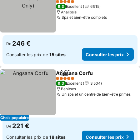
Only)
Consulter les prix
5 Étoiles
9,3
Excellent
6 915
Analipsis
Spa et bien-être complets
Consulter les 
246 €
De
Consulter les prix de
15 sites
Consulter les prix
Angsana Corfu
Partager
Ajouter à mes favoris
Consulter l
5 Étoiles
9,3
Excellent
3 504
Benitses
Un spa et un centre de bien-être primés
Cons
Choix populaire
221 €
De
Consulter les prix de
18 sites
Consulter les prix