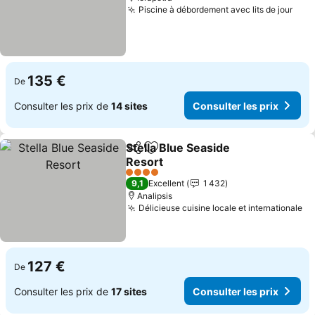
Piscine à débordement avec lits de jour
Cons
135 €
De
Consulter les prix de
14 sites
Consulter les prix
Stella Blue Seaside
Partager
Ajouter à mes favoris
Resort
Consulter les prix
4 Étoiles
9,1
Excellent
1 432
Analipsis
Délicieuse cuisine locale et internationale
Co
127 €
De
Consulter les prix de
17 sites
Consulter les prix