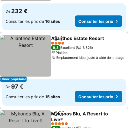
232 €
De
Consulter les prix de
16 sites
Consulter les prix
Alianthos Estate Resort
Partager
Ajouter à mes favoris
Co
4 Étoiles
9,3
Excellent
3 326
Plakias
Emplacement idéal juste à côté de la plage
C
Choix populaire
97 €
De
Consulter les prix de
15 sites
Consulter les prix
Mykonos Blu, A Resort to
Partager
Ajouter à mes favoris
Live®
Consulter les prix
5 Étoiles