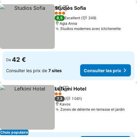
Studios Sofia
Partager
Ajouter à mes favoris
Consulter les 
3 Étoiles
8,5
Excellent
249
Agia Anna
Studios modernes avec kitchenette
Consult
42 €
De
Consulter les prix de
7 sites
Consulter les prix
Lefkimi Hotel
Partager
Ajouter à mes favoris
Consulter les
2 Étoiles
7,3
1 061
Kavos
Zones de détente en terrasse et jardin
Consu
Choix populaire