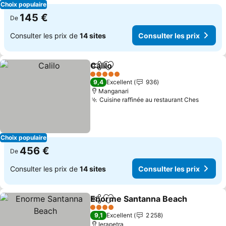
Choix populaire
145 €
De
Consulter les prix de
14 sites
Consulter les prix
Calilo
Partager
Ajouter à mes favoris
Consulter les prix
5 Étoiles
9,4
Excellent
936
Manganari
Cuisine raffinée au restaurant Ches
Consult
Choix populaire
456 €
De
Consulter les prix de
14 sites
Consulter les prix
Enorme Santanna Beach
Partager
Ajouter à mes favoris
C
4 Étoiles
9,1
Excellent
2 258
Ierapetra