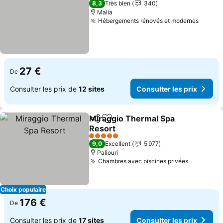
8,3
Très bien
340
Malia
Hébergements rénovés et modernes
Consul
27 €
De
Consulter les prix de
12 sites
Consulter les prix
Miraggio Thermal Spa
Partager
Ajouter à mes favoris
Resort
Consulter les prix
5 Étoiles
9,0
Excellent
5 977
Paliouri
Chambres avec piscines privées
Consulter
Choix populaire
176 €
De
Consulter les prix de
17 sites
Consulter les prix