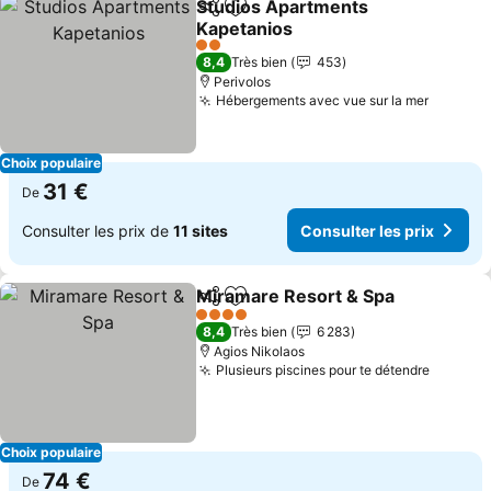
Studios Apartments
Partager
Ajouter à mes favoris
Kapetanios
Consulter les prix
2 Étoiles
8,4
Très bien
453
Perivolos
Hébergements avec vue sur la mer
Consult
Choix populaire
31 €
De
Consulter les prix de
11 sites
Consulter les prix
Miramare Resort & Spa
Partager
Ajouter à mes favoris
Con
4 Étoiles
8,4
Très bien
6 283
Agios Nikolaos
Plusieurs piscines pour te détendre
Consult
Choix populaire
74 €
De