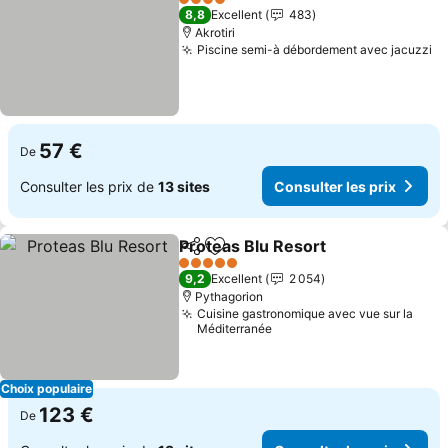
4 Étoiles
8,8
Excellent
483
Akrotiri
Piscine semi-à débordement avec jacuzzi
Co
57 €
De
Consulter les prix de
13 sites
Consulter les prix
Proteas Blu Resort
Partager
Ajouter à mes favoris
Consult
5 Étoiles
9,2
Excellent
2 054
Pythagorion
Cuisine gastronomique avec vue sur la
Méditerranée
Choix populaire
123 €
De