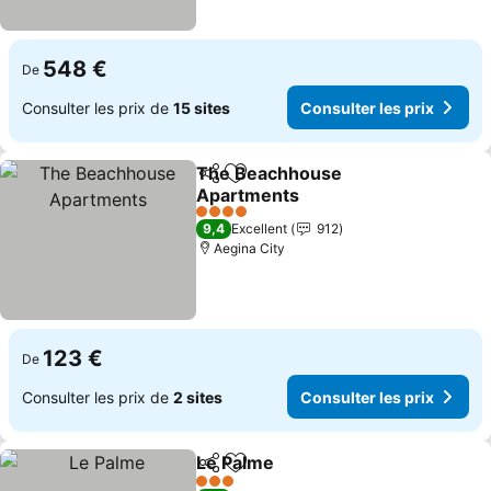
548 €
De
Consulter les prix de
15 sites
Consulter les prix
The Beachhouse
Partager
Ajouter à mes favoris
Apartments
Consulter les prix
4 Étoiles
9,4
Excellent
912
Aegina City
123 €
De
Consulter les prix de
2 sites
Consulter les prix
Le Palme
Partager
Ajouter à mes favoris
Consulter les prix
3 Étoiles