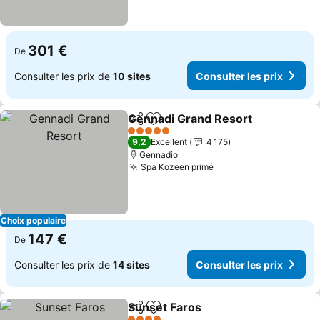
301 €
De
Consulter les prix de
10 sites
Consulter les prix
Gennadi Grand Resort
Partager
Ajouter à mes favoris
Cons
5 Étoiles
9,2
Excellent
4 175
Gennadio
Spa Kozeen primé
Consulter les prix
Choix populaire
147 €
De
Consulter les prix de
14 sites
Consulter les prix
Sunset Faros
Partager
Ajouter à mes favoris
Consulter les