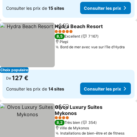
Consulter les prix de
15 sites
Consulter les prix
Hydra Beach Resort
Partager
Ajouter à mes favoris
Consul
5 Étoiles
8,5
Excellent
7 167
Plepi
Bord de mer avec vue sur l'île d'Hydra
Consu
Choix populaire
127 €
De
Consulter les prix de
14 sites
Consulter les prix
Olvos Luxury Suites
Partager
Ajouter à mes favoris
Mykonos
Consulter les prix
4 Étoiles
8,2
Très bien
354
Ville de Mykonos
Installations de bien-être et de fitness
Consu