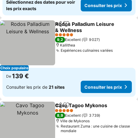
Sélectionnez des dates pour voir
Consulter les prix
les prix exacts
Rodos Palladium Leisure
Partager
Ajouter à mes favoris
& Wellness
Consulter les prix
5 Étoiles
9,2
Excellent
9 027
Kallithea
Expériences culinaires variées
Consulter l
Choix populaire
139 €
De
Consulter les prix de
21 sites
Consulter les prix
Cavo Tagoo Mykonos
Partager
Ajouter à mes favoris
Cons
5 Étoiles
8,9
Excellent
3 739
Ville de Mykonos
Restaurant Zuma : une cuisine de classe
mondiale