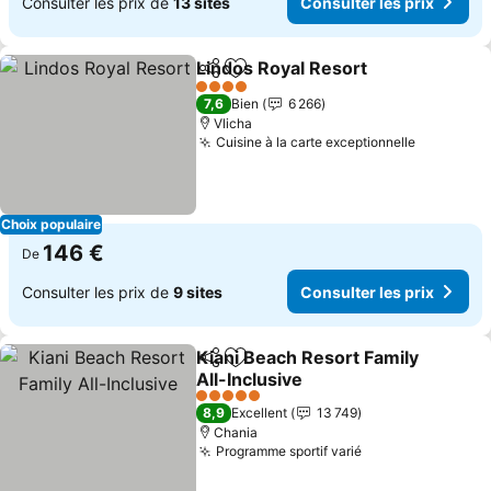
Consulter les prix de
13 sites
Consulter les prix
Lindos Royal Resort
Partager
Ajouter à mes favoris
Consul
4 Étoiles
7,6
Bien
6 266
Vlicha
Cuisine à la carte exceptionnelle
Consulter
Choix populaire
146 €
De
Consulter les prix de
9 sites
Consulter les prix
Kiani Beach Resort Family
Partager
Ajouter à mes favoris
All-Inclusive
Consulter les prix
5 Étoiles
8,9
Excellent
13 749
Chania
Programme sportif varié
Consulter les pr