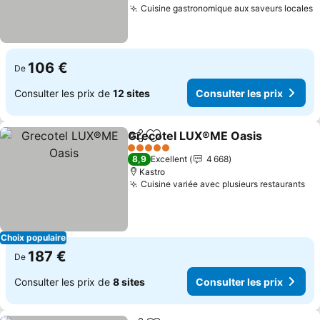
Cuisine gastronomique aux saveurs locales
C
106 €
De
Consulter les prix de
12 sites
Consulter les prix
Grecotel LUX®ME Oasis
Partager
Ajouter à mes favoris
Co
5 Étoiles
8,9
Excellent
4 668
Kastro
Cuisine variée avec plusieurs restaurants
Co
Choix populaire
187 €
De
Consulter les prix de
8 sites
Consulter les prix