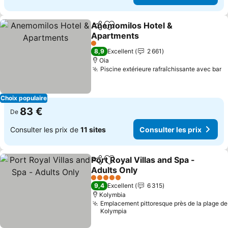
Anemomilos Hotel &
Partager
Ajouter à mes favoris
Apartments
Consulter les prix
1 Étoiles
8,9
Excellent
2 661
Oia
Piscine extérieure rafraîchissante avec bar
C
Choix populaire
83 €
De
Consulter les prix de
11 sites
Consulter les prix
Port Royal Villas and Spa -
Partager
Ajouter à mes favoris
Adults Only
Consulter les prix
5 Étoiles
9,4
Excellent
6 315
Kolymbia
Emplacement pittoresque près de la plage de
Kolympia