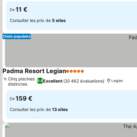
11 €
De
Consulter les prix de
5 sites
Choix populaire
Padma Resort Legian
5 Étoiles
Consulter les prix
Cinq piscines
Excellent
(20 462 évaluations)
9,6
Legian
distinctes
Consulter les prix
159 €
De
Consulter les prix de
13 sites