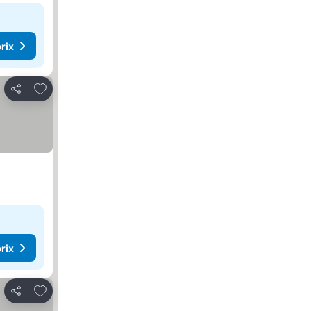
rix
Ajouter à mes favoris
Partager
rix
Ajouter à mes favoris
Partager