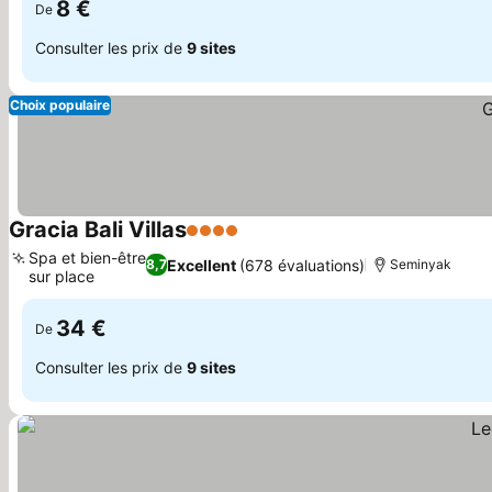
8 €
De
Consulter les prix de
9 sites
Choix populaire
Gracia Bali Villas
4 Étoiles
Consulter les prix
Spa et bien-être
Excellent
(678 évaluations)
8,7
Seminyak
sur place
Consulter les prix
34 €
De
Consulter les prix de
9 sites