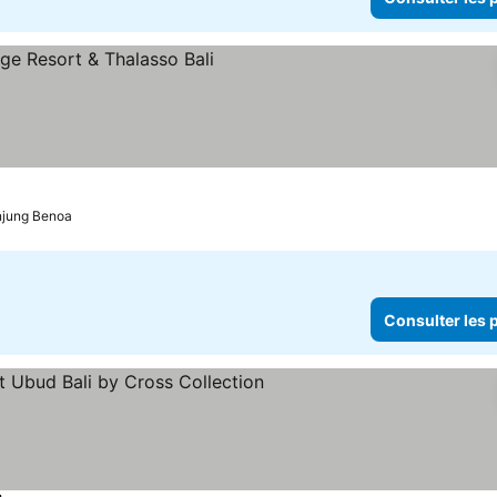
sulter les prix
njung Benoa
Consulter les p