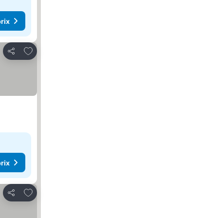
rix
Ajouter à mes favoris
Partager
rix
Ajouter à mes favoris
Partager