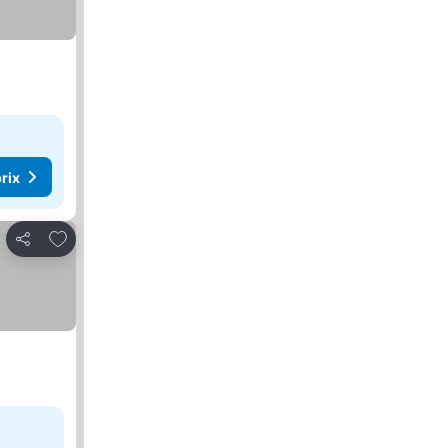
rix
Ajouter à mes favoris
Partager