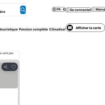
FR · €
Menu
Se connecter
bre
Afficher la carte
touristique
Pension complète
Climatisation
Wi-Fi
Appart’hôtel
ne sont pas
Ajouter à mes favoris
Partager