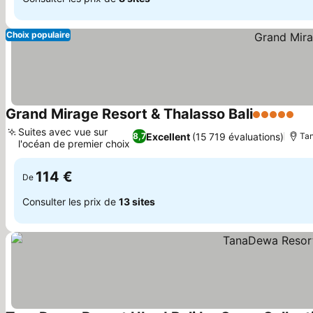
Choix populaire
Grand Mirage Resort & Thalasso Bali
5 Étoiles
Con
Suites avec vue sur
Excellent
(15 719 évaluations)
8,7
Ta
l'océan de premier choix
Consulter les prix
114 €
De
Consulter les prix de
13 sites