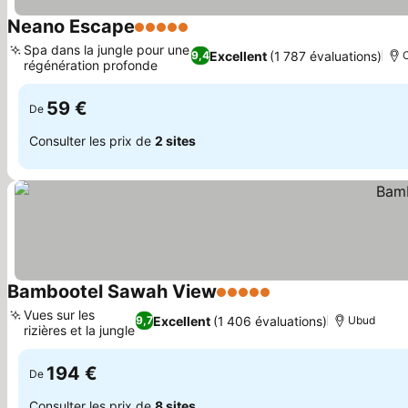
Neano Escape
5 Étoiles
Consulter les prix
Spa dans la jungle pour une
Excellent
(1 787 évaluations)
9,4
régénération profonde
Consulter les prix
59 €
De
Consulter les prix de
2 sites
Bambootel Sawah View
5 Étoiles
Consulter les prix
Vues sur les
Excellent
(1 406 évaluations)
9,7
Ubud
rizières et la jungle
Consulter les prix
194 €
De
Consulter les prix de
8 sites