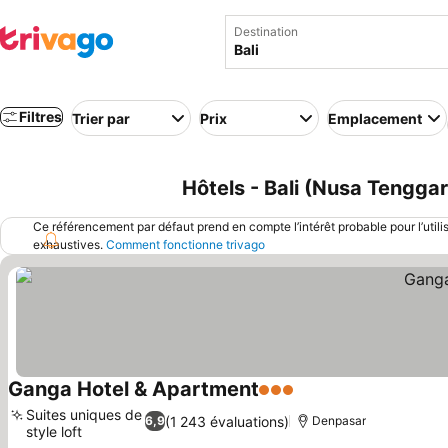
Destination
Filtres
Trier par
Prix
Emplacement
Hôtels - Bali (Nusa Tenggar
Ce référencement par défaut prend en compte l’intérêt probable pour l’utili
exhaustives.
Comment fonctionne trivago
Ganga Hotel & Apartment
3 Étoiles
Consulter les prix
Suites uniques de
(1 243 évaluations)
6,9
Denpasar
style loft
Consulter les prix