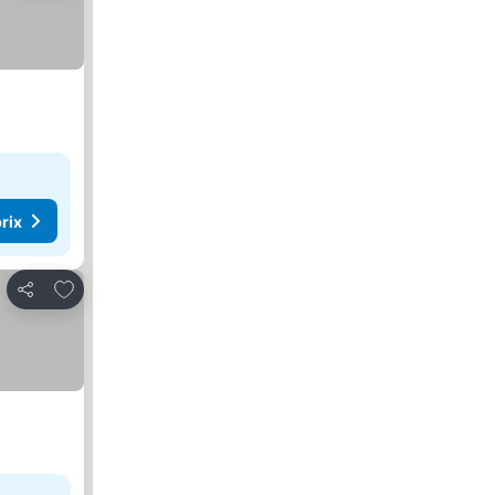
rix
Ajouter à mes favoris
Partager