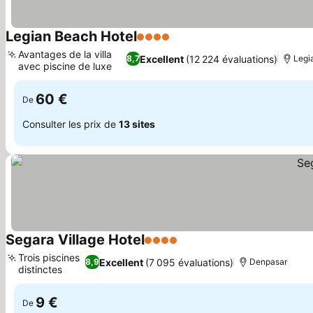
Legian Beach Hotel
4 Étoiles
Consulter les prix
Avantages de la villa
Excellent
(12 224 évaluations)
8,7
Legi
avec piscine de luxe
Consulter les prix
60 €
De
Consulter les prix de
13 sites
Segara Village Hotel
4 Étoiles
Consulter les prix
Trois piscines
Excellent
(7 095 évaluations)
8,9
Denpasar
distinctes
Consulter les prix
9 €
De