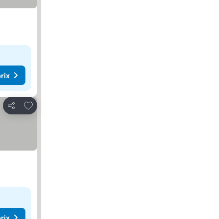
rix
Ajouter à mes favoris
Partager
rix