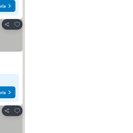
rix
Ajouter à mes favoris
Partager
rix
Ajouter à mes favoris
Partager