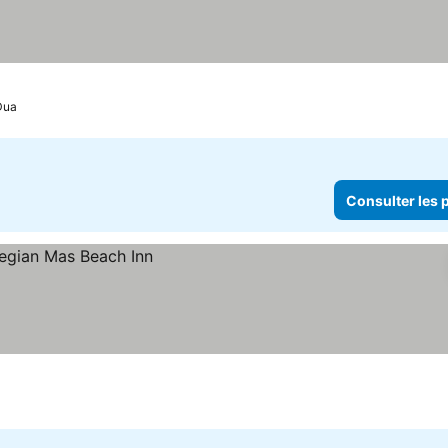
rix
Dua
Consulter les p