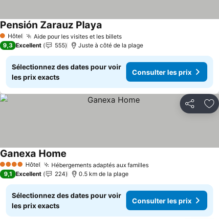
Pensión Zarauz Playa
Consulter les prix
Hôtel
Aide pour les visites et les billets
Consulter les prix
1 Étoiles
9,3
Excellent
555
Juste à côté de la plage
Sélectionnez des dates pour voir
Consulter les prix
les prix exacts
Partager
Aj
Ganexa Home
Consulter les prix
Hôtel
Hébergements adaptés aux familles
Consulter les prix
4 Étoiles
9,1
Excellent
224
0.5 km de la plage
Sélectionnez des dates pour voir
Consulter les prix
les prix exacts