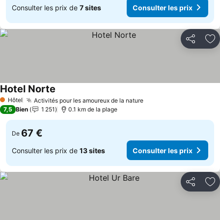
Consulter les prix de
7 sites
Consulter les prix
Partager
Aj
Hotel Norte
Consulter les prix
Hôtel
Activités pour les amoureux de la nature
Consulter les prix
1 Étoiles
7,5
Bien
1 251
0.1 km de la plage
67 €
De
Consulter les prix de
13 sites
Consulter les prix
Partager
Aj