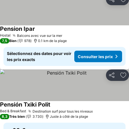
Partager
Aj
Pension Ipar
Consulter les prix
Hostal
Balcons avec vue sur la mer
Consulter les prix
7,5
Bien
978
0.1 km de la plage
Sélectionnez des dates pour voir
Consulter les prix
les prix exacts
Partager
Aj
Pensión Txiki Polit
Consulter les prix
Bed & Breakfast
Destination surf pour tous les niveaux
Consulter les pri
8,3
Très bien
3 730
Juste à côté de la plage