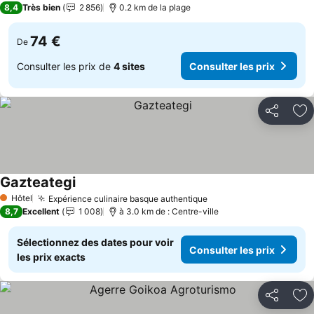
8,4
Très bien
2 856
0.2 km de la plage
74 €
De
Consulter les prix de
4 sites
Consulter les prix
Partager
Aj
Gazteategi
Consulter les prix
Hôtel
Expérience culinaire basque authentique
Consulter les prix
1 Étoiles
8,7
Excellent
1 008
à 3.0 km de : Centre-ville
Sélectionnez des dates pour voir
Consulter les prix
les prix exacts
Partager
Aj