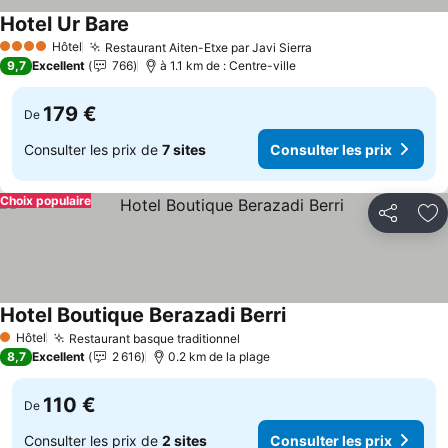
Hotel Ur Bare
Consulter les prix
Hôtel
Restaurant Aiten-Etxe par Javi Sierra
Consulter les prix
4 Étoiles
9,7
Excellent
766
à 1.1 km de : Centre-ville
179 €
De
Consulter les prix de
7 sites
Consulter les prix
Choix populaire
Partager
Aj
Hotel Boutique Berazadi Berri
Consulter les prix
Hôtel
Restaurant basque traditionnel
Consulter les prix
1 Étoiles
8,7
Excellent
2 616
0.2 km de la plage
110 €
De
Consulter les prix de
2 sites
Consulter les prix