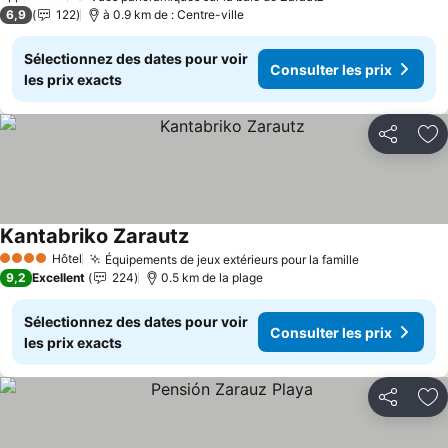
6,9
122
à 0.9 km de : Centre-ville
Sélectionnez des dates pour voir
Consulter les prix
les prix exacts
Partager
Aj
Kantabriko Zarautz
Consulter les prix
Hôtel
Équipements de jeux extérieurs pour la famille
Consulter le
4 Étoiles
9,2
Excellent
224
0.5 km de la plage
Sélectionnez des dates pour voir
Consulter les prix
les prix exacts
Partager
Aj