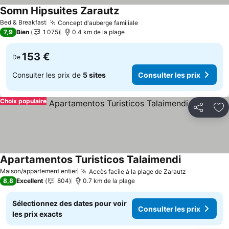
Somn Hipsuites Zarautz
Consulter les prix
Bed & Breakfast
Concept d'auberge familiale
Consulter les prix
7,9
Bien
1 075
0.4 km de la plage
153 €
De
Consulter les prix de
5 sites
Consulter les prix
Choix populaire
Partager
Aj
Apartamentos Turisticos Talaimendi
Consulter le
Maison/appartement entier
Accès facile à la plage de Zarautz
Consulter l
8,8
Excellent
804
0.7 km de la plage
Sélectionnez des dates pour voir
Consulter les prix
les prix exacts