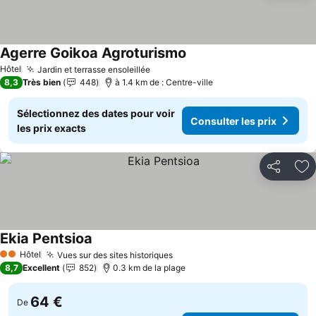
Agerre Goikoa Agroturismo
Consulter les prix
Hôtel
Jardin et terrasse ensoleillée
Consulter les prix
8,3
Très bien
448
à 1.4 km de : Centre-ville
Sélectionnez des dates pour voir
Consulter les prix
les prix exacts
Partager
Aj
Ekia Pentsioa
Consulter les prix
Hôtel
Vues sur des sites historiques
Consulter les prix
2 Étoiles
8,7
Excellent
852
0.3 km de la plage
64 €
De