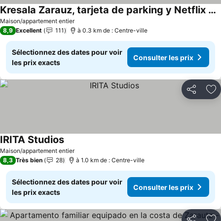
Kresala Zarauz, tarjeta de parking y Netflix gratis
Consulter les prix
Maison/appartement entier
8,9
Excellent
111
à 0.3 km de : Centre-ville
Sélectionnez des dates pour voir
Consulter les prix
les prix exacts
Partager
Aj
IRITA Studios
Consulter les prix
Maison/appartement entier
8,3
Très bien
28
à 1.0 km de : Centre-ville
Sélectionnez des dates pour voir
Consulter les prix
les prix exacts