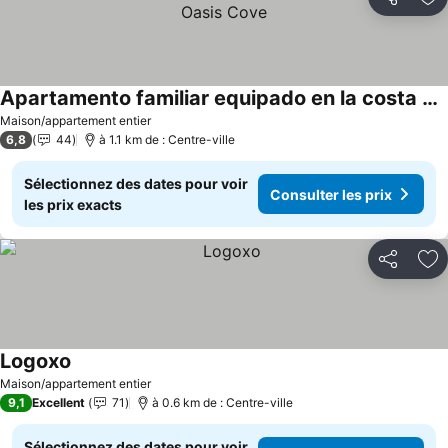
Partager
Aj
Apartamento familiar equipado en la costa de Zarautz - Oasis Cove
Consulter les prix
Maison/appartement entier
6,8
44
à 1.1 km de : Centre-ville
Sélectionnez des dates pour voir
Consulter les prix
les prix exacts
Partager
Aj
Logoxo
Consulter les prix
Maison/appartement entier
9,1
Excellent
71
à 0.6 km de : Centre-ville
Sélectionnez des dates pour voir