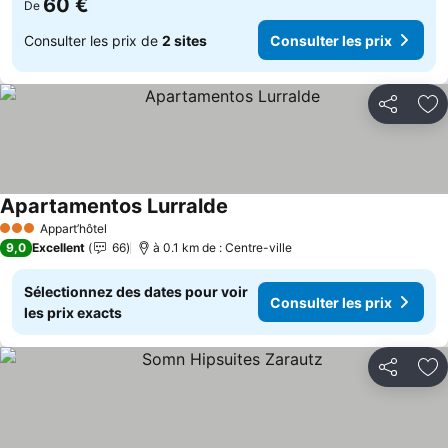
60 €
De
Consulter les prix de
2 sites
Consulter les prix
Partager
Aj
Apartamentos Lurralde
Consulter les prix
Appart’hôtel
3 Étoiles
9,0
Excellent
66
à 0.1 km de : Centre-ville
Sélectionnez des dates pour voir
Consulter les prix
les prix exacts
Partager
Aj