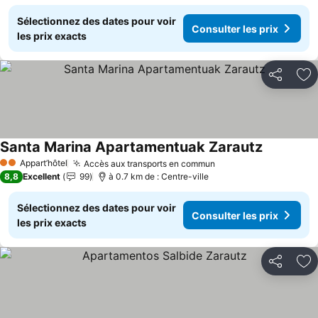
Sélectionnez des dates pour voir
Consulter les prix
les prix exacts
Partager
Aj
Santa Marina Apartamentuak Zarautz
Consulter 
Appart’hôtel
Accès aux transports en commun
Consulter les prix
2 Étoiles
8,8
Excellent
99
à 0.7 km de : Centre-ville
Sélectionnez des dates pour voir
Consulter les prix
les prix exacts
Partager
Aj