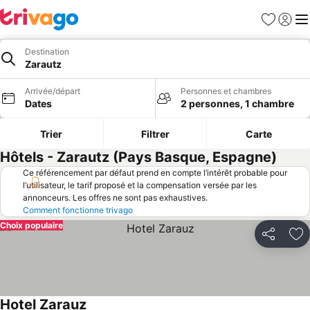
Favoris
Se con
Me
Destination
Zarautz
Arrivée/départ
Personnes et chambres
Dates
2 personnes, 1 chambre
Trier
Filtrer
Carte
Hôtels - Zarautz (Pays Basque, Espagne)
Ce référencement par défaut prend en compte l’intérêt probable pour
l’utilisateur, le tarif proposé et la compensation versée par les
annonceurs. Les offres ne sont pas exhaustives.
Comment fonctionne trivago
Choix populaire
Partager
Aj
Hotel Zarauz