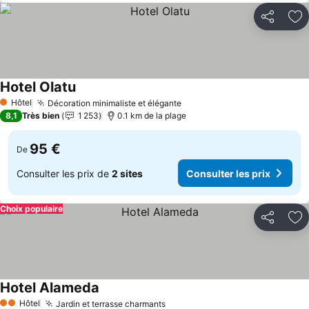
Partager
Aj
Hotel Olatu
Consulter les prix
Hôtel
Décoration minimaliste et élégante
Consulter les prix
1 Étoiles
8,1
Très bien
1 253
0.1 km de la plage
95 €
De
Consulter les prix de
2 sites
Consulter les prix
Choix populaire
Partager
Aj
Hotel Alameda
Consulter les prix
Hôtel
Jardin et terrasse charmants
Consulter les prix
2 Étoiles