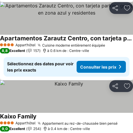
Partager
Aj
Apartamentos Zarautz Centro, con tarjeta parking gratis en zona azul y residentes
Consulter les prix
Appart’hôtel
Cuisine moderne entièrement équipée
Consulter le
4 Étoiles
8,8
Excellent
157
à 0.6 km de : Centre-ville
Sélectionnez des dates pour voir
Consulter les prix
les prix exacts
Partager
Aj
Kaixo Family
Consulter les prix
Appart’hôtel
Appartement au rez-de-chaussée bien pensé
Consult
4 Étoiles
9,0
Excellent
254
à 0.4 km de : Centre-ville