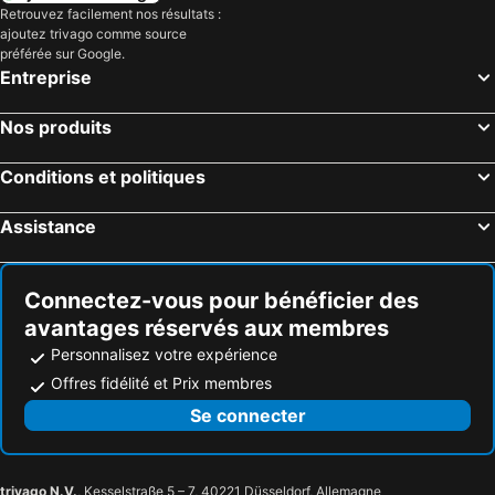
Retrouvez facilement nos résultats :
Noja, Cantabrie Hôtels
Madrid, Madrid Hôtels
ajoutez trivago comme source
Barcelone, Catalogne Hôtels
Málaga, Andalousie Hôtels
préférée sur Google.
Entreprise
Valence, Valence Hôtels
Séville, Andalousie Hôtels
Benidorm, Valence Hôtels
Alicante, Valence Hôtels
Nos produits
Marbella, Andalousie Hôtels
Grenade, Andalousie Hôtels
Conditions et politiques
Assistance
Connectez-vous pour bénéficier des
avantages réservés aux membres
Personnalisez votre expérience
Offres fidélité et Prix membres
Se connecter
trivago N.V.
, Kesselstraße 5 – 7, 40221 Düsseldorf, Allemagne