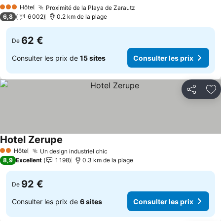
Consulter les prix
Hôtel
Proximité de la Playa de Zarautz
Consulter les prix
3 Étoiles
6,8
6 002
0.2 km de la plage
62 €
De
Consulter les prix de
15 sites
Consulter les prix
Partager
Aj
Hotel Zerupe
Consulter les prix
Hôtel
Un design industriel chic
Consulter les prix
2 Étoiles
8,9
Excellent
1 198
0.3 km de la plage
92 €
De
Consulter les prix de
6 sites
Consulter les prix