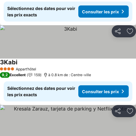
Sélectionnez des dates pour voir
Consulter les prix
les prix exacts
Partager
Aj
3Kabi
Consulter les prix
Appart’hôtel
4 Étoiles
9,2
Excellent
159
à 0.8 km de : Centre-ville
Sélectionnez des dates pour voir
Consulter les prix
les prix exacts
Partager
Aj