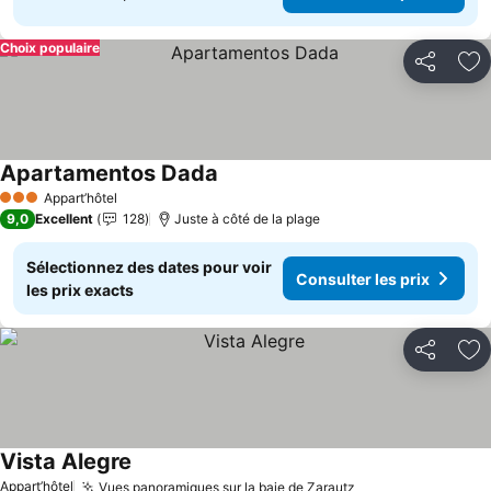
Choix populaire
Partager
Aj
Apartamentos Dada
Consulter les prix
Appart’hôtel
3 Étoiles
9,0
Excellent
128
Juste à côté de la plage
Sélectionnez des dates pour voir
Consulter les prix
les prix exacts
Partager
Aj
Vista Alegre
Consulter les prix
Appart’hôtel
Vues panoramiques sur la baie de Zarautz
Consulter les pr