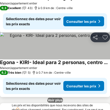
C
Maison/appartement entier
9,3
Excellent
43
à 0.9 km de : Centre-ville
Sélectionnez des dates pour voir
Consulter les prix
les prix exacts
Partager
Aj
Egona - KIRI- Ideal para 2 personas, centro pueblo
Consulter les prix
Maison/appartement entier
8,2
Très bien
5
à 0.7 km de : Centre-ville
Sélectionnez des dates pour voir
Consulter les prix
les prix exacts
Voir plus
Les prix et les disponibilités que nous recevons des sites de
réservation changent constamment. Par conséquent, il se peut que