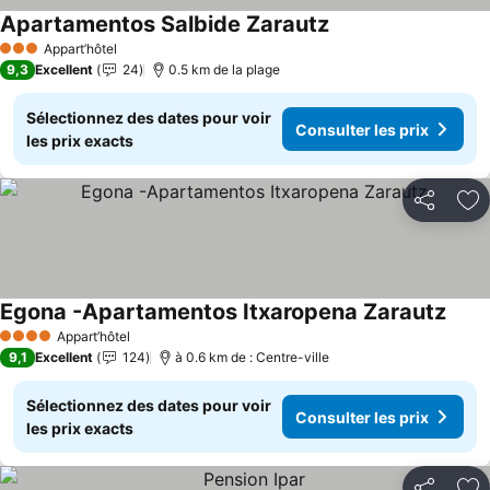
Apartamentos Salbide Zarautz
Consulter les prix
Appart’hôtel
3 Étoiles
9,3
Excellent
24
0.5 km de la plage
Sélectionnez des dates pour voir
Consulter les prix
les prix exacts
Partager
Aj
Egona -Apartamentos Itxaropena Zarautz
Consu
Appart’hôtel
4 Étoiles
9,1
Excellent
124
à 0.6 km de : Centre-ville
Sélectionnez des dates pour voir
Consulter les prix
les prix exacts