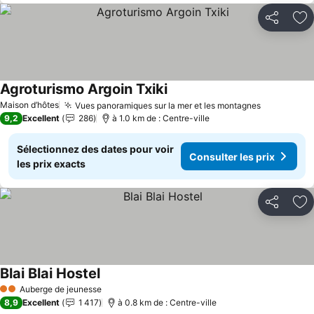
Partager
Aj
Agroturismo Argoin Txiki
Consulter les prix
Maison d’hôtes
Vues panoramiques sur la mer et les montagnes
Consulter 
9,2
Excellent
286
à 1.0 km de : Centre-ville
Sélectionnez des dates pour voir
Consulter les prix
les prix exacts
Partager
Aj
Blai Blai Hostel
Consulter les prix
Auberge de jeunesse
2 Étoiles
8,9
Excellent
1 417
à 0.8 km de : Centre-ville