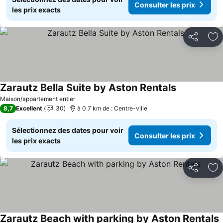
Consulter les prix
les prix exacts
Partager
Aj
Zarautz Bella Suite by Aston Rentals
Consulter le
Maison/appartement entier
8,7
Excellent
30
à 0.7 km de : Centre-ville
Sélectionnez des dates pour voir
Consulter les prix
les prix exacts
Partager
Aj
Zarautz Beach with parking by Aston Rentals