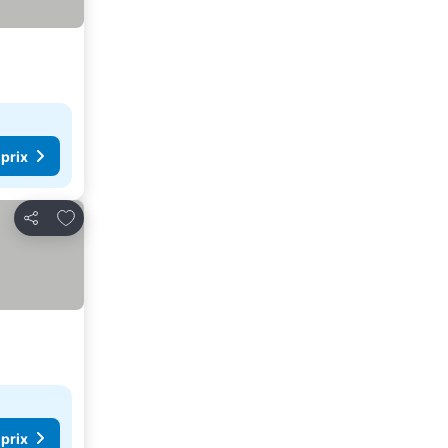
 prix
Ajouter à mes favoris
Partager
 prix