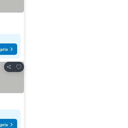
 prix
Ajouter à mes favoris
Partager
 prix