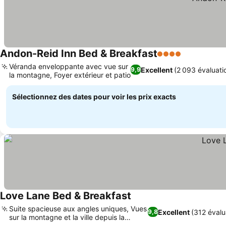
Andon-Reid Inn Bed & Breakfast
4 Étoiles
Véranda enveloppante avec vue sur
Excellent
(2 093 évaluati
9,9
la montagne, Foyer extérieur et patio
Sélectionnez des dates pour voir les prix exacts
Love Lane Bed & Breakfast
Suite spacieuse aux angles uniques, Vues
Excellent
(312 évalu
9,8
sur la montagne et la ville depuis la
propriété