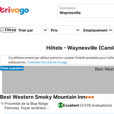
Destination
Filtres
Trier par
Prix
Emplacement
Hôtels - Waynesville (Carol
Ce référencement par défaut prend en compte l’intérêt probable pour l’utili
exhaustives.
Comment fonctionne trivago
Choix populaire
Best Western Smoky Mountain Inn
3 Étoiles
Proximité de la Blue Ridge
Excellent
(3 078 évaluations)
8,8
Parkway, Foyer extérieur
relaxant