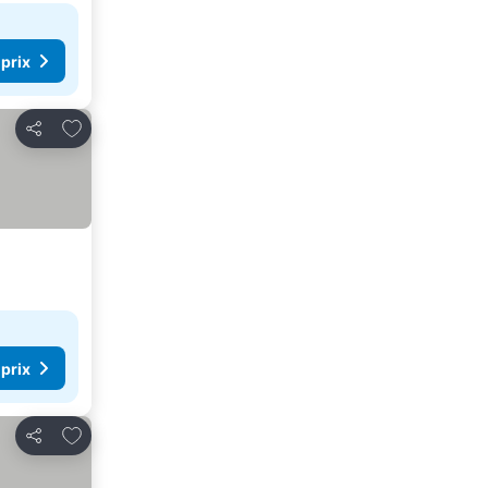
 prix
Ajouter à mes favoris
Partager
 prix
Ajouter à mes favoris
Partager