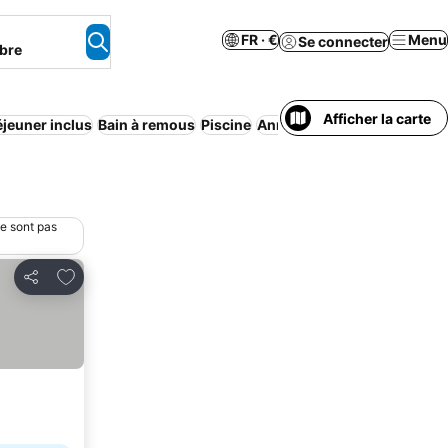
FR · €
Menu
Se connecter
bre
Afficher la carte
éjeuner inclus
Bain à remous
Piscine
Annulation gratuite
Maison
ne sont pas
Ajouter à mes favoris
Partager