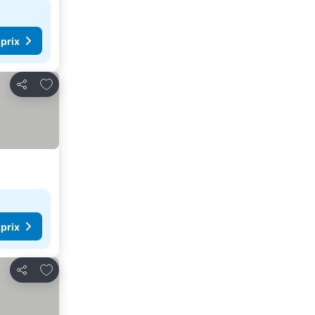
 prix
Ajouter à mes favoris
Partager
 prix
Ajouter à mes favoris
Partager