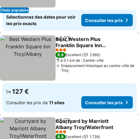
Choix populaire
Sélectionnez des dates pour voir
Consulter les prix
les prix exacts
Best Western Plus
Partager
Ajouter à mes favoris
Franklin Square Inn
Troy/Albany
Consulter les prix
3 Étoiles
8,6
Excellent
2 992
à 0.1 km de : Centre-ville
Emplacement historique au centre-ville de
Troy
127 €
De
Consulter les prix de
11 sites
Consulter les prix
Courtyard by Marriott
Partager
Ajouter à mes favoris
Albany Troy/Waterfront
Consulter les prix
3 Étoiles
8,9
Excellent
1 726