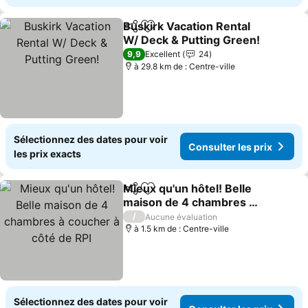
Buskirk Vacation Rental
Partager
Ajouter à mes favoris
W/ Deck & Putting Green!
Consulter les prix
9,9
Excellent
24
à 29.8 km de : Centre-ville
Sélectionnez des dates pour voir
Consulter les prix
les prix exacts
Mieux qu'un hôtel! Belle
Partager
Ajouter à mes favoris
maison de 4 chambres à
coucher à côté de RPI
Consulter les prix
/
Aucune évaluation
à 1.5 km de : Centre-ville
Sélectionnez des dates pour voir