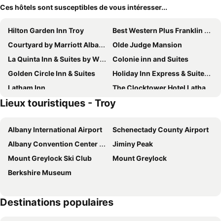
Ces hôtels sont susceptibles de vous intéresser...
Hilton Garden Inn Troy
Best Western Plus Franklin Square Inn Troy/Albany
Courtyard by Marriott Albany Troy/Waterfront
Olde Judge Mansion
La Quinta Inn & Suites by Wyndham Latham Albany Airport
Colonie inn and Suites
Golden Circle Inn & Suites
Holiday Inn Express & Suites Albany Airport Area - Latham By Ihg
Latham Inn
The Clocktower Hotel Latham - North Albany, an Ascend Collection Hotel
Lieux touristiques - Troy
Albany Airport Hotel
The Century House Latham - North Albany, an Ascend Collection Hotel
Quality Inn & Suites Albany Airport
Microtel Inn by Wyndham Albany Airport
Albany International Airport
Schenectady County Airport
TownePlace Suites Latham Albany Airport
Super 8 by Wyndham Latham/Albany Airport
Albany Convention Center Authority
Jiminy Peak
Hampton Inn Albany-Wolf Road (Airport)
Courtyard by Marriott Albany Airport
Mount Greylock Ski Club
Mount Greylock
Residence Inn by Marriott Albany Airport
Hotel Trilogy Albany Airport, Tapestry Collection by Hilton
Berkshire Museum
Crowne Plaza Albany - The Desmond Hotel By Ihg
Homewood Suites by Hilton Albany
Albany Airport Inn
Marriott Albany
Destinations populaires
Home2 Suites by Hilton Albany Wolf Rd
Red Roof Inn Albany Airport
Fairfield Inn & Suites by Marriott Albany Airport
Ramada Plaza by Wyndham Albany