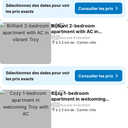
Sélectionnez des dates pour voir
Consulter les prix
les prix exacts
Brilliant 2-bedroom
Partager
Ajouter à mes favoris
apartment with AC in
vibrant Troy
Consulter les prix
/
Aucune évaluation
à 2.3 km de : Centre-ville
Sélectionnez des dates pour voir
Consulter les prix
les prix exacts
Cozy 1-bedroom
Partager
Ajouter à mes favoris
apartment in welcoming
Troy with AC
Consulter les prix
/
Aucune évaluation
à 2.3 km de : Centre-ville