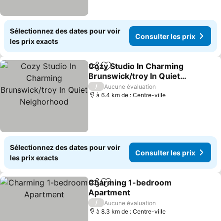
Sélectionnez des dates pour voir
Consulter les prix
les prix exacts
Cozy Studio In Charming
Partager
Ajouter à mes favoris
Brunswick/troy In Quiet
Neighorhood
Consulter les prix
/
Aucune évaluation
à 6.4 km de : Centre-ville
Sélectionnez des dates pour voir
Consulter les prix
les prix exacts
Charming 1-bedroom
Partager
Ajouter à mes favoris
Apartment
Consulter les prix
/
Aucune évaluation
à 8.3 km de : Centre-ville