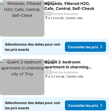
Nintendo, Filtered H2O,
Partager
Ajouter à mes favoris
Cafe, Central, Self-Check
Consulter les prix
/
Aucune évaluation
à 1.2 km de : Centre-ville
Sélectionnez des dates pour voir
Consulter les prix
les prix exacts
Quaint 2-bedroom
Partager
Ajouter à mes favoris
apartment in charming
city of Troy
Consulter les prix
/
Aucune évaluation
à 3.2 km de : Centre-ville
Sélectionnez des dates pour voir
Consulter les prix
les prix exacts