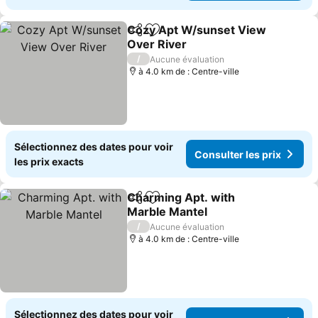
Cozy Apt W/sunset View
Partager
Ajouter à mes favoris
Over River
Consulter les prix
/
Aucune évaluation
à 4.0 km de : Centre-ville
Sélectionnez des dates pour voir
Consulter les prix
les prix exacts
Charming Apt. with
Partager
Ajouter à mes favoris
Marble Mantel
Consulter les prix
/
Aucune évaluation
à 4.0 km de : Centre-ville
Sélectionnez des dates pour voir