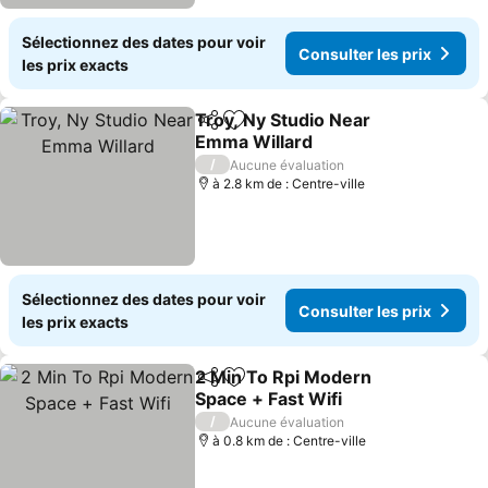
Sélectionnez des dates pour voir
Consulter les prix
les prix exacts
Troy, Ny Studio Near
Partager
Ajouter à mes favoris
Emma Willard
Consulter les prix
/
Aucune évaluation
à 2.8 km de : Centre-ville
Sélectionnez des dates pour voir
Consulter les prix
les prix exacts
2 Min To Rpi Modern
Partager
Ajouter à mes favoris
Space + Fast Wifi
Consulter les prix
/
Aucune évaluation
à 0.8 km de : Centre-ville