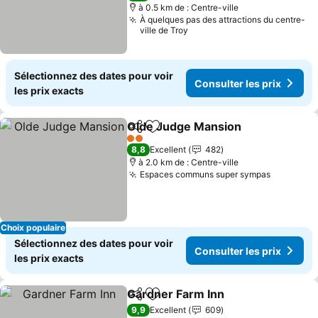
à 0.5 km de : Centre-ville
À quelques pas des attractions du centre-
ville de Troy
Sélectionnez des dates pour voir
Consulter les prix
les prix exacts
Olde Judge Mansion
Partager
Ajouter à mes favoris
Consul
2 Étoiles
8,8
Excellent
482
à 2.0 km de : Centre-ville
Espaces communs super sympas
Consulter
Choix populaire
Sélectionnez des dates pour voir
Consulter les prix
les prix exacts
Gardner Farm Inn
Partager
Ajouter à mes favoris
Consulter
9,9
Excellent
609