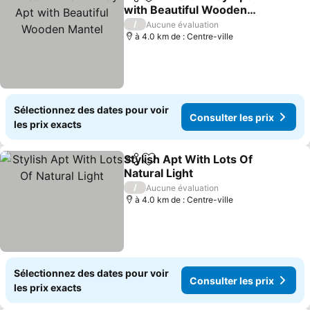
Partager
Ajouter à mes favoris
with Beautiful Wooden
Mantel
Consulter les prix
/
Aucune évaluation
à 4.0 km de : Centre-ville
Sélectionnez des dates pour voir
Consulter les prix
les prix exacts
Stylish Apt With Lots Of
Partager
Ajouter à mes favoris
Natural Light
Consulter les prix
/
Aucune évaluation
à 4.0 km de : Centre-ville
Sélectionnez des dates pour voir
Consulter les prix
les prix exacts