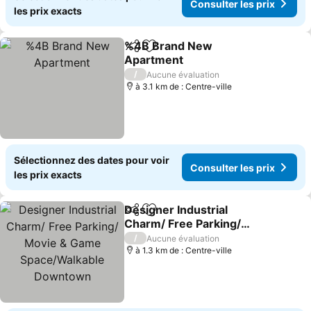
Consulter les prix
les prix exacts
%4B Brand New
Partager
Ajouter à mes favoris
Apartment
Consulter les prix
/
Aucune évaluation
à 3.1 km de : Centre-ville
Sélectionnez des dates pour voir
Consulter les prix
les prix exacts
Designer Industrial
Partager
Ajouter à mes favoris
Charm/ Free Parking/
Movie & Game
Consulter les prix
/
Aucune évaluation
Space/Walkable
à 1.3 km de : Centre-ville
Downtown