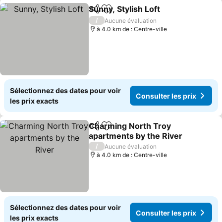
Sunny, Stylish Loft
Partager
Ajouter à mes favoris
Consulte
/
Aucune évaluation
à 4.0 km de : Centre-ville
Sélectionnez des dates pour voir
Consulter les prix
les prix exacts
Charming North Troy
Partager
Ajouter à mes favoris
apartments by the River
Consulter les prix
/
Aucune évaluation
à 4.0 km de : Centre-ville
Sélectionnez des dates pour voir
Consulter les prix
les prix exacts