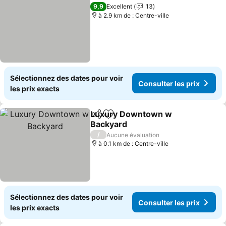
Ajouter à mes favoris
Consult
9,9
Excellent
13
à 2.9 km de : Centre-ville
Sélectionnez des dates pour voir
Consulter les prix
les prix exacts
Luxury Downtown w
Partager
Ajouter à mes favoris
Backyard
Consulter les prix
/
Aucune évaluation
à 0.1 km de : Centre-ville
Sélectionnez des dates pour voir
Consulter les prix
les prix exacts