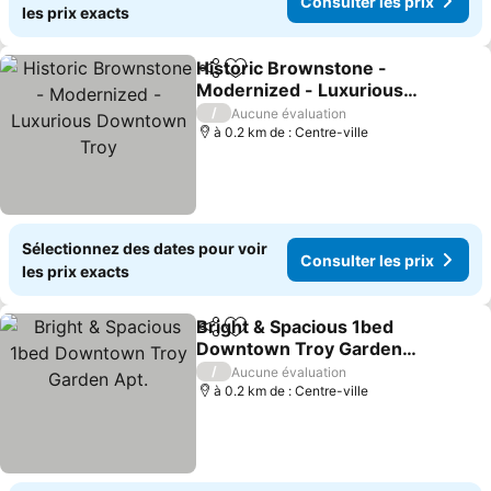
Consulter les prix
les prix exacts
Historic Brownstone -
Partager
Ajouter à mes favoris
Modernized - Luxurious
Downtown Troy
Consulter les prix
/
Aucune évaluation
à 0.2 km de : Centre-ville
Sélectionnez des dates pour voir
Consulter les prix
les prix exacts
Bright & Spacious 1bed
Partager
Ajouter à mes favoris
Downtown Troy Garden
Apt.
Consulter les prix
/
Aucune évaluation
à 0.2 km de : Centre-ville