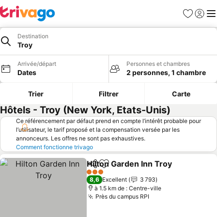
Favoris
Se con
Me
Destination
Troy
Arrivée/départ
Personnes et chambres
Dates
2 personnes, 1 chambre
Trier
Filtrer
Carte
Hôtels - Troy (New York, Etats-Unis)
Ce référencement par défaut prend en compte l’intérêt probable pour
l’utilisateur, le tarif proposé et la compensation versée par les
annonceurs. Les offres ne sont pas exhaustives.
Comment fonctionne trivago
Hilton Garden Inn Troy
Partager
Ajouter à mes favoris
Cons
3 Étoiles
8,6
Excellent
3 793
à 1.5 km de : Centre-ville
Près du campus RPI
Consulter les prix