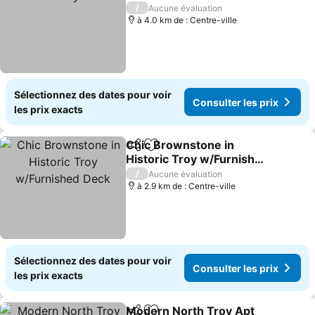
Consulter les prix
/
Aucune évaluation
à 4.0 km de : Centre-ville
Sélectionnez des dates pour voir
Consulter les prix
les prix exacts
Chic Brownstone in
Partager
Ajouter à mes favoris
Historic Troy w/Furnished
Deck
Consulter les prix
/
Aucune évaluation
à 2.9 km de : Centre-ville
Sélectionnez des dates pour voir
Consulter les prix
les prix exacts
Modern North Troy Apt