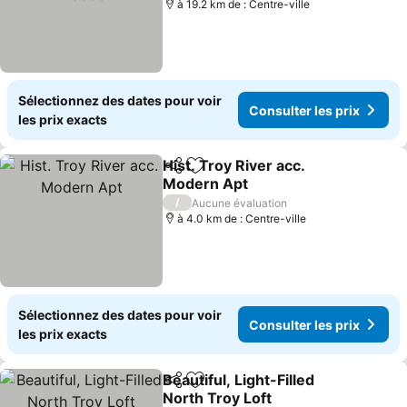
à 19.2 km de : Centre-ville
Sélectionnez des dates pour voir
Consulter les prix
les prix exacts
Hist. Troy River acc.
Partager
Ajouter à mes favoris
Modern Apt
Consulter les prix
/
Aucune évaluation
à 4.0 km de : Centre-ville
Sélectionnez des dates pour voir
Consulter les prix
les prix exacts
Beautiful, Light-Filled
Partager
Ajouter à mes favoris
North Troy Loft