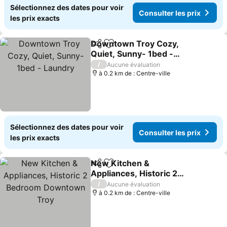
Sélectionnez des dates pour voir
Consulter les prix
les prix exacts
Downtown Troy Cozy,
Partager
Ajouter à mes favoris
Quiet, Sunny- 1bed -
Laundry
Consulter les prix
/
Aucune évaluation
à 0.2 km de : Centre-ville
Sélectionnez des dates pour voir
Consulter les prix
les prix exacts
New Kitchen &
Partager
Ajouter à mes favoris
Appliances, Historic 2
Bedroom Downtown Troy
Consulter les prix
/
Aucune évaluation
à 0.2 km de : Centre-ville