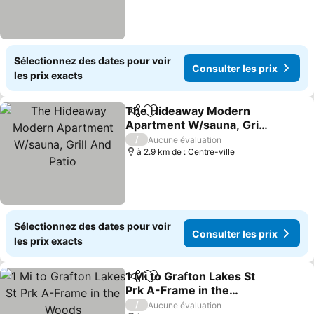
Sélectionnez des dates pour voir
Consulter les prix
les prix exacts
The Hideaway Modern
Partager
Ajouter à mes favoris
Apartment W/sauna, Grill
And Patio
Consulter les prix
/
Aucune évaluation
à 2.9 km de : Centre-ville
Sélectionnez des dates pour voir
Consulter les prix
les prix exacts
1 Mi to Grafton Lakes St
Partager
Ajouter à mes favoris
Prk A-Frame in the
Woods
Consulter les prix
/
Aucune évaluation