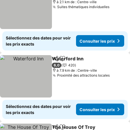
à 2.1 km de : Centre-ville
Suites thématiques individuelles
Consulter
Sélectionnez des dates pour voir
Consulter les prix
les prix exacts
Waterford Inn
Partager
Ajouter à mes favoris
Consulter les
6,0
420
à 7.9 km de : Centre-ville
Proximité des attractions locales
Consulter
Sélectionnez des dates pour voir
Consulter les prix
les prix exacts
The House Of Troy
Partager