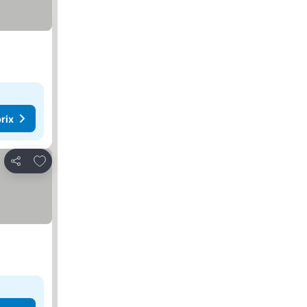
rix
Ajouter à mes favoris
Partager