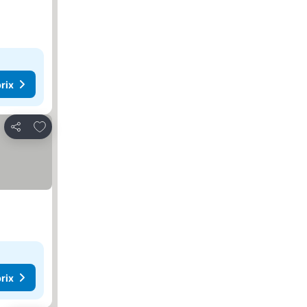
rix
Ajouter à mes favoris
Partager
rix