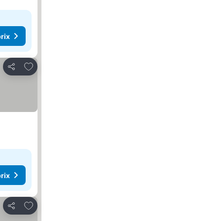
rix
Ajouter à mes favoris
Partager
rix
Ajouter à mes favoris
Partager