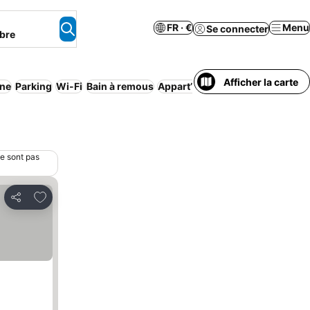
FR · €
Menu
Se connecter
bre
Afficher la carte
ine
Parking
Wi-Fi
Bain à remous
Appart’hôtel
Économique
Aucu
ne sont pas
Ajouter à mes favoris
Partager