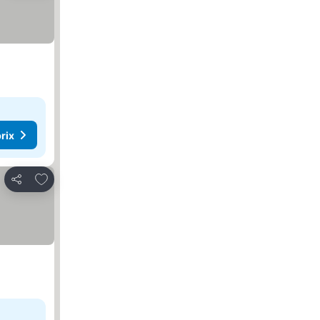
rix
Ajouter à mes favoris
Partager