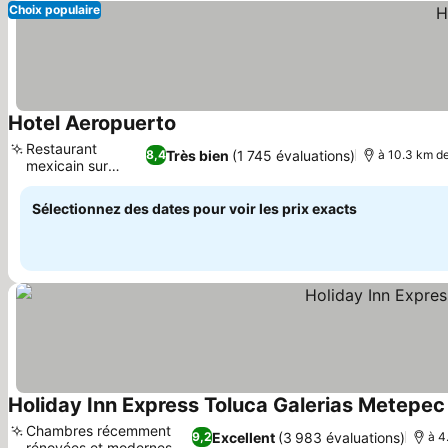
Choix populaire
Hotel Aeropuerto
Restaurant
Très bien
(1 745 évaluations)
8,4
à 10.3 km de
mexicain sur
place
Sélectionnez des dates pour voir les prix exacts
Holiday Inn Express Toluca Galerias Metepec
Chambres récemment
Excellent
(3 983 évaluations)
9,2
à 4
rénovées et modernes