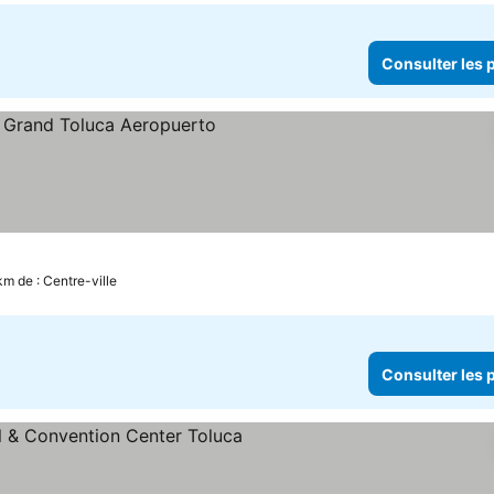
Consulter les p
km de : Centre-ville
Consulter les p