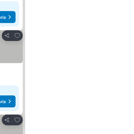
rix
Ajouter à mes favoris
Partager
rix
Ajouter à mes favoris
Partager