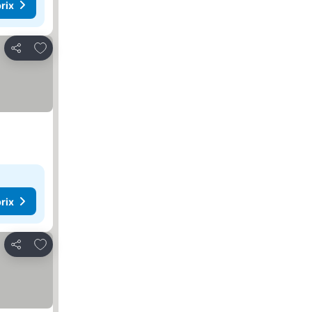
rix
Ajouter à mes favoris
Partager
rix
Ajouter à mes favoris
Partager