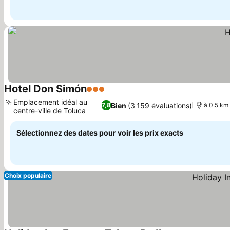
Hotel Don Simón
3 Étoiles
Emplacement idéal au
Bien
(3 159 évaluations)
7,8
à 0.5 km 
centre-ville de Toluca
Sélectionnez des dates pour voir les prix exacts
Choix populaire