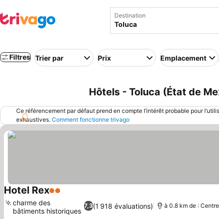
Destination
Filtres
Trier par
Prix
Emplacement
Hôtels - Toluca (État de M
Ce référencement par défaut prend en compte l’intérêt probable pour l’utili
exhaustives.
Comment fonctionne trivago
Hotel Rex
2 Étoiles
charme des
(1 918 évaluations)
7,3
à 0.8 km de : Centre
bâtiments historiques