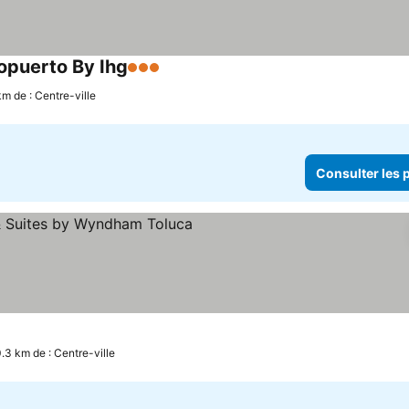
opuerto By Ihg
3 Étoiles
km de : Centre-ville
Consulter les p
iles
0.3 km de : Centre-ville