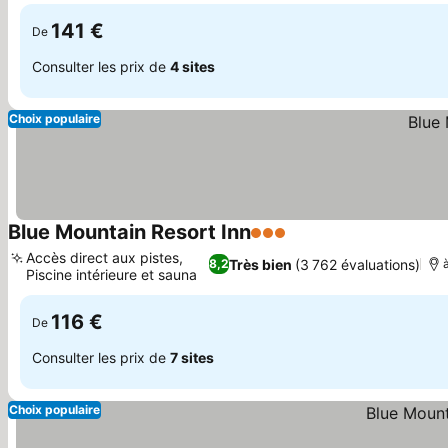
l'année
141 €
De
Consulter les prix de
4 sites
Choix populaire
Blue Mountain Resort Inn
3 Étoiles
Consulter les prix
Accès direct aux pistes,
Très bien
(3 762 évaluations)
8,2
à
Piscine intérieure et sauna
Consulter les prix
116 €
De
Consulter les prix de
7 sites
Choix populaire