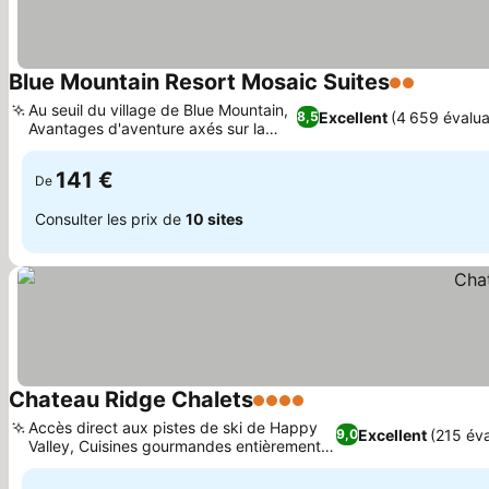
Blue Mountain Resort Mosaic Suites
2 Étoiles
Consulte
Au seuil du village de Blue Mountain,
Excellent
(4 659 évalua
8,5
Avantages d'aventure axés sur la
Consulter les prix
famille
141 €
De
Consulter les prix de
10 sites
Chateau Ridge Chalets
4 Étoiles
Consulter les prix
Accès direct aux pistes de ski de Happy
Excellent
(215 éva
9,0
Valley, Cuisines gourmandes entièrement
Consulter les prix
équipées