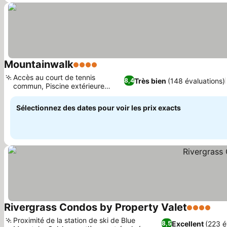
Mountainwalk
4 Étoiles
Consulter les prix
Accès au court de tennis
Très bien
(148 évaluations)
8,4
commun, Piscine extérieure
Consulter les prix
commune
Sélectionnez des dates pour voir les prix exacts
Rivergrass Condos by Property Valet
4 Étoiles
Con
Proximité de la station de ski de Blue
Excellent
(223 é
8,5