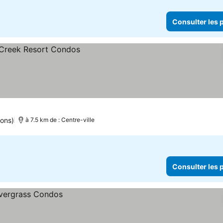
Consulter les p
ix
ions)
à 7.5 km de : Centre-ville
Consulter les p