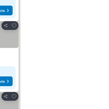
rix
Ajouter à mes favoris
Partager
rix
Ajouter à mes favoris
Partager