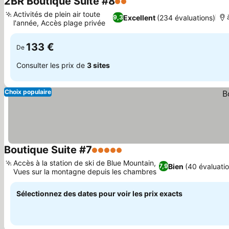
2BR Boutique Suite #8
2 Étoiles
Consulter les prix
Activités de plein air toute
Excellent
(234 évaluations)
9,3
l'année, Accès plage privée
Consulter les prix
133 €
De
Consulter les prix de
3 sites
Choix populaire
Boutique Suite #7
5 Étoiles
Consulter les prix
Accès à la station de ski de Blue Mountain,
Bien
(40 évaluati
7,9
Vues sur la montagne depuis les chambres
Consulter les prix
Sélectionnez des dates pour voir les prix exacts