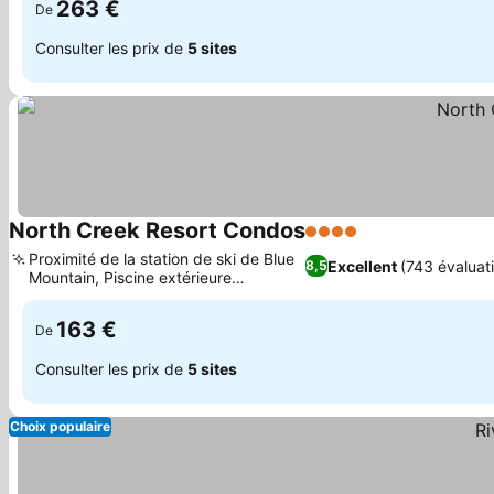
263 €
De
Consulter les prix de
5 sites
North Creek Resort Condos
4 Étoiles
Consulter les pr
Proximité de la station de ski de Blue
Excellent
(743 évaluat
8,5
Mountain, Piscine extérieure
Consulter les prix
saisonnière
163 €
De
Consulter les prix de
5 sites
Choix populaire