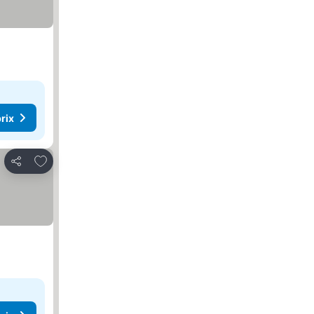
rix
Ajouter à mes favoris
Partager