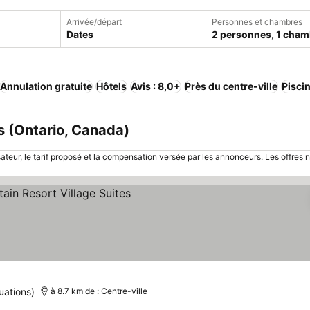
Arrivée/départ
Personnes et chambres
Dates
2 personnes, 1 cham
Annulation gratuite
Hôtels
Avis : 8,0+
Près du centre-ville
Pisci
s (Ontario, Canada)
sateur, le tarif proposé et la compensation versée par les annonceurs. Les offres 
lter les prix
uations)
à 8.7 km de : Centre-ville