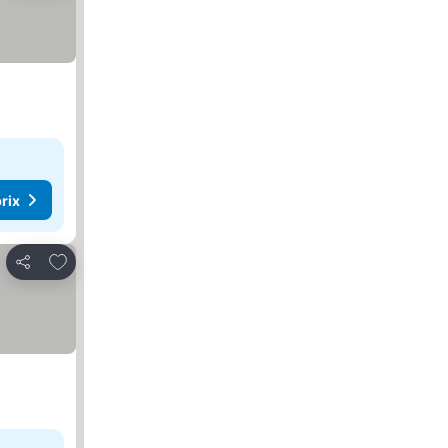
rix
Ajouter à mes favoris
Partager