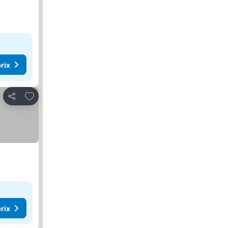
rix
Ajouter à mes favoris
Partager
rix