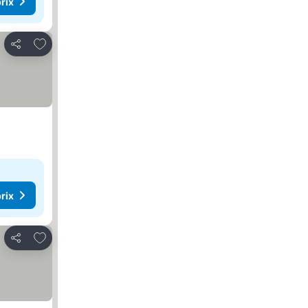
rix
Ajouter à mes favoris
Partager
rix
Ajouter à mes favoris
Partager