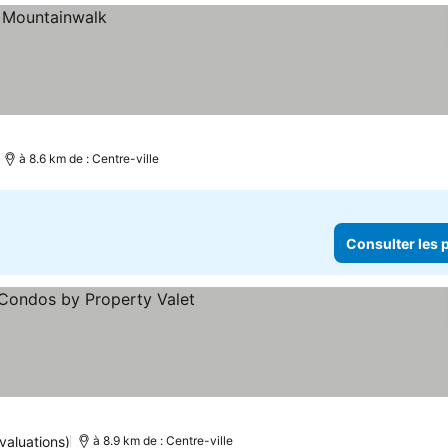
à 8.6 km de : Centre-ville
Consulter les p
sulter les prix
valuations)
à 8.9 km de : Centre-ville