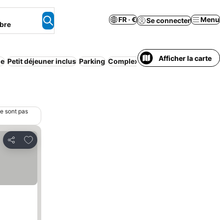
FR · €
Menu
Se connecter
bre
Afficher la carte
ne
Petit déjeuner inclus
Parking
Complexe touristique
Appart’hôt
ne sont pas
Ajouter à mes favoris
Partager