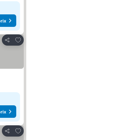
rix
Ajouter à mes favoris
Partager
rix
Ajouter à mes favoris
Partager