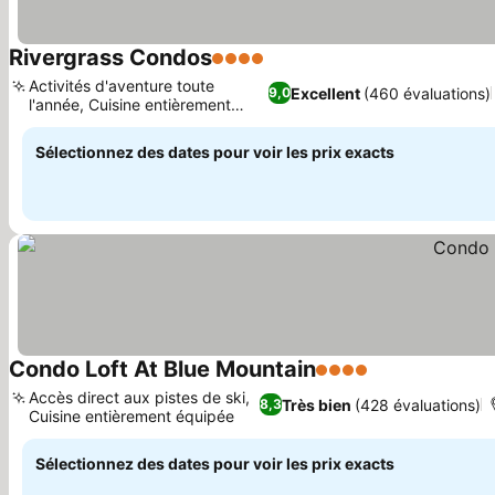
Rivergrass Condos
4 Étoiles
Consulter les prix
Activités d'aventure toute
Excellent
(460 évaluations)
9,0
l'année, Cuisine entièrement
Consulter les prix
équipée
Sélectionnez des dates pour voir les prix exacts
Condo Loft At Blue Mountain
4 Étoiles
Consulter les p
Accès direct aux pistes de ski,
Très bien
(428 évaluations)
8,3
Cuisine entièrement équipée
Consulter les prix
Sélectionnez des dates pour voir les prix exacts