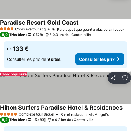
Paradise Resort Gold Coast
Complexe touristique
Parc aquatique géant à plusieurs niveaux
4 Étoiles
8,0
Très bien
9 528
à 0.9 km de : Centre-ville
133 €
De
Consulter les prix de
9 sites
Consulter les prix
Choix populaire
Partager
Aj
Hilton Surfers Paradise Hotel & Residences
Complexe touristique
Bar et restaurant Ms Margot's
5 Étoiles
8,2
Très bien
15 483
à 0.2 km de : Centre-ville