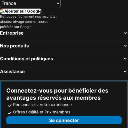
Willows Gemfields, Queensland Hôtels
Richmond, Queensland Hôtels
Melbourne, Victoria Hôtels
Sydney, Nouvelle-Galles-du-Sud Hôtels
Ajouter sur Google
Retrouvez facilement nos résultats :
Brisbane, Queensland Hôtels
Adelaïde, Australie du Sud Hôtels
ajoutez trivago comme source
Perth, Australie-Occidentale Hôtels
Canberra, Australian Capital Territory Hôtels
préférée sur Google.
Entreprise
Cairns, Queensland Hôtels
Port Douglas, Queensland Hôtels
Nos produits
Conditions et politiques
Assistance
Connectez-vous pour bénéficier des
avantages réservés aux membres
Personnalisez votre expérience
Offres fidélité et Prix membres
Se connecter