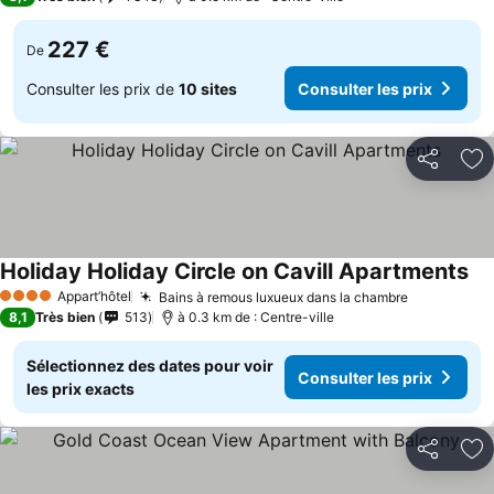
227 €
De
Consulter les prix de
10 sites
Consulter les prix
Partager
Aj
Holiday Holiday Circle on Cavill Apartments
Appart’hôtel
Bains à remous luxueux dans la chambre
4 Étoiles
8,1
Très bien
513
à 0.3 km de : Centre-ville
Sélectionnez des dates pour voir
Consulter les prix
les prix exacts
Partager
Aj