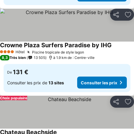
Partager
Aj
Crowne Plaza Surfers Paradise by IHG
Hôtel
Piscine tropicale de style lagon
4 Étoiles
8,3
Très bien
13 505
à 1.9 km de : Centre-ville
131 €
De
Consulter les prix de
13 sites
Consulter les prix
Choix populaire
Partager
Aj
Chateau Beachside