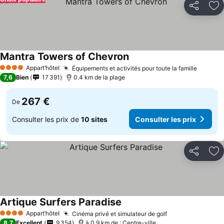
Partager
Aj
Mantra Towers of Chevron
Appart’hôtel
Équipements et activités pour toute la famille
4 Étoiles
7,6
Bien
17 391
0.4 km de la plage
267 €
De
Consulter les prix de
10 sites
Consulter les prix
Partager
Aj
Artique Surfers Paradise
Appart’hôtel
Cinéma privé et simulateur de golf
4 Étoiles
8,7
Excellent
9 354
à 0.9 km de : Centre-ville