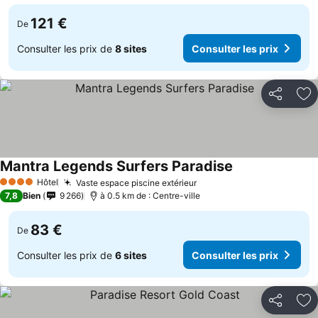
121 €
De
Consulter les prix de
8 sites
Consulter les prix
Partager
Aj
Mantra Legends Surfers Paradise
Hôtel
Vaste espace piscine extérieur
4 Étoiles
7,8
Bien
9 266
à 0.5 km de : Centre-ville
83 €
De
Consulter les prix de
6 sites
Consulter les prix
Partager
Aj