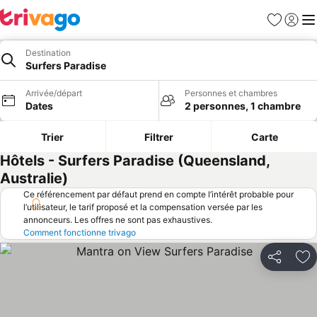
Favoris
Se con
Me
Destination
Surfers Paradise
Arrivée/départ
Personnes et chambres
Dates
2 personnes, 1 chambre
Trier
Filtrer
Carte
Hôtels - Surfers Paradise (Queensland,
Australie)
Ce référencement par défaut prend en compte l’intérêt probable pour
l’utilisateur, le tarif proposé et la compensation versée par les
annonceurs. Les offres ne sont pas exhaustives.
Comment fonctionne trivago
Partager
Aj