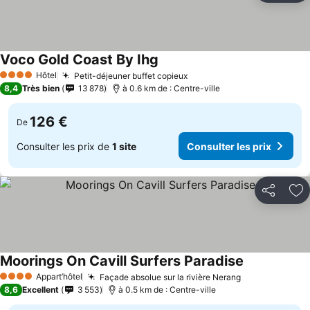
Voco Gold Coast By Ihg
Hôtel
Petit-déjeuner buffet copieux
4 Étoiles
8,4
Très bien
13 878
à 0.6 km de : Centre-ville
126 €
De
Consulter les prix de
1 site
Consulter les prix
Partager
Aj
Moorings On Cavill Surfers Paradise
Appart’hôtel
Façade absolue sur la rivière Nerang
4 Étoiles
8,6
Excellent
3 553
à 0.5 km de : Centre-ville