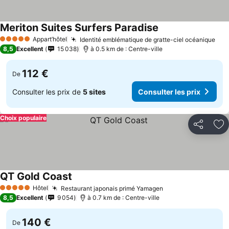
Meriton Suites Surfers Paradise
Appart’hôtel
Identité emblématique de gratte-ciel océanique
5 Étoiles
8,5
Excellent
15 038
à 0.5 km de : Centre-ville
112 €
De
Consulter les prix de
5 sites
Consulter les prix
Choix populaire
Partager
Aj
QT Gold Coast
Hôtel
Restaurant japonais primé Yamagen
5 Étoiles
8,5
Excellent
9 054
à 0.7 km de : Centre-ville
140 €
De