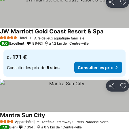
Partager
Aj
JW Marriott Gold Coast Resort & Spa
Hôtel
Aire de jeux aquatique familiale
5 Étoiles
9,0
Excellent
8 946
à 1.2 km de : Centre-ville
171 €
De
Consulter les prix de
5 sites
Consulter les prix
Partager
Aj
Mantra Sun City
Appart’hôtel
Accès au tramway Surfers Paradise North
4 Étoiles
7,9
Bien
7 394
à 0.9 km de : Centre-ville