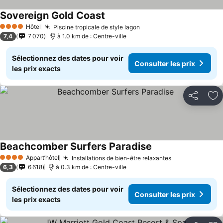
Sovereign Gold Coast
Hôtel
Piscine tropicale de style lagon
4 Étoiles
7,4
7 070
à 1.0 km de : Centre-ville
Sélectionnez des dates pour voir
Consulter les prix
les prix exacts
Partager
Aj
Beachcomber Surfers Paradise
Appart’hôtel
Installations de bien-être relaxantes
4 Étoiles
6,3
6 618
à 0.3 km de : Centre-ville
Sélectionnez des dates pour voir
Consulter les prix
les prix exacts