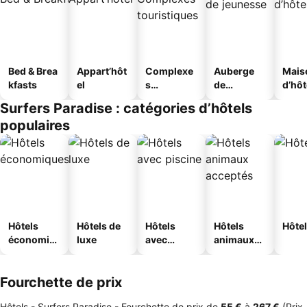
Bed & Brea
Appart’hôt
Complexe
Auberge
Mais
kfasts
el
s
de
d’hô
touristique
jeunesse
Surfers Paradise : catégories d’hôtels
s
populaires
Hôtels
Hôtels de
Hôtels
Hôtels
Hôtel
économiq
luxe
avec
animaux
ues
piscine
acceptés
Fourchette de prix
Hôtels - Surfers Paradise -
Fourchette de prix
de
‎55 €
à
‎267 €
(Prix