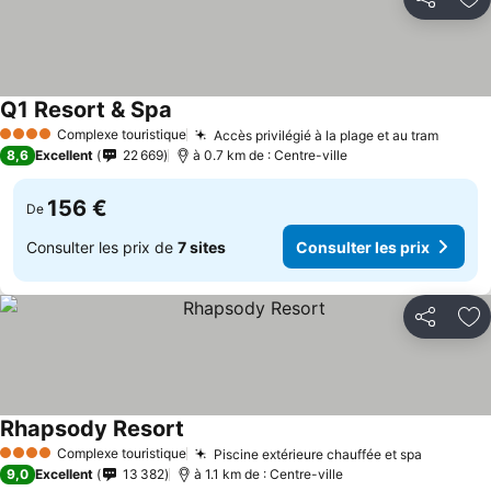
Partager
Aj
Q1 Resort & Spa
Complexe touristique
Accès privilégié à la plage et au tram
4 Étoiles
8,6
Excellent
22 669
à 0.7 km de : Centre-ville
156 €
De
Consulter les prix de
7 sites
Consulter les prix
Partager
Aj
Rhapsody Resort
Complexe touristique
Piscine extérieure chauffée et spa
4 Étoiles
9,0
Excellent
13 382
à 1.1 km de : Centre-ville