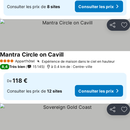
Consulter les prix de
8 sites
Consulter les prix
Partager
Aj
Mantra Circle on Cavill
Appart’hôtel
Expérience de maison dans le ciel en hauteur
4 Étoiles
8,4
Très bien
15 145
à 0.4 km de : Centre-ville
118 €
De
Consulter les prix de
12 sites
Consulter les prix
Partager
Aj