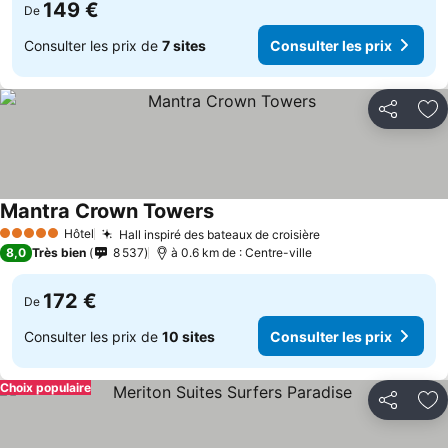
149 €
De
Consulter les prix de
7 sites
Consulter les prix
Partager
Aj
Mantra Crown Towers
Hôtel
Hall inspiré des bateaux de croisière
5 Étoiles
8,0
Très bien
8 537
à 0.6 km de : Centre-ville
172 €
De
Consulter les prix de
10 sites
Consulter les prix
Choix populaire
Partager
Aj