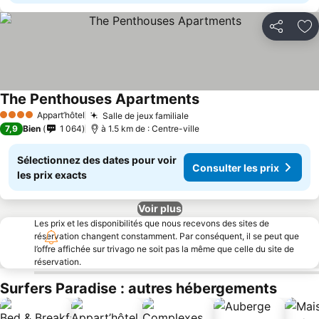
Partager
Aj
The Penthouses Apartments
Appart’hôtel
Salle de jeux familiale
4 Étoiles
7,9
Bien
1 064
à 1.5 km de : Centre-ville
Sélectionnez des dates pour voir
Consulter les prix
les prix exacts
Voir plus
Les prix et les disponibilités que nous recevons des sites de
réservation changent constamment. Par conséquent, il se peut que
l’offre affichée sur trivago ne soit pas la même que celle du site de
réservation.
Surfers Paradise : autres hébergements