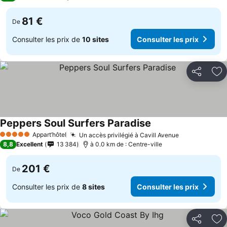
81 €
De
Consulter les prix de
10 sites
Consulter les prix
Partager
Aj
Peppers Soul Surfers Paradise
Appart’hôtel
Un accès privilégié à Cavill Avenue
5 Étoiles
8,8
Excellent
13 384
à 0.0 km de : Centre-ville
201 €
De
Consulter les prix de
8 sites
Consulter les prix
Partager
Aj