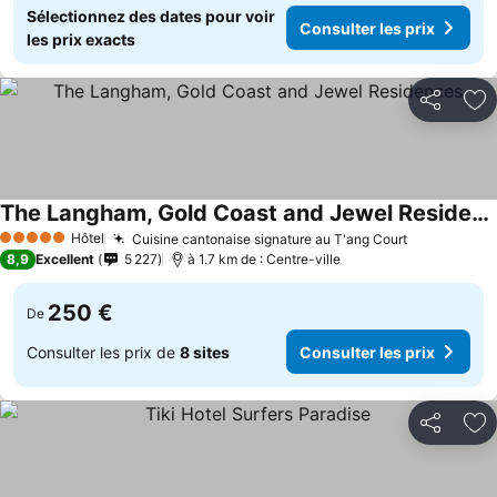
Sélectionnez des dates pour voir
Consulter les prix
les prix exacts
Partager
Aj
The Langham, Gold Coast and Jewel Residences
Hôtel
Cuisine cantonaise signature au T'ang Court
5 Étoiles
8,9
Excellent
5 227
à 1.7 km de : Centre-ville
250 €
De
Consulter les prix de
8 sites
Consulter les prix
Partager
Aj