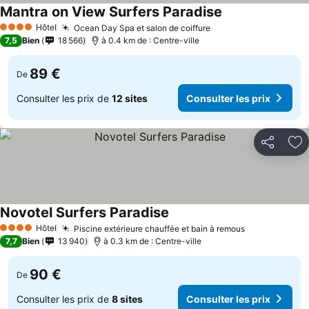
Mantra on View Surfers Paradise
Hôtel
Ocean Day Spa et salon de coiffure
4 Étoiles
7,5
Bien
18 566
à 0.4 km de : Centre-ville
89 €
De
Consulter les prix de
12 sites
Consulter les prix
Partager
Aj
Novotel Surfers Paradise
Hôtel
Piscine extérieure chauffée et bain à remous
4 Étoiles
7,7
Bien
13 940
à 0.3 km de : Centre-ville
90 €
De
Consulter les prix de
8 sites
Consulter les prix