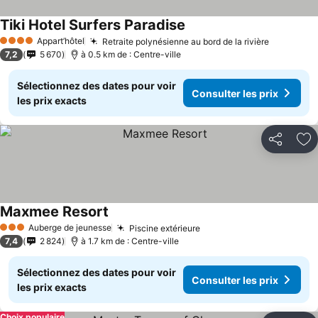
Tiki Hotel Surfers Paradise
Appart’hôtel
Retraite polynésienne au bord de la rivière
4 Étoiles
7,2
5 670
à 0.5 km de : Centre-ville
Sélectionnez des dates pour voir
Consulter les prix
les prix exacts
Partager
Aj
Maxmee Resort
Auberge de jeunesse
Piscine extérieure
3 Étoiles
7,4
2 824
à 1.7 km de : Centre-ville
Sélectionnez des dates pour voir
Consulter les prix
les prix exacts
Choix populaire