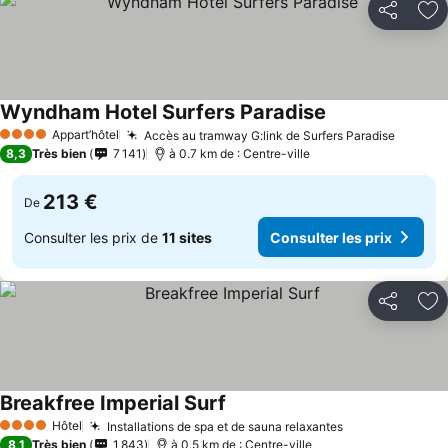
Partager
Aj
Wyndham Hotel Surfers Paradise
Appart’hôtel
Accès au tramway G:link de Surfers Paradise
4 Étoiles
8,3
Très bien
7 141
à 0.7 km de : Centre-ville
213 €
De
Consulter les prix de
11 sites
Consulter les prix
Partager
Aj
Breakfree Imperial Surf
Hôtel
Installations de spa et de sauna relaxantes
4 Étoiles
8,1
Très bien
1 843
à 0.5 km de : Centre-ville