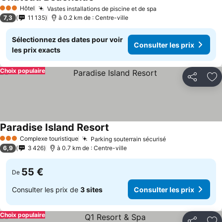
Hôtel
Vastes installations de piscine et de spa
3 Étoiles
7,3
11 135
à 0.2 km de : Centre-ville
Sélectionnez des dates pour voir
Consulter les prix
les prix exacts
Choix populaire
Partager
Aj
Paradise Island Resort
Complexe touristique
Parking souterrain sécurisé
3 Étoiles
6,9
3 426
à 0.7 km de : Centre-ville
55 €
De
Consulter les prix de
3 sites
Consulter les prix
Choix populaire