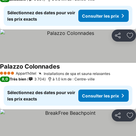
Sélectionnez des dates pour voir
Consulter les prix
les prix exacts
Partager
Aj
Palazzo Colonnades
Appart’hôtel
Installations de spa et sauna relaxantes
4 Étoiles
8,0
Très bien
3 704
à 1.0 km de : Centre-ville
Sélectionnez des dates pour voir
Consulter les prix
les prix exacts
Partager
Aj