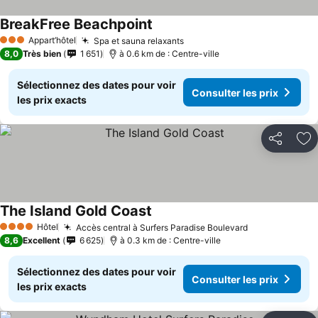
BreakFree Beachpoint
Appart’hôtel
Spa et sauna relaxants
3 Étoiles
8,0
Très bien
1 651
à 0.6 km de : Centre-ville
Sélectionnez des dates pour voir
Consulter les prix
les prix exacts
Partager
Aj
The Island Gold Coast
Hôtel
Accès central à Surfers Paradise Boulevard
4 Étoiles
8,6
Excellent
6 625
à 0.3 km de : Centre-ville
Sélectionnez des dates pour voir
Consulter les prix
les prix exacts