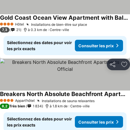
Gold Coast Ocean View Apartment with Balcony
Hôtel
Installations de bien-être sur place
4 Étoiles
7,3
21
à 0.3 km de : Centre-ville
Sélectionnez des dates pour voir
Consulter les prix
les prix exacts
Partager
Aj
Breakers North Absolute Beachfront Apartments - Official
Appart’hôtel
Installations de sauna relaxantes
4 Étoiles
8,2
Très bien
1 834
à 1.8 km de : Centre-ville
Sélectionnez des dates pour voir
Consulter les prix
les prix exacts