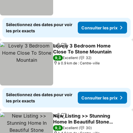
Sélectionnez des dates pour voir
Consulter les prix
les prix exacts
Lovely 3 Bedroom Home
Partager
Ajouter à mes favoris
Close To Stone Mountain
Consulter les prix
9,3
Excellent
32
à 0.9 km de : Centre-ville
Sélectionnez des dates pour voir
Consulter les prix
les prix exacts
New Listing >> Stunning
Partager
Ajouter à mes favoris
Home In Beautiful Stone
Mountain - Sleeps 18
Consulter les prix
9,3
Excellent
30