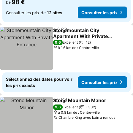
98 €
De
Consulter les prix de
12 sites
Consulter les prix
Stonemountain City
Partager
Ajouter à mes favoris
Apartment With Private
Entrance
Consulter les prix
9,6
Excellent
12
à 1.6 km de : Centre-ville
Sélectionnez des dates pour voir
Consulter les prix
les prix exacts
Stone Mountain Manor
Partager
Ajouter à mes favoris
Con
9,6
Excellent
1 302
à 0.8 km de : Centre-ville
Chambre King avec bain à remous
Consulte