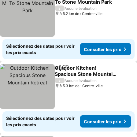
To Stone Mountain Park
Consulter les prix
/
Aucune évaluation
à 5.2 km de : Centre-ville
Sélectionnez des dates pour voir
Consulter les prix
les prix exacts
Outdoor Kitchen!
Partager
Ajouter à mes favoris
Spacious Stone Mountain
Retreat
Consulter les prix
/
Aucune évaluation
à 5.3 km de : Centre-ville
Sélectionnez des dates pour voir
Consulter les prix
les prix exacts