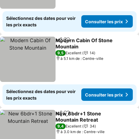
Sélectionnez des dates pour voir
Consulter les prix
les prix exacts
Modern Cabin Of Stone
Partager
Ajouter à mes favoris
Mountain
Consulter les prix
9,5
Excellent
14
à 5.1 km de : Centre-ville
Sélectionnez des dates pour voir
Consulter les prix
les prix exacts
New 6bdr+1 Stone
Partager
Ajouter à mes favoris
Mountain Retreat
Consulter les prix
9,4
Excellent
34
à 3.0 km de : Centre-ville