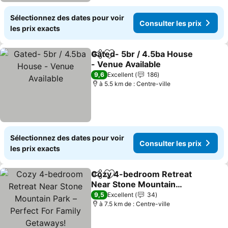
Sélectionnez des dates pour voir
Consulter les prix
les prix exacts
Gated- 5br / 4.5ba House
Partager
Ajouter à mes favoris
- Venue Available
Consulter les prix
9,6
Excellent
186
à 5.5 km de : Centre-ville
Sélectionnez des dates pour voir
Consulter les prix
les prix exacts
Cozy 4-bedroom Retreat
Partager
Ajouter à mes favoris
Near Stone Mountain
Park – Perfect For Family
Consulter les prix
9,5
Excellent
34
Getaways!
à 7.5 km de : Centre-ville