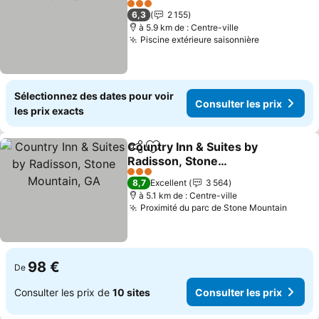
Consulter les prix
3 Étoiles
6,3
2 155
à 5.9 km de : Centre-ville
Piscine extérieure saisonnière
Consulter l
Sélectionnez des dates pour voir
Consulter les prix
les prix exacts
Country Inn & Suites by
Partager
Ajouter à mes favoris
Radisson, Stone
Mountain, GA
Consulter les prix
3 Étoiles
8,7
Excellent
3 564
à 5.1 km de : Centre-ville
Proximité du parc de Stone Mountain
Consul
98 €
De
Consulter les prix de
10 sites
Consulter les prix