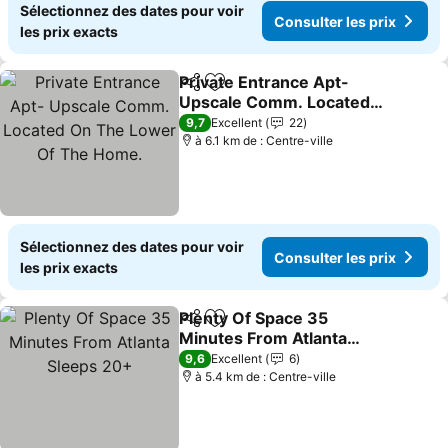
Sélectionnez des dates pour voir
Consulter les prix
les prix exacts
Private Entrance Apt-
Partager
Ajouter à mes favoris
Upscale Comm. Located
On The Lower Of The
Consulter les prix
9,7
Excellent
22
Home.
à 6.1 km de : Centre-ville
Sélectionnez des dates pour voir
Consulter les prix
les prix exacts
Plenty Of Space 35
Partager
Ajouter à mes favoris
Minutes From Atlanta
Sleeps 20+
Consulter les prix
9,6
Excellent
6
à 5.4 km de : Centre-ville