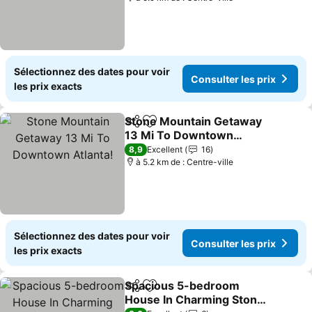
Sélectionnez des dates pour voir
Consulter les prix
les prix exacts
Stone Mountain Getaway
Partager
Ajouter à mes favoris
13 Mi To Downtown
Atlanta!
Consulter les prix
8,9
Excellent
16
à 5.2 km de : Centre-ville
Sélectionnez des dates pour voir
Consulter les prix
les prix exacts
Spacious 5-bedroom
Partager
Ajouter à mes favoris
House In Charming Stone