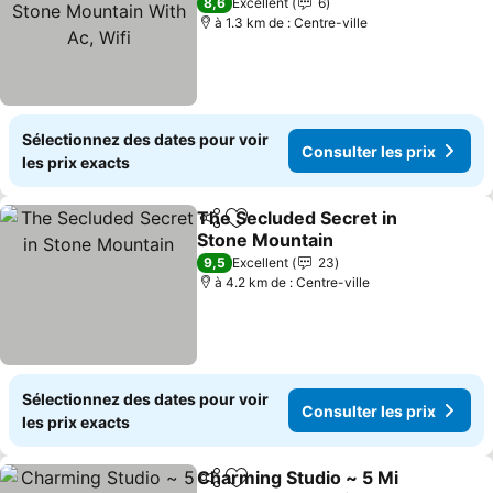
Mountain With Ac, Wifi
Consulter les prix
8,6
Excellent
6
à 1.3 km de : Centre-ville
Sélectionnez des dates pour voir
Consulter les prix
les prix exacts
The Secluded Secret in
Partager
Ajouter à mes favoris
Stone Mountain
Consulter les prix
9,5
Excellent
23
à 4.2 km de : Centre-ville
Sélectionnez des dates pour voir
Consulter les prix
les prix exacts
Charming Studio ~ 5 Mi
Partager
Ajouter à mes favoris