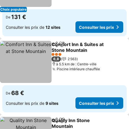
Choix populaire
131 €
De
Consulter les prix de
12 sites
Consulter les prix
Comfort Inn & Suites at
Partager
Ajouter à mes favoris
Stone Mountain
Consulter les prix
3 Étoiles
6,8
2 563
à 5.5 km de : Centre-ville
Piscine intérieure chauffée
Consulter les
68 €
De
Consulter les prix de
9 sites
Consulter les prix
Quality Inn Stone
Partager
Ajouter à mes favoris
Mountain