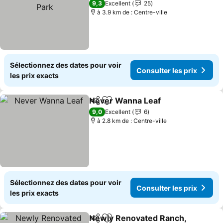
Consulter les prix
9,3
Excellent
25
à 3.9 km de : Centre-ville
Sélectionnez des dates pour voir
Consulter les prix
les prix exacts
Never Wanna Leaf
Partager
Ajouter à mes favoris
Consulte
9,0
Excellent
6
à 2.8 km de : Centre-ville
Sélectionnez des dates pour voir
Consulter les prix
les prix exacts
Newly Renovated Ranch,
Partager