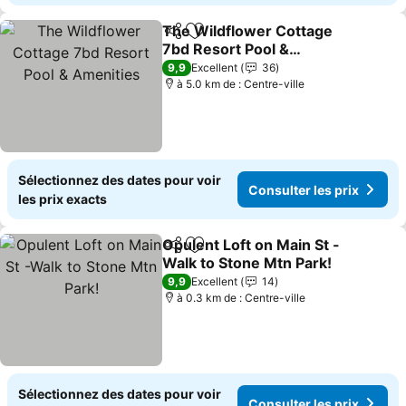
The Wildflower Cottage
Partager
Ajouter à mes favoris
7bd Resort Pool &
Amenities
Consulter les prix
9,9
Excellent
36
à 5.0 km de : Centre-ville
Sélectionnez des dates pour voir
Consulter les prix
les prix exacts
Opulent Loft on Main St -
Partager
Ajouter à mes favoris
Walk to Stone Mtn Park!
Consulter les prix
9,9
Excellent
14
à 0.3 km de : Centre-ville
Sélectionnez des dates pour voir
Consulter les prix