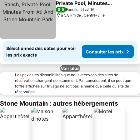
Ajouter à mes favoris
Private Pool, Minutes
From Atl And Stone
Consulter les prix
8,9
Excellent
16
Mountain Park
à 5.8 km de : Centre-ville
Sélectionnez des dates pour voir
Consulter les prix
les prix exacts
Voir plus
Les prix et les disponibilités que nous recevons des sites de
réservation changent constamment. Par conséquent, il se peut que
l’offre affichée sur trivago ne soit pas la même que celle du site de
réservation.
Stone Mountain : autres hébergements