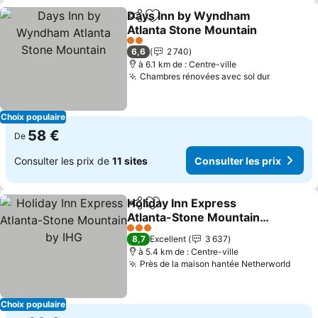
Days Inn by Wyndham
Partager
Ajouter à mes favoris
Atlanta Stone Mountain
Consulter les prix
2 Étoiles
6,6
2 740
à 6.1 km de : Centre-ville
Chambres rénovées avec sol dur
Consulter
Choix populaire
58 €
De
Consulter les prix de
11 sites
Consulter les prix
Holiday Inn Express
Partager
Ajouter à mes favoris
Atlanta-Stone Mountain
by IHG
Consulter les prix
3 Étoiles
8,7
Excellent
3 637
à 5.4 km de : Centre-ville
Près de la maison hantée Netherworld
Consu
Choix populaire