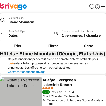
Favoris
Se con
Me
Destination
Stone Mountain
Arrivée/départ
Personnes et chambres
Dates
2 personnes, 1 chambre
Trier
Filtrer
Carte
Hôtels - Stone Mountain (Géorgie, Etats-Unis)
Ce référencement par défaut prend en compte l’intérêt probable pour
l’utilisateur, le tarif proposé et la compensation versée par les
annonceurs. Les offres ne sont pas exhaustives.
Comment fonctionne trivago
Atlanta Evergreen
Partager
Ajouter à mes favoris
Lakeside Resort
Consulter les prix
4 Étoiles
8,0
Très bien
7 547
à 3.7 km de : Centre-ville
Cadre au bord du lac dans Stone Mountain
Park