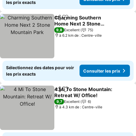
les prix exacts
Charming Southern
Partager
Ajouter à mes favoris
Home Next 2 Stone
Mountain Park
Consulter les prix
9,8
Excellent
75
à 6.2 km de : Centre-ville
Sélectionnez des dates pour voir
Consulter les prix
les prix exacts
4 Mi To Stone Mountain:
Partager
Ajouter à mes favoris
Retreat W/ Office!
Consulter les prix
9,7
Excellent
6
à 4.3 km de : Centre-ville