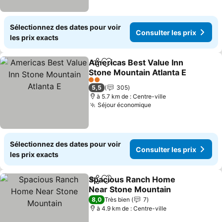
Sélectionnez des dates pour voir
Consulter les prix
les prix exacts
Americas Best Value Inn
Partager
Ajouter à mes favoris
Stone Mountain Atlanta E
Consulter les prix
2 Étoiles
5,5
305
à 5.7 km de : Centre-ville
Séjour économique
Consulter les prix
Sélectionnez des dates pour voir
Consulter les prix
les prix exacts
Spacious Ranch Home
Partager
Ajouter à mes favoris
Near Stone Mountain
Consulter les prix
8,0
Très bien
7
à 4.9 km de : Centre-ville