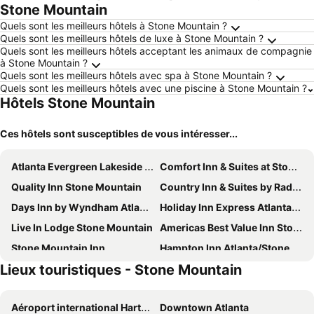
Stone Mountain
Quels sont les meilleurs hôtels à Stone Mountain ?
Quels sont les meilleurs hôtels de luxe à Stone Mountain ?
Quels sont les meilleurs hôtels acceptant les animaux de compagnie
à Stone Mountain ?
Quels sont les meilleurs hôtels avec spa à Stone Mountain ?
Quels sont les meilleurs hôtels avec une piscine à Stone Mountain ?
Hôtels Stone Mountain
Ces hôtels sont susceptibles de vous intéresser...
Atlanta Evergreen Lakeside Resort
Comfort Inn & Suites at Stone Mountain
Quality Inn Stone Mountain
Country Inn & Suites by Radisson, Stone Mountain, GA
Days Inn by Wyndham Atlanta Stone Mountain
Holiday Inn Express Atlanta-Stone Mountain by IHG
Live In Lodge Stone Mountain
Americas Best Value Inn Stone Mountain Atlanta E
Stone Mountain Inn
Hampton Inn Atlanta/Stone Mountain
Lieux touristiques - Stone Mountain
Bhagat Hotels Stone Mountain Atlanta, Best Western Signature Collection
Rodeway Inn Stone Mountain
Knights Inn Atlanta East
Super 8 Motel - Tucker/Stone Mtn/Atl Area
Aéroport international Hartsfield-Jackson d'Atlanta
Downtown Atlanta
Best Value Inn
Studio 6 Tucker, GA - Atlanta Northlake