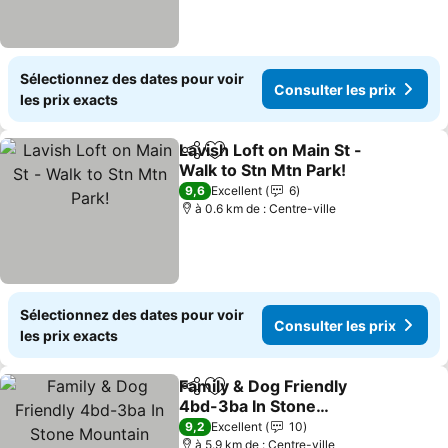
Sélectionnez des dates pour voir
Consulter les prix
les prix exacts
Lavish Loft on Main St -
Partager
Ajouter à mes favoris
Walk to Stn Mtn Park!
Consulter les prix
9,6
Excellent
6
à 0.6 km de : Centre-ville
Sélectionnez des dates pour voir
Consulter les prix
les prix exacts
Family & Dog Friendly
Partager
Ajouter à mes favoris
4bd-3ba In Stone
Mountain
Consulter les prix
9,2
Excellent
10
à 5.9 km de : Centre-ville