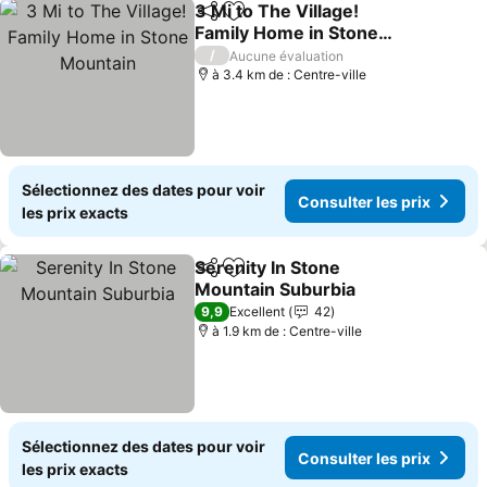
3 Mi to The Village!
Partager
Ajouter à mes favoris
Family Home in Stone
Mountain
Consulter les prix
/
Aucune évaluation
à 3.4 km de : Centre-ville
Sélectionnez des dates pour voir
Consulter les prix
les prix exacts
Serenity In Stone
Partager
Ajouter à mes favoris
Mountain Suburbia
Consulter les prix
9,9
Excellent
42
à 1.9 km de : Centre-ville
Sélectionnez des dates pour voir
Consulter les prix
les prix exacts