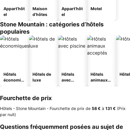
Appart’hôt
Maison
Appart’hôt
Motel
el
d’hôtes
el
Stone Mountain : catégories d’hôtels
populaires
Hôtels
Hôtels de
Hôtels
Hôtels
Hôtel
économiq
luxe
avec
animaux
ues
piscine
acceptés
Fourchette de prix
Hôtels - Stone Mountain -
Fourchette de prix
de
‎58 €
à
‎131 €
(Prix
par nuit)
Questions fréquemment posées au sujet de