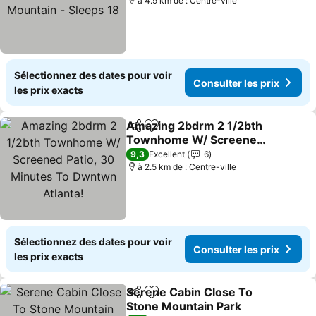
à 4.9 km de : Centre-ville
Sélectionnez des dates pour voir
Consulter les prix
les prix exacts
Amazing 2bdrm 2 1/2bth
Partager
Ajouter à mes favoris
Townhome W/ Screened
Patio, 30 Minutes To
Consulter les prix
9,3
Excellent
6
Dwntwn Atlanta!
à 2.5 km de : Centre-ville
Sélectionnez des dates pour voir
Consulter les prix
les prix exacts
Serene Cabin Close To
Partager
Ajouter à mes favoris
Stone Mountain Park