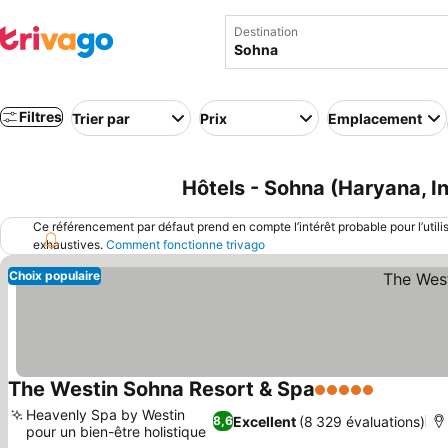
Destination
Filtres
Trier par
Prix
Emplacement
Hôtels - Sohna (Haryana, I
Ce référencement par défaut prend en compte l’intérêt probable pour l’utili
exhaustives.
Comment fonctionne trivago
Choix populaire
The Westin Sohna Resort & Spa
5 Étoiles
Consulter
Heavenly Spa by Westin
Excellent
(8 329 évaluations)
8,6
pour un bien-être holistique
Consulter les prix