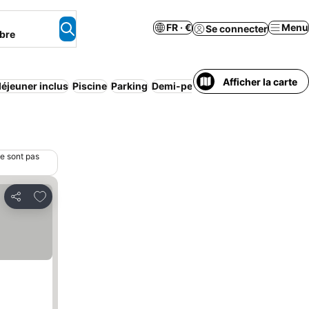
FR · €
Menu
Se connecter
bre
Afficher la carte
déjeuner inclus
Piscine
Parking
Demi-pension
Appart’hôtel
Pens
ne sont pas
Ajouter à mes favoris
Partager