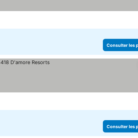
ix
Consulter les p
x
Consulter les p