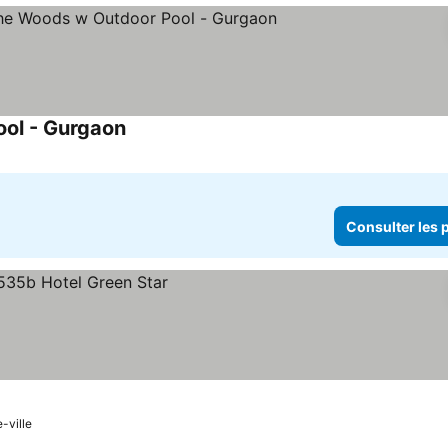
ool - Gurgaon
Consulter les prix
Consulter les p
rix
-ville