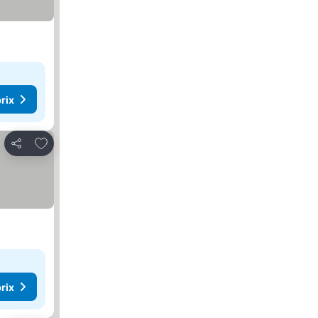
rix
Ajouter à mes favoris
Partager
rix