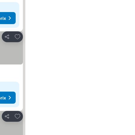
rix
Ajouter à mes favoris
Partager
rix
Ajouter à mes favoris
Partager