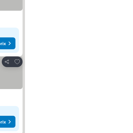
rix
Ajouter à mes favoris
Partager
rix