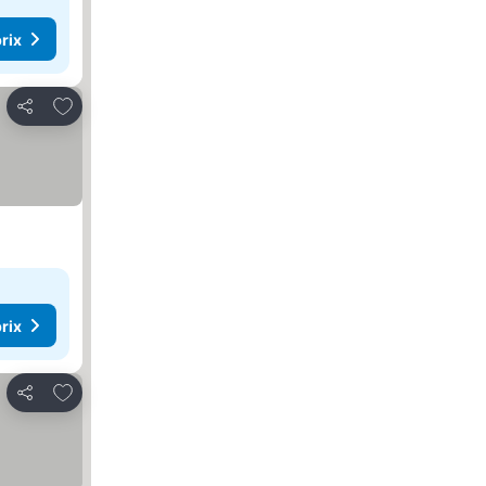
rix
Ajouter à mes favoris
Partager
rix
Ajouter à mes favoris
Partager