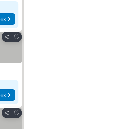
rix
Ajouter à mes favoris
Partager
rix
Ajouter à mes favoris
Partager